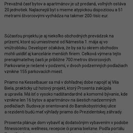
Prevažná časť bytov a apartmánov je už predaná, voľných ostáva
20 jednotiek. Najlacnejší byt s mierne atypickou dispozíciou a 51
metrami štvorcovými vychádza na takmer 200-tisíc eur.
Súčasťou projektu je aj niekoľko obchodných prevádzok na
prízemí, ktoré sú umiestnené od Námestia 1. mája aj vo
vnútrobloku. Developer očakáva, že by sa tu okrem obchodov
mohli usídliť aj kancelárie menších firiem. Celková výmera tejto
prenajímateľnej časti je približne 700 metrov štvorcových.
Parkovanie je riešené v podzemí, v dvoch podzemných podlažiach
vznikne 155 parkovacích miest.
Priamo na Kesselbauer sa má v dohľadnej dobe napojiť aj Vila
Biela, prakticky už hotový projekt, ktorý Proxenta zakúpila
a upravila. Má ísť o vysoko nadštandardné a komorné bývanie, kde
vznikne len 16 bytov a apartmánov na šiestich nadzemných
podlažiach. Budova je orientovaná do Banskobystrickej ulice
a rezidenti budú mať výhľady priamo do Prezidentskej záhrady.
Proxenta plánuje dom vybaviť aj dodatočným vybavením v podobe
fitnesscentra, wellness, recepcie či prania bielizne. Podľa portálu