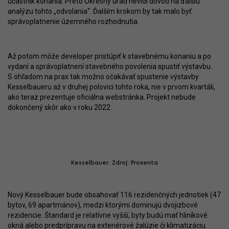
účastník konania. Preto Okresný úrad nevidí dôvod na ďalšiu
analýzu tohto „odvolania“. Ďalším krokom by tak malo byť
správoplatnenie územného rozhodnutia.
Až potom môže developer pristúpiť k stavebnému konaniu a po
vydaní a správoplatnení stavebného povolenia spustiť výstavbu.
S ohľadom na prax tak možno očakávať spustenie výstavby
Kesselbaueru až v druhej polovici tohto roka, nie v prvom kvartáli,
ako teraz prezentuje oficiálna webstránka. Projekt nebude
dokončený skôr ako v roku 2022.
Kesselbauer. Zdroj: Proxenta
Nový Kesselbauer bude obsahovať 116 rezidenčných jednotiek (47
bytov, 69 apartmánov), medzi ktorými dominujú dvojizbové
rezidencie. Štandard je relatívne vyšší, byty budú mať hliníkové
okná alebo predprípravu na exteriérové žalúzie či klimatizáciu.