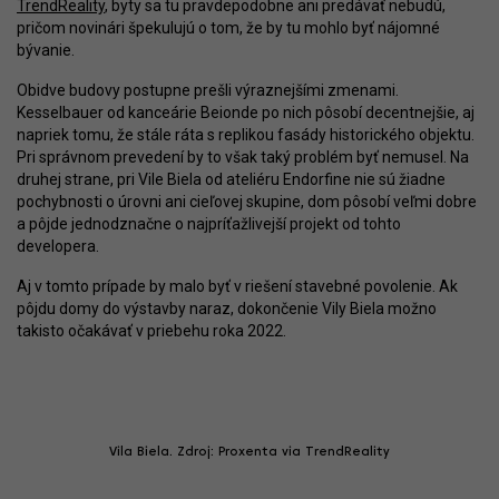
TrendReality
, byty sa tu pravdepodobne ani predávať nebudú,
pričom novinári špekulujú o tom, že by tu mohlo byť nájomné
bývanie.
Obidve budovy postupne prešli výraznejšími zmenami.
Kesselbauer od kanceárie Beionde po nich pôsobí decentnejšie, aj
napriek tomu, že stále ráta s replikou fasády historického objektu.
Pri správnom prevedení by to však taký problém byť nemusel. Na
druhej strane, pri Vile Biela od ateliéru Endorfine nie sú žiadne
pochybnosti o úrovni ani cieľovej skupine, dom pôsobí veľmi dobre
a pôjde jednodznačne o najpríťažlivejší projekt od tohto
developera.
Aj v tomto prípade by malo byť v riešení stavebné povolenie. Ak
pôjdu domy do výstavby naraz, dokončenie Vily Biela možno
takisto očakávať v priebehu roka 2022.
Vila Biela. Zdroj: Proxenta via TrendReality