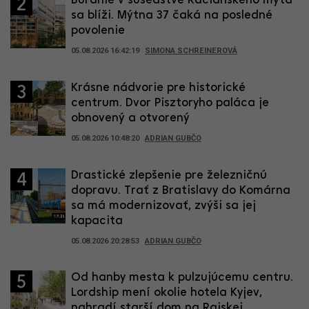
Búranie v susedstve Račianskeho mýta
2
sa blíži. Mýtna 37 čaká na posledné
povolenie
05.08.2026 16:42:19
SIMONA SCHREINEROVÁ
Krásne nádvorie pre historické
3
centrum. Dvor Pisztoryho paláca je
obnovený a otvorený
05.08.2026 10:48:20
ADRIAN GUBČO
Drastické zlepšenie pre železničnú
4
dopravu. Trať z Bratislavy do Komárna
sa má modernizovať, zvýši sa jej
kapacita
05.08.2026 20:28:53
ADRIAN GUBČO
Od hanby mesta k pulzujúcemu centru.
5
Lordship mení okolie hotela Kyjev,
nahradí starší dom na Rajskej