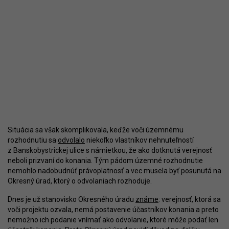
Situácia sa však skomplikovala, keďže voči územnému
rozhodnutiu sa
odvolalo
niekoľko vlastníkov nehnuteľností
z Banskobystrickej ulice s námietkou, že ako dotknutá verejnosť
neboli prizvaní do konania. Tým pádom územné rozhodnutie
nemohlo nadobudnúť právoplatnosť a vec musela byť posunutá na
Okresný úrad, ktorý o odvolaniach rozhoduje.
Dnes je už stanovisko Okresného úradu
známe
: verejnosť, ktorá sa
voči projektu ozvala, nemá postavenie účastníkov konania a preto
nemožno ich podanie vnímať ako odvolanie, ktoré môže podať len