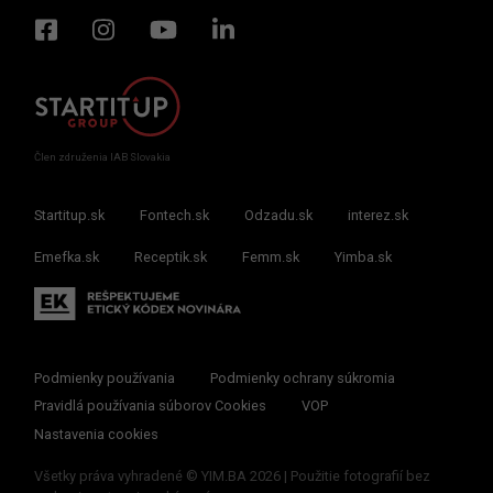
Člen združenia IAB Slovakia
Startitup.sk
Fontech.sk
Odzadu.sk
interez.sk
Emefka.sk
Receptik.sk
Femm.sk
Yimba.sk
Podmienky používania
Podmienky ochrany súkromia
Pravidlá používania súborov Cookies
VOP
Nastavenia cookies
Všetky práva vyhradené © YIM.BA 2026 | Použitie fotografií bez