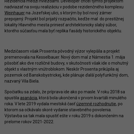
Rezidencia medzi hviezdami. Developer chcel týmto projektom
nadviazať na svoju realizáciu v podobe rezidenčného komplexu
Weinhauer
na Jozefskej ulici, s ktorým by bol nový zámer
prepojený. Projekt bol prijatý rozpačito, keďže mal do prestížnej
lokality Hlavného mesta priniesť architektonicky slabý súbor,
ktorého súčasťou mala byť replika fasády historického objektu.
Medzičasom však Proxenta pôvodný výzor vylepšila a projekt
premenovala na Kesselbauer. Nový dom mal z Námestia 1. mája
pôsobiť ako dve rozličné budovy, v skutočnosti však ide o mohutný
objekt s vlastným vnútroblokom. Neskôr Proxenta prikúpila aj
pozemok od Banskobystrickej, kde plánuje ďalší polyfunkčný dom,
nazvaný Vila Biela.
Spočiatku sa zdalo, že príprava ide ako po masle. V roku 2018 sa
spustila
asanácia
, ktorá bola ukončená v prvom kvartáli minulého
roka. V lete 2019 vydala mestská časť
územné rozhodnutie
, po
ktorom sa očkávalo skoré vydanie stavebného povolenia.
Výstavba sa tak mala spustiť ešte v roku 2019 s dokončením na
prelome rokov 2021-2022.