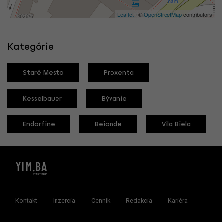
Leaflet
| ©
OpenStreetMap
contributors
Kategórie
Staré Mesto
Proxenta
Kesselbauer
Bývanie
Endorfine
Beionde
Vila Biela
Kontakt
Inzercia
Cenník
Redakcia
Kariéra