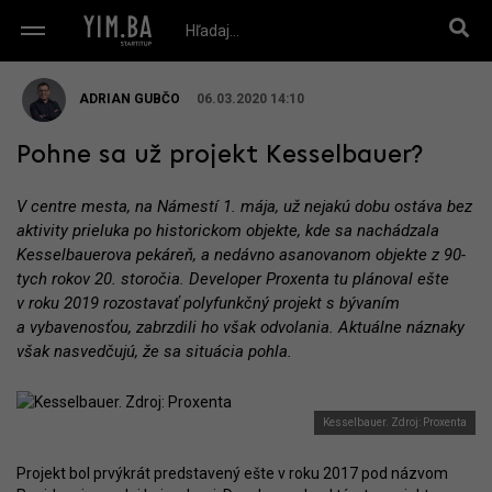
ADRIAN GUBČO
06.03.2020 14:10
Pohne sa už projekt Kesselbauer?
V centre mesta, na Námestí 1. mája, už nejakú dobu ostáva bez
aktivity prieluka po historickom objekte, kde sa nachádzala
Kesselbauerova pekáreň, a nedávno asanovanom objekte z 90-
tych rokov 20. storočia. Developer Proxenta tu plánoval ešte
v roku 2019 rozostavať polyfunkčný projekt s bývaním
a vybavenosťou, zabrzdili ho však odvolania. Aktuálne náznaky
však nasvedčujú, že sa situácia pohla.
Kesselbauer. Zdroj: Proxenta
Projekt bol prvýkrát predstavený ešte v roku 2017 pod názvom