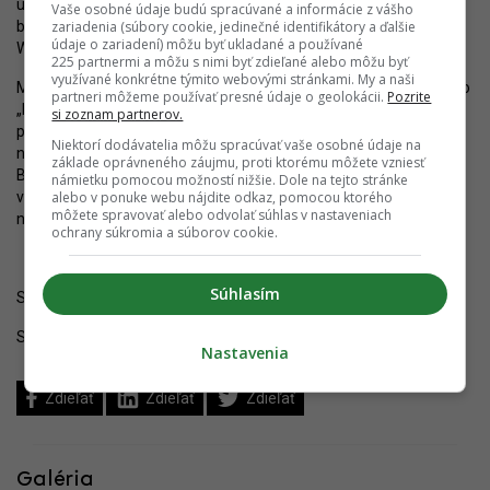
územia. Jozefská by sa zároveň mohla ukľudniť a parkujúce autá
Vaše osobné údaje budú spracúvané a informácie z vášho
zariadenia (súbory cookie, jedinečné identifikátory a ďalšie
by mali byť vytlačené do podzemných garáží, ktoré vznikli vo
údaje o zariadení) môžu byť ukladané a používané
Weinhaueri a vzniknú v Kesselbaueri.
225 partnermi a môžu s nimi byť zdieľané alebo môžu byť
využívané konkrétne týmito webovými stránkami. My a naši
Magistrát spoločne s mestskou časťou by nemal prehliadať takéto
partneri môžeme používať presné údaje o geolokácii.
Pozrite
„bočné ulice“ a mal by pamätať na to, že práve verejné
si zoznam partnerov.
priestranstvá v blízkosti reprezentačných budov si zasluhujú
Niektorí dodávatelia môžu spracúvať vaše osobné údaje na
najvyššiu mieru pozornosti. Dané lokality vypovedajú o postavení
základe oprávneného záujmu, proti ktorému môžete vzniesť
Bratislavy ako Hlavného mesta Slovenska. Obraz, ktorý však
námietku pomocou možností nižšie. Dole na tejto stránke
alebo v ponuke webu nájdite odkaz, pomocou ktorého
vytvárajú ulice v bezprostrednej blízkosti najdôležitejších budov,
môžete spravovať alebo odvolať súhlas v nastaveniach
nie je vôbec utešujúci. Pre metropolu krajiny je to hanba.
ochrany súkromia a súborov cookie.
Súhlasím
Sledujte YIM.BA na
Instagrame
.
Sledujte YIM.BA na
YouTube
.
Nastavenia
Zdieľať
Zdieľať
Zdieľať
Galéria