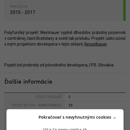
REALIZÁCIA
2015 - 2017
Polyfunčký projekt Weinhauer vyplnil dlhodobo prázdny pozemok
v centrálnej časti Bratislavy a scelil tak prieluku. Projekt úzko súvisí
s iným projektom developera v tejto oblasti,
Kesselbauer
.
Pojekt bol prebratý od pôvodného developera, I.P.R. Slovakia.
Ďalšie informácie
POČET PODLAŽÍ
5
POČET BYTOV / APARTMÁNOV
29
2
VÝMERA RETAILU (V M
)
523
Pokračovať s nevyhnutnými cookies →
PARKOVACIE MIESTA
97
(PODZEMNÉ / NADZEMNÉ)
Víta ťa www.yimba.sk