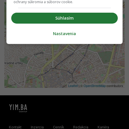
ochrany súkromia a súborov cookie.
+
−
Súhlasím
Nastavenia
Leaflet
| ©
OpenStreetMap
contributors
Kontakt
Inzercia
Cenník
Redakcia
Kariéra