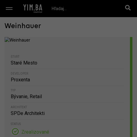
Weinhauer
ŠTVRŤ
Staré Mesto
DEVELOPER
Proxenta
TYP
Bývanie, Retail
ARCHITEKT
SPDe Architekti
STATUS
Zrealizované