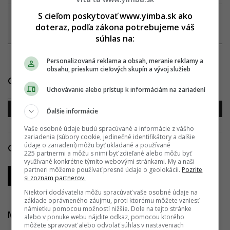
PRIEMERNÁ CENA BYTOV (V
2.750
S cieľom poskytovať www.yimba.sk ako
2
EUR/M
)
doteraz, podľa zákona potrebujeme váš
súhlas na:
GENERÁLNY PROJEKTANT
SPDe Architekti
Personalizovaná reklama a obsah, meranie reklamy a
obsahu, prieskum cieľových skupín a vývoj služieb
Galéria
Uchovávanie alebo prístup k informáciám na zariadení
Ďalšie informácie
Vaše osobné údaje budú spracúvané a informácie z vášho
zariadenia (súbory cookie, jedinečné identifikátory a ďalšie
údaje o zariadení) môžu byť ukladané a používané
Odkazy
225 partnermi a môžu s nimi byť zdieľané alebo môžu byť
využívané konkrétne týmito webovými stránkami. My a naši
partneri môžeme používať presné údaje o geolokácii.
Pozrite
Oficiálna webstránka
si zoznam partnerov.
Niektorí dodávatelia môžu spracúvať vaše osobné údaje na
základe oprávneného záujmu, proti ktorému môžete vzniesť
námietku pomocou možností nižšie. Dole na tejto stránke
Mapa projektu
alebo v ponuke webu nájdite odkaz, pomocou ktorého
môžete spravovať alebo odvolať súhlas v nastaveniach