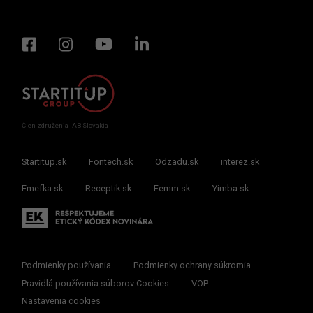
Člen združenia IAB Slovakia
Startitup.sk
Fontech.sk
Odzadu.sk
interez.sk
Emefka.sk
Receptik.sk
Femm.sk
Yimba.sk
Podmienky používania
Podmienky ochrany súkromia
Pravidlá používania súborov Cookies
VOP
Nastavenia cookies