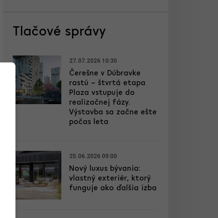
Tlačové správy
27.07.2026 10:30
Čerešne v Dúbravke
rastú – štvrtá etapa
Plaza vstupuje do
realizačnej fázy.
Výstavba sa začne ešte
počas leta
25.06.2026 09:00
Nový luxus bývania:
vlastný exteriér, ktorý
funguje ako ďalšia izba