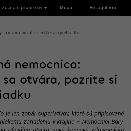
Zoznam projektov
Mapa
Fotogaléria
 otvára, pozrite si exkluzívnu prehliadku
ná nemocnica:
sa otvára, pozrite si
liadku
 je len zopár superlatívov, ktoré sú pripisované
níckemu zariadeniu v krajine – Nemocnici Bory.
sa oficiálne otvára nové koncové zdravotnícke