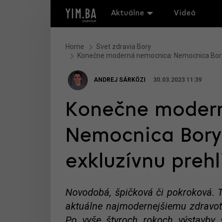
Aktuálne
Videá
Home
Svet zdravia Bory
Konečne moderná nemocnica: Nemocnica Bory sa
ANDREJ SÁRKÖZI
30.03.2023 11:39
Konečne moder
Nemocnica Bory 
exkluzívnu preh
Novodobá, špičková či pokroková. To
aktuálne najmodernejšiemu zdravot
Po vyše štyroch rokoch výstavby 