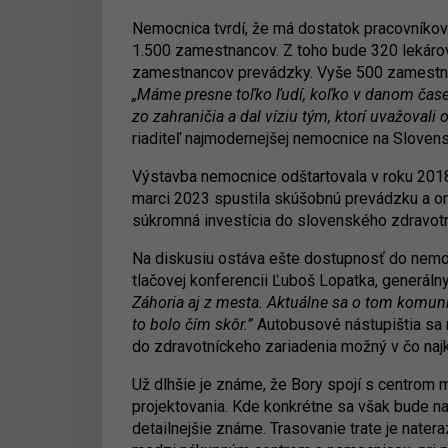
Nemocnica tvrdí, že má dostatok pracovníkov
1.500 zamestnancov. Z toho bude 320 lekárov
zamestnancov prevádzky. Vyše 500 zamestnan
„Máme presne toľko ľudí, koľko v danom čase
zo zahraničia a dal víziu tým, ktorí uvažovali
riaditeľ najmodernejšej nemocnice na Sloven
Výstavba nemocnice odštartovala v roku 2018
marci 2023 spustila skúšobnú prevádzku a on
súkromná investícia do slovenského zdravotní
Na diskusiu ostáva ešte dostupnosť do nemo
tlačovej konferencii Ľuboš Lopatka, generáln
Záhoria aj z mesta. Aktuálne sa o tom komun
to bolo čím skôr.”
Autobusové nástupištia sa 
do zdravotníckeho zariadenia možný v čo na
Už dlhšie je známe, že Bory spojí s centrom 
projektovania. Kde konkrétne sa však bude na
detailnejšie známe. Trasovanie trate je nater