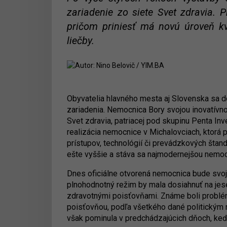
zariadenie zo siete Svet zdravia. 
pričom priniesť má novú úroveň kva
liečby.
Obyvatelia hlavného mesta aj Slovenska sa 
zariadenia. Nemocnica Bory svojou inovatívnos
Svet zdravia, patriacej pod skupinu Penta In
realizácia nemocnice v Michalovciach, ktorá 
prístupov, technológií či prevádzkových štan
ešte vyššie a stáva sa najmodernejšou nemocn
Dnes oficiálne otvorená nemocnica bude svoj
plnohodnotný režim by mala dosiahnuť na jes
zdravotnými poisťovňami. Známe boli probl
poisťovňou, podľa všetkého dané politickým 
však pominula v predchádzajúcich dňoch, keď 