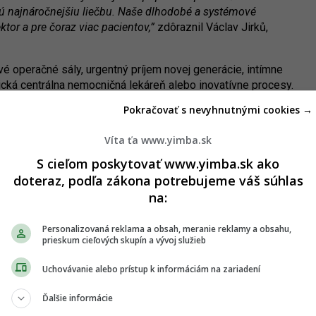
tú najnáročnejšiu liečbu. Naše dlhodobé a systémové
ktor a pre čoraz viac pacientov,”
zdôraznil Václav Jirků,
é operačné sály, urgentný príjem novej generácie, intímne
ická centrálna nemocničná lekáreň alebo inovatívne procesy.
e zariadenia a riešenia, ako nadštandardné
Pokračovať s nevyhnutnými cookies →
ndard pre pacienta či "liečivé prostredie".
Víta ťa www.yimba.sk
ť slov investora už od spustenia ostrej prevádzky nemocnice
ica, do zdravotníckeho zariadenia sa počas jedného roka
S cieľom poskytovať www.yimba.sk ako
doteraz, podľa zákona potrebujeme váš súhlas
na:
a medicínskych odborníkov s rozsiahlymi domácimi a
d pre jej prínos aj v medzinárodnom meradle,”
uviedol
Personalizovaná reklama a obsah, meranie reklamy a obsahu,
enta Hospitals International, Peter Lednický.
„Zdravotníci z
prieskum cieľových skupín a vývoj služieb
pôde spolupracovať v medicínskych a ošetrovateľských
nti. V tomto smere sme určite otvorení pre spoluprácu aj so
Uchovávanie alebo prístup k informáciám na zariadení
Ďalšie informácie