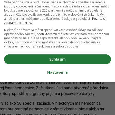
Vaše osobné údaje budú spracúvané a informácie z vášho zariadenia
(súbory cookie, jedinečné identifikátory a ďalšie údaje o zariadení) môžu
byť ukladané a používané 225 partnermi a môžu s nimi byť zdieľané
alebo môžu byť využívané konkrétne týmito webovými stránkami. My
 Nino Belovič / YIM.BA
a naši partneri môžeme používať presné údaje o geolokácii.
Pozrite si
zoznam partnerov.
Niektorí dodávatelia môžu spracúvať vaše osobné údaje na základe
nerálneho riaditeľa Nemocnice Bory. Podľa neho odviedol
oprávneného záujmu, proti ktorému môžete vzniesť námietku pomocou
možností nižšie. Dole na tejto stránke alebo v ponuke webu nájdite
rokov výbornú prácu.
„Nemocnica Bory predstavuje to
odkaz, pomocou ktorého môžete spravovať alebo odvolať súhlas
 úspešných realizáciách veľkých investičných projektov na
v nastaveniach ochrany súkromia a súborov cookie.
e Bory v konečnom dôsledku inšpiruje celý sektor
álny riaditeľ.
Súhlasím
nú starostlivosť v podmienkach verejného zdravotného
 ošetrenie stačiť preukaz poistenca. Pre ľudí budú od prvého
Nastavenia
ané nemocničné ambulancie, rádiologické oddelenie a
ude jednodňová zdravotná starostlivosť a v máji sa spustí
vej časti nemocnice. Začiatkom júna bude otvorená pôrodnica
 Bory spustiť aj urgentný príjem a pracovisko dialýzy.
 viac ako 50 špecializáciách. V niektorých má nemocnica
om pre ostatné nemocnice v rámci vlastnej siete alebo na
rurgia, neurochirurgia, anesteziológia alebo intenzívna