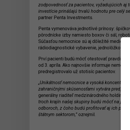
zodpovednosť za pacientov, vyžadujúcich aj 
investície prinášajú trvalú hodnotu pre celý se
partner Penta Investments.
Penta vymenováva jednotlivé prínosy: špičkov
pôrodnícke izby namiesto boxov či sál, robot
Súčasťou nemocnice sú aj dôležité medicínsk
rádiodiagnostické vybavenie, jednolôžkový šta
Prví pacienti budú môcť otestovať pravdivos
od 3. apríla. Ako najnovšie informuje nemocn
predregistrovalo už stotisíc pacientov.
„Unikátnosť nemocnice a vysoká koncentráci
zahraničnými skúsenosťami vytvára predpokla
generálny riaditeľ medzinárodného holdingu P
troch krajín našej skupiny budú môcť na jej 
odboroch, z čoho budú profitovať aj ich pacie
štátnym sektorom,”
ozrejmil.