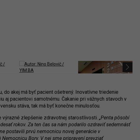
, do akej má byť pacient ošetrený. Inovatívne triedenie
ciu aj pacientovi samotnému. Čakanie pri vážnych stavoch v
lovensku stáva, tak má byť konečne minulosťou.
 výrazné zlepšenie zdravotnej starostlivosti.
„Penta pôsobí
esať rokov. Za ten čas sa nám podarilo ozdraviť sedemnásť
me postavili prvú nemocnicu novej generácie v
Nemocnicu Bory. V nej sme pripravení prevziať