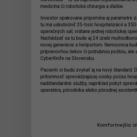
medicína či robotická chirurgia a ďalšie.
Investor opakovane pripomína aj parametre z
tu má uskutočniť 35-tisíc hospitalizácií a 3
operačných sál, vrátane jednej robotickej ope
Nachádzať sa tu bude aj 24 izieb multiodborov
novej generácie s heliportom. Nemocnica bud
prípravovňou liekov či potrubnou poštou, al
CyberKnife na Slovensku.
Pacienti si budú zvykať aj na nový štandard. 
prítomnosť sprevádzajúcej osoby počas hospi
nadštandardné služby, napríklad pobyt sprevá
operatéra, pôrodníka alebo pôrodnej asistent
Komfortnejšia iz