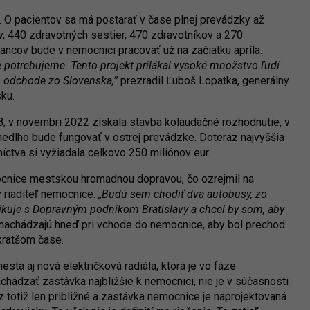
. O pacientov sa má postarať v čase plnej prevádzky až
, 440 zdravotných sestier, 470 zdravotníkov a 270
cov bude v nemocnici pracovať už na začiatku apríla.
 potrebujeme. Tento projekt prilákal vysoké množstvo ľudí
 o odchode zo Slovenska,”
prezradil Ľuboš Lopatka, generálny
sku.
, v novembri 2022 získala stavba kolaudačné rozhodnutie, v
edlho bude fungovať v ostrej prevádzke. Doteraz najvyššia
ctva si vyžiadala celkovo 250 miliónov eur.
cnice mestskou hromadnou dopravou, čo ozrejmil na
y riaditeľ nemocnice:
„Budú sem chodiť dva autobusy, zo
ikuje s Dopravným podnikom Bratislavy a chcel by som, aby
nachádzajú hneď pri vchode do nemocnice, aby bol prechod
jkratšom čase.
mesta aj nová
električková radiála
, ktorá je vo fáze
chádzať zastávka najbližšie k nemocnici, nie je v súčasnosti
az totiž len približné a zastávka nemocnice je naprojektovaná