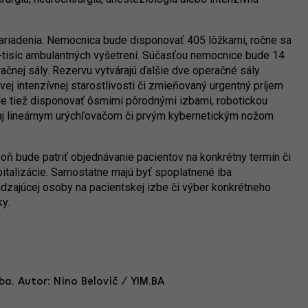
ariadenia. Nemocnica bude disponovať 405 lôžkami, ročne sa
50-tisíc ambulantných vyšetrení. Súčasťou nemocnice bude 14
račnej sály. Rezervu vytvárajú ďalšie dve operačné sály.
ej intenzívnej starostlivosti či zmieňovaný urgentný príjem
e tiež disponovať ôsmimi pôrodnými izbami, robotickou
e aj lineárnym urýchľovačom či prvým kybernetickým nožom
Doň bude patriť objednávanie pacientov na konkrétny termín či
talizácie. Samostatne majú byť spoplatnené iba
dzajúcej osoby na pacientskej izbe či výber konkrétneho
ky.
ba. Autor: Nino Belovič / YIM.BA