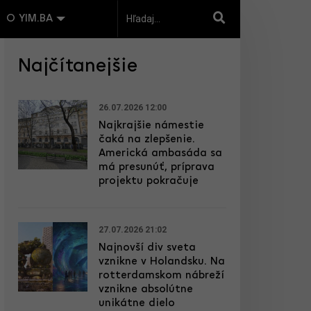
O YIM.BA
Najčítanejšie
26.07.2026 12:00
Najkrajšie námestie
čaká na zlepšenie.
Americká ambasáda sa
má presunúť, príprava
projektu pokračuje
27.07.2026 21:02
Najnovší div sveta
vznikne v Holandsku. Na
rotterdamskom nábreží
vznikne absolútne
unikátne dielo