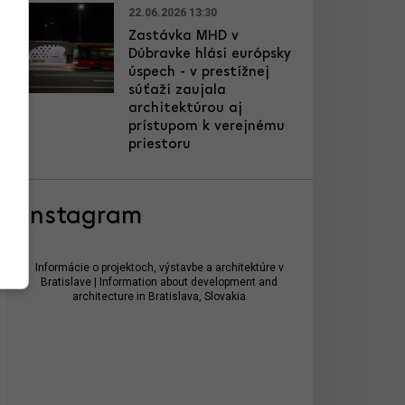
22.06.2026 13:30
Zastávka MHD v
Dúbravke hlási európsky
úspech - v prestížnej
súťaži zaujala
architektúrou aj
prístupom k verejnému
priestoru
Instagram
Informácie o projektoch, výstavbe a architektúre v
Bratislave | Information about development and
architecture in Bratislava, Slovakia