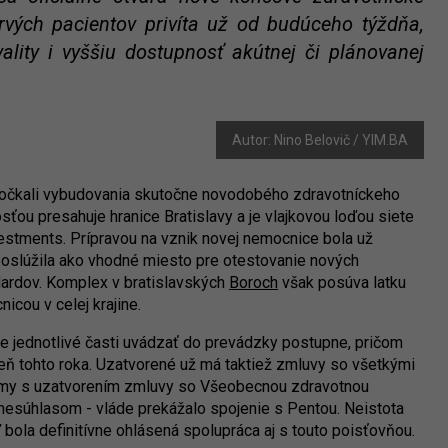
Prvých pacientov privíta už od budúceho týždňa,
lity i vyššiu dostupnosť akútnej či plánovanej
Autor: Nino Belovič / YIM.BA
dočkali vybudovania skutočne novodobého zdravotníckeho
ťou presahuje hranice Bratislavy a je vlajkovou loďou siete
vestments. Prípravou na vznik novej nemocnice bola už
poslúžila ako vhodné miesto pre otestovanie nových
dardov. Komplex v bratislavských
Boroch
však posúva latku
icou v celej krajine.
e jednotlivé časti uvádzať do prevádzky postupne, pričom
eň tohto roka. Uzatvorené už má taktiež zmluvy so všetkými
émy s uzatvorením zmluvy so Všeobecnou zdravotnou
nesúhlasom - vláde prekážalo spojenie s Pentou. Neistota
bola definitívne ohlásená spolupráca aj s touto poisťovňou.