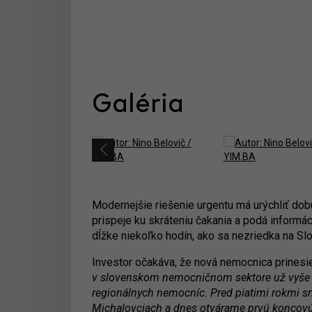
Galéria
Modernejšie riešenie urgentu má urýchliť dobu
prispeje ku skráteniu čakania a podá informá
dĺžke niekoľko hodín, ako sa nezriedka na S
Investor očakáva, že nová nemocnica prinesie
v slovenskom nemocničnom sektore už vyše d
regionálnych nemocníc. Pred piatimi rokmi s
Michalovciach a dnes otvárame prvú koncovú 