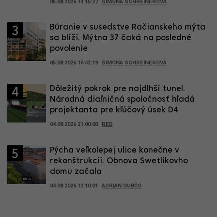
05.08.2026 13:15:27
SIMONA SCHREINEROVÁ
Búranie v susedstve Račianskeho mýta
3
sa blíži. Mýtna 37 čaká na posledné
povolenie
05.08.2026 16:42:19
SIMONA SCHREINEROVÁ
Dôležitý pokrok pre najdlhší tunel.
4
Národná diaľničná spoločnosť hľadá
projektanta pre kľúčový úsek D4
04.08.2026 21:00:00
RED
Pýcha veľkolepej ulice konečne v
5
rekonštrukcii. Obnova Swetlikovho
domu začala
04.08.2026 12:10:01
ADRIAN GUBČO