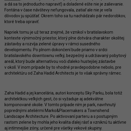
a dá sa to jednoducho napraviť) a doladené ešte nie je zalievanie.
Fontána v čase návštevy nefungovala, zatiaľ ale nie je veľa
dôvodov ju spúšťať. Okrem toho sa tu nachádzalo pár nedorobkov,
ktoré treba opraviť.
Napriek tomu je už teraz zrejmé, že vznikol v bratislavskom
kontexte výnimočný priestor, ktorý plne dotvára charakter okolitej
zástavby a rozvíja zelené úpravy v rámci susedného
developmentu. Po plnom dokončení bude priamo v srdci
bratislavského downtownu veľký, bezpečný a udržiavaný pobytový
areál, ktorý bude alternatívou voči ďaleko hustejšej zástavbe
v okolí. V inom prípade by to vhodné pravdepodobne nebolo, pre
architektúru od Zaha Hadid Architects je to však správny rámec.
Zaha Hadid a jej kancelária, autori konceptu Sky Parku, bola totiž
architektkou veľkých gest, čo si vyžaduje aj adekvátne
komponované okolie. V tomto prípade ním je park, navrhnutý
poprednými ateliérmi Marko&Placemakers a Townshend
Landscape Architecture. Po aktivovaní parteru a s postupným
rastom zelene by mohla jeho kvalita ďalej rásť a vzniknú tu aktívne
aj intímnejšie zóny, určené pre všetky vekové skupiny.