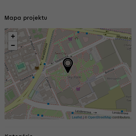
Mapa projektu
+
−
Leaflet
| ©
OpenStreetMap
contributors