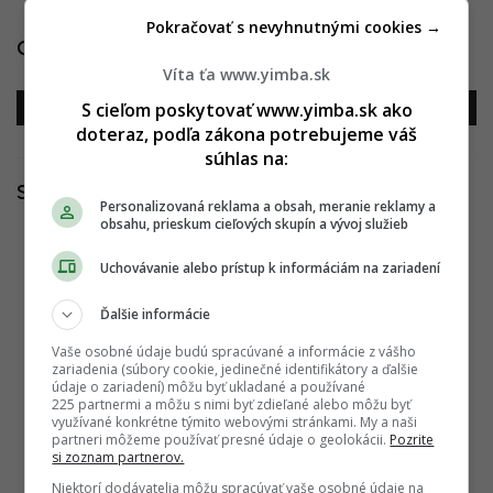
Pokračovať s nevyhnutnými cookies →
Galéria
Víta ťa www.yimba.sk
S cieľom poskytovať www.yimba.sk ako
doteraz, podľa zákona potrebujeme váš
súhlas na:
Súvisiace články
Personalizovaná reklama a obsah, meranie reklamy a
obsahu, prieskum cieľových skupín a vývoj služieb
Dostupnejšie bývanie v downtowne? Nájomné
Uchovávanie alebo prístup k informáciám na zariadení
byty v luxusných projektoch sa stávajú realitou
20.11.2024 10:30:00
SIMONA SCHREINEROVÁ
Ďalšie informácie
Vaše osobné údaje budú spracúvané a informácie z vášho
Ikonický projekt zvýšil štandard. Štvrtá obytná
zariadenia (súbory cookie, jedinečné identifikátory a ďalšie
veža Sky Parku je dokončená, pozrite sa
údaje o zariadení) môžu byť ukladané a používané
225 partnermi a môžu s nimi byť zdieľané alebo môžu byť
dovnútra
využívané konkrétne týmito webovými stránkami. My a naši
partneri môžeme používať presné údaje o geolokácii.
Pozrite
17.06.2024 14:52:20
SIMONA SCHREINEROVÁ
si zoznam partnerov.
Niektorí dodávatelia môžu spracúvať vaše osobné údaje na