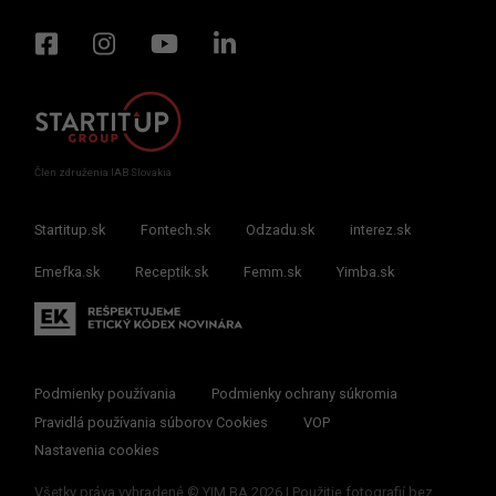
Člen združenia IAB Slovakia
Startitup.sk
Fontech.sk
Odzadu.sk
interez.sk
Emefka.sk
Receptik.sk
Femm.sk
Yimba.sk
Podmienky používania
Podmienky ochrany súkromia
Pravidlá používania súborov Cookies
VOP
Nastavenia cookies
Všetky práva vyhradené © YIM.BA 2026 | Použitie fotografií bez