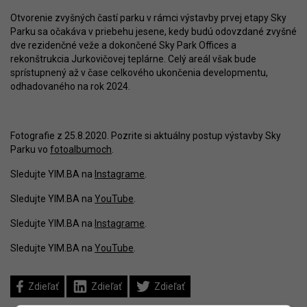
Otvorenie zvyšných častí parku v rámci výstavby prvej etapy Sky
Parku sa očakáva v priebehu jesene, kedy budú odovzdané zvyšné
dve rezidenčné veže a dokončené Sky Park Offices a
rekonštrukcia Jurkovičovej teplárne. Celý areál však bude
sprístupnený až v čase celkového ukončenia developmentu,
odhadovaného na rok 2024.
Fotografie z 25.8.2020. Pozrite si aktuálny postup výstavby Sky
Parku vo
fotoalbumoch
.
Sledujte YIM.BA na
Instagrame
.
Sledujte YIM.BA na
YouTube
.
Sledujte YIM.BA na
Instagrame
.
Sledujte YIM.BA na
YouTube
.
Zdieľať
Zdieľať
Zdieľať