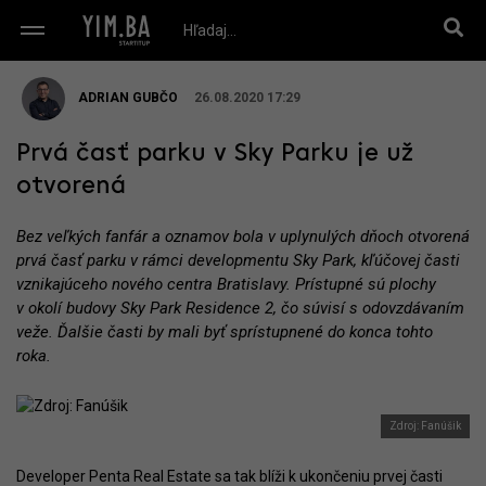
ADRIAN GUBČO
26.08.2020 17:29
Prvá časť parku v Sky Parku je už
otvorená
Bez veľkých fanfár a oznamov bola v uplynulých dňoch otvorená
prvá časť parku v rámci developmentu Sky Park, kľúčovej časti
vznikajúceho nového centra Bratislavy. Prístupné sú plochy
v okolí budovy Sky Park Residence 2, čo súvisí s odovzdávaním
veže. Ďalšie časti by mali byť sprístupnené do konca tohto
roka.
Zdroj: Fanúšik
Developer Penta Real Estate sa tak blíži k ukončeniu prvej časti