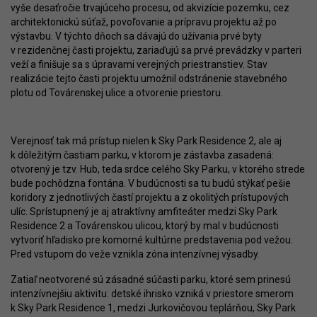
vyše desaťročie trvajúceho procesu, od akvizície pozemku, cez
architektonickú súťaž, povoľovanie a prípravu projektu až po
výstavbu. V týchto dňoch sa dávajú do užívania prvé byty
v rezidenčnej časti projektu, zariaďujú sa prvé prevádzky v parteri
veží a finišuje sa s úpravami verejných priestranstiev. Stav
realizácie tejto časti projektu umožnil odstránenie stavebného
plotu od Továrenskej ulice a otvorenie priestoru.
Verejnosť tak má prístup nielen k Sky Park Residence 2, ale aj
k dôležitým častiam parku, v ktorom je zástavba zasadená:
otvorený je tzv. Hub, teda srdce celého Sky Parku, v ktorého strede
bude pochôdzna fontána. V budúcnosti sa tu budú stýkať pešie
koridory z jednotlivých častí projektu a z okolitých prístupových
ulíc. Sprístupnený je aj atraktívny amfiteáter medzi Sky Park
Residence 2 a Továrenskou ulicou, ktorý by mal v budúcnosti
vytvoriť hľadisko pre komorné kultúrne predstavenia pod vežou.
Pred vstupom do veže vznikla zóna intenzívnej výsadby.
Zatiaľ neotvorené sú zásadné súčasti parku, ktoré sem prinesú
intenzívnejšiu aktivitu: detské ihrisko vzniká v priestore smerom
k Sky Park Residence 1, medzi Jurkovičovou teplárňou, Sky Park