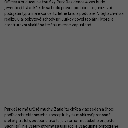
Offices a budúcou vežou Sky Park Residence 4 zas bude
„eventový trávnik“, kde sa budú pravdepodobne organizovať
podujatia typu malé koncerty, letné kino a podobne. V tejto chvíli sa
realizujú aj pobytové schody pri Jurkovičovej teplárni, ktorá je
oproti úrovni okolitého terénu mierne zapustená.
Park ešte má určité muchy. Zatiaľ tu chýba viac sedenia (hoci
podľa architektonického konceptu by tu mohli byť prenosné
stoličky a stoly, podobne ako to je v rámci mestského projektu
Sadni si!
), nie všetky stromy sa ujali (čo je však úplne prirodzené