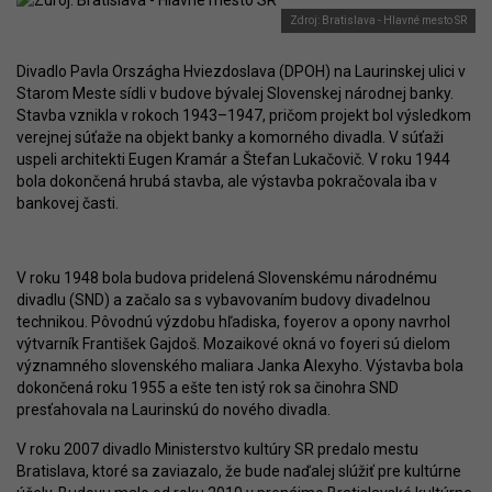
Zdroj: Bratislava - Hlavné mesto SR
Divadlo Pavla Országha Hviezdoslava (DPOH) na Laurinskej ulici v
Starom Meste sídli v budove bývalej Slovenskej národnej banky.
Stavba vznikla v rokoch 1943–1947, pričom projekt bol výsledkom
verejnej súťaže na objekt banky a komorného divadla. V súťaži
uspeli architekti Eugen Kramár a Štefan Lukačovič. V roku 1944
bola dokončená hrubá stavba, ale výstavba pokračovala iba v
bankovej časti.
V roku 1948 bola budova pridelená Slovenskému národnému
divadlu (SND) a začalo sa s vybavovaním budovy divadelnou
technikou. Pôvodnú výzdobu hľadiska, foyerov a opony navrhol
výtvarník František Gajdoš. Mozaikové okná vo foyeri sú dielom
významného slovenského maliara Janka Alexyho. Výstavba bola
dokončená roku 1955 a ešte ten istý rok sa činohra SND
presťahovala na Laurinskú do nového divadla.
V roku 2007 divadlo Ministerstvo kultúry SR predalo mestu
Bratislava, ktoré sa zaviazalo, že bude naďalej slúžiť pre kultúrne