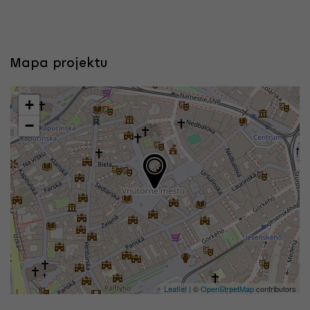
Mapa projektu
+
−
Leaflet
| ©
OpenStreetMap
contributors