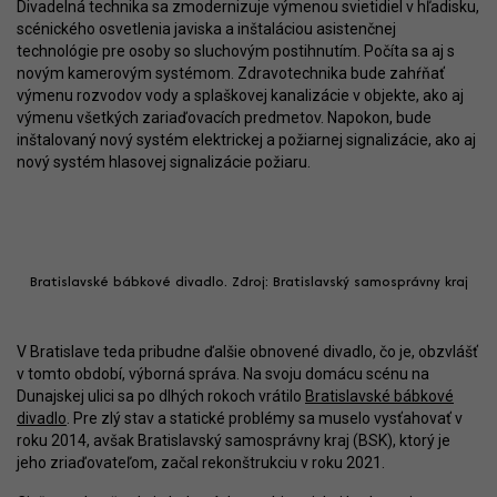
Divadelná technika sa zmodernizuje výmenou svietidiel v hľadisku,
scénického osvetlenia javiska a inštaláciou asistenčnej
technológie pre osoby so sluchovým postihnutím. Počíta sa aj s
novým kamerovým systémom. Zdravotechnika bude zahŕňať
výmenu rozvodov vody a splaškovej kanalizácie v objekte, ako aj
výmenu všetkých zariaďovacích predmetov. Napokon, bude
inštalovaný nový systém elektrickej a požiarnej signalizácie, ako aj
nový systém hlasovej signalizácie požiaru.
Bratislavské bábkové divadlo. Zdroj: Bratislavský samosprávny kraj
V Bratislave teda pribudne ďalšie obnovené divadlo, čo je, obzvlášť
v tomto období, výborná správa. Na svoju domácu scénu na
Dunajskej ulici sa po dlhých rokoch vrátilo
Bratislavské bábkové
divadlo
. Pre zlý stav a statické problémy sa muselo vysťahovať v
roku 2014, avšak Bratislavský samosprávny kraj (BSK), ktorý je
jeho zriaďovateľom, začal rekonštrukciu v roku 2021.