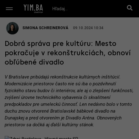
SIMONA SCHREINEROVÁ
09.10.2024 10:34
Dobrá správa pre kultúru: Mesto
pokračuje v rekonštrukciách, obnoví
obľúbené divadlo
V Bratislave pribúdajú rekonštrukcie kultúrnych inštitúcií.
Modernizácie priestorov často nie sú iba o pozdvihnutí
fyzického stavu budov či interiérov, ale aj o zlepšení funkčnosti,
zvýšení úrovne technického vybavenia či skvalitnení
predpokladov pre umeleckú činnosť. Len nedávno bolo v tomto
duchu znovu otvorené Bratislavské bábkové divadlo na
Dunajskej a pred otvorením je Divadlo Aréna. Obnovených
priestorov sa dočká aj ďalší kultúrny stánok.