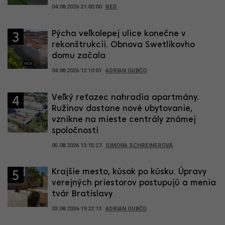
04.08.2026 21:00:00
RED
Pýcha veľkolepej ulice konečne v
3
rekonštrukcii. Obnova Swetlikovho
domu začala
04.08.2026 12:10:01
ADRIAN GUBČO
Veľký reťazec nahradia apartmány.
4
Ružinov dostane nové ubytovanie,
vznikne na mieste centrály známej
spoločnosti
05.08.2026 13:15:27
SIMONA SCHREINEROVÁ
Krajšie mesto, kúsok po kúsku. Úpravy
5
verejných priestorov postupujú a menia
tvár Bratislavy
03.08.2026 19:22:13
ADRIAN GUBČO