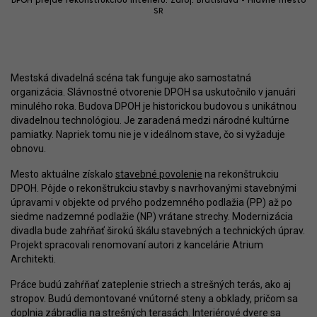
DPOH prejde rekonštrukciou interiéru. Zdroj: Bratislava - Hlavné mesto
SR
Mestská divadelná scéna tak funguje ako samostatná
organizácia. Slávnostné otvorenie DPOH sa uskutočnilo v januári
minulého roka. Budova DPOH je historickou budovou s unikátnou
divadelnou technológiou. Je zaradená medzi národné kultúrne
pamiatky. Napriek tomu nie je v ideálnom stave, čo si vyžaduje
obnovu.
Mesto aktuálne získalo
stavebné povolenie
na rekonštrukciu
DPOH. Pôjde o rekonštrukciu stavby s navrhovanými stavebnými
úpravami v objekte od prvého podzemného podlažia (PP) až po
siedme nadzemné podlažie (NP) vrátane strechy. Modernizácia
divadla bude zahŕňať širokú škálu stavebných a technických úprav.
Projekt spracovali renomovaní autori z kancelárie Atrium
Architekti.
Práce budú zahŕňať zateplenie striech a strešných terás, ako aj
stropov. Budú demontované vnútorné steny a obklady, pričom sa
doplnia zábradlia na strešných terasách. Interiérové dvere sa