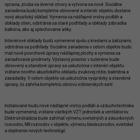
opravia, zrušia sa dverné otvory a vytvoria sa nové. Sociálne
zariadenia budú kompletne obnovené a interiér objektu dostane
nový akustický obklad. Vymenia sa nášľapné vrstvy podláh a
obklady stien, odstránia sa staré podhľady a obklady zábradlia
balkóna, ako aj oplechovanie atiky.
Interiérové obklady budú vymenené spolu s kreslami a žalúziami,
odstránia sa podhľady. Sociálne zariadenia v celom objekte budú
mať nové povrchové úpravy nášľapnej plochy a vymenia sa
zariaďovacie predmety. Výstavný priestor v suteréne bude
obnovený a stavebné úpravy sa uskutočnia v interiéri objektu
vrátane nového akustického obkladu zvukovej réžie, baletéria a
zasadačky. V celom objekte sa uskutočnia vysprávky a stavebné
úpravy, čo zahŕňa kompletnú obnovu inžinierskych sietí.
Inštalované budú nové nášľapné vrstvy podláh a vzduchotechnika
bude vymenená, vrátane všetkých VZT jednotiek a ventilátorov.
Elektroinštalácia bude zahŕňať výmenu svetelných a zásuvkových
rozvodov, NN rozvodov v objekte, výmenu bleskozvodov, svietidiel
a doplnenie nových technológií.