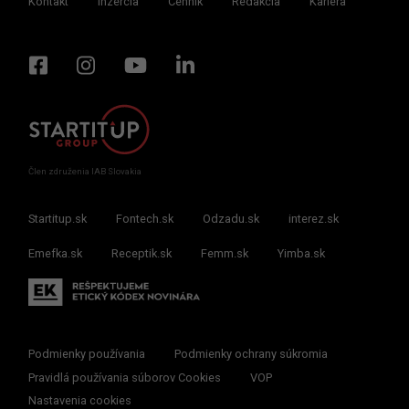
Kontakt
Inzercia
Cenník
Redakcia
Kariéra
Člen združenia IAB Slovakia
Startitup.sk
Fontech.sk
Odzadu.sk
interez.sk
Emefka.sk
Receptik.sk
Femm.sk
Yimba.sk
Podmienky používania
Podmienky ochrany súkromia
Pravidlá používania súborov Cookies
VOP
Nastavenia cookies