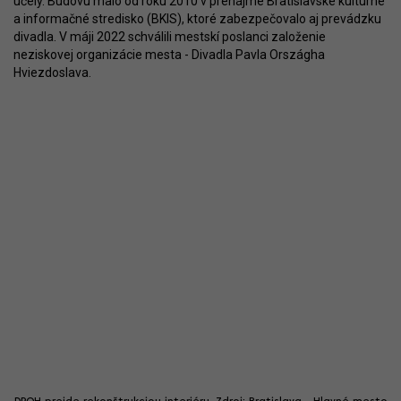
účely. Budovu malo od roku 2010 v prenájme Bratislavské kultúrne
a informačné stredisko (BKIS), ktoré zabezpečovalo aj prevádzku
divadla. V máji 2022 schválili mestskí poslanci založenie
neziskovej organizácie mesta - Divadla Pavla Országha
Hviezdoslava.