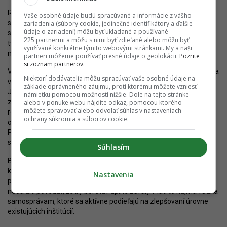
Rekonštrukcia Bratislavského bábkového divadla aj Divadla Aréna
Vaše osobné údaje budú spracúvané a informácie z vášho
sú dôkazom toho, že aj vzácne a historické stavby môžu spĺňať
zariadenia (súbory cookie, jedinečné identifikátory a ďalšie
údaje o zariadení) môžu byť ukladané a používané
súčasné potreby a zachovať si svoj charakter. Rozvoj divadelnej
225 partnermi a môžu s nimi byť zdieľané alebo môžu byť
tvorby potrebuje aj nové moderné priestory, ktoré môžu byť
využívané konkrétne týmito webovými stránkami. My a naši
motivujúce aj pre divákov a prilákať ich vo väčšom počte.
partneri môžeme používať presné údaje o geolokácii.
Pozrite
si zoznam partnerov.
V najhoršom stave tak zostáva paradoxne najvýznamnejšia scéna
Niektorí dodávatelia môžu spracúvať vaše osobné údaje na
v podobe historickej budovy Slovenského národného divadla.
základe oprávneného záujmu, proti ktorému môžete vzniesť
Jedna z najobdivovanejších pamiatok mesta je v mimoriadne
námietku pomocou možností nižšie. Dole na tejto stránke
zlom stave, ktorý si vyžiadal ukončenie prevádzky budovy už v
alebo v ponuke webu nájdite odkaz, pomocou ktorého
môžete spravovať alebo odvolať súhlas v nastaveniach
roku 2021. V súčasnosti sa predpokladá, že komplexná obnova
ochrany súkromia a súborov cookie.
objektu by si vyžiadala náklady vo výške 51 miliónov eur.
Poslednou rekonštrukciou prešlo divadlo v 70-tych rokoch 20.
storočia.
Súhlasím
Bratislava tak nie je v situácii, že by boli všetky divadlá vo výbornej
kondícii. Taktiež tu chýbajú úplne nové projekty, čo odráža nižšiu
Nastavenia
podporu kultúry oproti blízkym veľkomestám. Napriek tomu sa
nedá ani povedať, že by bol stav úplne zúfalý. Platí to najmä vďaka
samosprávam, ktoré sa aktívne podieľajú na zlepšovaní úrovne
existujúcich inštitúcií.