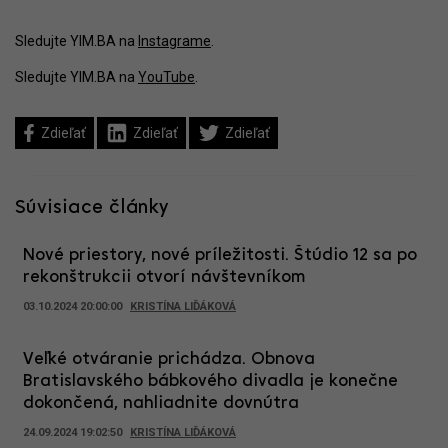
Sledujte YIM.BA na
Instagrame
.
Sledujte YIM.BA na
YouTube
.
Zdieľať
Zdieľať
Zdieľať
Súvisiace články
Nové priestory, nové príležitosti. Štúdio 12 sa po
rekonštrukcii otvorí návštevníkom
03.10.2024 20:00:00
KRISTÍNA LIĎÁKOVÁ
Veľké otváranie prichádza. Obnova
Bratislavského bábkového divadla je konečne
dokončená, nahliadnite dovnútra
24.09.2024 19:02:50
KRISTÍNA LIĎÁKOVÁ