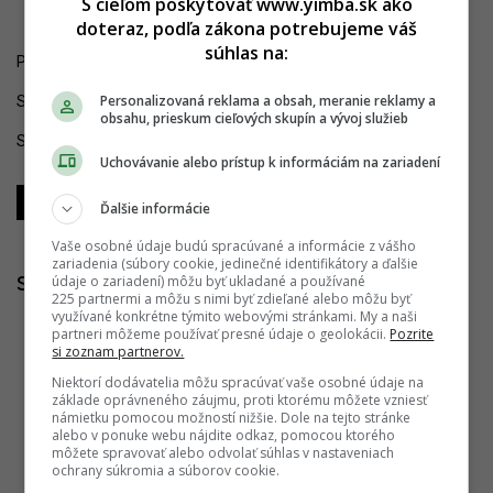
S cieľom poskytovať www.yimba.sk ako
doteraz, podľa zákona potrebujeme váš
súhlas na:
Pozrite si rekonštrukciu SNG vo
fotoalbumoch
.
Personalizovaná reklama a obsah, meranie reklamy a
Sledujte YIM.BA na
Instagrame
.
obsahu, prieskum cieľových skupín a vývoj služieb
Sledujte YIM.BA na
YouTube
.
Uchovávanie alebo prístup k informáciám na zariadení
Zdieľať
Zdieľať
Zdieľať
Ďalšie informácie
Vaše osobné údaje budú spracúvané a informácie z vášho
zariadenia (súbory cookie, jedinečné identifikátory a ďalšie
údaje o zariadení) môžu byť ukladané a používané
Súvisiace články
225 partnermi a môžu s nimi byť zdieľané alebo môžu byť
využívané konkrétne týmito webovými stránkami. My a naši
partneri môžeme používať presné údaje o geolokácii.
Pozrite
Zo zdevastovaných garáží kultúrne centrum.
si zoznam partnerov.
Staré Mesto dokončilo kontroverzný projekt s
Niektorí dodávatelia môžu spracúvať vaše osobné údaje na
netradičnou náplňou
základe oprávneného záujmu, proti ktorému môžete vzniesť
námietku pomocou možností nižšie. Dole na tejto stránke
23.07.2026 18:48:29
ADRIAN GUBČO
alebo v ponuke webu nájdite odkaz, pomocou ktorého
môžete spravovať alebo odvolať súhlas v nastaveniach
ochrany súkromia a súborov cookie.
Garáž kultúry sa stáva realitou. Staré Mesto