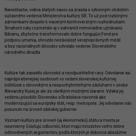
Nanešťastie, vidina zlatých časov sa zrazila s výkonným obdobím
súčasného vedenia Ministerstva kultúry SR. To už pod rozličnými
zámienkami dospelo k viacerým kontroverzným rozhodnutiam.
Šmahom ruky rozmetalo aj v zahraničí mimoriadne uznávanú
Bibianu, zbytočne transformovalo dobre fungujúci Fond pre
podporu umenia, ohrozilo nezávislosť verejnoprávnych médií
a bez racionálnych dôvodov odvolalo vedenie Slovenského
národného divadla.
Kultúre tak zasadilo obrovské a neodpustiteľné rany. Odvolanie asi
najinšpiratívnejšej osobnosti vo vedení slovenskej kultúrnej
inštitúcie s obrovskými a nespochybniteľnými zásluhami v osobe
Alexandry Kusej je ale za všetkými možnými čiarami. Vďaka jej
vedeniu pôsobilo Slovensko a Bratislava navonok ako
modernizujúci sa európsky štát, resp. metropola. Jej odvolanie nás
posunulo na úroveň sibírskej gubernie.
Význam kultúry pre úroveň (aj ekonomickú) štátu a mesta je
nesmierny. Existujú odborníci, ktorí majú množstvo veľmi dobre
odôvodnených argumentov, podľa ktorých je dokonca absolútne