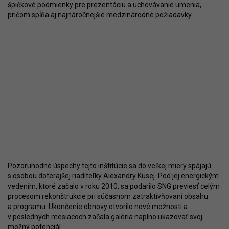
špičkové podmienky pre prezentáciu a uchovávanie umenia,
pričom spĺňa aj najnáročnejšie medzinárodné požiadavky.
Pozoruhodné úspechy tejto inštitúcie sa do veľkej miery spájajú
s osobou doterajšej riaditeľky Alexandry Kusej. Pod jej energickým
vedením, ktoré začalo v roku 2010, sa podarilo SNG previesť celým
procesom rekonštrukcie pri súčasnom zatraktívňovaní obsahu
a programu. Ukončenie obnovy otvorilo nové možnosti a
v posledných mesiacoch začala galéria naplno ukazovať svoj
možný potenciál.