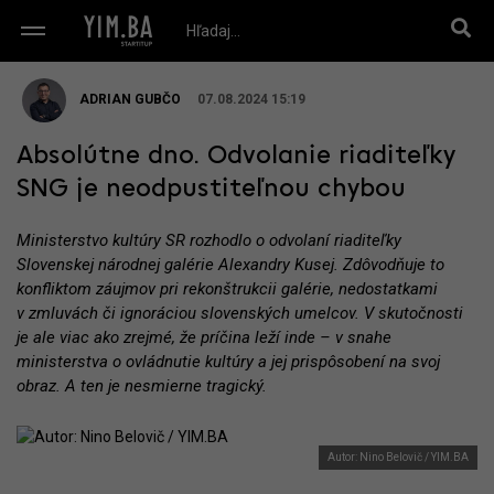
ADRIAN GUBČO
07.08.2024 15:19
Absolútne dno. Odvolanie riaditeľky
SNG je neodpustiteľnou chybou
Ministerstvo kultúry SR rozhodlo o odvolaní riaditeľky
Slovenskej národnej galérie Alexandry Kusej. Zdôvodňuje to
konfliktom záujmov pri rekonštrukcii galérie, nedostatkami
v zmluvách či ignoráciou slovenských umelcov. V skutočnosti
je ale viac ako zrejmé, že príčina leží inde – v snahe
ministerstva o ovládnutie kultúry a jej prispôsobení na svoj
obraz. A ten je nesmierne tragický.
Autor: Nino Belovič / YIM.BA