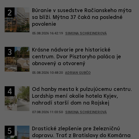
Búranie v susedstve Račianskeho mýta
2
sa blíži. Mýtna 37 čaká na posledné
povolenie
05.08.2026 16:42:19
SIMONA SCHREINEROVÁ
Krásne nádvorie pre historické
3
centrum. Dvor Pisztoryho paláca je
obnovený a otvorený
05.08.2026 10:48:20
ADRIAN GUBČO
Od hanby mesta k pulzujúcemu centru.
4
Lordship mení okolie hotela Kyjev,
nahradí starší dom na Rajskej
07.08.2026 11:03:50
SIMONA SCHREINEROVÁ
Drastické zlepšenie pre železničnú
5
dopravu. Trať z Bratislavy do Komárna