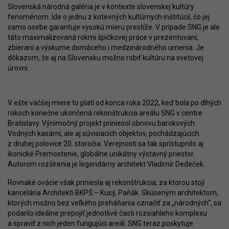
Slovenská národná galéria je v kontexte slovenskej kultúry
fenoménom. Ide o jednu z kotevných kultúrnych inštitúcií, čo jej
samo osebe garantuje vysokú mieru prestíže. V prípade SNG je ale
táto maximalizovaná rokmi špičkovej práce v prezentovaní,
zbieraní a výskume domáceho i medzinárodného umenia. Je
dôkazom, že aj na Slovensku možno robiť kultúru na svetovej
úrovni.
V ešte väčšej miere to platí od konca roka 2022, keď bola po dlhých
rokoch konečne ukončená rekonštrukcia areálu SNG v centre
Bratislavy. Výnimočný projekt priniesol obnovu barokových
Vodných kasární, ale aj súvisiacich objektov, pochádzajúcich
z druhej polovice 20. storočia. Verejnosti sa tak sprístupnilo aj
ikonické Premostenie, globálne unikátny výstavný priestor.
Autorom rozšírenia je legendárny architekt Vladimír Dedeček.
Rovnaké ovácie však priniesla aj rekonštrukcia, za ktorou stojí
kancelária Architekti BKPŠ – Kusý, Paňák. Skúseným architektom,
ktorých možno bez veľkého preháňania označiť za „národných“, sa
podarilo ideálne prepojiť jednotlivé časti rozsiahleho komplexu
a spraviť z nich jeden fungujúci areál. SNG teraz poskytuje