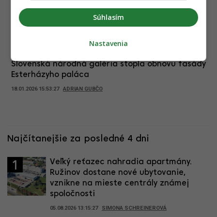
rozbehlo práce na obnove ruiny pri SNG, tá
kritizuje predchodcov
Súhlasím
23.02.2026 16:13:00
ADRIAN GUBČO
Nastavenia
Namiesto reprezentatívnej budovy chátranie.
Slovenská národná galéria stopla obnovu fasády
Esterházyho paláca
18.01.2026 15:53:27
ADRIAN GUBČO
Najčítanejšie za posledné 4 dni
Veľký reťazec nahradia apartmány.
1
Ružinov dostane nové ubytovanie,
vznikne na mieste centrály známej
spoločnosti
05.08.2026 13:15:27
SIMONA SCHREINEROVÁ