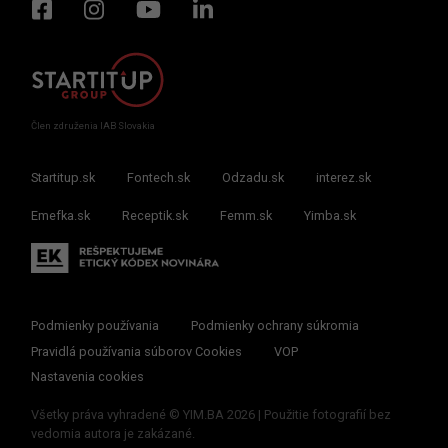
Člen združenia IAB Slovakia
Startitup.sk
Fontech.sk
Odzadu.sk
interez.sk
Emefka.sk
Receptik.sk
Femm.sk
Yimba.sk
Podmienky používania
Podmienky ochrany súkromia
Pravidlá používania súborov Cookies
VOP
Nastavenia cookies
Všetky práva vyhradené © YIM.BA 2026 | Použitie fotografií bez
vedomia autora je zakázané.