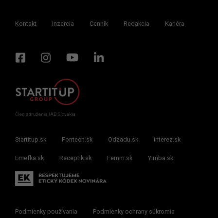
Kontakt
Inzercia
Cenník
Redakcia
Kariéra
Člen združenia IAB Slovakia
Startitup.sk
Fontech.sk
Odzadu.sk
interez.sk
Emefka.sk
Receptik.sk
Femm.sk
Yimba.sk
Podmienky používania
Podmienky ochrany súkromia