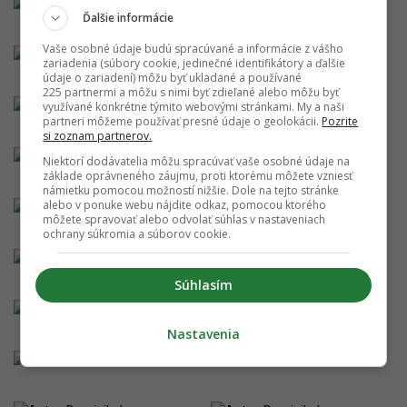
Ďalšie informácie
Vaše osobné údaje budú spracúvané a informácie z vášho
zariadenia (súbory cookie, jedinečné identifikátory a ďalšie
údaje o zariadení) môžu byť ukladané a používané
225 partnermi a môžu s nimi byť zdieľané alebo môžu byť
využívané konkrétne týmito webovými stránkami. My a naši
partneri môžeme používať presné údaje o geolokácii.
Pozrite
si zoznam partnerov.
Niektorí dodávatelia môžu spracúvať vaše osobné údaje na
základe oprávneného záujmu, proti ktorému môžete vzniesť
námietku pomocou možností nižšie. Dole na tejto stránke
alebo v ponuke webu nájdite odkaz, pomocou ktorého
môžete spravovať alebo odvolať súhlas v nastaveniach
ochrany súkromia a súborov cookie.
Súhlasím
Nastavenia