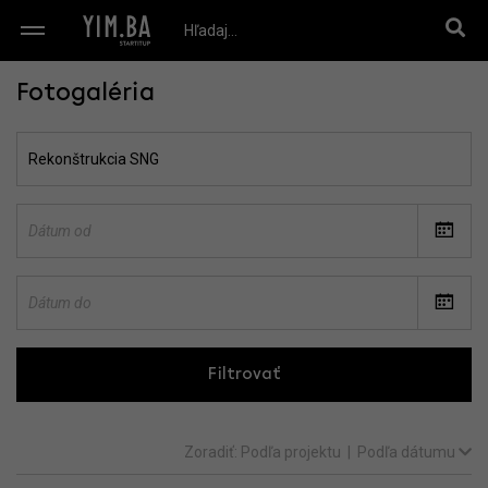
Fotogaléria
Filtrovať
Zoradiť:
Podľa projektu
|
Podľa dátumu