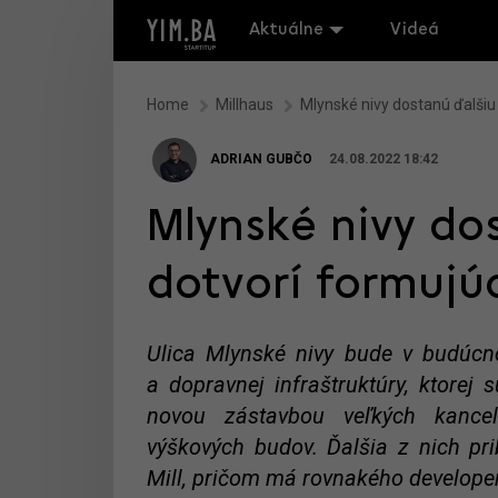
Aktuálne
Videá
Home
Millhaus
Mlynské nivy dostanú ďalšiu 
ADRIAN GUBČO
24.08.2022 18:42
Mlynské nivy do
dotvorí formujúc
Ulica Mlynské nivy bude v budúcn
a dopravnej infraštruktúry, ktorej 
novou zástavbou veľkých kancel
výškových budov. Ďalšia z nich p
Mill, pričom má rovnakého develope