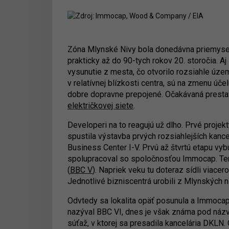
Zóna Mlynské Nivy bola donedávna priemysel
prakticky až do 90-tych rokov 20. storočia. 
vysunutie z mesta, čo otvorilo rozsiahle úze
v relatívnej blízkosti centra, sú na zmenu 
dobre dopravne prepojené. Očakávaná presta
električkovej siete
.
Developeri na to reagujú už dlho. Prvé projekt
spustila výstavba prvých rozsiahlejších kance
Business Center I-V. Prvú až štvrtú etapu vyb
spolupracoval so spoločnosťou Immocap. Ten 
(
BBC V
). Napriek veku tu doteraz sídli viac
Jednotlivé bizniscentrá urobili z Mlynských n
Odvtedy sa lokalita opäť posunula a Immocap 
nazýval BBC VI, dnes je však známa pod ná
súťaž, v ktorej sa presadila kancelária DKLN.