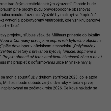
ierne tradičným architektonickým výrazom“. Fasáde bude
h, pričom plné plochy budú pravdepodobne obsahovať
striálnu minulosť územia. Využité by mali byť veľkoplošné
ekt vytvorí aj polootvorený vnútroblok, kde vzniknú parkové
bert + Talaš.
vy projektu, sľubuje však, že Millhaus prinesie do lokality
Wood & Company pracuje na prípravách bytového objektu s
,“
píše developer v oficiálnom stanovisku.
„Polyfunkčný
kvalitné priestory s prevahou bytovej funkcie, doplnené o
. Projekt obohatí už teraz atraktívnu biznisovú zónu o novú
us má prispieť k doformovaniu ulice Mlynské nivy aj
 sa mohla spustiť už v druhom štvrťroku 2023, čo je azda
lo, Millhaus bude dobudovaný o dva roky – teda v prvej
e naplánované na začiatok roku 2026. Celkové náklady sa