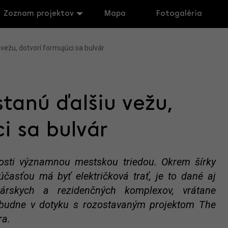
Zoznam projektov
Mapa
Fotogaléria
vežu, dotvorí formujúci sa bulvár
stanú ďalšiu vežu,
i sa bulvár
osti významnou mestskou triedou. Okrem šírky
súčasťou má byť električková trať, je to dané aj
árskych a rezidenčných komplexov, vrátane
ribudne v dotyku s rozostavaným projektom The
ra.