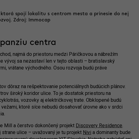
 ktorá spojí lokalitu s centrom mesta a prinesie do nej
ozvoj. Zdroj: Immocap
xpanziu centra
chod, najmä do priestoru medzi Páričkovou a nábrežím
že vývoj sa nezastaví len v tejto oblasti – bratislavský
mi, vrátane východného. Osou rozvoja budú práve
tov dôraz na rešpektovanie potenciálnych budúcich plánov.
rov široký koridor ulice. To je dostatok priestoru na
yklotrás, vozovky aj električkovej trate. Obklopené budú
ežami, ktoré síce nebudú dosahovať úrovne ako v srdci
ia.
e Mill a čerstvo dokončený projekt
Discovery Residence
.
 strane ulice – uvažovaný je tu projekt
Nivi
a dominanty bude