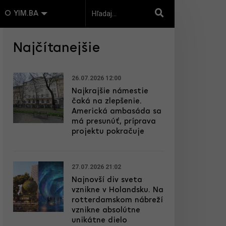
O YIM.BA
Najčítanejšie
26.07.2026 12:00
Najkrajšie námestie
čaká na zlepšenie.
Americká ambasáda sa
má presunúť, príprava
projektu pokračuje
27.07.2026 21:02
Najnovší div sveta
vznikne v Holandsku. Na
rotterdamskom nábreží
vznikne absolútne
unikátne dielo