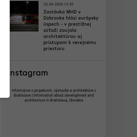
22.06.2026 13:30
Zastávka MHD v
Dúbravke hlási európsky
úspech - v prestížnej
súťaži zaujala
architektúrou aj
prístupom k verejnému
priestoru
Instagram
Informácie o projektoch, výstavbe a architektúre v
Bratislave | Information about development and
architecture in Bratislava, Slovakia