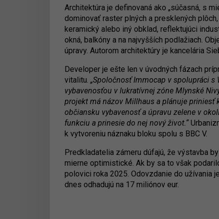
Architektúra je definovaná ako „súčasná, s m
dominovať raster plných a presklených plôc
keramický alebo iný obklad, reflektujúci indu
okná, balkóny a na najvyšších podlažiach. Obj
úpravy. Autorom architektúry je kancelária Sie
Developer je ešte len v úvodných fázach prípra
vitalitu.
„Spoločnosť Immocap v spolupráci s 
vybavenosťou v lukratívnej zóne Mlynské Nivy
projekt má názov Millhaus a plánuje priniesť 
občiansku vybavenosť a úpravu zelene v okolí
funkciu a prinesie do nej nový život.“
Urbanizm
k vytvoreniu náznaku bloku spolu s BBC V.
Predkladatelia zámeru dúfajú, že výstavba by
mierne optimistické. Ak by sa to však podari
polovici roka 2025. Odovzdanie do užívania j
dnes odhadujú na 17 miliónov eur.