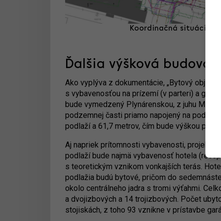
Koordinačná situácia. 
Ďalšia výšková budova
Ako vyplýva z dokumentácie, „Bytový objekt 
s vybavenosťou na prízemí (v parteri) a garni
bude vymedzený Plynárenskou, z juhu Mlynský
podzemnej časti priamo napojený na podze
podlaží a 61,7 metrov, čím bude výškou pripo
Aj napriek prítomnosti vybavenosti, projekt 
podlaží bude najmä vybavenosť hotela (recep
s teoretickým vznikom vonkajších terás. Ho
podlažia budú bytové, pričom do sedemnáste
okolo centrálneho jadra s tromi výťahmi. Celk
a dvojizbových a 14 trojizbových. Počet ubyto
stojiskách, z toho 93 vznikne v prístavbe gar