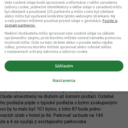
Vaše osobné údaje budú spracúvané a informácie z vášho zariadenia
(súbory cookie, jedinečné identifikátory a ďalšie údaje o zariadení) môžu
byť ukladané a používané 225 partnermi a môžu s nimi byť zdieľané
alebo môžu byť využívané konkrétne týmito webovými stránkami. My
Zdroj: Immocap, Wood & Company / EIA
a naši partneri môžeme používať presné údaje o geolokácii.
Pozrite si
zoznam partnerov.
Niektorí dodávatelia môžu spracúvať vaše osobné údaje na základe
oprávneného záujmu, proti ktorému môžete vzniesť námietku pomocou
možností nižšie. Dole na tejto stránke alebo v ponuke webu nájdite
odkaz, pomocou ktorého môžete spravovať alebo odvolať súhlas
s vybavenosťou Millhaus“ prinesie vznik bytového domu
v nastaveniach ochrany súkromia a súborov cookie.
 hotelom, ktorý bude mať charakter solitérnej veže. Zo západu
mi nivami, zo severnej a východnej strany má byť objekt v
Súhlasím
mnú garáž komplexu BBC V. Veža bude mať 19 nadzemných
mínať The Mill.
Nastavenia
bude mať v prevažnej miere rezidenčný charakter. Na prvom
cia, raňajkáreň) a dve menšie nájomné jednotky
tel bude umiestnený na druhom až ôsmom podlaží. Ostatné
ho podlažia pôjde o typické podlažia s bytmi zoskupenými
ovo by tu malo byť 101 bytov, z toho 87 bude jedno-
vacích izieb v hoteli je 66. Parkovať sa bude na 144
áže a 4 sa využijú z existujúceho parkoviska.