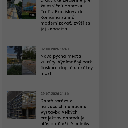
Drastické zlepšenie pre
železničnú dopravu.
Trať z Bratislavy do
Komárna sa má
modernizovať, zvýši sa
jej kapacita
02.08.2026 15:43
Nová pýcha mesta
kultúry. Výnimočný park
čoskoro doplní unikátny
most
29.07.2026 21:16
Dobré správy z
najväčších nemocníc.
Výstavba veľkých
projektov napreduje,
hlásia dôležité míľniky