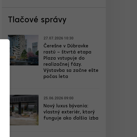
Tlačové správy
27.07.2026 10:30
Čerešne v Dúbravke
rastú – štvrtá etapa
Plaza vstupuje do
realizačnej fázy.
Výstavba sa začne ešte
počas leta
25.06.2026 09:00
Nový luxus bývania:
vlastný exteriér, ktorý
funguje ako ďalšia izba