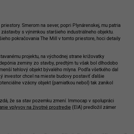
e priestory. Smerom na sever, popri Plynárenskej, mu patria
zástavby s výnimkou staršieho industriálneho objektu.
ho pokračovania The Mill v tomto priestore, hoci detaily
tavanému projektu, na východnej strane križovatky
 depónia zeminy zo stavby, predtým tu však bol dlhodobo
 menší tehlový objekt bývalého mlyna. Podľa všetkého dal
ský investor chcel na mieste budovy postaviť ďalšie
otenciálne vzácny objekt (pamiatkou nebol) tak zanikol
 zdá, že sa stav pozemku zmení. Immocap v spolupráci
nie vplyvov na životné prostredie
(EIA) predložil zámer