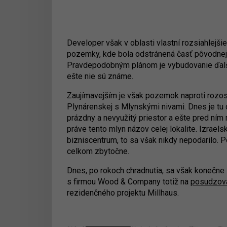
Developer však v oblasti vlastní rozsiahlejši
pozemky, kde bola odstránená časť pôvodnej 
Pravdepodobným plánom je vybudovanie ďalšie
ešte nie sú známe.
Zaujímavejším je však pozemok naproti rozos
Plynárenskej s Mlynskými nivami. Dnes je tu
prázdny a nevyužitý priestor a ešte pred ním
práve tento mlyn názov celej lokalite. Izrael
bizniscentrum, to sa však nikdy nepodarilo. P
celkom zbytočne.
Dnes, po rokoch chradnutia, sa však konečne
s firmou Wood & Company totiž na
posudzova
rezidenčného projektu Millhaus.