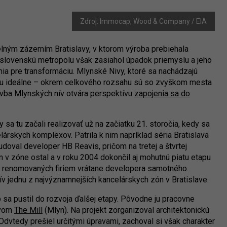
Zdroj: Immocap, Wood & Company / EIA
ným zázemím Bratislavy, v ktorom výroba prebiehala
Aj slovenskú metropolu však zasiahol úpadok priemyslu a jeho
mia pre transformáciu. Mlynské Nivy, ktoré sa nachádzajú
účelu ideálne – okrem celkového rozsahu sú so zvyškom mesta
vba Mlynských nív otvára perspektívu
zapojenia sa do
y sa tu začali realizovať už na začiatku 21. storočia, kedy sa
lárskych komplexov. Patrila k nim napríklad séria Bratislava
udoval developer HB Reavis, pričom na tretej a štvrtej
v zóne ostal a v roku 2004 dokončil aj mohutnú piatu etapu
ero renomovaných firiem vrátane developera samotného.
ív jednu z najvýznamnejších kancelárskych zón v Bratislave.
sa pustil do rozvoja ďalšej etapy. Pôvodne ju pracovne
zvom
The Mill
(Mlyn). Na projekt zorganizoval architektonickú
 Odvtedy prešiel určitými úpravami, zachoval si však charakter