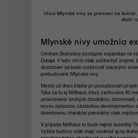
Ulica Mlynské nivy sa premení na bulvár,
ďalší r
Mlynské nivy umožnia e
Centrum Bratislavy postupne expanduje na vý
Dunaja. V tejto chvíli však začína byť zrejmé, 
downtown sa bude rozširovať viacerými smer
prebudované Mlynské nivy.
Mesto už dnes kladie pri posudzovaní projek
Týka sa to aj Millhaus, ktorý zachováva 40 met
umiestnenie širokých chodníkov, stromoradí, c
novou súčasnou zástavbou developmentov s v
downtownu, charakter panorámy však ovplyvn
V prípade Millhaus to bude najmä susedný Th
Vyššie budovy však majú vzniknúť aj na druhej