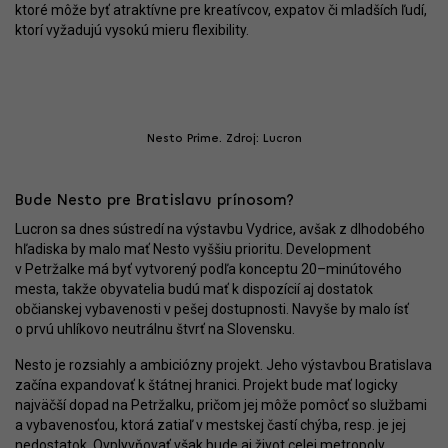
ktoré môže byť atraktívne pre kreatívcov, expatov či mladších ľudí,
ktorí vyžadujú vysokú mieru flexibility.
Nesto Prime. Zdroj: Lucron
Bude Nesto pre Bratislavu prínosom?
Lucron sa dnes sústredí na výstavbu Vydrice, avšak z dlhodobého
hľadiska by malo mať Nesto vyššiu prioritu. Development
v Petržalke má byť vytvorený podľa konceptu 20–minútového
mesta, takže obyvatelia budú mať k dispozícií aj dostatok
občianskej vybavenosti v pešej dostupnosti. Navyše by malo ísť
o prvú uhlíkovo neutrálnu štvrť na Slovensku.
Nesto je rozsiahly a ambiciózny projekt. Jeho výstavbou Bratislava
začína expandovať k štátnej hranici. Projekt bude mať logicky
najväčší dopad na Petržalku, pričom jej môže pomôcť so službami
a vybavenosťou, ktorá zatiaľ v mestskej častí chýba, resp. je jej
nedostatok. Ovplyvňovať však bude aj život celej metropoly.