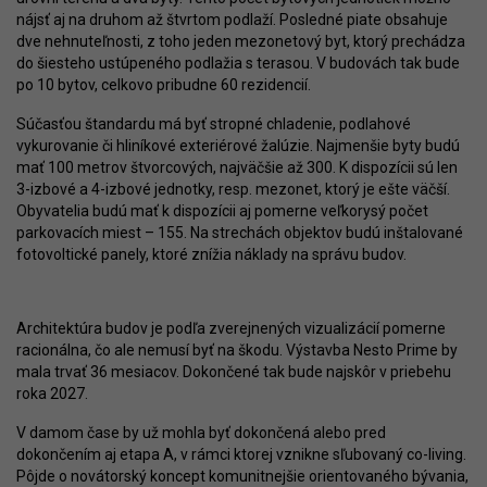
nájsť aj na druhom až štvrtom podlaží. Posledné piate obsahuje
dve nehnuteľnosti, z toho jeden mezonetový byt, ktorý prechádza
do šiesteho ustúpeného podlažia s terasou. V budovách tak bude
po 10 bytov, celkovo pribudne 60 rezidencií.
Súčasťou štandardu má byť stropné chladenie, podlahové
vykurovanie či hliníkové exteriérové žalúzie. Najmenšie byty budú
mať 100 metrov štvorcových, najväčšie až 300. K dispozícii sú len
3-izbové a 4-izbové jednotky, resp. mezonet, ktorý je ešte väčší.
Obyvatelia budú mať k dispozícii aj pomerne veľkorysý počet
parkovacích miest – 155. Na strechách objektov budú inštalované
fotovoltické panely, ktoré znížia náklady na správu budov.
Architektúra budov je podľa zverejnených vizualizácií pomerne
racionálna, čo ale nemusí byť na škodu. Výstavba Nesto Prime by
mala trvať 36 mesiacov. Dokončené tak bude najskôr v priebehu
roka 2027.
V damom čase by už mohla byť dokončená alebo pred
dokončením aj etapa A, v rámci ktorej vznikne sľubovaný co-living.
Pôjde o novátorský koncept komunitnejšie orientovaného bývania,