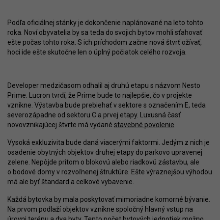
Podľa oficiálnej stánky je dokončenie naplánované na leto tohto
roka. Noví obyvatelia by sa teda do svojich bytov mohli sťahovať
ešte počas tohto roka. S ich príchodom začne nová štvrť ožívať,
hoci ide ešte skutočne len o úplný počiatok celého rozvoja.
Developer medzičasom odhalil aj druhú etapu s názvom Nesto
Prime. Lucron tvrdí, že Prime bude to najlepšie, čo v projekte
vznikne. Výstavba bude prebiehať v sektore s označením E, teda
severozápadne od sektoru C a prvej etapy. Luxusná časť
novovznikajúcej štvrte má vydané
stavebné povolenie
.
Vysoká exkluzivita bude daná viacerými faktormi. Jedým z nich je
osadenie obytných objektov druhej etapy do parkovo upravenej
zelene. Nepôjde pritom o blokovú alebo riadkovú zástavbu, ale
o bodové domy v rozvoľnenej štruktúre. Ešte výraznejšou výhodou
má ale byť štandard a celkové vybavenie.
Každá bytovka by mala poskytovať mimoriadne komorné bývanie.
Na prvom podlaží objektov vznikne spoločný hlavný vstup na
úrovni terénu a dva byty. Tento počet bytových jednotiek možno