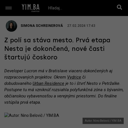
SIMONA SCHREINEROVÁ
27.02.2024 17:43
Z polí sa stáva mesto. Prvá etapa
Nesta je dokončená, nové časti
štartujú čoskoro
Developer Lucron má v Bratislave viacero dokončených aj
rozpracovaných projektov. Okrem
Vydrice
či
dobudovaného
Urban Residence
je to i štvrť Nesto v Petržalke.
Postupne tu má vzniknúť rozsiahla polyfunkčná zóna s bývaním,
občianskou vybavenosťou a verejnými priestormi. Do finálne
vstúpila prvá etapa.
Autor: Nino Belovič / YIM.BA