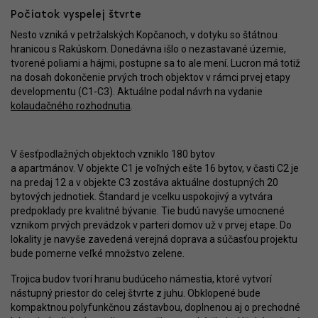
Počiatok vyspelej štvrte
Nesto vzniká v petržalských Kopčanoch, v dotyku so štátnou
hranicou s Rakúskom. Donedávna išlo o nezastavané územie,
tvorené poliami a hájmi, postupne sa to ale mení. Lucron má totiž
na dosah dokončenie prvých troch objektov v rámci prvej etapy
developmentu (C1-C3). Aktuálne podal návrh na vydanie
kolaudačného rozhodnutia
.
V šesťpodlažných objektoch vzniklo 180 bytov
a apartmánov. V objekte C1 je voľných ešte 16 bytov, v časti C2 je
na predaj 12 a v objekte C3 zostáva aktuálne dostupných 20
bytových jednotiek. Štandard je vcelku uspokojivý a vytvára
predpoklady pre kvalitné bývanie. Tie budú navyše umocnené
vznikom prvých prevádzok v parteri domov už v prvej etape. Do
lokality je navyše zavedená verejná doprava a súčasťou projektu
bude pomerne veľké množstvo zelene.
Trojica budov tvorí hranu budúceho námestia, ktoré vytvorí
nástupný priestor do celej štvrte z juhu. Obklopené bude
kompaktnou polyfunkčnou zástavbou, doplnenou aj o prechodné