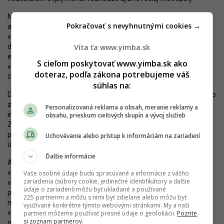
Nedostatkom môže byť istá izolácia Nesta od zvyšku Bratislavy,
Pokračovať s nevyhnutnými cookies →
ani nie tak z pohľadu dopravnej dostupnosti, ale skôr mentálnou
vzdialenosťou. Nová štvrť je od zvyšku Petržalky oddelená
Víta ťa www.yimba.sk
diaľnicou, pásom výrobno-skladových areálov, sídliskom, ako aj
estakádou Bratskej ulice či poliami. Situáciu by mohla zmeniť
S cieľom poskytovať www.yimba.sk ako
výstavba
Kapitulského dvora
, čo je však zatiaľ viac vízia ako
doteraz, podľa zákona potrebujeme váš
črtajúca sa realita.
súhlas na:
Dovtedy musí developer pracovať najmä na zlepšení prepojenia so
zvyškom mesta a mestskej časti. Nesto má byť napojené na
Personalizovaná reklama a obsah, meranie reklamy a
integrovaný dopravný systém vďaka novej železničnej zastávke.
obsahu, prieskum cieľových skupín a vývoj služieb
Zrealizovať sa majú aj nové dopravné prepojenia (napríklad
predĺženie Bratskej) a skvalitniť existujúca infraštruktúra. Časť
Uchovávanie alebo prístup k informáciám na zariadení
úprav už prebehla.
Ďalšie informácie
Ak sa bude Lucron držať svojich cieľov a ambícií, v Petržalke môže
vzniknúť kvalitná kompaktná štvrť s bohatou občianskou
Vaše osobné údaje budú spracúvané a informácie z vášho
zariadenia (súbory cookie, jedinečné identifikátory a ďalšie
vybavenosťou. Dobre fungujúce Nesto s novým bývaním,
údaje o zariadení) môžu byť ukladané a používané
pracovnými možnosťami, službami či rekreačnými možnosťami
225 partnermi a môžu s nimi byť zdieľané alebo môžu byť
môže zároveň byť určitým ostrovom inšpirácie - koniec-koncov,
využívané konkrétne týmito webovými stránkami. My a naši
vznik miest krátkych vzdialeností je prioritou, o ktorú sa usiluje
partneri môžeme používať presné údaje o geolokácii.
Pozrite
si zoznam partnerov.
okrem vyspelých metropol aj Bratislava.