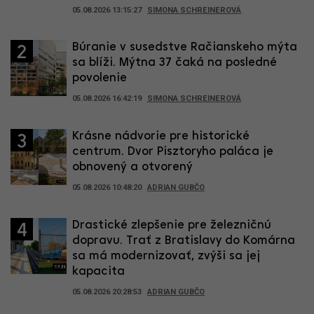
05.08.2026 13:15:27
SIMONA SCHREINEROVÁ
Búranie v susedstve Račianskeho mýta
2
sa blíži. Mýtna 37 čaká na posledné
povolenie
05.08.2026 16:42:19
SIMONA SCHREINEROVÁ
Krásne nádvorie pre historické
3
centrum. Dvor Pisztoryho paláca je
obnovený a otvorený
05.08.2026 10:48:20
ADRIAN GUBČO
Drastické zlepšenie pre železničnú
4
dopravu. Trať z Bratislavy do Komárna
sa má modernizovať, zvýši sa jej
kapacita
05.08.2026 20:28:53
ADRIAN GUBČO