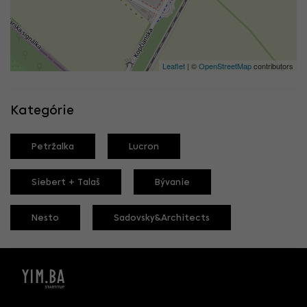
Leaflet
| ©
OpenStreetMap
contributors
Kategórie
Petržalka
Lucron
Siebert + Talaš
Bývanie
Nesto
Sadovsky&Architects