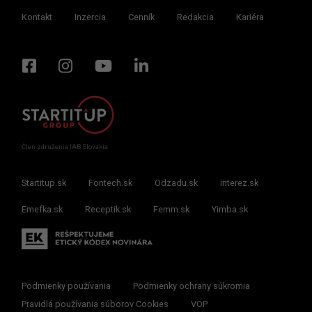
Kontakt
Inzercia
Cenník
Redakcia
Kariéra
Člen združenia IAB Slovakia
Startitup.sk
Fontech.sk
Odzadu.sk
interez.sk
Emefka.sk
Receptik.sk
Femm.sk
Yimba.sk
Podmienky používania
Podmienky ochrany súkromia
Pravidlá používania súborov Cookies
VOP