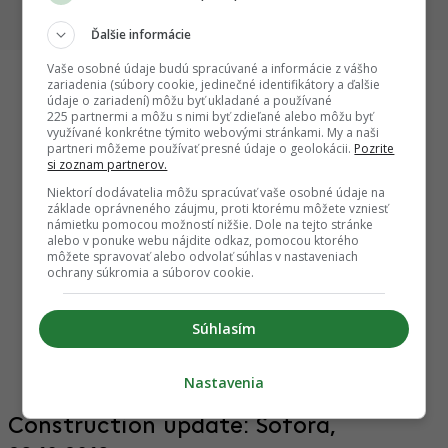
dôležité míľniky
Ďalšie informácie
Vaše osobné údaje budú spracúvané a informácie z vášho
zariadenia (súbory cookie, jedinečné identifikátory a ďalšie
údaje o zariadení) môžu byť ukladané a používané
225 partnermi a môžu s nimi byť zdieľané alebo môžu byť
Startitup
využívané konkrétne týmito webovými stránkami. My a naši
partneri môžeme používať presné údaje o geolokácii.
Pozrite
si zoznam partnerov.
Niektorí dodávatelia môžu spracúvať vaše osobné údaje na
základe oprávneného záujmu, proti ktorému môžete vzniesť
námietku pomocou možností nižšie. Dole na tejto stránke
alebo v ponuke webu nájdite odkaz, pomocou ktorého
môžete spravovať alebo odvolať súhlas v nastaveniach
ochrany súkromia a súborov cookie.
Súhlasím
Z odpadu vytvorili architektonický skvost.
450-tisí
ľubuje
Kúsok od Slovenska stojí unikátna vyhliadka,
ikona o
akú Európa ešte nevidela
si prisp
Nastavenia
Construction update: Sofora,