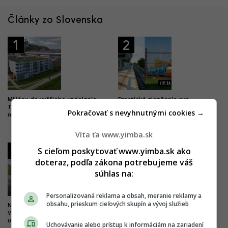
Články zo Slovenska
1
2
Milióny do vyššieho vzdelania.
Drastické zlepšenie pre
Trenčín chce byť univerzitným
železničnú dopravu. Trať z
Pokračovať s nevyhnutnými cookies →
mestom, buduje nový kampus
Bratislavy do Komárna sa má
modernizovať, zvýši sa jej
kapacita
Víta ťa www.yimba.sk
3
4
S cieľom poskytovať www.yimba.sk ako
doteraz, podľa zákona potrebujeme váš
súhlas na:
Personalizovaná reklama a obsah, meranie reklamy a
obsahu, prieskum cieľových skupín a vývoj služieb
Nová pýcha mesta kultúry.
Dobré správy z najväčších
Výnimočný park čoskoro doplní
nemocníc. Výstavba veľkých
unikátny most
projektov napreduje, hlásia
Uchovávanie alebo prístup k informáciám na zariadení