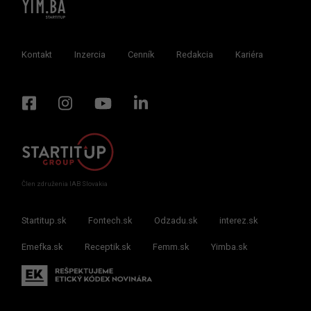
Kontakt
Inzercia
Cenník
Redakcia
Kariéra
Člen združenia IAB Slovakia
Startitup.sk
Fontech.sk
Odzadu.sk
interez.sk
Emefka.sk
Receptik.sk
Femm.sk
Yimba.sk