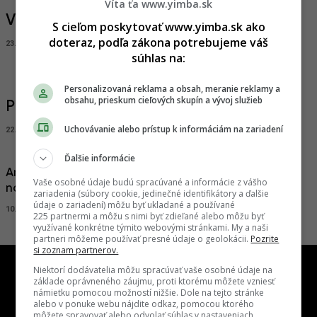
Víta ťa www.yimba.sk
Výhľady z Gansbergu, máj 2019
S cieľom poskytovať www.yimba.sk ako
doteraz, podľa zákona potrebujeme váš
23.05.2019, 14:15
ADRIAN GUBČO
súhlas na:
Personalizovaná reklama a obsah, meranie reklamy a
obsahu, prieskum cieľových skupín a vývoj služieb
Projekt Gansberg je dokončený
Uchovávanie alebo prístup k informáciám na zariadení
22.10.2019, 15:45
ADRIAN GUBČO
Ďalšie informácie
Architekti Šebo Lichý: Nepozeráme sa, čo sa práve
Vaše osobné údaje budú spracúvané a informácie z vášho
nosí, každý projekt má mať vlastný jazyk
zariadenia (súbory cookie, jedinečné identifikátory a ďalšie
údaje o zariadení) môžu byť ukladané a používané
10.04.2020, 18:45
ADRIAN GUBČO
225 partnermi a môžu s nimi byť zdieľané alebo môžu byť
využívané konkrétne týmito webovými stránkami. My a naši
partneri môžeme používať presné údaje o geolokácii.
Pozrite
si zoznam partnerov.
Niektorí dodávatelia môžu spracúvať vaše osobné údaje na
základe oprávneného záujmu, proti ktorému môžete vzniesť
námietku pomocou možností nižšie. Dole na tejto stránke
alebo v ponuke webu nájdite odkaz, pomocou ktorého
môžete spravovať alebo odvolať súhlas v nastaveniach