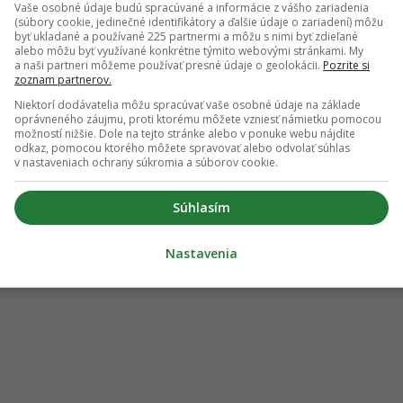
Vaše osobné údaje budú spracúvané a informácie z vášho zariadenia
(súbory cookie, jedinečné identifikátory a ďalšie údaje o zariadení) môžu
byť ukladané a používané 225 partnermi a môžu s nimi byť zdieľané
alebo môžu byť využívané konkrétne týmito webovými stránkami. My
a naši partneri môžeme používať presné údaje o geolokácii.
Pozrite si
zoznam partnerov.
Niektorí dodávatelia môžu spracúvať vaše osobné údaje na základe
oprávneného záujmu, proti ktorému môžete vzniesť námietku pomocou
možností nižšie. Dole na tejto stránke alebo v ponuke webu nájdite
odkaz, pomocou ktorého môžete spravovať alebo odvolať súhlas
v nastaveniach ochrany súkromia a súborov cookie.
Súhlasím
Nastavenia