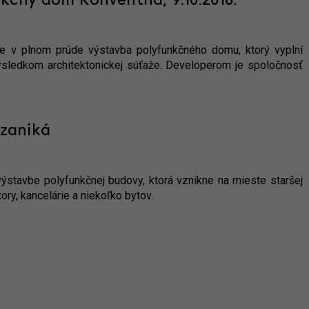
kčný dom Konventná, 9.10.2018.
 je v plnom prúde výstavba polyfunkčného domu, ktorý vyplní
e výsledkom architektonickej súťaže. Developerom je spoločnosť
 zaniká
ýstavbe polyfunkčnej budovy, ktorá vznikne na mieste staršej
ry, kancelárie a niekoľko bytov.