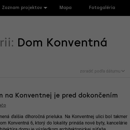
Zoznam projektov
Mapa
Fotogaléria
rii:
Dom Konventná
zoradiť:
podľa dátumu
m na Konventnej je pred dokončením
BČO
ená ďalšia dlhoročná prieluka. Na Konventnej ulici bol takmer
 Konventná 6, ktorý do lokality prináša nové byty, kancelárie
chitektúra domu je výsledkom architektonickej súťaže.