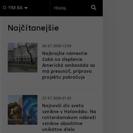
O YIM.BA
Najčítanejšie
26.07.2026 12:00
Najkrajšie námestie
čaká na zlepšenie.
Americká ambasáda sa
má presunúť, príprava
projektu pokračuje
27.07.2026 21:02
Najnovší div sveta
vznikne v Holandsku. Na
rotterdamskom nábreží
vznikne absolútne
unikátne dielo