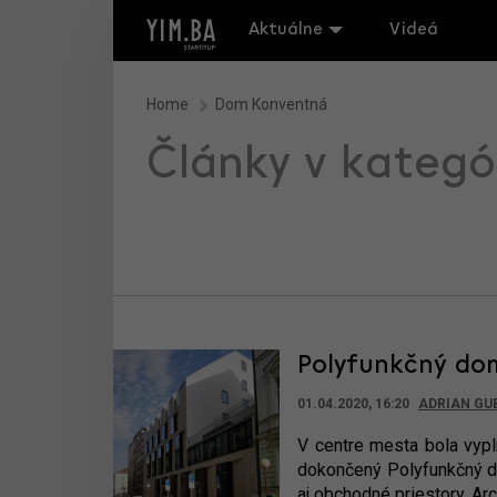
Aktuálne
Videá
Home
Dom Konventná
Články v kategó
Polyfunkčný do
01.04.2020, 16:20
ADRIAN GU
V centre mesta bola vypln
dokončený Polyfunkčný dom
aj obchodné priestory. Ar