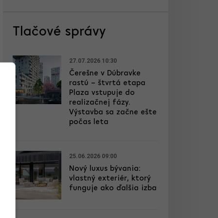
Tlačové správy
27.07.2026 10:30
Čerešne v Dúbravke
rastú – štvrtá etapa
Plaza vstupuje do
realizačnej fázy.
Výstavba sa začne ešte
počas leta
25.06.2026 09:00
Nový luxus bývania:
vlastný exteriér, ktorý
funguje ako ďalšia izba