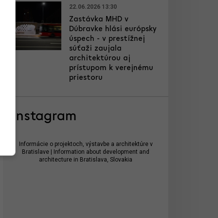
22.06.2026 13:30
Zastávka MHD v
Dúbravke hlási európsky
úspech - v prestížnej
súťaži zaujala
architektúrou aj
prístupom k verejnému
priestoru
Instagram
Informácie o projektoch, výstavbe a architektúre v
Bratislave | Information about development and
architecture in Bratislava, Slovakia