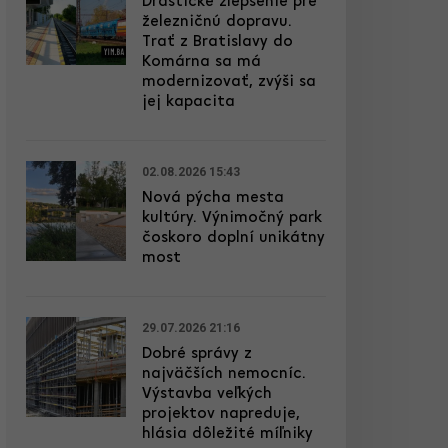
Drastické zlepšenie pre
železničnú dopravu.
Trať z Bratislavy do
Komárna sa má
modernizovať, zvýši sa
jej kapacita
02.08.2026 15:43
Nová pýcha mesta
kultúry. Výnimočný park
čoskoro doplní unikátny
most
29.07.2026 21:16
Dobré správy z
najväčších nemocníc.
Výstavba veľkých
projektov napreduje,
hlásia dôležité míľniky