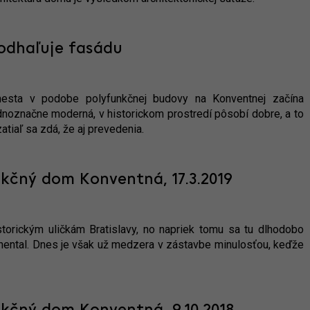
odhaľuje fasádu
mesta v podobe polyfunkčnej budovy na Konventnej začína
ednoznačne moderná, v historickom prostredí pôsobí dobre, a to
atiaľ sa zdá, že aj prevedenia.
kčný dom Konventná, 17.3.2019
torickým uličkám Bratislavy, no napriek tomu sa tu dlhodobo
inental. Dnes je však už medzera v zástavbe minulosťou, keďže