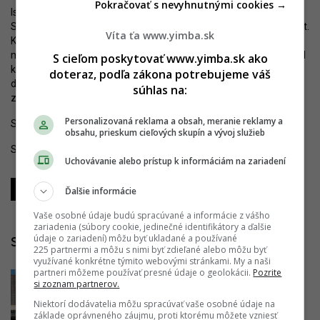
Pokračovať s nevyhnutnými cookies →
Isté je, že tak hotel Kyjev od Lordshipu, tak Prior od Mirage
Shopping Center, a.s., budú ešte predmetom veľmi horúcich debát.
Víta ťa www.yimba.sk
Kľúčové bude, ako sa k téme postaví súčasné vedenie Hlavného
mesta, ktoré pred voľbami deklarovalo silný záujem dohliadať nad
S cieľom poskytovať www.yimba.sk ako
kvalitou developmentu, verejného priestoru a architektonického
doteraz, podľa zákona potrebujeme váš
dedičstva metropoly. Ak do procesu aktívne vstúpi, šanca na
súhlas na:
záchranu hodnôt územia môže stále existovať.
Personalizovaná reklama a obsah, meranie reklamy a
Sledujte YIM.BA na
Instagrame
.
obsahu, prieskum cieľových skupín a vývoj služieb
Sledujte YIM.BA na
YouTube
.
Uchovávanie alebo prístup k informáciám na zariadení
Zdieľať
Zdieľať
Zdieľať
Ďalšie informácie
Vaše osobné údaje budú spracúvané a informácie z vášho
zariadenia (súbory cookie, jedinečné identifikátory a ďalšie
údaje o zariadení) môžu byť ukladané a používané
Súvisiace články
225 partnermi a môžu s nimi byť zdieľané alebo môžu byť
využívané konkrétne týmito webovými stránkami. My a naši
partneri môžeme používať presné údaje o geolokácii.
Pozrite
Čierna diera v centre Bratislavy
si zoznam partnerov.
konečne zanikne. Budúcnosť hotela
Niektorí dodávatelia môžu spracúvať vaše osobné údaje na
Kyjev sa odhaľuje, zmení imidž
základe oprávneného záujmu, proti ktorému môžete vzniesť