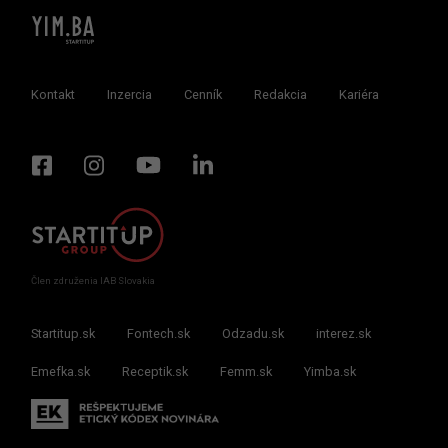
Kontakt
Inzercia
Cenník
Redakcia
Kariéra
Člen združenia IAB Slovakia
Startitup.sk
Fontech.sk
Odzadu.sk
interez.sk
Emefka.sk
Receptik.sk
Femm.sk
Yimba.sk