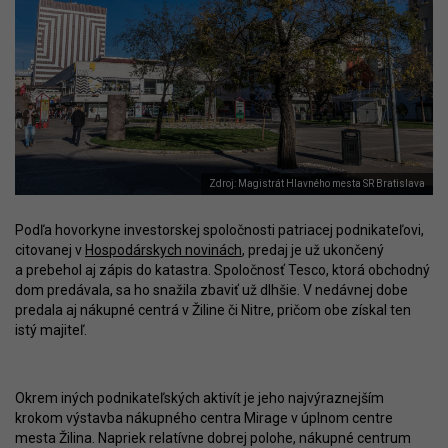
Zdroj: Magistrát Hlavného mesta SR Bratislava
Podľa hovorkyne investorskej spoločnosti patriacej podnikateľovi,
citovanej v
Hospodárskych novinách
, predaj je už ukončený
a prebehol aj zápis do katastra. Spoločnosť Tesco, ktorá obchodný
dom predávala, sa ho snažila zbaviť už dlhšie. V nedávnej dobe
predala aj nákupné centrá v Žiline či Nitre, pričom obe získal ten
istý majiteľ.
Okrem iných podnikateľských aktivít je jeho najvýraznejším
krokom výstavba nákupného centra Mirage v úplnom centre
mesta Žilina. Napriek relatívne dobrej polohe, nákupné centrum