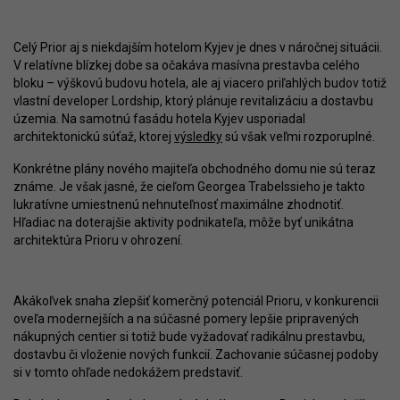
Celý Prior aj s niekdajším hotelom Kyjev je dnes v náročnej situácii.
V relatívne blízkej dobe sa očakáva masívna prestavba celého
bloku – výškovú budovu hotela, ale aj viacero priľahlých budov totiž
vlastní developer Lordship, ktorý plánuje revitalizáciu a dostavbu
územia. Na samotnú fasádu hotela Kyjev usporiadal
architektonickú súťaž, ktorej
výsledky
sú však veľmi rozporuplné.
Konkrétne plány nového majiteľa obchodného domu nie sú teraz
známe. Je však jasné, že cieľom Georgea Trabelssieho je takto
lukratívne umiestnenú nehnuteľnosť maximálne zhodnotiť.
Hľadiac na doterajšie aktivity podnikateľa, môže byť unikátna
architektúra Prioru v ohrození.
Akákoľvek snaha zlepšiť komerčný potenciál Prioru, v konkurencii
oveľa modernejších a na súčasné pomery lepšie pripravených
nákupných centier si totiž bude vyžadovať radikálnu prestavbu,
dostavbu či vloženie nových funkcií. Zachovanie súčasnej podoby
si v tomto ohľade nedokážem predstaviť.