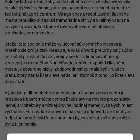
Bolo by katastrofou, keby sa do úplného centra Bratislavy vložilo
nejaké gýčové riešenie, patriace na perifériu okresného mesta –
tak totiž nákupné centrum Mirage dnes pôsobí. Jadro Hlavného
mesta republiky si zaslúži mimoriadne citlivý a kvalitný vstup na
najvyššej úrovni, kde bude v rovnováhe verejné hľadisko
s požiadavkami investora.
Isteže, toto spojenie môže vylučovať súkromného investora,
ktorého cieľom je zisk. Neexistuje však dôvod, prečo by celý súbor
nemohol prevziať do rúk verejný sektor a financovať nákup
z verejných rozpočtov. Nanešťastie, keďže rozpočet Hlavného
mesta je absurdne nízky, zodpovednosť by mala byť v rukách
štátu, ktorý zatiaľ Bratislave nedal ani zlomok z toho, čo Bratislava
dáva štátu.
Výsledkom dlhodobého zanedbávania financovania mesta je
hroziaca transformácia centra Bratislavy na miesto prezentácie
lacnej architektúry a nízkej úrovne, hodnej menej vyspelých miest
východnej Európy. Ide zároveň o najlepšiu odpoveď pre mnohých
ľudí, ktorí by si želali Prior s hotelom Kyjev zbúrať: náhrada môže
byť už len horšia.