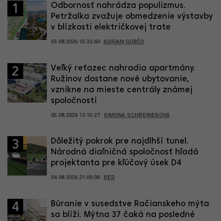
Odbornosť nahrádza populizmus.
1
Petržalka zvažuje obmedzenie výstavby
v blízkosti električkovej trate
03.08.2026 15:32:40
ADRIAN GUBČO
Veľký reťazec nahradia apartmány.
2
Ružinov dostane nové ubytovanie,
vznikne na mieste centrály známej
spoločnosti
05.08.2026 13:15:27
SIMONA SCHREINEROVÁ
Dôležitý pokrok pre najdlhší tunel.
3
Národná diaľničná spoločnosť hľadá
projektanta pre kľúčový úsek D4
04.08.2026 21:00:00
RED
Búranie v susedstve Račianskeho mýta
4
sa blíži. Mýtna 37 čaká na posledné