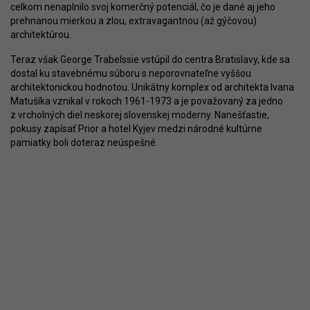
celkom nenaplnilo svoj komerčný potenciál, čo je dané aj jeho
prehnanou mierkou a zlou, extravagantnou (až gýčovou)
architektúrou.
Teraz však George Trabelssie vstúpil do centra Bratislavy, kde sa
dostal ku stavebnému súboru s neporovnateľne vyššou
architektonickou hodnotou. Unikátny komplex od architekta Ivana
Matušíka vznikal v rokoch 1961-1973 a je považovaný za jedno
z vrcholných diel neskorej slovenskej moderny. Nanešťastie,
pokusy zapísať Prior a hotel Kyjev medzi národné kultúrne
pamiatky boli doteraz neúspešné.