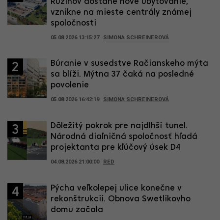
Ružinov dostane nové ubytovanie,
vznikne na mieste centrály známej
spoločnosti
05.08.2026 13:15:27
SIMONA SCHREINEROVÁ
Búranie v susedstve Račianskeho mýta
2
sa blíži. Mýtna 37 čaká na posledné
povolenie
05.08.2026 16:42:19
SIMONA SCHREINEROVÁ
Dôležitý pokrok pre najdlhší tunel.
3
Národná diaľničná spoločnosť hľadá
projektanta pre kľúčový úsek D4
04.08.2026 21:00:00
RED
Pýcha veľkolepej ulice konečne v
4
rekonštrukcii. Obnova Swetlikovho
domu začala