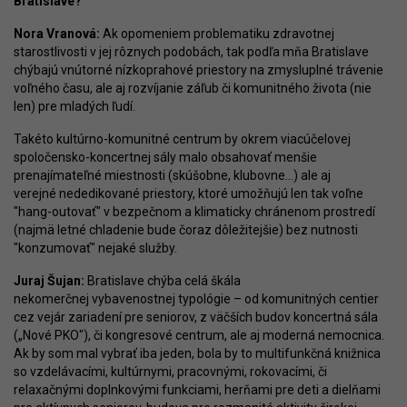
Bratislave?
Nora Vranová:
Ak opomeniem problematiku zdravotnej
starostlivosti v jej rôznych podobách, tak podľa mňa Bratislave
chýbajú vnútorné nízkoprahové priestory na zmysluplné trávenie
voľného času, ale aj rozvíjanie záľub či komunitného života (nie
len) pre mladých ľudí.
Takéto kultúrno-komunitné centrum by okrem viacúčelovej
spoločensko-koncertnej sály malo obsahovať menšie
prenajímateľné miestnosti (skúšobne, klubovne...) ale aj
verejné nededikované priestory, ktoré umožňujú len tak voľne
"hang-outovať" v bezpečnom a klimaticky chránenom prostredí
(najmä letné chladenie bude čoraz dôležitejšie) bez nutnosti
"konzumovať" nejaké služby.
Juraj Šujan:
Bratislave chýba celá škála
nekomerčnej vybavenostnej typológie – od komunitných centier
cez vejár zariadení pre seniorov, z väčších budov koncertná sála
(„Nové PKO"), či kongresové centrum, ale aj moderná nemocnica.
Ak by som mal vybrať iba jeden, bola by to multifunkčná knižnica
so vzdelávacími, kultúrnymi, pracovnými, rokovacími, či
relaxačnými doplnkovými funkciami, herňami pre deti a dielňami