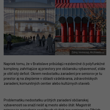
Zdroj: Immocap, Archiweb.cz
Napriek tomu, že v Bratislave pribúdajú rezidenčné či polyfunkčné
komplexy, zahŕňajúce aj priestory pre občiansku vybavenosť, stále
je cítiť istý deficit. Okrem nedostatku zariadení pre seniorov je tu
priestor aj na zlepšenie v oblasti vzdelávania, zdravotníckych
zariadení, komunitných centier alebo kultúrnych stavieb.
Problematiku nedostatku určitých zariadení občianskej
vybavenosti sa snaží riešiť aj mesto alebo štát. Magistrát
pripravuje
zariadenie sociálnych služieb
pre seniorov na Dlhých