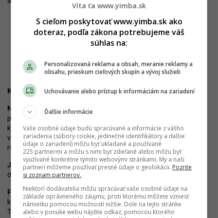
akcelerácia pre celú kultúrnu scénu v Bratislave.
Víta ťa www.yimba.sk
S cieľom poskytovať www.yimba.sk ako
doteraz, podľa zákona potrebujeme váš
súhlas na:
Kultúrno-spoločenské centrum v Novom Lide má byť ikonou mesta.
Zdroj: J&T Real Estate
Personalizovaná reklama a obsah, meranie reklamy a
obsahu, prieskum cieľových skupín a vývoj služieb
Uchovávanie alebo prístup k informáciám na zariadení
Kde by bolo podľa Vás ideálne tento objekt umiestniť?
Nora Vranová:
Kľúčová je dobrá dostupnosť MHD a miesto s
Ďalšie informácie
prirodzenou potrebou stretávať sa. Nech to znie akokoľvek ako
Vaše osobné údaje budú spracúvané a informácie z vášho
klišé, centrum mesta je stále prirodzenou križovatkou i
zariadenia (súbory cookie, jedinečné identifikátory a ďalšie
vyhľadávanou cieľovou destináciou pre stretávanie sa ľudí z
údaje o zariadení) môžu byť ukladané a používané
rôznych kútov Bratislavy.
225 partnermi a môžu s nimi byť zdieľané alebo môžu byť
využívané konkrétne týmito webovými stránkami. My a naši
Juraj Šujan:
Videl by som ju najradšej na nábreží Dunaja, v pešom
partneri môžeme používať presné údaje o geolokácii.
Pozrite
si zoznam partnerov.
dosahu centra mesta.
Niektorí dodávatelia môžu spracúvať vaše osobné údaje na
Peter Žalman:
Priestor pred stanicou Nové Mesto dovolili
základe oprávneného záujmu, proti ktorému môžete vzniesť
kompetentní zastavať. V pláne je električkové prepojenie Zátišie -
námietku pomocou možností nižšie. Dole na tejto stránke
alebo v ponuke webu nájdite odkaz, pomocou ktorého
Tomášikova - Ružinovská. Priestor východne od stanice - to je