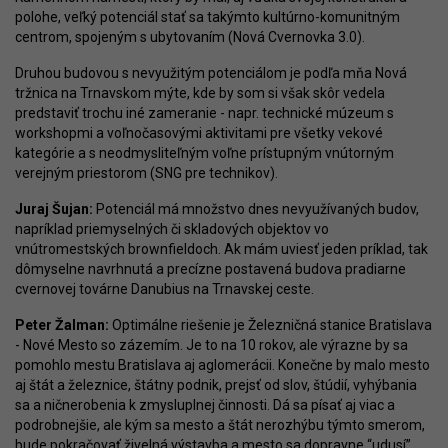
polohe, veľký potenciál stať sa takýmto kultúrno-komunitným
centrom, spojeným s ubytovaním (Nová Cvernovka 3.0).
Druhou budovou s nevyužitým potenciálom je podľa mňa Nová
tržnica na Trnavskom mýte, kde by som si však skôr vedela
predstaviť trochu iné zameranie - napr. technické múzeum s
workshopmi a voľnočasovými aktivitami pre všetky vekové
kategórie a s neodmysliteľným voľne prístupným vnútorným
verejným priestorom (SNG pre technikov).
Juraj Šujan:
Potenciál má množstvo dnes nevyužívaných budov,
napríklad priemyselných či skladových objektov vo
vnútromestských brownfieldoch. Ak mám uviesť jeden príklad, tak
dômyselne navrhnutá a precízne postavená budova pradiarne
cvernovej továrne Danubius na Trnavskej ceste.
Peter Žalman:
Optimálne riešenie je Železničná stanice Bratislava
- Nové Mesto so zázemím. Je to na 10 rokov, ale výrazne by sa
pomohlo mestu Bratislava aj aglomerácii. Konečne by malo mesto
aj štát a železnice, štátny podnik, prejsť od slov, štúdií, vyhýbania
sa a ničnerobenia k zmysluplnej činnosti. Dá sa písať aj viac a
podrobnejšie, ale kým sa mesto a štát nerozhýbu týmto smerom,
bude pokračovať živelná výstavba a mesto sa dopravne “udusí”.