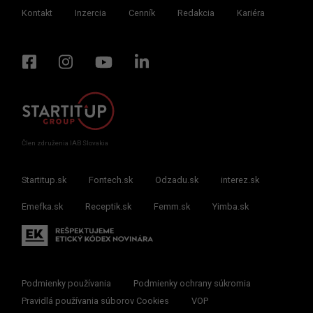
Kontakt
Inzercia
Cenník
Redakcia
Kariéra
Člen združenia IAB Slovakia
Startitup.sk
Fontech.sk
Odzadu.sk
interez.sk
Emefka.sk
Receptik.sk
Femm.sk
Yimba.sk
Podmienky používania
Podmienky ochrany súkromia
Pravidlá používania súborov Cookies
VOP