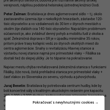
pre aktívnych seniorov, budova pre rozmanité aktivity širokej
verejnosti, náplňou podobná helsinskej ústrednej knižnici Oodi.
Peter Žalman:
Bratislava je dnes aglomerované sídlo – t.j. okolo
zastavaného územia žije v niekoľkých hniezdach, zástavbe 120-
tisíc obyvateľov a vo vzdialenosti do 30 km v štyroch mestách s
okolím žije ďalších cca 140-tisíc obyvateľov. Najväčším problémom
súčasnosti je, ako zvládnuť denný pohyb a mobilitu ľudí z okolia a
späť. Železničná doprava v SR je v úpadku minimálne 35 rokov,
pritom práve trasy koľajníc vedú zo štyroch okolitých miest do
centra aglomerácie. Snahy o revitalizáciu Hlavnej stanice a
výstavbu novej stanice najmä pre prímestské vlaky – Filiálka sa
dostali tiež do slepej uličky. Je to tápanie na pokračovanie.
Najviac mestu chýba revitalizovaná železničná stanica s funkciami
Filiálky, čiže nová, čistá prehľadná stanica pre prímestské vlaky +
časť vlakov zo Slovenska zo severu, východu a juhovýchodu.
Juraj Benetin:
Bratislava by potrebovala centrum hudby, kde by
boli koncertné sály s kvalitným akustickým riešením pre kapacitu
200, 1.000 a 3.000 divákov, zodpovedajúcim zázemím, kaviarňou a
nočným klubom. Na takomto mieste by sa vedela odohrávať
Pokračovať s nevyhnutnými cookies →
väčšina umeleckých aktivít v oblasti performance a bola by to