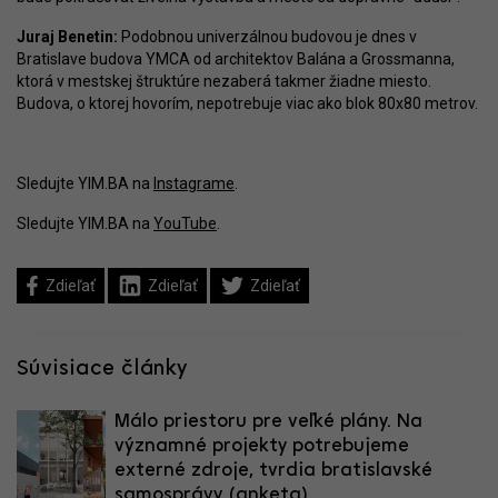
Juraj Benetin:
Podobnou univerzálnou budovou je dnes v
Bratislave budova YMCA od architektov Balána a Grossmanna,
ktorá v mestskej štruktúre nezaberá takmer žiadne miesto.
Budova, o ktorej hovorím, nepotrebuje viac ako blok 80x80 metrov.
Sledujte YIM.BA na
Instagrame
.
Sledujte YIM.BA na
YouTube
.
Zdieľať
Zdieľať
Zdieľať
Súvisiace články
Málo priestoru pre veľké plány. Na
významné projekty potrebujeme
externé zdroje, tvrdia bratislavské
samosprávy (anketa)