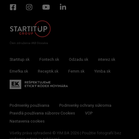
Člen združenia IAB Slovakia
Startitup.sk
Fontech.sk
Odzadu.sk
interez.sk
Emefka.sk
Receptik.sk
Femm.sk
Yimba.sk
Podmienky používania
Podmienky ochrany súkromia
Pravidlá používania súborov Cookies
VOP
Nastavenia cookies
Všetky práva vyhradené © YIM.BA 2026 | Použitie fotografií bez
vedomia autora je zakázané.