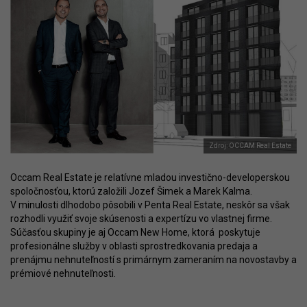
Zdroj: OCCAM Real Estate
Occam Real Estate je relatívne mladou investično-developerskou
spoločnosťou, ktorú založili Jozef Šimek a Marek Kalma.
V minulosti dlhodobo pôsobili v Penta Real Estate, neskôr sa však
rozhodli využiť svoje skúsenosti a expertízu vo vlastnej firme.
Súčasťou skupiny je aj Occam New Home, ktorá poskytuje
profesionálne služby v oblasti sprostredkovania predaja a
prenájmu nehnuteľností s primárnym zameraním na novostavby a
prémiové nehnuteľnosti.