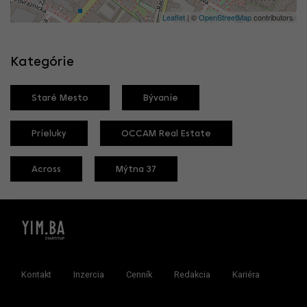
Leaflet
| ©
OpenStreetMap
contributors
Kategórie
Staré Mesto
Bývanie
Prieluky
OCCAM Real Estate
Across
Mýtna 37
Kontakt
Inzercia
Cenník
Redakcia
Kariéra