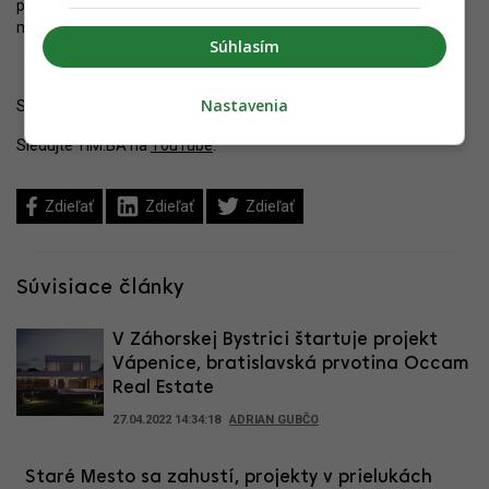
potvrdí deklarovaný cieľ prinášať špičkovú kvalitu – táto časť
metropoly si práve takúto zaslúži.
Súhlasím
Nastavenia
Sledujte YIM.BA na
Instagrame
.
Sledujte YIM.BA na
YouTube
.
Zdieľať
Zdieľať
Zdieľať
Súvisiace články
V Záhorskej Bystrici štartuje projekt
Vápenice, bratislavská prvotina Occam
Real Estate
27.04.2022 14:34:18
ADRIAN GUBČO
Staré Mesto sa zahustí, projekty v prielukách