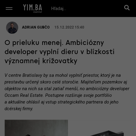
ADRIAN GUBČO
15.12.2022 15:40
O prieluku menej. Ambiciózny
developer vyplní dieru v blízkosti
významnej križovatky
V centre Bratislavy by sa mohol vyplniť priestor, ktorý je na
prestavbu určený skoro celé storočie. Majiteľom pozemkov aj
objektov na nich sa stal zatiaľ menší, no ambiciózny developer
Occam Real Estate. Postupne rozširuje svoje portfólio
a aktuálne ohlásil aj vstup strategického partnera do jeho
dcérskej firmy.