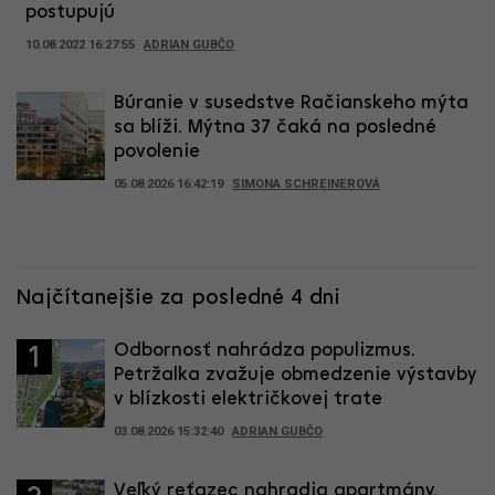
postupujú
10.08.2022 16:27:55
ADRIAN GUBČO
Búranie v susedstve Račianskeho mýta
sa blíži. Mýtna 37 čaká na posledné
povolenie
05.08.2026 16:42:19
SIMONA SCHREINEROVÁ
Najčítanejšie za posledné 4 dni
Odbornosť nahrádza populizmus.
1
Petržalka zvažuje obmedzenie výstavby
v blízkosti električkovej trate
03.08.2026 15:32:40
ADRIAN GUBČO
Veľký reťazec nahradia apartmány.