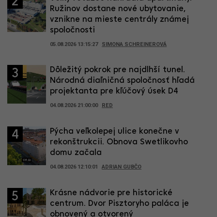
2
Ružinov dostane nové ubytovanie,
vznikne na mieste centrály známej
spoločnosti
05.08.2026 13:15:27
SIMONA SCHREINEROVÁ
Dôležitý pokrok pre najdlhší tunel.
3
Národná diaľničná spoločnosť hľadá
projektanta pre kľúčový úsek D4
04.08.2026 21:00:00
RED
Pýcha veľkolepej ulice konečne v
4
rekonštrukcii. Obnova Swetlikovho
domu začala
04.08.2026 12:10:01
ADRIAN GUBČO
Krásne nádvorie pre historické
5
centrum. Dvor Pisztoryho paláca je
obnovený a otvorený