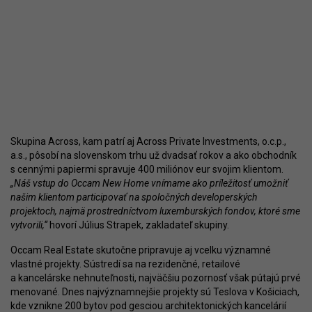
Skupina Across, kam patrí aj Across Private Investments, o.c.p.,
a.s., pôsobí na slovenskom trhu už dvadsať rokov a ako obchodník
s cennými papiermi spravuje 400 miliónov eur svojim klientom.
„Náš vstup do Occam New Home vnímame ako príležitosť umožniť
našim klientom participovať na spoločných developerských
projektoch, najmä prostredníctvom luxemburských fondov, ktoré sme
vytvorili,“
hovorí Július Strapek, zakladateľ skupiny.
Occam Real Estate skutočne pripravuje aj vcelku významné
vlastné projekty. Sústredí sa na rezidenčné, retailové
a kancelárske nehnuteľnosti, najväčšiu pozornosť však pútajú prvé
menované. Dnes najvýznamnejšie projekty sú Teslova v Košiciach,
kde vznikne 200 bytov pod gesciou architektonických kancelárií