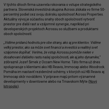
V týchto dňoch firma uzavrela rokovania o vstupe strategického
partnera. Slovenská investičná skupina Across získala vo firme 50-
percentný podiel cez svoju dcérsku spoločnosť Across Properties.
Aktuálny vývoj je súčasťou snahy oboch spoločností vytvoriť
priestor pre ďalší rast a vzájomné synergie, napríklad pri
developerských projektoch Acrossu so službami a produktami
oboch spoločností.
„Vidíme pridanú hodnotu pre obe strany, ako aj pre klientov. Vidíme
veľký priestor, ako sa môže svet financií a investícii a realitný svet
vzájomne dopĺňať. Veríme, že vstup Acrossu pomôže nielen v
dosahovaní ďalšieho rastu našej spoločnosti, ale aj jeho dynamike,“
zdôraznil Jozef Šimek z Occam New Home. Táto firma už dnes
spolupracuje s klientami ako HB Reavis, Immocap alebo Woodrock.
Pomáha im nastaviť rezidenčné schémy, v ktorých sú HB Reavis aj
Immocap skôr nováčikmi. V príprave majú pritom významné
developmenty v downtowne alebo na Trnavskom Mýte (
Nový
Istropolis
).