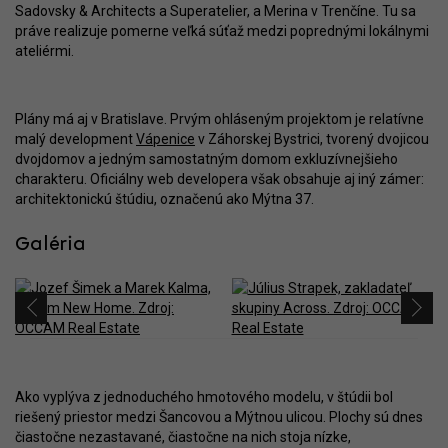
Sadovsky & Architects a Superatelier, a Merina v Trenčíne. Tu sa
práve realizuje pomerne veľká súťaž medzi poprednými lokálnymi
ateliérmi.
Plány má aj v Bratislave. Prvým ohláseným projektom je relatívne
malý development
Vápenice
v Záhorskej Bystrici, tvorený dvojicou
dvojdomov a jedným samostatným domom exkluzívnejšieho
charakteru. Oficiálny web developera však obsahuje aj iný zámer:
architektonickú štúdiu, označenú ako Mýtna 37.
Galéria
Ako vyplýva z jednoduchého hmotového modelu, v štúdii bol
riešený priestor medzi Šancovou a Mýtnou ulicou. Plochy sú dnes
čiastočne nezastavané, čiastočne na nich stoja nízke,