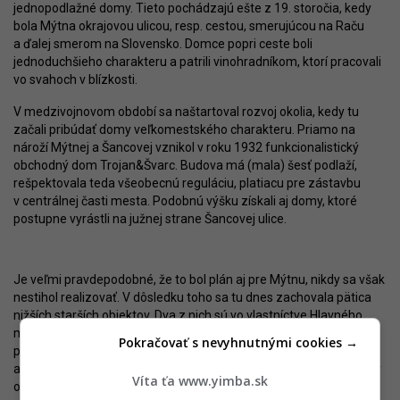
jednopodlažné domy. Tieto pochádzajú ešte z 19. storočia, kedy
bola Mýtna okrajovou ulicou, resp. cestou, smerujúcou na Raču
a ďalej smerom na Slovensko. Domce popri ceste boli
jednoduchšieho charakteru a patrili vinohradníkom, ktorí pracovali
vo svahoch v blízkosti.
V medzivojnovom období sa naštartoval rozvoj okolia, kedy tu
začali pribúdať domy veľkomestského charakteru. Priamo na
nároží Mýtnej a Šancovej vznikol v roku 1932 funkcionalistický
obchodný dom Trojan&Švarc. Budova má (mala) šesť podlaží,
rešpektovala teda všeobecnú reguláciu, platiacu pre zástavbu
v centrálnej časti mesta. Podobnú výšku získali aj domy, ktoré
postupne vyrástli na južnej strane Šancovej ulice.
Je veľmi pravdepodobné, že to bol plán aj pre Mýtnu, nikdy sa však
nestihol realizovať. V dôsledku toho sa tu dnes zachovala pätica
nižších starších objektov. Dva z nich sú vo vlastníctve Hlavného
mesta, tri ale v nedávnej dobe získala firma SPV Mýtna 37. Táto
Pokračovať s nevyhnutnými cookies →
patrí práve pod Occam Real Estate, ktorý sa tak dostal k priestoru
až po Šancovú. V cudzom vlastníctve zatiaľ ostáva jednopodlažný
Víta ťa www.yimba.sk
objekt, kde bola predtým pizzeria.