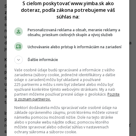
S cieľom poskytovať www.yimba.sk ako
Staršie domy by mali skôr či neskôr uvoľniť priestor novej
doteraz, podľa zákona potrebujeme váš
zástavbe. Tá vyplní priestor v podobe objektu s približne 60 bytmi.
súhlas na:
Štúdia riešila menšiu plochu, finálny zámer ale čo-to z nej
s najväčšou pravdepodobnosťou preberie. Predpokladať tak
Personalizovaná reklama a obsah, meranie reklamy a
možno vznik objektu so siedmimi podlažiami (najvyššie bude
obsahu, prieskum cieľových skupín a vývoj služieb
ustúpené) a aktívnym prízemím s obchodnými prevádzkami. Už
dnes sa tu nachádza populárny pub, investor tak snáď nadviaže na
Uchovávanie alebo prístup k informáciám na zariadení
jeho tradíciu. Bývanie bude určite patriť k nadštandardným.
Ďalšie informácie
Kto bude architektom, nie je známe, rovnako ako meno autora
štúdie. S ohľadom na prezentovaný cieľ priniesť architektonicky
Vaše osobné údaje budú spracúvané a informácie z vášho
príťažlivý projekt aj na doterajšie aktivity developera možno
zariadenia (súbory cookie, jedinečné identifikátory a ďalšie
očakávať vyhlásenie súťaže. Táto bude takmer určite interná, ale
údaje o zariadení) môžu byť ukladané a používané
už mená prizvaných tímov do riešenia budúcnosti Meriny dávajú
225 partnermi a môžu s nimi byť zdieľané alebo môžu byť
využívané konkrétne týmito webovými stránkami. My a naši
tušiť, že si Occam Real Estate vyberá medzi renomovanými
partneri môžeme používať presné údaje o geolokácii.
Pozrite
ateliérmi v rámci česko-slovenského prostredia. Šancová a Mýtna
si zoznam partnerov.
tak dostanú príťažlivý nový dom.
Niektorí dodávatelia môžu spracúvať vaše osobné údaje na
základe oprávneného záujmu, proti ktorému môžete vzniesť
Investorovi pri jeho realizácii pomôže vstup nového strategického
námietku pomocou možností nižšie. Dole na tejto stránke
partnera. Occam Real Estate aj Occam New Home budú schopné
alebo v ponuke webu nájdite odkaz, pomocou ktorého
realizovať, pripravovať a predávať viac projektov, ktoré budú meniť
môžete spravovať alebo odvolať súhlas v nastaveniach
slovenské mestá, vrátane Bratislavy. Ostáva už len dúfať, že sa
ochrany súkromia a súborov cookie.