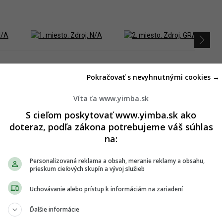
Pokračovať s nevyhnutnými cookies →
t návštevníkom poskytnúť aj možnosť oddychu a
story prispôsobené na usporadúvanie rôznych edukatívnych
Víta ťa www.yimba.sk
navrhnúť aj nový pavilón expozície, v tejto fáze však zatiaľ
 okolím.
S cieľom poskytovať www.yimba.sk ako
doteraz, podľa zákona potrebujeme váš súhlas
á 19 autorských kolektívov. Do ďalšieho kola odborná porota
na:
značený návrh od štúdia N/A. Podľa odbornej poroty bolo totiž
adania vnímané ako veľmi široké a komplexné."
Personalizovaná reklama a obsah, meranie reklamy a obsahu,
prieskum cieľových skupín a vývoj služieb
Uchovávanie alebo prístup k informáciám na zariadení
Ďalšie informácie
miesto. Zdroj: N/A