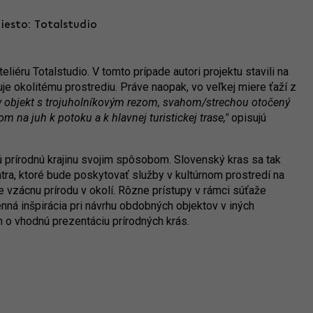
iesto: Totalstudio
iéru Totalstudio. V tomto prípade autori projektu stavili na
je okolitému prostrediu. Práve naopak, vo veľkej miere ťaží z
ny objekt s trojuholníkovým rezom, svahom/strechou otočený
m na juh k potoku a k hlavnej turistickej trase,"
opisujú
 prírodnú krajinu svojim spôsobom. Slovenský kras sa tak
ra, ktoré bude poskytovať služby v kultúrnom prostredí na
e vzácnu prírodu v okolí. Rôzne prístupy v rámci súťaže
nná inšpirácia pri návrhu obdobných objektov v iných
m o vhodnú prezentáciu prírodných krás.