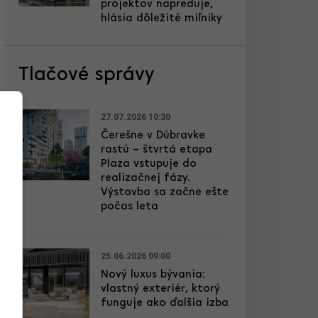
projektov napreduje,
hlásia dôležité míľniky
Tlačové správy
27.07.2026 10:30
Čerešne v Dúbravke
rastú – štvrtá etapa
Plaza vstupuje do
realizačnej fázy.
Výstavba sa začne ešte
počas leta
25.06.2026 09:00
Nový luxus bývania:
vlastný exteriér, ktorý
funguje ako ďalšia izba