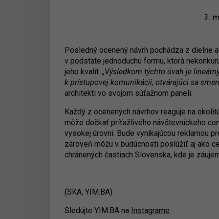
3. m
Posledný ocenený návrh pochádza z dielne atel
v podstate jednoduchú formu, ktorá nekonkuru
jeho kvalít.
„Výsledkom týchto úvah je lineár
k prístupovej komunikácii, otvárajúci sa smero
architekti vo svojom súťažnom paneli.
Každý z ocenených návrhov reaguje na okolitú
môže dočkať príťažlivého návštevníckeho cent
vysokej úrovni. Bude vynikajúcou reklamou pr
zároveň môžu v budúcnosti poslúžiť aj ako ce
chránených častiach Slovenska, kde je záuje
(SKA, YIM.BA)
Sledujte YIM.BA na
Instagrame
.