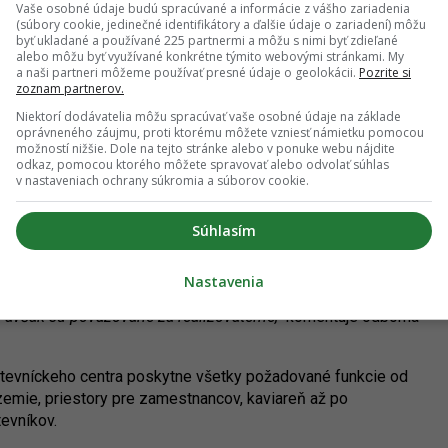
Vaše osobné údaje budú spracúvané a informácie z vášho zariadenia
(súbory cookie, jedinečné identifikátory a ďalšie údaje o zariadení) môžu
byť ukladané a používané 225 partnermi a môžu s nimi byť zdieľané
aneli uvádzajú, že východiskom pre ich projekt bol vzťah
alebo môžu byť využívané konkrétne týmito webovými stránkami. My
objavovaním a tvorením. Tento koncept sa pretavil do
a naši partneri môžeme používať presné údaje o geolokácii.
Pozrite si
kladnom tvare aj v netypickom riešení jeho vnútorných
zoznam partnerov.
Niektorí dodávatelia môžu spracúvať vaše osobné údaje na základe
oprávneného záujmu, proti ktorému môžete vzniesť námietku pomocou
pripomína jaskyňu, autori návrhu tvrdia, že ich cieľom nebola
možností nižšie. Dole na tejto stránke alebo v ponuke webu nájdite
odkaz, pomocou ktorého môžete spravovať alebo odvolať súhlas
je skôr nepresné odlievanie - kultúrna krabica, ktorej hranice
v nastaveniach ochrany súkromia a súborov cookie.
ebo naopak)."
Netradičný tvar objektu bude odliaty z
nu do matrice. V návrhu nechýba ani zelená strecha. Vďaka
Súhlasím
ného prostredia.
 určitej jemnosti / náhodnosti / prírodnosti do témy budovy
Nastavenia
čnej stránke sa predpokladá, že realizácia návrhu si bude
, avšak sú považované za realizovateľné,"
komentuje odborná
števníckeho centra poskytne všetky požadované funkcie od
zemie, priestory pre zamestnancov, kaviareň až po
tevníkov.