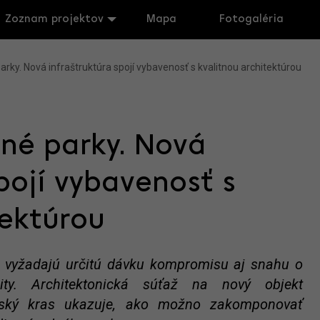
Zoznam projektov
Mapa
Fotogaléria
rky. Nová infraštruktúra spojí vybavenosť s kvalitnou architektúrou
né parky. Nová
pojí vybavenosť s
tektúrou
dy vyžadajú určitú dávku kompromisu aj snahu o
ity. Architektonická súťaž na nový objekt
nský kras ukazuje, ako možno zakomponovať