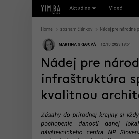
Aktuálne
Videá
Home
zoznam článkov
Nádej pre národné pa
MARTINA GREGOVÁ
12.10.2023 18:51
Nádej pre národ
infraštruktúra s
kvalitnou archi
Zásahy do prírodnej krajiny si vž
pochopenie daností danej lokal
návštevníckeho centra NP Slove