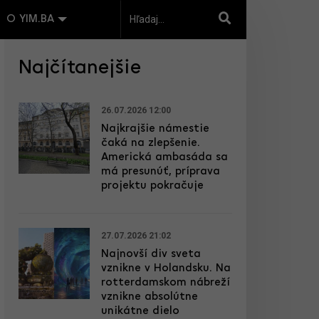
O YIM.BA
Najčítanejšie
26.07.2026 12:00
Najkrajšie námestie
čaká na zlepšenie.
Americká ambasáda sa
má presunúť, príprava
projektu pokračuje
27.07.2026 21:02
Najnovší div sveta
vznikne v Holandsku. Na
rotterdamskom nábreží
vznikne absolútne
unikátne dielo