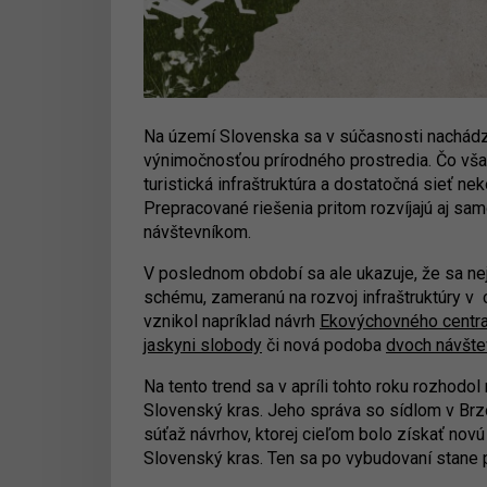
Na území Slovenska sa v súčasnosti nachádz
výnimočnosťou prírodného prostredia. Čo však
turistická infraštruktúra a dostatočná sieť n
Prepracované riešenia pritom rozvíjajú aj s
návštevníkom.
V poslednom období sa ale ukazuje, že sa ne
schému, zameranú na rozvoj infraštruktúry v 
vznikol napríklad návrh
Ekovýchovného centra
jaskyni slobody
či nová podoba
dvoch návšte
Na tento trend sa v apríli tohto roku rozhodol
Slovenský kras. Jeho správa so sídlom v Brzo
súťaž návrhov, ktorej cieľom bolo získať no
Slovenský kras. Ten sa po vybudovaní stane