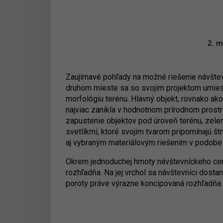
2. m
Zaujímavé pohľady na možné riešenie návštevn
druhom mieste sa so svojim projektom umiestn
morfológiu terénu. Hlavný objekt, rovnako ako 
najviac zanikla v hodnotnom prírodnom prostr
zapustenie objektov pod úroveň terénu, zele
svetlíkmi, ktoré svojim tvarom pripomínajú štr
aj vybraným materiálovým riešením v podobe 
Okrem jednoduchej hmoty návštevníckeho cent
rozhľadňa. Na jej vrchol sa návštevníci dost
poroty práve výrazne koncipovaná rozhľadňa 