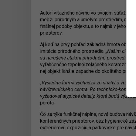
Autori víťazného návrhu vo svojom súťažnom p
medzi prírodným a umelým prostredím, medzi 
finálnej podoby objektu, a to najmä v jeho zá
priestorov.
Aj keď na prvý pohľad základná hmota objektu 
imitácia prírodného prostredia.
„Našim cieľom 
sú narušené atakmi prírodného prostredia (al
vyľahčeného tepelnoizolačného keramzit betó
nej objekt ľahšie zapadne do okolitého prírod
„Výsledná forma vychádza zo snahy o vnesenie
návštevníckeho centra. Po technicko-konštruk
vyžadovať atypické detaily, ktoré budú výzvou
porota.
Čo sa týka funkčnej náplne, nová budova náv
konferenčných priestorov, cez hygienické zá
extreriérovú expozíciu a parkovisko pre návš