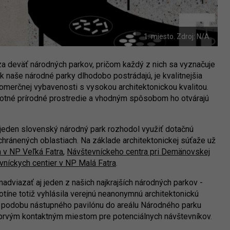
1. miesto. Zdroj: N/A
a deväť národných parkov, pričom každý z nich sa vyznačuje
 naše národné parky dlhodobo postrádajú, je kvalitnejšia
ekomerčnej vybavenosti s vysokou architektonickou kvalitou.
amotné prírodné prostredie a vhodným spôsobom ho otvárajú
jeden slovenský národný park rozhodol využiť dotačnú
chránených oblastiach. Na základe architektonickej súťaže už
 v NP Veľká Fatra
,
Návštevníckeho centra pri Demänovskej
vníckych centier v NP Malá Fatra
.
 nadviazať aj jeden z našich najkrajších národných parkov -
tíne totiž vyhlásila verejnú neanonymnú architektonickú
vú podobu nástupného pavilónu do areálu Národného parku
 prvým kontaktným miestom pre potenciálnych návštevníkov.