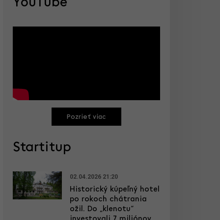
YouTube
Pozrieť viac
Startitup
02.04.2026 21:20
Historický kúpeľný hotel
po rokoch chátrania
ožil. Do „klenotu“
investovali 7 miliónov