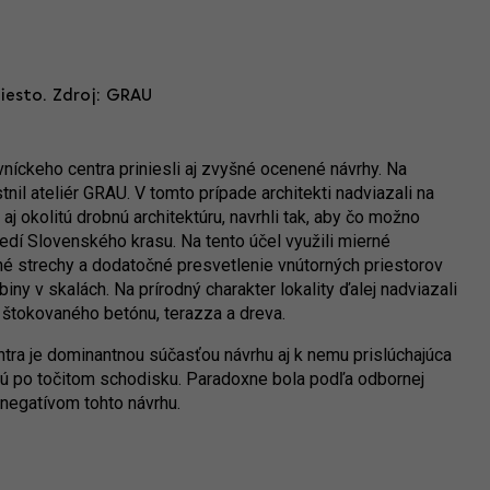
iesto. Zdroj: GRAU
íckeho centra priniesli aj zvyšné ocenené návrhy. Na
il ateliér GRAU. V tomto prípade architekti nadviazali na
aj okolitú drobnú architektúru, navrhli tak, aby čo možno
edí Slovenského krasu. Na tento účel využili mierné
né strechy a dodatočné presvetlenie vnútorných priestorov
biny v skalách. Na prírodný charakter lokality ďalej nadviazali
štokovaného betónu, terazza a dreva.
ra je dominantnou súčasťou návrhu aj k nemu prislúchajúca
anú po točitom schodisku. Paradoxne bola podľa odbornej
negatívom tohto návrhu.