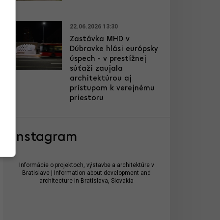
22.06.2026 13:30
Zastávka MHD v
Dúbravke hlási európsky
úspech - v prestížnej
súťaži zaujala
architektúrou aj
prístupom k verejnému
priestoru
Instagram
Informácie o projektoch, výstavbe a architektúre v
Bratislave | Information about development and
architecture in Bratislava, Slovakia