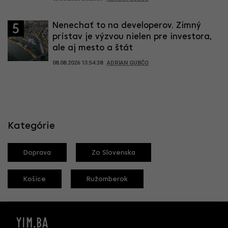
Nenechať to na developerov. Zimný
5
prístav je výzvou nielen pre investora,
ale aj mesto a štát
08.08.2026 13:54:38
ADRIAN GUBČO
Kategórie
Doprava
Zo Slovenska
Košice
Ružomberok