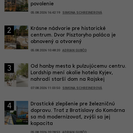
povolenie
05.08.2026 16:42:19
SIMONA SCHREINEROVÁ
Krásne nádvorie pre historické
2
centrum. Dvor Pisztoryho paláca je
obnovený a otvorený
05.08.2026 10:48:20
ADRIAN GUBČO
Od hanby mesta k pulzujúcemu centru.
3
Lordship mení okolie hotela Kyjev,
nahradí starší dom na Rajskej
07.08.2026 11:03:50
SIMONA SCHREINEROVÁ
Drastické zlepšenie pre železničnú
4
dopravu. Trať z Bratislavy do Komárna
sa má modernizovať, zvýši sa jej
kapacita
05.08.2026 20:28:53
ADRIAN GUBČO