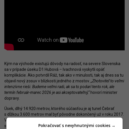
Kým na východe existujú dôvody na radosť, na severe Slovenska
sa v prípade úseku D1 Hubová – Ivachnová vyskytli opäť
komplikácie. Ako potvrdil Ráž, tak ako v minulosti, tak aj dnes sa tu
objavil nový zosuv v blízkosti jedného z mostov.
„Zhotoviteľ to veľmi
intenzívne rieši. Budeme veľmi radi, ak sa to podarí tento rok, ale
termín február-marec 2026 je asi akceptovateľný,“
hovorí minister
dopravy.
Úsek, dlhý 14.920 metrov, ktorého súčasťou je aj tunel Čebrať
s dĺžkou 3.600 metrov mal byť pôvodne dokončený už v roku 2017.
Výstavba sa začala v roku 2013. Kvôli zosuvom sa však muselo
Pokračovať s nevyhnutnými cookies →
stavebné riešenie upravovať, čo nakoniec viedlo k posunom