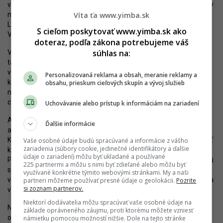
v termínoch dokončenia stavby. Podľa tohtoročných predpokladov
mal byť úsek sprevádzkovaný ešte skôr ako iný úsek D1 medzi
Víta ťa www.yimba.sk
Lietavskou Lúčkou a Dubnou Skalou, ktorého súčasťou je tunel
S cieľom poskytovať www.yimba.sk ako
Višňové.
doteraz, podľa zákona potrebujeme váš
súhlas na:
Vodiči, prechádzajúci cez Ružomberok, ako aj obyvatelia mesta si
tak musia počkať ešte o niekoľko mesiacov naviac. Nový úsek mal
vytlačiť tranzit z mesta, čím by došlo k uvoľneniu významnej
Personalizovaná reklama a obsah, meranie reklamy a
komunikácie medzi centrom Ružomberka a Váhom. Motoristi by
obsahu, prieskum cieľových skupín a vývoj služieb
navyše ušetrili pri prechádzaní okolo mesta až 16 minút oproti
ceste prvej triedy.
Uchovávanie alebo prístup k informáciám na zariadení
Aktuálne sa tak zdá, že po dvoch dobudovaných úsekoch bude
Ďalšie informácie
ako ďalší uvedený do prevádzky úsek rýchlostnej cesty R2 medzi
Kriváňom a Mýtnou. Dĺžku má 9.104 metrov a jeho súčasťou je päť
Vaše osobné údaje budú spracúvané a informácie z vášho
zariadenia (súbory cookie, jedinečné identifikátory a ďalšie
kilometrov dlhá mostná estakáda v údolí Krivánskeho potoka.
údaje o zariadení) môžu byť ukladané a používané
Podľa aktuálnych informácií sa tu dokončuje odvodnenie, inštalujú
225 partnermi a môžu s nimi byť zdieľané alebo môžu byť
sa zábradlia, protihlukové steny a zvodidlá a pracuje sa na
využívané konkrétne týmito webovými stránkami. My a naši
vodorovnom a zvislom dopravnom značení. Otvorenie sa očakáva
partneri môžeme používať presné údaje o geolokácii.
Pozrite
si zoznam partnerov.
v novembri.
Niektorí dodávatelia môžu spracúvať vaše osobné údaje na
Nasledovať by mohla križovatka diaľnic D1 a D4 pri Bratislave. Ide
základe oprávneného záujmu, proti ktorému môžete vzniesť
o kontroverzný projekt, ktorého oneskorenie viedlo k zníženiu
námietku pomocou možností nižšie. Dole na tejto stránke