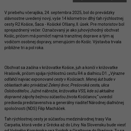
V priebehu včerajška, 24. septembra 2025, bol do prevádzky
slávnostne uvedený nový, vyše 14 kilometrov dlhý ťah rýchlostnej
cesty R2 Košice, Šaca - Košické Oľšany, II. úsek. Pre motoristov bol
sprejazdnený večer. Označovaný je ako juhovýchodný obchvat
Košíc, pričom má pomôcť najmä tranzitnej doprave a tým aj
vodičom osobnej dopravy, smerujúcim do Košíc. Výstavba trvala
približne tri a pol roka.
Obchvat sa začína v križovatke Košice, juh a končí v križovatke
Hrašovík, pričom spája rýchlostnú cestu R4 a diaľnicu D1.
„Výrazne
odľahčí najviac exponované cesty v Košiciach. Menej áut bude v
oblastiach ako privádzač Zelený dvor, Prešovská cesta, ulica
Osloboditeľov, Južné nábrežie, križovatka VSS, kde sú aktuálne
dopravné zápchy bežnou súčasťou života Košičanov,“
uviedol
predseda predstavenstva a generálny riaditeľ Národnej diaľničnej
spoločnosti (NDS) Filip Macháček.
Ťah rýchlostnej cesty je súčasťou medzinárodnej trasy Via
Carpatia, ktorá vedie z Grécka až do Litvy. Na Slovensku bude viesť
od Vyšného Komárnika cez Svidník a Giraltovce do Prešova. Tu sa