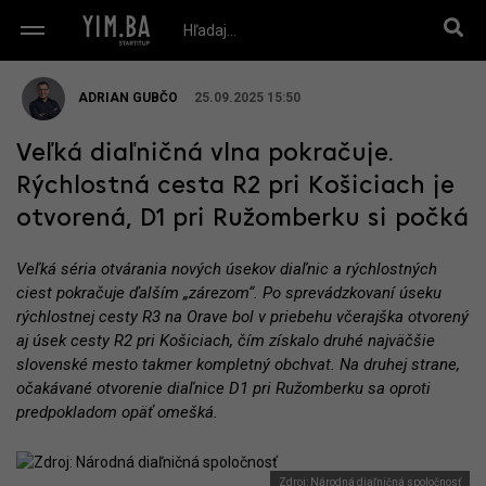
ADRIAN GUBČO
25.09.2025 15:50
Veľká diaľničná vlna pokračuje.
Rýchlostná cesta R2 pri Košiciach je
otvorená, D1 pri Ružomberku si počká
Veľká séria otvárania nových úsekov diaľnic a rýchlostných
ciest pokračuje ďalším „zárezom“. Po sprevádzkovaní úseku
rýchlostnej cesty R3 na Orave bol v priebehu včerajška otvorený
aj úsek cesty R2 pri Košiciach, čím získalo druhé najväčšie
slovenské mesto takmer kompletný obchvat. Na druhej strane,
očakávané otvorenie diaľnice D1 pri Ružomberku sa oproti
predpokladom opäť omešká.
Zdroj: Národná diaľničná spoločnosť