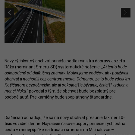
Nový rýchlostný obchvat prináša podľa ministra dopravy Jozefa
Ráža (nominant Smeru-SD) systematické riešenie.
„Aj tento bude
oslobodený od diaľničnej známky. Motivujeme vodičov, aby používali
obchvat a nechodili cez centrum mesta. Odmenou za to bude všetkým
Košičanom bezpečnejšie, ale aj pokojnejšie bývanie, čistejší vzduch a
menej hluku,“
povedal s tým, že obchvat bude bezplatný pre
osobné autá. Pre kamióny bude spoplatnený štandardne.
Diaľničiari odhadujú, že sa na nový obchvat presunie takmer 10-
tisíc vozidiel denne. Najväčšie časové úspory prinesie rýchlostná
cesta v rannej špičke na trasách smerom na Michalovce –