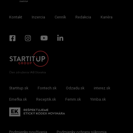
Kontakt
Inzercia
Cenník
Redakcia
Kariéra
Člen združenia IAB Slovakia
Startitup.sk
Fontech.sk
Odzadu.sk
interez.sk
Emefka.sk
Receptik.sk
Femm.sk
Yimba.sk
Podmienky používania
Podmienky ochrany súkromia