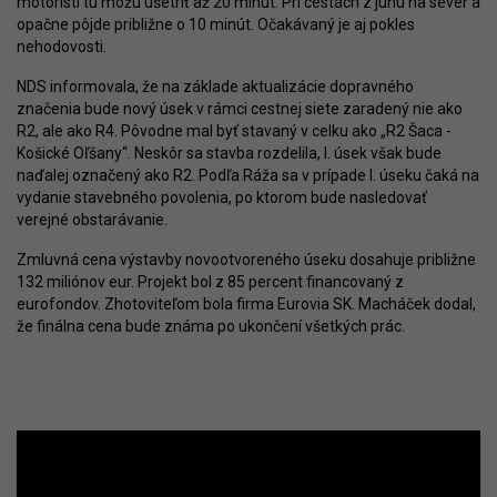
motoristi tu môžu ušetriť až 20 minút. Pri cestách z juhu na sever a
opačne pôjde približne o 10 minút. Očakávaný je aj pokles
nehodovosti.
NDS informovala, že na základe aktualizácie dopravného
značenia bude nový úsek v rámci cestnej siete zaradený nie ako
R2, ale ako R4. Pôvodne mal byť stavaný v celku ako „R2 Šaca -
Košické Oľšany“. Neskôr sa stavba rozdelila, I. úsek však bude
naďalej označený ako R2. Podľa Ráža sa v prípade I. úseku čaká na
vydanie stavebného povolenia, po ktorom bude nasledovať
verejné obstarávanie.
Zmluvná cena výstavby novootvoreného úseku dosahuje približne
132 miliónov eur. Projekt bol z 85 percent financovaný z
eurofondov. Zhotoviteľom bola firma Eurovia SK. Macháček dodal,
že finálna cena bude známa po ukončení všetkých prác.