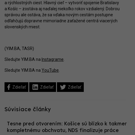
a rýchlostných ciest. Hlavný cieľ – vytvoriť spojenie Bratislavy
a Košíc – zostáva aj naďalej niekoľko rokov vzdialený. Dobrou
správou ale ostáva, že sa vďaka novým cestám postupne
odľahčujú dopravne mimoriadne zaťažené centrá viacerých
slovenských miest.
(YIM.BA, TASR)
Sledujte YIM.BA na
Instagrame
.
Sledujte YIM.BA na
YouTube
.
Zdieľať
Zdieľať
Zdieľať
Súvisiace články
Tesne pred otvorením: Košice sú blízko k takmer
kompletnému obchvatu, NDS finalizuje práce