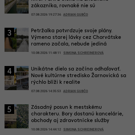
zákazníka, rovnaké nie sú
07.08.2026 19:27:36
ADRIAN GUBČO
Petržalka potvrdzuje svoje plány.
3
Výmena starej lávky cez Chorvátske
rameno začala, nebude jediná
10.08.2026 11:48:11
SIMONA SCHREINEROVÁ
Unikátne dielo sa začína odhaľovať.
4
Nové kultúrne stredisko Žarnovická sa
rýchlo blíži k realite
07.08.2026 14:35:53
ADRIAN GUBČO
Zásadný posun k mestskému
5
charakteru. Bory dostanú kancelárie,
obchody aj zdravotnícke služby
10.08.2026 14:44:12
SIMONA SCHREINEROVÁ