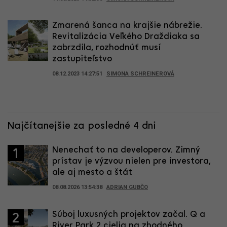
Zmarená šanca na krajšie nábrežie.
Revitalizácia Veľkého Draždiaka sa
zabrzdila, rozhodnúť musí
zastupiteľstvo
08.12.2023 14:27:51
SIMONA SCHREINEROVÁ
Najčítanejšie za posledné 4 dni
Nenechať to na developerov. Zimný
1
prístav je výzvou nielen pre investora,
ale aj mesto a štát
08.08.2026 13:54:38
ADRIAN GUBČO
Súboj luxusných projektov začal. Q a
2
River Park 2 cielia na zhodného