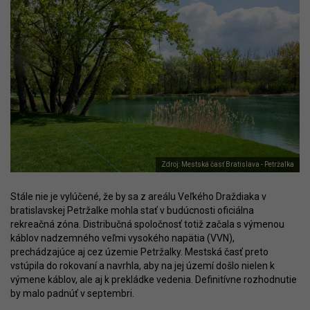
Zdroj: Mestská časť Bratislava - Petržalka
Stále nie je vylúčené, že by sa z areálu Veľkého Draždiaka v
bratislavskej Petržalke mohla stať v budúcnosti oficiálna
rekreačná zóna. Distribučná spoločnosť totiž začala s výmenou
káblov nadzemného veľmi vysokého napätia (VVN),
prechádzajúce aj cez územie Petržalky. Mestská časť preto
vstúpila do rokovaní a navrhla, aby na jej území došlo nielen k
výmene káblov, ale aj k prekládke vedenia. Definitívne rozhodnutie
by malo padnúť v septembri.