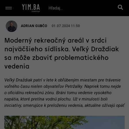
ADRIAN GUBČO
01.07.2024 11:50
Moderný rekreačný areál v srdci
najväčšieho sídliska. Veľký Draždiak
sa môže zbaviť problematického
vedenia
Veľký Draždiak patrí v lete k obľúbeným miestam pre trávenie
voľného času nielen obyvateľov Petržalky. Napriek tomu nejde
o oficiálnu rekreačnú zónu. Bráni tomu vedenie vysokého
napätia, ktoré pretína vodnú plochu. Už v minulosti boli
iniciatívy, smerujúce k preloženiu vedenia, aktuálne ožívajú opäť