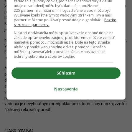
sú v susedstve vodnej plochy naplánované dva developmenty,
Tri
zariadenia (súbory cookie, jedinečné identifikátory a ďalšie
údaje o zariadení) môžu byť ukladané a používané
Vŕby
od RMC Properties a
Južná Pláž
od V.D. Lake. Oba projekty sú
225 partnermi a môžu s nimi byť zdieľané alebo môžu byť
polyfunkčného charakteru a plánujú využiť dotyk s Veľkým
využívané konkrétne týmito webovými stránkami. My a naši
Draždiakom vo forme vzniku promenády a služieb pre verejnosť.
partneri môžeme používať presné údaje o geolokácii.
Pozrite
Malo by tak dôjsť k ďalšiemu skvalitneniu prostredia a zvýšeniu
si zoznam partnerov.
jeho rekreačného potenciálu.
Niektorí dodávatelia môžu spracúvať vaše osobné údaje na
základe oprávneného záujmu, proti ktorému môžete vzniesť
Nedá sa však povedať, že by boli tieto zámery jednoznačne vítané.
námietku pomocou možností nižšie. Dole na tejto stránke
V minulosti prekládka vedenia zlyhala aj kvôli odporu verejnosti.
alebo v ponuke webu nájdite odkaz, pomocou ktorého
môžete spravovať alebo odvolať súhlas v nastaveniach
Existovali obavy, že brehy Veľkého Draždiaka budú prebudované
ochrany súkromia a súborov cookie.
a obstavané, pričom bežní ľudia by stratili prístup k vode.
Aktuálna situácia je tak výrazným posunom. Veľký Draždiak je
Súhlasím
pokladom Petržalky s rastúcou popularitou a s čoraz lepšou
dostupnosťou, k čomu dopomôže aj dokončenie rozostavanej
električkovej radiály
. V jeho susedstve by sa mal realizovať
Nastavenia
vyvážený mix investícií, ktorý prinesie zlepšenie verejného
priestoru aj zriadenie služieb v rámci nových projektov. Preložka
vedenia je nevyhnutným predpokladom k tomu, aby naozaj vznikol
špičkový rekreačný areál.
(TASR, YIM.BA)