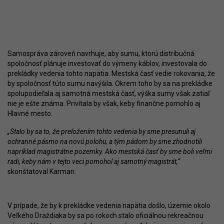
Samospráva zároveň navrhuje, aby sumu, ktorú distribučná
spoločnosť plánuje investovať do výmeny káblov, investovala do
prekládky vedenia tohto napätia. Mestská časť vedie rokovania, že
by spoločnosť túto sumu navýšila. Okrem toho by sa na prekládke
spolupodieľala aj samotná mestská časť, výška sumy však zatiaľ
nie je ešte známa. Privítala by však, keby finančne pomohlo aj
Hlavné mesto.
„Stalo by sa to, že preložením tohto vedenia by sme presunuli aj
ochranné pásmo na novú polohu, a tým pádom by sme zhodnotili
napríklad magistrátne pozemky. Ako mestská časť by sme boli veľmi
radi, keby nám v tejto veci pomohol aj samotný magistrát,“
skonštatoval Karman.
V prípade, že by k prekládke vedenia napätia došlo, územie okolo
Veľkého Draždiaka by sa po rokoch stalo oficiálnou rekreačnou