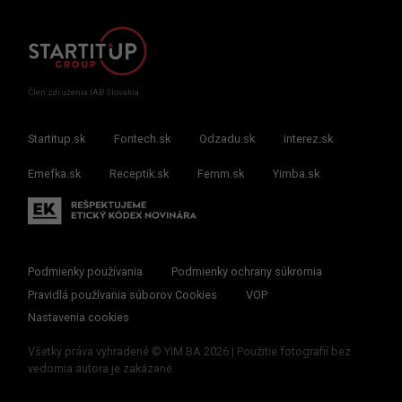
Člen združenia IAB Slovakia
Startitup.sk
Fontech.sk
Odzadu.sk
interez.sk
Emefka.sk
Receptik.sk
Femm.sk
Yimba.sk
Podmienky používania
Podmienky ochrany súkromia
Pravidlá používania súborov Cookies
VOP
Nastavenia cookies
Všetky práva vyhradené © YIM.BA 2026 | Použitie fotografií bez
vedomia autora je zakázané.