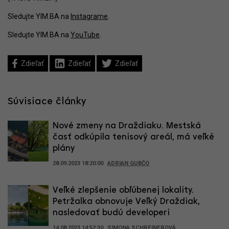
Sledujte YIM.BA na
Instagrame
.
Sledujte YIM.BA na
YouTube
.
Zdieľať
Zdieľať
Zdieľať
Súvisiace články
Nové zmeny na Draždiaku. Mestská
časť odkúpila tenisový areál, má veľké
plány
28.09.2023 18:20:00
ADRIAN GUBČO
Veľké zlepšenie obľúbenej lokality.
Petržalka obnovuje Veľký Draždiak,
nasledovať budú developeri
14.08.2023 14:52:30
SIMONA SCHREINEROVÁ