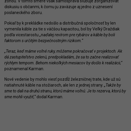
zónou. V tomto smere však samospráva sľubuje zorganizovať
diskusiu s občanmi, k čomu ju zaväzuje aj jedno z uznesení
poslaneckého zboru.
Pokiaľ by k prekládke nedošlo a distribučná spoločnosť by len
vymenila káble za tie s väčšou kapacitou, bol by Veľký Draždiak
podľa vicestarostu
„naďalej revírom pre rybárov a káble by boli
faktorom s určitým bezpečnostným rizikom.“
„Teraz, keď máme voľné ruky, môžeme pokračovať v projektoch. Ak
dá zastupiteľstvo zelenú, predpokladám, že sa to začne realizovať
rýchlym tempom. Behom niekoľkých mesiacov by došlo k realizácii,“
poznamenal Karman.
Nové vedenie by mohlo viesť pozdĺž železničnej trate, kde už sú
natiahnuté káble na stožiaroch, ale len z jednej strany.
„Takže by
sme to dali na druhú stranu, ktorú máme voľnú. Je to rezerva, ktorú by
sme mohli využiť,“
dodal Karman.