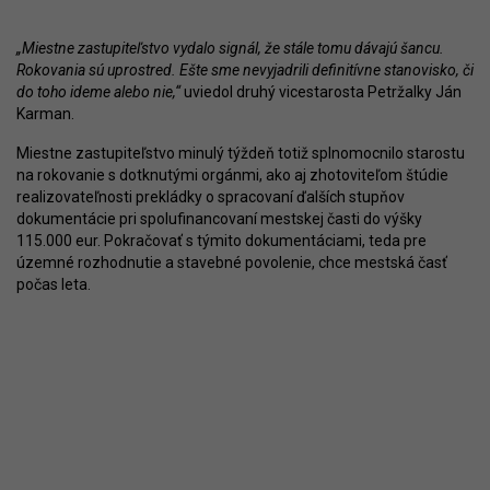
„Miestne zastupiteľstvo vydalo signál, že stále tomu dávajú šancu.
Rokovania sú uprostred. Ešte sme nevyjadrili definitívne stanovisko, či
do toho ideme alebo nie,“
uviedol druhý vicestarosta Petržalky Ján
Karman.
Miestne zastupiteľstvo minulý týždeň totiž splnomocnilo starostu
na rokovanie s dotknutými orgánmi, ako aj zhotoviteľom štúdie
realizovateľnosti prekládky o spracovaní ďalších stupňov
dokumentácie pri spolufinancovaní mestskej časti do výšky
115.000 eur. Pokračovať s týmito dokumentáciami, teda pre
územné rozhodnutie a stavebné povolenie, chce mestská časť
počas leta.