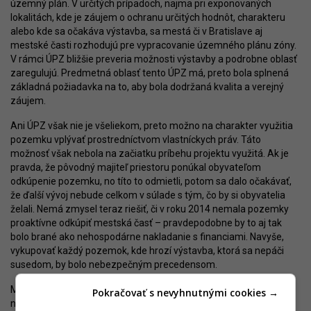
územný plán. V určitých prípadoch, najmä pri exponovaných
lokalitách, kde je záujem o ochranu určitých hodnôt, charakteru
alebo kde sa očakáva výstavba, sa mestá či v Bratislave aj
mestské časti rozhodujú pre vypracovanie územného plánu zóny.
V rámci ÚPZ bližšie preveria možnosti výstavby a podrobne oblasť
zaregulujú. Predmetná oblasť tento ÚPZ má, preto bola splnená
základná požiadavka na to, aby bola dodržaná kvalita a verejný
záujem.
Ani ÚPZ však nie je všeliekom, preto možno na charakter využitia
pozemku vplývať prostredníctvom vlastníckych práv. Táto
možnosť však nebola na začiatku príbehu projektu využitá. Ak je
pravda, že pôvodný majiteľ priestoru ponúkal obyvateľom
odkúpenie pozemku, no títo to odmietli, potom sa dalo očakávať,
že ďalší vývoj nebude celkom v súlade s tým, čo by si obyvatelia
želali. Nemá zmysel teraz riešiť, či v roku 2014 nemala pozemky
proaktívne odkúpiť mestská časť – pravdepodobne by to aj tak
bolo brané ako nehospodárne nakladanie s financiami. Navyše,
vykupovať každý pozemok, kde hrozí výstavba, ktorá sa nepáči
susedom, by bolo nebezpečným precedensom.
Možno tak obviniť obyvateľov, že teraz žnú dôsledky svojho
Pokračovať s nevyhnutnými cookies →
nezáujmu? Faktom je, že o výrube sa vedelo dlho a konania sa