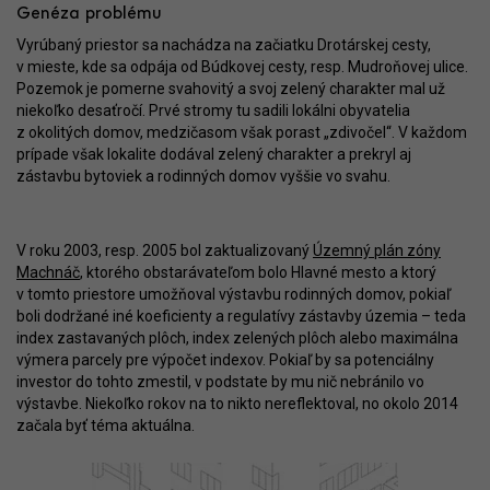
Genéza problému
Vyrúbaný priestor sa nachádza na začiatku Drotárskej cesty,
v mieste, kde sa odpája od Búdkovej cesty, resp. Mudroňovej ulice.
Pozemok je pomerne svahovitý a svoj zelený charakter mal už
niekoľko desaťročí. Prvé stromy tu sadili lokálni obyvatelia
z okolitých domov, medzičasom však porast „zdivočel“. V každom
prípade však lokalite dodával zelený charakter a prekryl aj
zástavbu bytoviek a rodinných domov vyššie vo svahu.
V roku 2003, resp. 2005 bol zaktualizovaný
Územný plán zóny
Machnáč
, ktorého obstarávateľom bolo Hlavné mesto a ktorý
v tomto priestore umožňoval výstavbu rodinných domov, pokiaľ
boli dodržané iné koeficienty a regulatívy zástavby územia – teda
index zastavaných plôch, index zelených plôch alebo maximálna
výmera parcely pre výpočet indexov. Pokiaľ by sa potenciálny
investor do tohto zmestil, v podstate by mu nič nebránilo vo
výstavbe. Niekoľko rokov na to nikto nereflektoval, no okolo 2014
začala byť téma aktuálna.