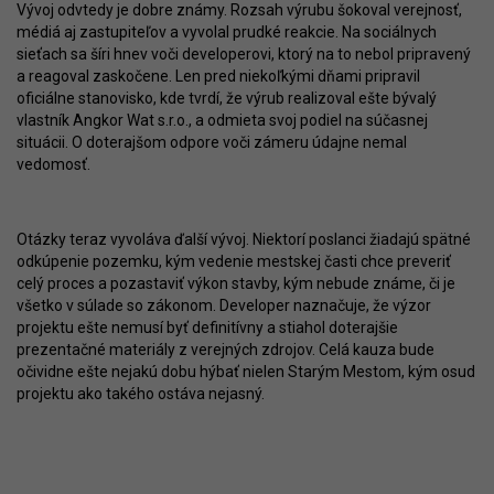
Vývoj odvtedy je dobre známy. Rozsah výrubu šokoval verejnosť,
médiá aj zastupiteľov a vyvolal prudké reakcie. Na sociálnych
sieťach sa šíri hnev voči developerovi, ktorý na to nebol pripravený
a reagoval zaskočene. Len pred niekoľkými dňami pripravil
oficiálne stanovisko, kde tvrdí, že výrub realizoval ešte bývalý
vlastník Angkor Wat s.r.o., a odmieta svoj podiel na súčasnej
situácii. O doterajšom odpore voči zámeru údajne nemal
vedomosť.
Otázky teraz vyvoláva ďalší vývoj. Niektorí poslanci žiadajú spätné
odkúpenie pozemku, kým vedenie mestskej časti chce preveriť
celý proces a pozastaviť výkon stavby, kým nebude známe, či je
všetko v súlade so zákonom. Developer naznačuje, že výzor
projektu ešte nemusí byť definitívny a stiahol doterajšie
prezentačné materiály z verejných zdrojov. Celá kauza bude
očividne ešte nejakú dobu hýbať nielen Starým Mestom, kým osud
projektu ako takého ostáva nejasný.