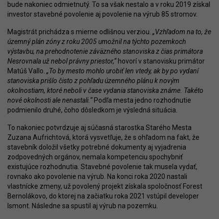
bude nakoniec odmietnutý. To sa však nestalo a v roku 2019 získal
investor stavebné povolenie aj povolenie na výrub 85 stromov.
Magistrát prichádza s mierne odlišnou verziou.
„Vzhľadom na to, že
územný plán zóny z roku 2005 umožnil na týchto pozemkoch
výstavbu, na prehodnotenie záväzného stanoviska z čias primátora
Nesrovnala už nebol právny priestor,“
hovorí v stanovisku primátor
Matúš Vallo.
„To by mesto mohlo urobiť len vtedy, ak by po vydaní
stanoviska prišlo čisto z pohľadu územného plánu k novým
okolnostiam, ktoré neboli v čase vydania stanoviska známe. Takéto
nové okolnosti ale nenastali.“
Podľa mesta jedno rozhodnutie
podmienilo druhé, čoho dôsledkom je výsledná situácia.
To nakoniec potvrdzuje aj súčasná starostka Starého Mesta
Zuzana Aufrichtová, ktorá vysvetľuje, že s ohľadom na fakt, že
stavebník doložil všetky potrebné dokumenty aj vyjadrenia
zodpovedných orgánov, nemala kompetenciu spochybniť
existujúce rozhodnutia. Stavebné povolenie tak musela vydať,
rovnako ako povolenie na výrub. Na konci roka 2020 nastali
vlastnícke zmeny, už povolený projekt získala spoločnosť Forest
Bernolákovo, do ktorej na začiatku roka 2021 vstúpil developer
Ismont. Následne sa spustil aj výrub na pozemku.