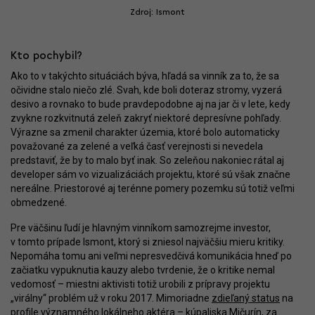
Zdroj: Ismont
Kto pochybil?
Ako to v takýchto situáciách býva, hľadá sa vinník za to, že sa
očividne stalo niečo zlé. Svah, kde boli doteraz stromy, vyzerá
desivo a rovnako to bude pravdepodobne aj na jar či v lete, kedy
zvykne rozkvitnutá zeleň zakryť niektoré depresívne pohľady.
Výrazne sa zmenil charakter územia, ktoré bolo automaticky
považované za zelené a veľká časť verejnosti si nevedela
predstaviť, že by to malo byť inak. So zeleňou nakoniec rátal aj
developer sám vo vizualizáciách projektu, ktoré sú však značne
nereálne. Priestorové aj terénne pomery pozemku sú totiž veľmi
obmedzené.
Pre väčšinu ľudí je hlavným vinníkom samozrejme investor,
v tomto prípade Ismont, ktorý si zniesol najväčšiu mieru kritiky.
Nepomáha tomu ani veľmi nepresvedčivá komunikácia hneď po
začiatku vypuknutia kauzy alebo tvrdenie, že o kritike nemal
vedomosť – miestni aktivisti totiž urobili z prípravy projektu
„virálny“ problém už v roku 2017. Mimoriadne
zdieľaný status
na
profile významného lokálneho aktéra – kúpaliska Mičurín, za