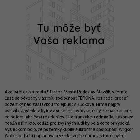
Ako tvrdí ex-starosta Starého Mesta Radoslav Števčík, v tomto
čase sa pôvodný vlastník, spoločnosť FERONA, rozhodol predať
pozemky nad zastávkou trolejbusov Búdkova. Firma najprv
oslovila vlastníkov bytov v susednej bytovke, či by nemali záujem,
no potom, ako časť rezidentov túto transakciu odmietla, nakoniec
nesúhlasil nikto, keďže pre zvyšných ľudí by bola cena privysoká.
Výsledkom bolo, že pozemky kúpila súkromná spoločnosť Angkor
Wat s.r.o. Tá tu naplánovala vznik dvojice domov s tromi bytmi