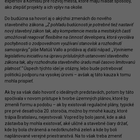
expertov a Komisiu pre rozvoj mesta, ktoré majú hľadať spôsoby,
ako zlepšiť projekty a ich vplyv na okolie.
Do budúcna sa hovorí aj o akýchsi zmenách do nového
stavebného zákona.
„Z pohľadu budúcnosti je potrebné tiež nastaviť
nový stavebný zákon tak, aby kompetencie mesta a mestských častí
umožňovali reagovať flexibilne na činnosť developera, ktorá vyvoláva
pochybnosti o zodpovednom využívaní stanovísk a rozhodnutí
samosprávy,“
píše Matúš Vallo a pridáva aj ďalší nápad:
„Vyvinieme
legislatívnu iniciatívu na úpravu príslušných ustanovení stavebného
zákona tak, aby rozhodnutia stavebného úradu mali časovo limitovanú
platnosť.“
Úspech týchto ideí je otázny, lebo bude potrebovať
politickú podporu na vysokej úrovni – avšak aj táto kauza k tomu
mohla prispieť.
Ak by sa však dalo hovoriť o ideálnych predstavách, potom by táto
spočívala v novom prístupe k tvorbe územných plánov, ktoré by
zmenili formu a podobu – ak by existovali regulačné plány, typické
pre prvé desaťročia 20. storočia, možno by mnohé kauzy, ktoré
trápia Bratislavu, nejestvovali. Vopred by bolo jasné, kde a aká
zástavba by mohla existovať, aké uličné a stavebné čiary držať,
kde by bola chránená a nedotknuteľná zeleň a kde by boli
naplánované verejné priestranstvá. Na to však treba zmeniť