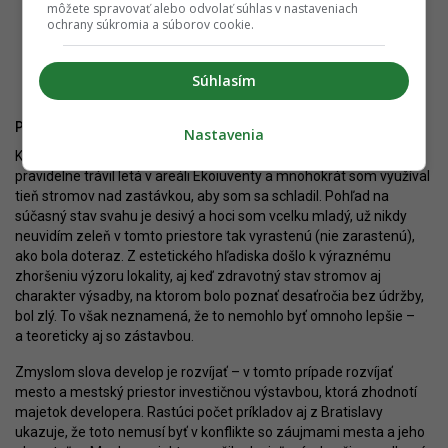
môžete spravovať alebo odvolať súhlas v nastaveniach
ochrany súkromia a súborov cookie.
Priestor v čase, keď ešte ostávali posledné stromy
Súhlasím
Prečo prehrali (skoro) všetci
Nastavenia
K danému priestoru som mal osobný vzťah. Ako tínedžer som
pravidelne trávil letá v areáli Ekoiuventy a mnohokrát som využíval
tieň stromov nad zastávkou, aby som sa schladil. Pohľad na
súčasný stav svahu je desivý a hoci som vcelku mladý, už nikdy
neuvidím zeleň v tomto priestore tak vyrastenú (nie zarastenú),
ako bola doteraz. Z estetického hľadiska došlo k výraznému
zhoršeniu výzoru lokality, aj keď zdravotný stav stromov aj
charakter výsadby, na ktorom bolo poznať desaťročia bez údržby,
bol zlý. To však neznamená, že to nemohlo byť omnoho lepšie –
a teoreticky aj so zástavbou.
Zmyslom slova develop je rozvíjať – v tomto prípade rozvíjať
mesto a mestský priestor investičnou výstavbou, ktorá zhodnotí
majetok developera. Rastúci počet príkladov aj z Bratislavy
ukazuje, že toto nemusí byť v konflikte so záujmami mesta a jeho