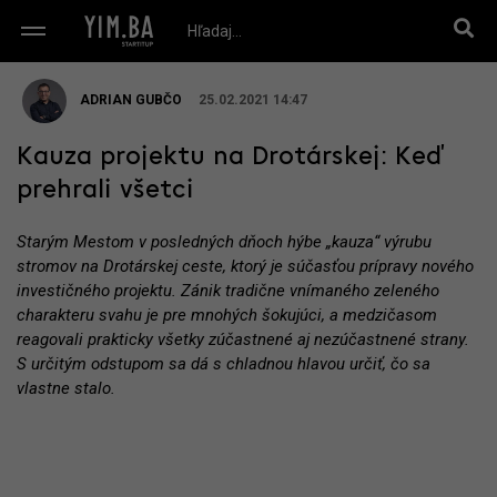
ADRIAN GUBČO
25.02.2021 14:47
Kauza projektu na Drotárskej: Keď
prehrali všetci
Starým Mestom v posledných dňoch hýbe „kauza“ výrubu
stromov na Drotárskej ceste, ktorý je súčasťou prípravy nového
investičného projektu. Zánik tradične vnímaného zeleného
charakteru svahu je pre mnohých šokujúci, a medzičasom
reagovali prakticky všetky zúčastnené aj nezúčastnené strany.
S určitým odstupom sa dá s chladnou hlavou určiť, čo sa
vlastne stalo.