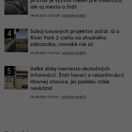
prístav je výzvou nielen pre investora,
ale aj mesto a štát
08.08.2026 13:54:38
ADRIAN GUBČO
Súboj luxusných projektov začal. Q a
4
River Park 2 cielia na zhodného
zákazníka, rovnaké nie sú
07.08.2026 19:27:36
ADRIAN GUBČO
Veľké sľuby namiesto skutočných
5
informácií. Štát hovorí o rekonštrukcii
Hlavnej stanice, jej podobu stále
neukázal
06.08.2026 19:03:51
ADRIAN GUBČO