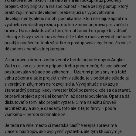
skratkovité. Je faktom, že táto firma len odkúpila už povolený
projekt, ktorý pripravila iná spoločnosť – teda bežný postup, ktorý
praktizujú mnohí developeri, preberajúci už vypovoľované
developmenty, alebo mnohí podnikatelia, ktorí nemajú kapitál na
výstavbu vo vlastnej réžii, a preto len zámer pripravia pre väčších
hráčov. Dá sa diskutovať o tom, či mal Ismont do projektu vstúpiť,
lebo aj zdravý rozum naznačoval, že takýto masívny výrub nebude
prijatý s nadšením. Inak však firma postupovala legitímne, čo nie je
dôvodom k nenávistnej kampani.
Za prípravu zámeru zodpovedal v tomto prípade najmä Angkor
Wat s.r.o., no aj v tomto prípade treba pripomenúť, že spoločnosť
postupovala v súlade so zákonom – Územný plán zóny má totiž
váhu zákona a ak je projekt s ním v súlade, je v podstate súlade aj
s verejným záujmom na rozvoji sídla. Vývoj situácie ukazuje
štandardný postup, kedy investor kúpil pozemok, kde sa dá stavať,
pripravil projekt a prešiel konaním, až dostal povolenie. Opäť sa dá
diskutovať o tom, ako projekt vyzerá, či má náležitú úroveň
architektúry a ako je osadený, toto ale z tejto firmy – podľa
všetkého – nerobí kriminálnikov.
Je teda na vine mesto či mestská časť? Verejná správa má
viacero nástrojov, ako ovplyvniť výstavbu, ale tým kľúčovým je