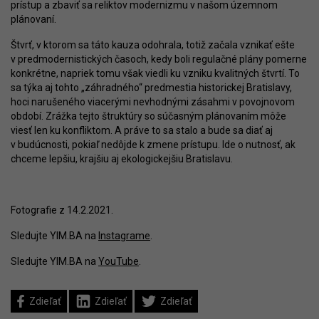
prístup a zbaviť sa reliktov modernizmu v našom územnom
plánovaní.
Štvrť, v ktorom sa táto kauza odohrala, totiž začala vznikať ešte
v predmodernistických časoch, kedy boli regulačné plány pomerne
konkrétne, napriek tomu však viedli ku vzniku kvalitných štvrtí. To
sa týka aj tohto „záhradného“ predmestia historickej Bratislavy,
hoci narušeného viacerými nevhodnými zásahmi v povojnovom
období. Zrážka tejto štruktúry so súčasným plánovaním môže
viesť len ku konfliktom. A práve to sa stalo a bude sa diať aj
v budúcnosti, pokiaľ nedôjde k zmene prístupu. Ide o nutnosť, ak
chceme lepšiu, krajšiu aj ekologickejšiu Bratislavu.
Fotografie z 14.2.2021.
Sledujte YIM.BA na
Instagrame
.
Sledujte YIM.BA na
YouTube
.
Zdieľať
Zdieľať
Zdieľať