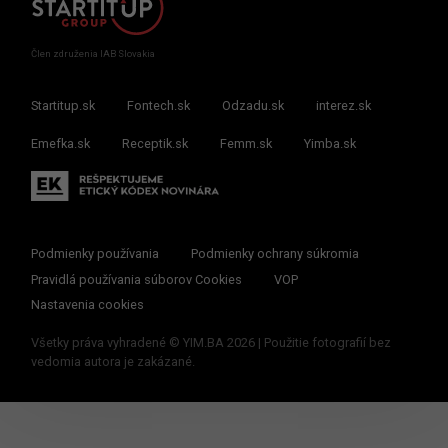
Člen združenia IAB Slovakia
Startitup.sk
Fontech.sk
Odzadu.sk
interez.sk
Emefka.sk
Receptik.sk
Femm.sk
Yimba.sk
Podmienky používania
Podmienky ochrany súkromia
Pravidlá používania súborov Cookies
VOP
Nastavenia cookies
Všetky práva vyhradené © YIM.BA 2026 | Použitie fotografií bez
vedomia autora je zakázané.