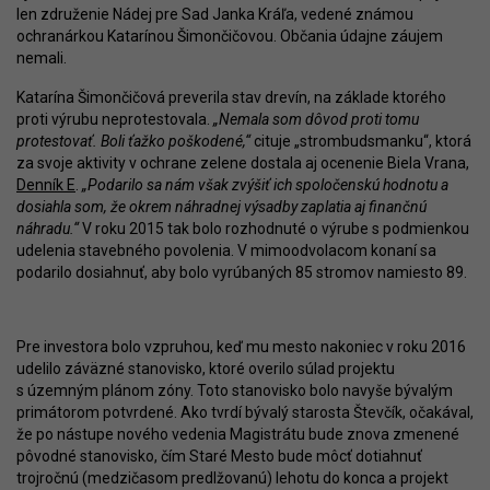
len združenie Nádej pre Sad Janka Kráľa, vedené známou
ochranárkou Katarínou Šimončičovou. Občania údajne záujem
nemali.
Katarína Šimončičová preverila stav drevín, na základe ktorého
proti výrubu neprotestovala.
„Nemala som dôvod proti tomu
protestovať. Boli ťažko poškodené,“
cituje „strombudsmanku“, ktorá
za svoje aktivity v ochrane zelene dostala aj ocenenie Biela Vrana,
Denník E
.
„Podarilo sa nám však zvýšiť ich spoločenskú hodnotu a
dosiahla som, že okrem náhradnej výsadby zaplatia aj finančnú
náhradu.“
V roku 2015 tak bolo rozhodnuté o výrube s podmienkou
udelenia stavebného povolenia. V mimoodvolacom konaní sa
podarilo dosiahnuť, aby bolo vyrúbaných 85 stromov namiesto 89.
Pre investora bolo vzpruhou, keď mu mesto nakoniec v roku 2016
udelilo záväzné stanovisko, ktoré overilo súlad projektu
s územným plánom zóny. Toto stanovisko bolo navyše bývalým
primátorom potvrdené. Ako tvrdí bývalý starosta Števčík, očakával,
že po nástupe nového vedenia Magistrátu bude znova zmenené
pôvodné stanovisko, čím Staré Mesto bude môcť dotiahnuť
trojročnú (medzičasom predlžovanú) lehotu do konca a projekt