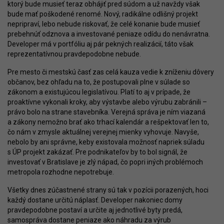
ktorý bude musieť teraz obhájiť pred súdom a už navždy však
bude mať poškodené renomé. Nový, radikálne odlišný projekt
nepripraví, lebo nebude riskovať, že celé konanie bude musieť
prebehnúť odznova a investované peniaze odídu do nenávratna.
Developer má v portfóliu aj pár pekných realizácií, táto však
reprezentatívnou pravdepodobne nebude.
Pre mesto či mestskú časť zas celá kauza vedie k zníženiu dôvery
občanov, bez ohľadu na to, že postupovali plne v súlade so
zákonom a existujúcou legislatívou. Platí to aj v prípade, že
proaktívne vykonali kroky, aby výstavbe alebo výrubu zabránili –
právo bolo na strane stavebníka. Verejná správa je ním viazaná
a zákony nemožno brať ako trhací kalendár a rešpektovať len to,
čo nám v zmysle aktuálnej verejnej mienky vyhovuje. Navyše,
nebolo by ani správne, keby existovala možnosť napriek súladu
s ÚP projekt zakázať. Pre podnikateľov by to bol signál, že
investovať v Bratislave je zlý nápad, čo popri iných problémoch
metropola rozhodne nepotrebuje.
Všetky dnes zúčastnené strany sú tak v pozícii porazených, hoci
každý dostane určitú náplasť. Developer nakoniec domy
pravdepodobne postaví a určite aj jednotlivé byty predá,
samospráva dostane peniaze ako náhradu za výrub