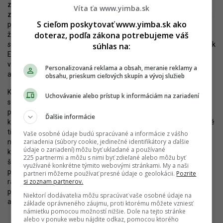
zúčastnila aj známa ochranárka, ktorú nemôže nikto obviniť
Víta ťa www.yimba.sk
z toho, že by nadŕžala developerom. Keď sa Katarína Šimončičová
S cieľom poskytovať www.yimba.sk ako
pýtala rezidentov, či im nevadí vidina výstavby, údajne jej potvrdili,
doteraz, podľa zákona potrebujeme váš
že im to neprekáža.
„Tvrdili, že nie. Možno som mala smolu, že som
sa opýtala práve takých, ktorým to bolo jedno,“
vyjadrila sa pre Denník
súhlas na:
E. Na druhej strane, žiadať od niektorých ľudí, medzi ktorými sú
v mnohých prípadoch aj seniori v ťažkých sociálnych pomeroch,
Personalizovaná reklama a obsah, meranie reklamy a
aby kupovali pozemky alebo vstupovali do konaní, je naivné.
obsahu, prieskum cieľových skupín a vývoj služieb
Keď to teda zhrniem, zdá sa, že sa na vzniku tragicky pôsobiacej
Uchovávanie alebo prístup k informáciám na zariadení
situácie spojilo viacero faktorov: charakter nášho územného
plánovania a povoľovania výstavby v zmysle Stavebného zákona,
Ďalšie informácie
ktorý umožnil tento projekt, je prvým z nich. Nereálne nároky, ktoré
tieto procesy kladú na lokálnych rezidentov, sú druhým. Pomerne
Vaše osobné údaje budú spracúvané a informácie z vášho
zariadenia (súbory cookie, jedinečné identifikátory a ďalšie
nízka úroveň projektu je tretím a špecifický charakter pozemku,
údaje o zariadení) môžu byť ukladané a používané
ktorý by bol možno inak prehliadnuteľný, štvrtým. A nakoniec,
225 partnermi a môžu s nimi byť zdieľané alebo môžu byť
špeciálnym faktorom je súčasný charakter verejnej debaty, ktorá
využívané konkrétne týmito webovými stránkami. My a naši
prebieha na sociálnych sieťach a žiada si radikálne reakcie – čím
partneri môžeme používať presné údaje o geolokácii.
Pozrite
si zoznam partnerov.
radikálnejšie, tým lepšie – a vedie k rozličným kampaniam,
politickým vyhláseniam a happeningom aktivistov a influencerov,
Niektorí dodávatelia môžu spracúvať vaše osobné údaje na
ale určite nie k riešeniam.
základe oprávneného záujmu, proti ktorému môžete vzniesť
námietku pomocou možností nižšie. Dole na tejto stránke
alebo v ponuke webu nájdite odkaz, pomocou ktorého