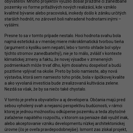
obyvateľov. Mnoho projektov využilo dosiaľ prázdne či zanedbané
pozemky vo forme príťažlivých nových realizácií, kde vzniklo
kvalitné bývanie alebo pracoviská, inokedy došlo k zániku určitých
starších hodnôt, no zároveň boli nahradené hodnotami inými –
vyššími.
Presne to sa v tomto prípade nestalo. Hoci hodnota svahu bola
najmä estetická a v menšej miere mikroklimatická tvorbou tieňa
(argument o kyslíku sem nepatrí, lebo v tomto ohľade bol vplyv
týchto stromov zanedbateľný), nie je to málo, zvlášť v kontexte
klimatickej zmeny a faktu, že novej výsadbe v zmenených
podmienkach môže trvať dlho, kým dosiahnu dospelosť a budú
pozitívne vplývať na okolie. Preto by bolo namieste, aby nová
výstavba, ktorá sem namiesto toho príde, bola v špičkovej kvalite
a ako vyvolaná investícia bude zrealizovaná kultivácia zelene.
Nezdá sa však, že by sa niečo také chystalo.
V tomto je prehra obyvateľov a aj developera. Občania majú pred
sebou vyholený svah a nejasnú perspektívu budúcnosti, v rámci
ktorej je jednou možnosťou odkúpenie pozemku a teda zbytočné
zaťaženie napätého rozpočtu, v ktorom sa peniaze dali využiť inak,
alebo akceptovanie vzniku developmentu nízkej architektonickej
úrovne (čo je oveľa pravdepodobnejšie). Ismont zas získal projekt,