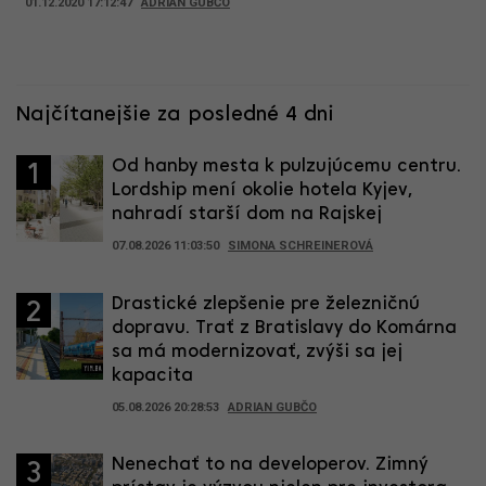
01.12.2020 17:12:47
ADRIAN GUBČO
Najčítanejšie za posledné 4 dni
Od hanby mesta k pulzujúcemu centru.
1
Lordship mení okolie hotela Kyjev,
nahradí starší dom na Rajskej
07.08.2026 11:03:50
SIMONA SCHREINEROVÁ
Drastické zlepšenie pre železničnú
2
dopravu. Trať z Bratislavy do Komárna
sa má modernizovať, zvýši sa jej
kapacita
05.08.2026 20:28:53
ADRIAN GUBČO
Nenechať to na developerov. Zimný
3