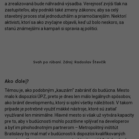
a zrealizovaná bude náhradná výsadba. Verejnosť zvýši tlak na
zastupiteľov, aby podnikli také zmeny zákonov, aby sa celý
stavebný proces stal jednoduchším a priamočiarejším. Niektorí
aktivisti, ktorí sa ako zvyčajne objavili, keď už bolo neskoro, sa
stanú známejšími a kampaň si spravia aj politici.
Svah po rúbaní. Zdroj: Radoslav Števčík
Ako ďalej?
Témou je, ako podobným „kauzám“ zabrániť do budúcna. Mesto
malo k dispozícii ÚPZ, preto je dnes len málo legálnych spôsobov,
ako brániť developmentu, ktorý si splní všetky náležitosti. V takom
prípade je potrebné využiť mäkké nástroje, ktoré sú zatiaľ
využívané len minimálne. Hlavné mesto si však už vytvára kapacity
pre to, aby v budúcnosti mohlo pozitívne vplývať na developerov
a byť im plnohodnotným partnerom – Metropolitný inštitút
Bratislavy by mal mať v budúcnosti k dispozícii kvalifikovaných