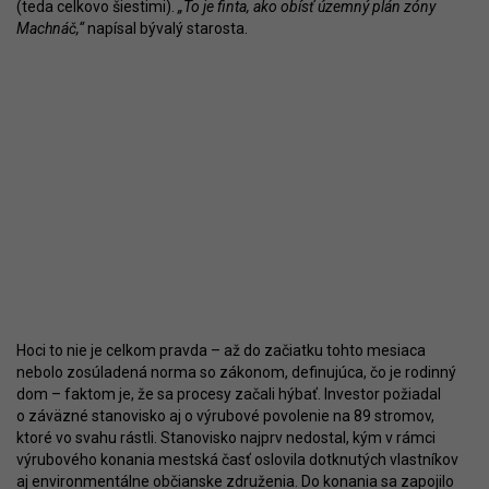
(teda celkovo šiestimi).
„To je finta, ako obísť územný plán zóny
Machnáč,“
napísal bývalý starosta.
Hoci to nie je celkom pravda – až do začiatku tohto mesiaca
nebolo zosúladená norma so zákonom, definujúca, čo je rodinný
dom – faktom je, že sa procesy začali hýbať. Investor požiadal
o záväzné stanovisko aj o výrubové povolenie na 89 stromov,
ktoré vo svahu rástli. Stanovisko najprv nedostal, kým v rámci
výrubového konania mestská časť oslovila dotknutých vlastníkov
aj environmentálne občianske združenia. Do konania sa zapojilo