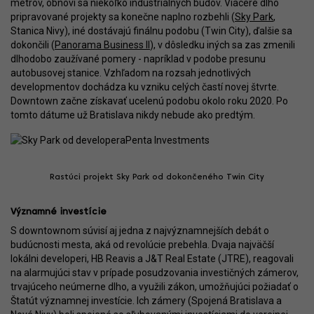
metrov, obnoví sa niekoľko industriálnych budov. Viaceré dlho
pripravované projekty sa konečne naplno rozbehli (
Sky Park
,
Stanica Nivy), iné dostávajú finálnu podobu (Twin City), ďalšie sa
dokončili (
Panorama Business II
), v dôsledku iných sa zas zmenili
dlhodobo zaužívané pomery - napríklad v podobe presunu
autobusovej stanice. Vzhľadom na rozsah jednotlivých
developmentov dochádza ku vzniku celých častí novej štvrte.
Downtown začne získavať ucelenú podobu okolo roku 2020. Po
tomto dátume už Bratislava nikdy nebude ako predtým.
Rastúci projekt Sky Park od dokončeného Twin City
Významné investície
S downtownom súvisí aj jedna z najvýznamnejších debát o
budúcnosti mesta, aká od revolúcie prebehla. Dvaja najväčší
lokálni developeri, HB Reavis a J&T Real Estate (JTRE), reagovali
na alarmujúci stav v prípade posudzovania investičných zámerov,
trvajúceho neúmerne dlho, a využili zákon, umožňujúci požiadať o
Štatút významnej investície. Ich zámery (Spojená Bratislava a