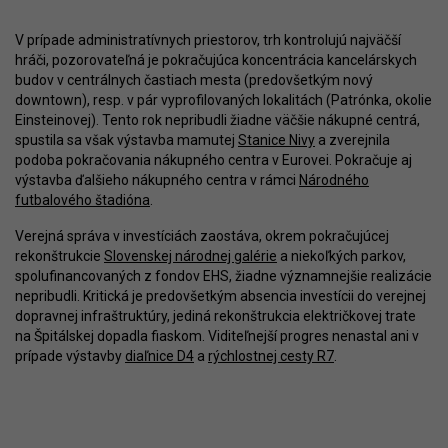
V prípade administratívnych priestorov, trh kontrolujú najväčší
hráči, pozorovateľná je pokračujúca koncentrácia kancelárskych
budov v centrálnych častiach mesta (predovšetkým nový
downtown), resp. v pár vyprofilovaných lokalitách (Patrónka, okolie
Einsteinovej). Tento rok nepribudli žiadne väčšie nákupné centrá,
spustila sa však výstavba mamutej
Stanice Nivy
a zverejnila
podoba pokračovania nákupného centra v Eurovei. Pokračuje aj
výstavba ďalšieho nákupného centra v rámci
Národného
futbalového štadióna
.
Verejná správa v investíciách zaostáva, okrem pokračujúcej
rekonštrukcie
Slovenskej národnej galérie
a niekoľkých parkov,
spolufinancovaných z fondov EHS, žiadne významnejšie realizácie
nepribudli. Kritická je predovšetkým absencia investícii do verejnej
dopravnej infraštruktúry, jediná rekonštrukcia električkovej trate
na Špitálskej dopadla fiaskom. Viditeľnejší progres nenastal ani v
prípade výstavby
diaľnice D4
a
rýchlostnej cesty R7
.