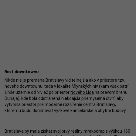
Rast downtownu
Nikde nie je premena Bratislavy viditeľnejšia ako v priestore tzv.
nového downtownu, teda v lokalite Mlynských nív (kam však patrí
širšie územie od Nív až po priestor
Nového Lida
na pravom brehu
Dunaja), kde bola odstránená niekdajšia priemyselná štvrť, aby
vytvorila priestor pre moderné rozšírenie centra Bratislavy,
ktorému budú dominovať výškové kancelárske a obytné budovy.
Bratislava by mala získať svoj prvý reálny mrakodrap s výškou 160