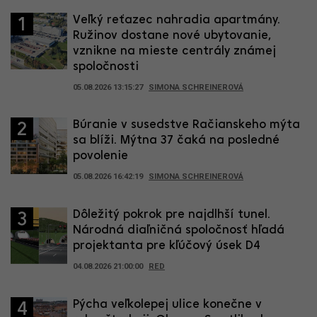
Veľký reťazec nahradia apartmány.
1
Ružinov dostane nové ubytovanie,
vznikne na mieste centrály známej
spoločnosti
05.08.2026 13:15:27
SIMONA SCHREINEROVÁ
Búranie v susedstve Račianskeho mýta
2
sa blíži. Mýtna 37 čaká na posledné
povolenie
05.08.2026 16:42:19
SIMONA SCHREINEROVÁ
Dôležitý pokrok pre najdlhší tunel.
3
Národná diaľničná spoločnosť hľadá
projektanta pre kľúčový úsek D4
04.08.2026 21:00:00
RED
Pýcha veľkolepej ulice konečne v
4