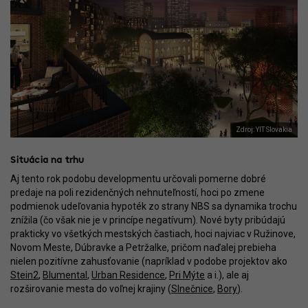
Zdroj: YIT Slovakia
Situácia na trhu
Aj tento rok podobu developmentu určovali pomerne dobré
predaje na poli rezidenčných nehnuteľností, hoci po zmene
podmienok udeľovania hypoték zo strany NBS sa dynamika trochu
znížila (čo však nie je v princípe negatívum). Nové byty pribúdajú
prakticky vo všetkých mestských častiach, hoci najviac v Ružinove,
Novom Meste, Dúbravke a Petržalke, pričom naďalej prebieha
nielen pozitívne zahusťovanie (napríklad v podobe projektov ako
Stein2
,
Blumental
,
Urban Residence
,
Pri Mýte
a i.), ale aj
rozširovanie mesta do voľnej krajiny (
Slnečnice
,
Bory
).