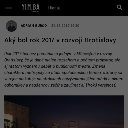
ADRIAN GUBČO
31.12.2017 16:30
Aký bol rok 2017 v rozvoji Bratislavy
Rok 2017 bol bez preháňania jedným z kľúčových v rozvoji
Bratislavy, čo je dané nielen rozsahom a počtom projektov, ale
aj rastom významu debát o budúcnosti mesta. Zmena
charakteru metropoly sa stala spoločenskou témou, o ktorej sa
verejne diskutuje na stránkach najvýznamnejších médií a okrem
odborníkov a nadšencov začína zaujímať aj širokú verejnosť.