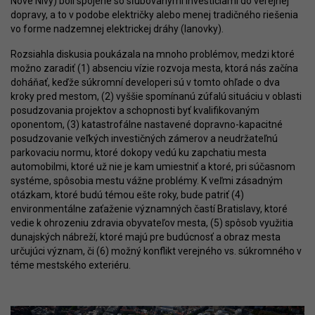
Nové Nivy) boli spojené so sľubovanými investíciami do verejnej
dopravy, a to v podobe električky alebo menej tradičného riešenia
vo forme nadzemnej elektrickej dráhy (lanovky).
Rozsiahla diskusia poukázala na mnoho problémov, medzi ktoré
možno zaradiť (1) absenciu vízie rozvoja mesta, ktorá nás začína
doháňať, keďže súkromní developeri sú v tomto ohľade o dva
kroky pred mestom, (2) vyššie spomínanú zúfalú situáciu v oblasti
posudzovania projektov a schopnosti byť kvalifikovaným
oponentom, (3) katastrofálne nastavené dopravno-kapacitné
posudzovanie veľkých investičných zámerov a neudržateľnú
parkovaciu normu, ktoré dokopy vedú ku zapchatiu mesta
automobilmi, ktoré už nie je kam umiestniť a ktoré, pri súčasnom
systéme, spôsobia mestu vážne problémy. K veľmi zásadným
otázkam, ktoré budú témou ešte roky, bude patriť (4)
environmentálne zaťaženie významných častí Bratislavy, ktoré
vedie k ohrozeniu zdravia obyvateľov mesta, (5) spôsob využitia
dunajských nábreží, ktoré majú pre budúcnosť a obraz mesta
určujúci význam, či (6) možný konflikt verejného vs. súkromného v
téme mestského exteriéru.