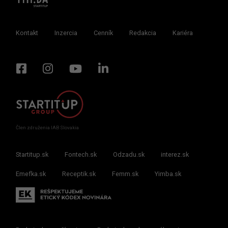
Kontakt
Inzercia
Cenník
Redakcia
Kariéra
Člen združenia IAB Slovakia
Startitup.sk
Fontech.sk
Odzadu.sk
interez.sk
Emefka.sk
Receptik.sk
Femm.sk
Yimba.sk