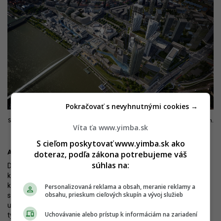
Pokračovať s nevyhnutnými cookies →
Spojená Bratislava od JTRE patrí k najväčším bratislavským zámerom.
Víta ťa www.yimba.sk
Zdroj: JTRE
S cieľom poskytovať www.yimba.sk ako
doteraz, podľa zákona potrebujeme váš
Absencia vízie a koncepcie
súhlas na:
Downtown bol len najsilnejším prejavom rozdielnosti medzi tým,
kam Bratislava vo forme súkromného developmentu kráča - teda
k transformácii na sebavedomú metropolu - a tým, ako jej
Personalizovaná reklama a obsah, meranie reklamy a
obsahu, prieskum cieľových skupín a vývoj služieb
samospráva zaostáva za štandardami, ktoré sa stávajú bežnými
už aj na Slovensku, nielen v mestách na západ či sever od nás. K
Uchovávanie alebo prístup k informáciám na zariadení
týmto veciam patrí nefungujúca parkovacia politika, absencia