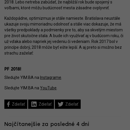
2018. Lebo netreba zabúdať, že najbližší rok bude spojený s
voľbami, ktoré môžu budúcnosť mesta zásadne ovplyvniť.
Každopádne, optimizmus je stále namieste. Bratislava neustále
ukazuje svoju mimoriadnu odolnosť a stále viac dokazuje, že má
všetky predpoklady a podmienky pre to, aby sa skvelým miestom
pre život skutočne stala. A bude ich využívať aj v budúcom roku, či
už vďaka alebo napriek jej vedeniu či vedeniam. Rok 2017 bol v
princípe dobrý, 2018 môže byť ešte lepší. A aj preto si možno bez
strachu zaželať:
PF 2018!
Sledujte YIM.BA na
Instagrame
.
Sledujte YIM.BA na
YouTube
.
Zdieľať
Zdieľať
Zdieľať
Najčítanejšie za posledné 4 dni