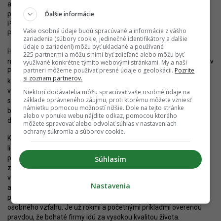
architektonických súťaží, neexistencia Manuálu tvorby verejných
Ďalšie informácie
priestranstiev, chýbajúci plánovací a koncepčný útvar (ako je v
Prahe
Institut plánování a rozvoje Prahy
- IPR), nefunkčný inštitút
Vaše osobné údaje budú spracúvané a informácie z vášho
Poplatku za rozvoj a podobne.
zariadenia (súbory cookie, jedinečné identifikátory a ďalšie
údaje o zariadení) môžu byť ukladané a používané
Hoci Bratislava v priebehu posledného roka získala hneď niekoľko
225 partnermi a môžu s nimi byť zdieľané alebo môžu byť
nových či obnovených parkov - najmä novomestskú
Jamu
, parčík v
využívané konkrétne týmito webovými stránkami. My a naši
partneri môžeme používať presné údaje o geolokácii.
Pozrite
Panorama City, parčík na Svoradovej, Gaštanicu a ďalšie, stále
si zoznam partnerov.
kriticky chýbajú kvalitnejšie verejné priestranstvá a verejná
vybavenosť novými kultúrnymi či komunitnými centrami, nové
Niektorí dodávatelia môžu spracúvať vaše osobné údaje na
základe oprávneného záujmu, proti ktorému môžete vzniesť
súčasné školy a škôlky, cyklotrasy, ale aj zariadenia priťahujúce
námietku pomocou možností nižšie. Dole na tejto stránke
biznis a talentovaných ľudí, ktoré, ak vznikajú, tak len na základe
alebo v ponuke webu nájdite odkaz, pomocou ktorého
drobných lokálnych iniciatív.
môžete spravovať alebo odvolať súhlas v nastaveniach
ochrany súkromia a súborov cookie.
Kriticky sa to ukázalo v rozhodnutí neumiestniť sídlo Európskej
liekovej agentúry (EMA) v Bratislave, čo bolo čiastočne
podmienené aj veľmi negatívnym obrazom mesta v očiach jej
Súhlasím
zamestnancov. Ak chceme zlepšiť postavenie mesta v Európe a
vo svete, bude potrebné pritiahnuť aj centrály významných firiem
Nastavenia
a inštitúcii, pričom sa nemožno spoliehať na to, že podobne ako v
prípade
centrály ESETu
, investor príde na základe nejakého
osobného vzťahu. Je už rokmi a početnými príkladmi overenou
pravdou, že bohaté firmy idú za vysokou kvalitou života.