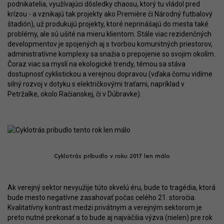
podnikatelia, využívajúci dôsledky chaosu, ktorý tu vládol pred
krízou - a vznikajú tak projekty ako Première či Národný futbalový
štadión), už produkujú projekty, ktoré neprinášajú do mesta také
problémy, ale sú ušité na mieru klientom. Stále viac rezidenčných
developmentov je spojených aj s tvorbou komunitných priestorov,
administratívne komplexy sa snažia o prepojenie so svojim okolím.
Čoraz viac sa myslí na ekologické trendy, témou sa stáva
dostupnosť cyklistickou a verejnou dopravou (vďaka čomu vidíme
silný rozvoj v dotyku s električkovými traťami, napríklad v
Petržalke, okolo Račianskej, či v Dúbravke).
Cyklotrás pribudlo v roku 2017 len málo
Ak verejný sektor nevyužije túto skvelú éru, bude to tragédia, ktorá
bude mesto negatívne zasahovať počas celého 21. storočia.
Kvalitatívny kontrast medzi privátnym a verejným sektorom je
preto nutné prekonať a to bude aj najväčšia výzva (nielen) pre rok