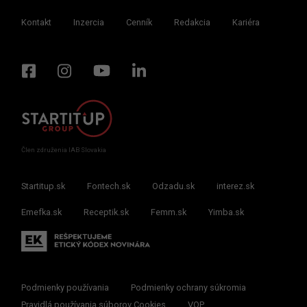
Kontakt
Inzercia
Cenník
Redakcia
Kariéra
Člen združenia IAB Slovakia
Startitup.sk
Fontech.sk
Odzadu.sk
interez.sk
Emefka.sk
Receptik.sk
Femm.sk
Yimba.sk
Podmienky používania
Podmienky ochrany súkromia
Pravidlá používania súborov Cookies
VOP