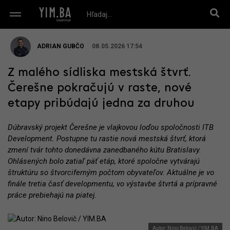
ADRIAN GUBČO
08.05.2026 17:54
Z malého sídliska mestská štvrť.
Čerešne pokračujú v raste, nové
etapy pribúdajú jedna za druhou
Dúbravský projekt Čerešne je vlajkovou loďou spoločnosti ITB
Development. Postupne tu rastie nová mestská štvrť, ktorá
zmení tvár tohto donedávna zanedbaného kútu Bratislavy.
Ohlásených bolo zatiaľ päť etáp, ktoré spoločne vytvárajú
štruktúru so štvorciferným počtom obyvateľov. Aktuálne je vo
finále tretia časť developmentu, vo výstavbe štvrtá a prípravné
práce prebiehajú na piatej.
Autor: Nino Belovič / YIM.BA