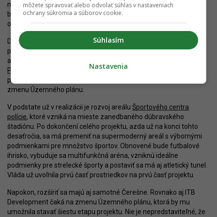
mesta, doteraz tvorenej najmä staršími administratívnymi
môžete spravovať alebo odvolať súhlas v nastaveniach
ochrany súkromia a súborov cookie.
budovami, skladmi či záhradami. V dohľadnej dobe pôjde
o kompaktne zastavané prostredie s bytmi či športoviskami.
Súhlasím
Dopomôžu k tomu pripravované projekty v okolí. JTRE plánuje
postupne zastavať blok medzi Harmincovou, Pri Suchej Vydrici
a Ul. M. Schneidera-Trnavského. Zámer sa zatiaľ nazýva
Nastavenia
Polyfunkčný komplex Harmincova
a v súčasnosti prebieha
povoľovanie prvej etapy. Zvyšok developmentu si musí počkať na
zmenu Územného plánu.
V podstate už v realizácii je rozvoj areálu
Športového centra
polície
, ktoré vzniká na mieste zanedbaného dúbravského
štadiónu. Po dokončení celého projektu, azda už na konci tohto
desaťročia, sa má premeniť na supermoderný areál s výbornými
podmienkami pre množstvo športov. Obnovené bude futbalové
ihrisko, vybuduje sa multifunkčná aréna, vzniknú ideálne
podmienky pre strelecké športy a postaviť sa má aj atletický tunel.
Vláda už uvoľnila prvú časť prostriedkov na prvú časť projektu.
Napokon, rozšíriť sa majú aj samotné Čerešne. Rovnako aj ITB
Development čaká na zmenu Územného plánu, ktorá by mu
umožnila stavať šiestu etapu projektu. Nie je nepredstaviteľné, že