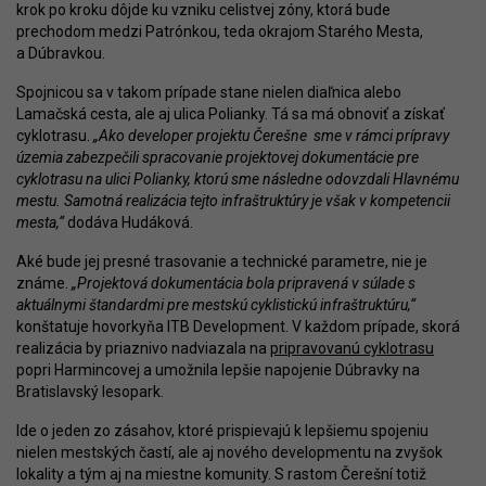
krok po kroku dôjde ku vzniku celistvej zóny, ktorá bude
prechodom medzi Patrónkou, teda okrajom Starého Mesta,
a Dúbravkou.
Spojnicou sa v takom prípade stane nielen diaľnica alebo
Lamačská cesta, ale aj ulica Polianky. Tá sa má obnoviť a získať
cyklotrasu.
„Ako developer projektu Čerešne sme v rámci prípravy
územia zabezpečili spracovanie projektovej dokumentácie pre
cyklotrasu na ulici Polianky, ktorú sme následne odovzdali Hlavnému
mestu. Samotná realizácia tejto infraštruktúry je však v kompetencii
mesta,“
dodáva Hudáková.
Aké bude jej presné trasovanie a technické parametre, nie je
známe.
„Projektová dokumentácia bola pripravená v súlade s
aktuálnymi štandardmi pre mestskú cyklistickú infraštruktúru,“
konštatuje hovorkyňa ITB Development. V každom prípade, skorá
realizácia by priaznivo nadviazala na
pripravovanú cyklotrasu
popri Harmincovej a umožnila lepšie napojenie Dúbravky na
Bratislavský lesopark.
Ide o jeden zo zásahov, ktoré prispievajú k lepšiemu spojeniu
nielen mestských častí, ale aj nového developmentu na zvyšok
lokality a tým aj na miestne komunity. S rastom Čerešní totiž