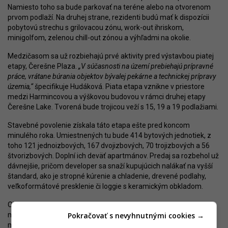
Namiesto toho sa bude parkovať na teréne alebo na otvorenom
prvom podlaží. Na druhej strane, rezidenti budú mať k dispozícii
pobytovú strechu s grilovacou zónu, work-out ihriskom,
minigolfom, zelenou chill-out zónou a výhľadmi na okolie.
Medzičasom sa už rozbiehajú prvé aktivity pred výstavbou piatej
etapy, Čerešne Plaza.
„V súčasnosti na území prebiehajú prípravné
práce, vrátane búrania objektov bývalej pekárne a technickej prípravy
územia,“
špecifikuje Hudáková. Piata etapa vznikne v priestore
medzi Harmincovou a výškovou budovou v rámci druhej etapy
Čerešne Lake. Tvorená bude trojicou veží s 15, 19 a 19 podlažiami.
Stavebné povolenie získala táto etapa ešte pred koncom
minulého roka. Umiestnených tu bude 414 bytových jednotiek, z
toho 121 jednoizbových, 167 dvojizbových, 70 trojizbových a 56
štvorizbových. Doplní ich deväť apartmánov. Predaj sa rozbehol už
dávnejšie, pričom developer sa snaží kupujúcich nalákať na vyšší
štandard, ako je stropné kúrenie a chladenie, drevené podlahy,
veľkoformátové presklenie či loggie s keramickým obkladom.
Obytné domy budú vybavené recepciami a stráženými
Pokračovať s nevyhnutnými cookies →
miestnosťami na bicykle s kamerovým systémom. Parkovanie sa
má riešiť najmä podzemnou garážou s kapacitou 511 miest,