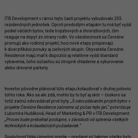
ITB Development v rámci tejto časti projektu vybudovalo 255
rezidenčných jednotiek. Oproti predošlým etapám tu má byť vyšší
podiel väčších bytov, teda trojizbových a štvorizbových, čím
reaguje na dopyt zo strany rodín. Vo všeobecnosti sa Čerešne
promujú ako rodinný projekt, hoci nové etapy prispievajú
k diverzifikácii ponuky aj cieľových skupín. Obyvatelia Čerešne
Residence majú mať k dispozícii aj relatívne vyšší štandard
vybavenia, čoho súčasťou sú stropné chladenie a vykurovanie
alebo drevené parkety.
Investor pôvodne plánoval túto etapu kolaudovať v druhej polovici
tohto roka. Ako sa ale zdá, mohlo by to byť aj skôr – čoskoro sa
totiž začnú odovzdávať prvé byty.
„S odovzdávaním prvých bytov v
projekte Čerešne Residence začneme už počas tejto jari,“
potvrdzuje
Ľubomíra Hudáková, Head of Marketing & PR v ITB Development.
„Proces bude prebiehať postupne, v závislosti od splnenia všetkých
technických a kolaudačných požiadaviek.“
Spoločnosť hlási úspešný predaj – predané sú takmer všetky byty.