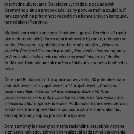
prechodné ubytovanie. Developer vychádzal z požiadaviek
Územného plánu a predpokladal, že by ponuka mohla zaujať ľudí,
naviazaných na prítomnosť vedeckých a kancelárskych kampusov
na neďalekej Patrónke.
Medzičasom však koncepciu čiastočne upravil. Čerešne UP rastú
ako sedempodlažný dom s apartmánovým bývaním, určeným na
predaj. Postupne tu pribúdajú nadzemné podlažia.
„Výstavba
projektu Čerešne UP napreduje podľa plánovaného harmonogramu,
pričom hrubá stavba bude ukončená na jeseň tohto roka,“
dopĺňa Ľ.
Hudáková. Dokončenie tak možno očakávať v priebehu budúceho
roka.
Čerešne UP obsahujú 105 apartmánov, z toho 30 jednotiek bude
jednoizbových, 61 dvojizbových a 14 trojizbových.
„Predajnosť
rezidencií v tejto etape aktuálne dosahuje približne 60 %, čo
považujeme za veľmi dobrý výsledok vzhľadom na fázu výstavby aj
situáciu na trhu,“
dopĺňa Hudáková. Podľa hovorkyne developera sú
medzi klientami aj investiční kupujúci, je ich ale menej ako ľudí,
ktorí apartmány kupujú pre vlastné bývanie.
Dom samotný je riešený pomerne racionálne, stavebník v snahe
o zníženie nákladov zároveň nerealizoval podzemné parkovanie.