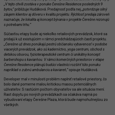
„V tejto chvíli zostáva v ponuke Čerešne Residence posledných 9
bytov,“
približuje Hudáková. Predajnosť podľa nej
„potvrdzuje silný
záujem klientov aj dôveru v kvalitu projektu. Rýchlosť predaja zároveň
naznačuje, že lokalita aj koncept bývania v projekte Čerešne rezonujú
s potrebami trhu.“
Súčasťou etapy bude aj niekoľko retailových prevádzok, ktoré sa
pridajú k už existujúcim v rámci predchádzajúcich častí projektu.
„Čerešne už dnes ponúkajú pestrú občiansku vybavenosť v podobe
viacerých prevádzok, ako sú kaderníctvo, yoga centrum, obchod s
detskou obuvou, fyzioterapeutické centrum či unikátny koncept
barbershopu s kaviarňou. V rámci komerčných priestorov v etape
Čerešne Residence plánujú budúci vlastníci rozšíriť túto ponuku
napríklad o zubnú ambulanciu a kaviareň,“
opisuje Hudáková.
Developer mal v minulosti problém naplniť retailové priestory, čo
bolo dané pomerne malou kritickou masou potenciálnych
užívateľov. S rastúcim počtom obyvateľov sa ale situácia mení.
Rast dopytu po nových prevádzkach sa očakáva najmä po
vybudovaní etapy Čerešne Plaza, ktorá bude najmohutnejšou zo
všetkých.