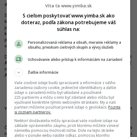
ďalších 82 vznikne na streche garáže a deväť na úrovni terénu.
Víta ťa www.yimba.sk
S cieľom poskytovať www.yimba.sk ako
Súčasťou zámeru je centrálne námestie, prírodný amfiteáter,
doteraz, podľa zákona potrebujeme váš
lezecká stena a viacero detských ihrísk. Počíta sa aj s fontánou,
jazierkom, detskou klubovňou a spoločnou strešnou terasou s
súhlas na:
komunitným priestorom. Projekt má okrem štandardu a polohy
priniesť aj mestskú občiansku vybavenosť. Čerešne Plaza majú
Personalizovaná reklama a obsah, meranie reklamy a
obsahovať 10 obchodných priestorov.
obsahu, prieskum cieľových skupín a vývoj služieb
Dokončenie piatej etapy projektu sa očakáva v priebehu roka 2029.
Uchovávanie alebo prístup k informáciám na zariadení
Aj napriek pomerne veľkému rozsahu sa bude celá etapa budovať
naraz. Tak ako celý zvyšok projektu, aj túto etapu stvárnili
Ďalšie informácie
Architekti Šebo Lichý, prepojení s ITB Development.
Vaše osobné údaje budú spracúvané a informácie z vášho
zariadenia (súbory cookie, jedinečné identifikátory a ďalšie
údaje o zariadení) môžu byť ukladané a používané
225 partnermi a môžu s nimi byť zdieľané alebo môžu byť
využívané konkrétne týmito webovými stránkami. My a naši
partneri môžeme používať presné údaje o geolokácii.
Pozrite
Výstavba Čerešne Plaza sa čoskoro rozbehne. Zdroj: ITB Development
si zoznam partnerov.
Niektorí dodávatelia môžu spracúvať vaše osobné údaje na
základe oprávneného záujmu, proti ktorému môžete vzniesť
Čerešne sa tak čoskoro rozšíria a premenia z odľahlého sídliska na
námietku pomocou možností nižšie. Dole na tejto stránke
menšiu mestskú štvrť. Dramaticky tak zmenili charakter tejto časti
alebo v ponuke webu nájdite odkaz, pomocou ktorého