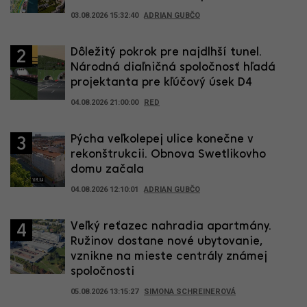
03.08.2026 15:32:40
ADRIAN GUBČO
Dôležitý pokrok pre najdlhší tunel.
2
Národná diaľničná spoločnosť hľadá
projektanta pre kľúčový úsek D4
04.08.2026 21:00:00
RED
Pýcha veľkolepej ulice konečne v
3
rekonštrukcii. Obnova Swetlikovho
domu začala
04.08.2026 12:10:01
ADRIAN GUBČO
Veľký reťazec nahradia apartmány.
4
Ružinov dostane nové ubytovanie,
vznikne na mieste centrály známej
spoločnosti
05.08.2026 13:15:27
SIMONA SCHREINEROVÁ