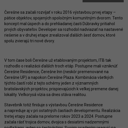
Čerešne sa začali rozvíjať v roku 2016 výstavbou prvej etapy –
pätice objektov, spojených spoločným komunitným dvorom. Tento
koncept mal úspech a do prehliadanej časti Dúbravky pritiahol
prvých obyvateľov. Developer sa rozhodol nadviazať na nastavené
riešenie a v druhej etape zrealizoval ďalších šesť domov, ktoré
spolu zvierajú tri nové dvory.
V tom čase boli Čerešne už etablovaným projektom, ITB tak
rozhodlo o realizácii ďalších troch etáp. Postupne mali vzniknúť
Čerešne Residence, Čerešne Inn (neskôr premenované na
Čerešne UP) a napokon Čerešne Plaza. Kombinácia všetkých
týchto častí robí z tejto schémy jeden z významných
bratislavských projektov, prispievajúcich k veľkej premene danej
lokality. Veľkorysá vízia sa dnes stáva realitou.
Stavebník totiž finišuje s výstavbou Čerešne Residence
a napreduje aj v pri ostatných častiach developmentu. Realizácia
tretej etapy začala na prelome rokov 2023 a 2024. Postupne
začala rásť trojica domov, dvojica s desiatimi nadzemnými
podlažiami, jeden so šestnástimi. Svojim osadením reagujú na