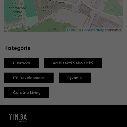
Leaflet
| ©
OpenStreetMap
contributors
Kategórie
Dúbravka
Architekti Šebo Lichý
ITB Development
Bývanie
Čerešne Living