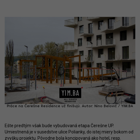
Práce na Čerešne Residence už finišujú. Autor: Nino Belovič / YIM.BA
Ešte predtým však bude vybudovaná etapa Čerešne UP.
Umiestnená je v susedstve ulice Polianky, do istej miery bokom od
zvyšku projektu. Pôvodne bola koncipovaná ako hotel, resp.