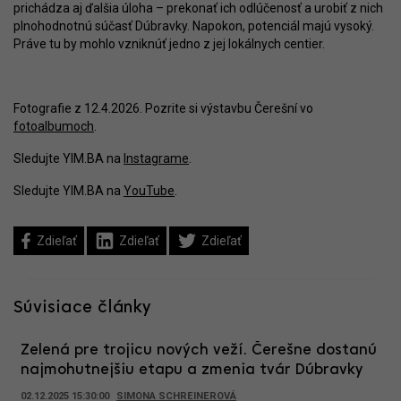
prichádza aj ďalšia úloha – prekonať ich odlúčenosť a urobiť z nich
plnohodnotnú súčasť Dúbravky. Napokon, potenciál majú vysoký.
Práve tu by mohlo vzniknúť jedno z jej lokálnych centier.
Fotografie z 12.4.2026. Pozrite si výstavbu Čerešní vo
fotoalbumoch
.
Sledujte YIM.BA na
Instagrame
.
Sledujte YIM.BA na
YouTube
.
Zdieľať
Zdieľať
Zdieľať
Súvisiace články
Zelená pre trojicu nových veží. Čerešne dostanú
najmohutnejšiu etapu a zmenia tvár Dúbravky
02.12.2025 15:30:00
SIMONA SCHREINEROVÁ