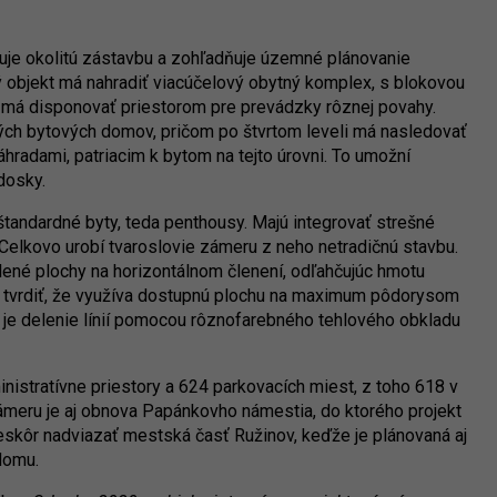
uje okolitú zástavbu a zohľadňuje územné plánovanie
ý objekt má nahradiť viacúčelový obytný komplex, s blokovou
má disponovať priestorom pre prevádzky rôznej povahy.
ch bytových domov, pričom po štvrtom leveli má nasledovať
radami, patriacim k bytom na tejto úrovni. To umožní
 dosky.
tandardné byty, teda penthousy. Majú integrovať strešné
Celkovo urobí tvaroslovie zámeru z neho netradičnú stavbu.
né plochy na horizontálnom členení, odľahčujúc hmotu
o tvrdiť, že využíva dostupnú plochu na maximum pôdorysom
é je delenie línií pomocou rôznofarebného tehlového obkladu
istratívne priestory a 624 parkovacích miest, z toho 618 v
meru je aj obnova Papánkovho námestia, do ktorého projekt
eskôr nadviazať mestská časť Ružinov, keďže je plánovaná aj
domu.