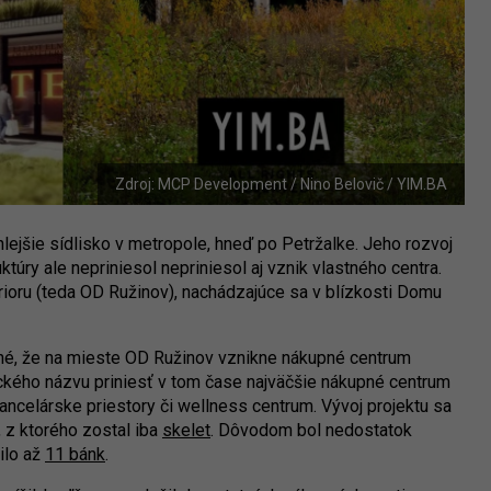
Zdroj: MCP Development / Nino Belovič / YIM.BA
lejšie sídlisko v metropole, hneď po Petržalke. Jeho rozvoj
túry ale nepriniesol nepriniesol aj vznik vlastného centra.
rioru (teda OD Ružinov), nachádzajúce sa v blízkosti Domu
é, že na mieste OD Ružinov vznikne nákupné centrum
ckého názvu priniesť v tom čase najväčšie nákupné centrum
ncelárske priestory či wellness centrum. Vývoj projektu sa
, z ktorého zostal iba
skelet
. Dôvodom bol nedostatok
ilo až
11 bánk
.