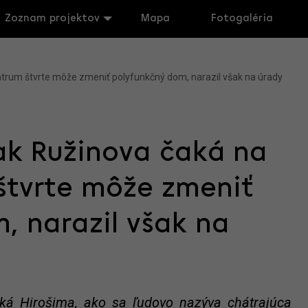
Zoznam projektov
Mapa
Fotogaléria
ntrum štvrte môže zmeniť polyfunkčný dom, narazil však na úrady
ak Ružinova čaká na
štvrte môže zmeniť
, narazil však na
 Hirošima, ako sa ľudovo nazýva chátrajúca