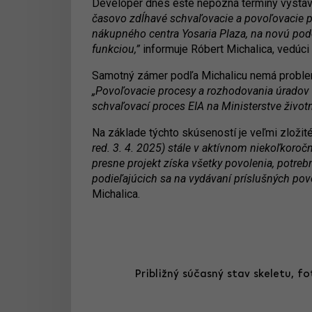
Developer dnes ešte nepozná termíny výsta
časovo zdĺhavé schvaľovacie a povoľovacie p
nákupného centra Yosaria Plaza, na novú pod
funkciou,”
informuje Róbert Michalica, vedúci
Samotný zámer podľa Michalicu nemá problem
„Povoľovacie procesy a rozhodovania úradov 
schvaľovací proces EIA na Ministerstve životné
Na základe týchto skúseností je veľmi zložit
red. 3. 4. 2025) stále v aktívnom niekoľkor
presne projekt získa všetky povolenia, potreb
podieľajúcich sa na vydávaní príslušných povo
Michalica.
Približný súčasný stav skeletu, fo