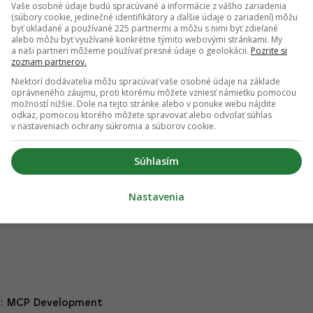
súťaž, ktorej výsledkom bol nový koncept, založený na
Vaše osobné údaje budú spracúvané a informácie z vášho zariadenia
hitektonické štúdio Jakub Cigler Architekti. Jeho súčasťou
(súbory cookie, jedinečné identifikátory a ďalšie údaje o zariadení) môžu
byť ukladané a používané 225 partnermi a môžu s nimi byť zdieľané
ý priestor, s výhľadovým potenciálom integrácie nového
alebo môžu byť využívané konkrétne týmito webovými stránkami. My
ym úradom.
a naši partneri môžeme používať presné údaje o geolokácii.
Pozrite si
zoznam partnerov.
ov na životné prostredie
(EIA) už v máji 2021. Sfinalizované
Niektorí dodávatelia môžu spracúvať vaše osobné údaje na základe
e posúvalo. Posudzovanie zabralo pomerne dlhú dobu.
oprávneného záujmu, proti ktorému môžete vzniesť námietku pomocou
e referentov z Odboru EIA a ich nedostatočné personálne
možností nižšie. Dole na tejto stránke alebo v ponuke webu nájdite
odkaz, pomocou ktorého môžete spravovať alebo odvolať súhlas
r účastníkov konania, vystupujúcich proti zámeru. MiddleCap
v nastaveniach ochrany súkromia a súborov cookie.
l mestskej časti aj komunite. Koniec-koncov, transformácia
u obyvateľstvu.
Súhlasím
s projektom
a podpísalo zmluvu o spolupráci, ktorá zahŕňa
j infraštruktúry. Mestská časť Ružinov tiež vydala kladné
Nastavenia
 stupne povoľovania, k výstavbe sa projekt nijak zásadne
j: MCP Development