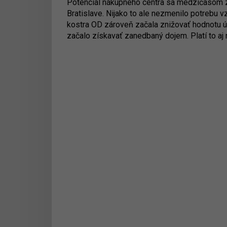
Potenciál nákupného centra sa medzičasom zn
Bratislave. Nijako to ale nezmenilo potrebu 
kostra OD zároveň začala znižovať hodnotu ú
začalo získavať zanedbaný dojem. Platí to a