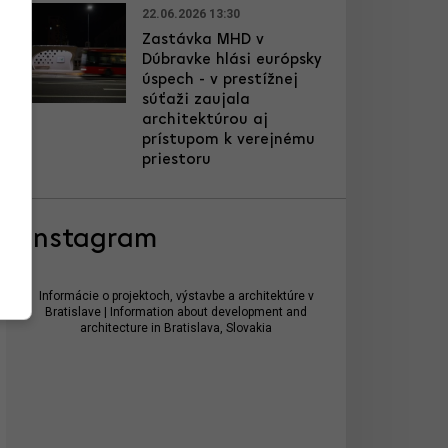
22.06.2026 13:30
Zastávka MHD v
Dúbravke hlási európsky
úspech - v prestížnej
súťaži zaujala
architektúrou aj
prístupom k verejnému
priestoru
Instagram
Informácie o projektoch, výstavbe a architektúre v
Bratislave | Information about development and
architecture in Bratislava, Slovakia