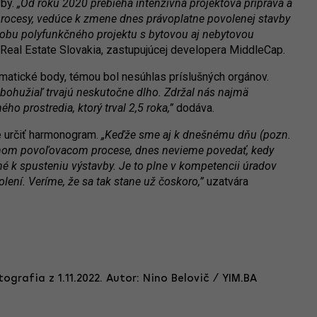
vby.
„Od roku 2020 prebieha intenzívna projektová príprava a
rocesy, vedúce k zmene dnes právoplatne povolenej stavby
obu polyfunkčného projektu s bytovou aj nebytovou
 Real Estate Slovakia, zastupujúcej developera MiddleCap.
atické body, témou bol nesúhlas príslušných orgánov.
bohužiaľ trvajú neskutočne dlho. Zdržal nás najmä
ho prostredia, ktorý trval 2,5 roka,”
dodáva.
é určiť harmonogram.
„Keďže sme aj k dnešnému dňu (pozn.
očnom povoľovacom procese, dnes nevieme povedať, kedy
né k spusteniu výstavby. Je to plne v kompetencii úradov
lení. Veríme, že sa tak stane už čoskoro,”
uzatvára
tografia z 1.11.2022. Autor: Nino Belovič / YIM.BA