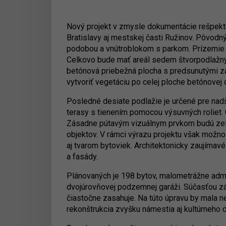
Nový projekt v zmysle dokumentácie rešpekt
Bratislavy aj mestskej časti Ružinov. Pôvodn
podobou a vnútroblokom s parkom. Prízemie 
Celkovo bude mať areál sedem štvorpodlažný
betónová priebežná plocha s predsunutými záh
vytvoriť vegetáciu po celej ploche betónovej
Posledné desiate podlažie je určené pre nadš
terasy s tienením pomocou výsuvných roliet. 
Zásadne pútavým vizuálnym prvkom budú zele
objektov. V rámci výrazu projektu však možn
aj tvarom bytoviek. Architektonicky zaujímav
a fasády.
Plánovaných je 198 bytov, malometrážne admin
dvojúrovňovej podzemnej garáži. Súčasťou zá
čiastočne zasahuje. Na túto úpravu by mala n
rekonštrukcia zvyšku námestia aj kultúrneho 