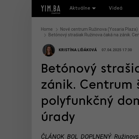
Aktuálne
Videá
Home
Nové centrum Ružinova (Yosaria Plaza)
Betónový strašiak Ružinova čaká na zánik. Ce
KRISTÍNA LIĎÁKOVÁ
07.04.2025 17:30
Betónový straši
zánik. Centrum 
polyfunkčný dom
úrady
ČLÁNOK BOL DOPLNENÝ Ružinovská