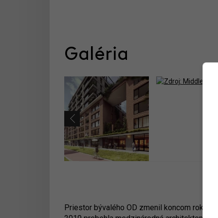
Galéria
Priestor bývalého OD zmenil koncom roka 201