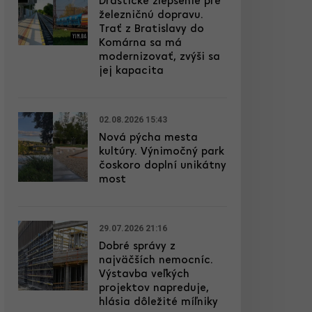
Drastické zlepšenie pre
železničnú dopravu.
Trať z Bratislavy do
Komárna sa má
modernizovať, zvýši sa
jej kapacita
02.08.2026 15:43
Nová pýcha mesta
kultúry. Výnimočný park
čoskoro doplní unikátny
most
29.07.2026 21:16
Dobré správy z
najväčších nemocníc.
Výstavba veľkých
projektov napreduje,
hlásia dôležité míľniky