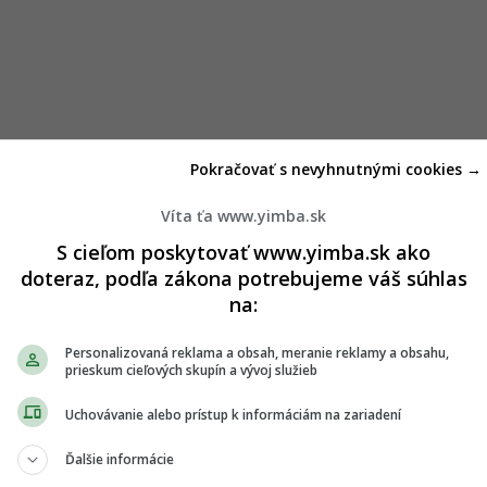
Pokračovať s nevyhnutnými cookies →
Víta ťa www.yimba.sk
S cieľom poskytovať www.yimba.sk ako
doteraz, podľa zákona potrebujeme váš súhlas
na:
Personalizovaná reklama a obsah, meranie reklamy a obsahu,
prieskum cieľových skupín a vývoj služieb
Uchovávanie alebo prístup k informáciám na zariadení
Ďalšie informácie
8 majiteľa, ktorým sa stal MiddleCap Group. Na konci roka