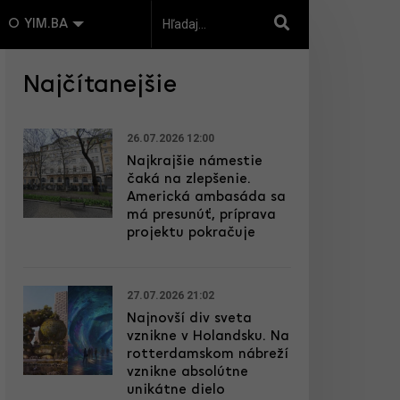
O YIM.BA
Najčítanejšie
26.07.2026 12:00
Najkrajšie námestie
čaká na zlepšenie.
Americká ambasáda sa
má presunúť, príprava
projektu pokračuje
27.07.2026 21:02
Najnovší div sveta
vznikne v Holandsku. Na
rotterdamskom nábreží
vznikne absolútne
unikátne dielo