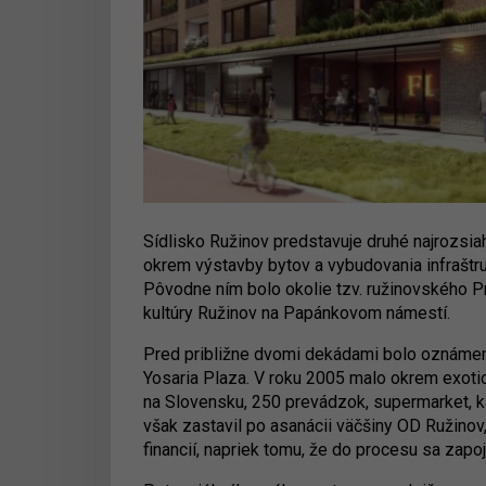
Sídlisko Ružinov predstavuje druhé najrozsiah
okrem výstavby bytov a vybudovania infraštruk
Pôvodne ním bolo okolie tzv. ružinovského P
kultúry Ružinov na Papánkovom námestí.
Pred približne dvomi dekádami bolo oznámen
Yosaria Plaza. V roku 2005 malo okrem exoti
na Slovensku, 250 prevádzok, supermarket, ka
však zastavil po asanácii väčšiny OD Ružinov
financií, napriek tomu, že do procesu sa zapoj