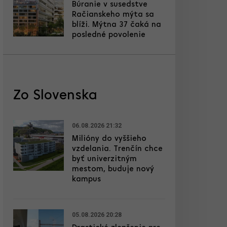
Búranie v susedstve
Račianskeho mýta sa
blíži. Mýtna 37 čaká na
posledné povolenie
Zo Slovenska
06.08.2026 21:32
Milióny do vyššieho
vzdelania. Trenčín chce
byť univerzitným
mestom, buduje nový
kampus
05.08.2026 20:28