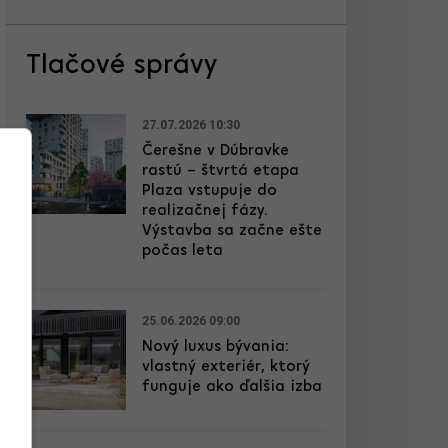
Tlačové správy
27.07.2026 10:30
Čerešne v Dúbravke
rastú – štvrtá etapa
Plaza vstupuje do
realizačnej fázy.
Výstavba sa začne ešte
počas leta
25.06.2026 09:00
Nový luxus bývania:
vlastný exteriér, ktorý
funguje ako ďalšia izba