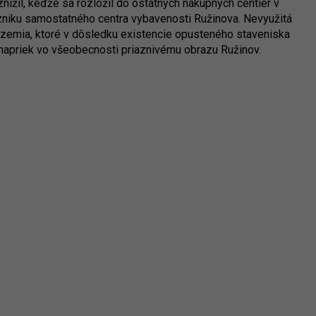
ížil, keďže sa rozložil do ostatných nákupných centier v
vzniku samostatného centra vybavenosti Ružinova. Nevyužitá
zemia, ktoré v dôsledku existencie opusteného staveniska
j napriek vo všeobecnosti priaznivému obrazu Ružinov.