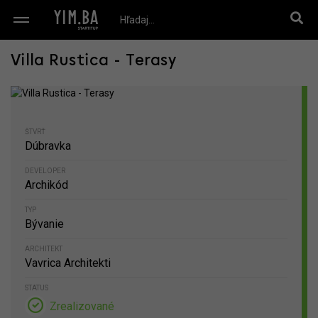
Villa Rustica - Terasy
ŠTVRŤ
Dúbravka
DEVELOPER
Archikód
TYP
Bývanie
ARCHITEKT
Vavrica Architekti
STATUS
Zrealizované