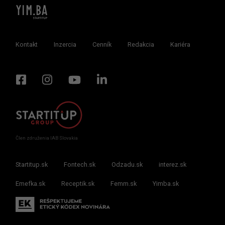
Kontakt
Inzercia
Cenník
Redakcia
Kariéra
Člen združenia IAB Slovakia
Startitup.sk
Fontech.sk
Odzadu.sk
interez.sk
Emefka.sk
Receptik.sk
Femm.sk
Yimba.sk