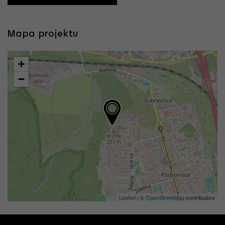
Mapa projektu
+
−
Leaflet
| ©
OpenStreetMap
contributors