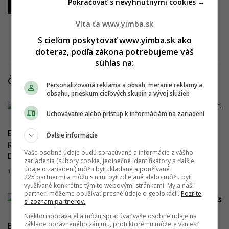
Pokračovať s nevyhnutnými cookies →
10.07.2022
Víta ťa www.yimba.sk
S cieľom poskytovať www.yimba.sk ako
Všetky fotografie
doteraz, podľa zákona potrebujeme váš
súhlas na:
Články k projektu
Personalizovaná reklama a obsah, meranie reklamy a
obsahu, prieskum cieľových skupín a vývoj služieb
Uchovávanie alebo prístup k informáciám na zariadení
Exkluzívne bývanie v Dúbravke napreduje. Villa
Ďalšie informácie
Rustica sa rozširuje o ďalšiu etapu, zlepší tvár
Vaše osobné údaje budú spracúvané a informácie z vášho
Dúbravky
zariadenia (súbory cookie, jedinečné identifikátory a ďalšie
údaje o zariadení) môžu byť ukladané a používané
18.03.2025 09:35:00
SIMONA SCHREINEROVÁ
225 partnermi a môžu s nimi byť zdieľané alebo môžu byť
využívané konkrétne týmito webovými stránkami. My a naši
partneri môžeme používať presné údaje o geolokácii.
Pozrite
si zoznam partnerov.
Niektorí dodávatelia môžu spracúvať vaše osobné údaje na
základe oprávneného záujmu, proti ktorému môžete vzniesť
Elegantné vlny nad Dúbravkou. Villa Rustica –