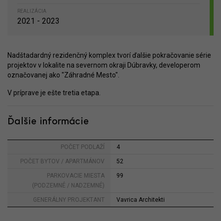
REALIZÁCIA
2021 - 2023
Nadštadardný rezidenčný komplex tvorí ďalšie pokračovanie série
projektov v lokalite na severnom okraji Dúbravky, developerom
označovanej ako "Záhradné Mesto".
V príprave je ešte tretia etapa.
Ďalšie informácie
POČET PODLAŽÍ
4
POČET BYTOV / APARTMÁNOV
52
PARKOVACIE MIESTA
99
(PODZEMNÉ / NADZEMNÉ)
GENERÁLNY PROJEKTANT
Vavrica Architekti