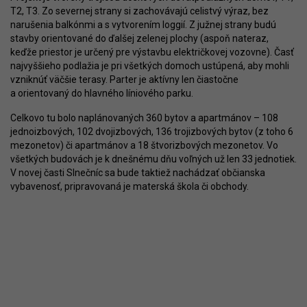
T2, T3. Zo severnej strany si zachovávajú celistvý výraz, bez
narušenia balkónmi a s vytvorením loggií. Z južnej strany budú
stavby orientované do ďalšej zelenej plochy (aspoň nateraz,
keďže priestor je určený pre výstavbu električkovej vozovne). Časť
najvyššieho podlažia je pri všetkých domoch ustúpená, aby mohli
vzniknúť väčšie terasy. Parter je aktívny len čiastočne
a orientovaný do hlavného líniového parku.
Celkovo tu bolo naplánovaných 360 bytov a apartmánov – 108
jednoizbových, 102 dvojizbových, 136 trojizbových bytov (z toho 6
mezonetov) či apartmánov a 18 štvorizbových mezonetov. Vo
všetkých budovách je k dnešnému dňu voľných už len 33 jednotiek.
V novej časti Slnečníc sa bude taktiež nachádzať občianska
vybavenosť, pripravovaná je materská škola či obchody.