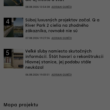
08.08.2026 13:54:38
ADRIAN GUBČO
Súboj luxusných projektov začal. Q a
4
River Park 2 cielia na zhodného
zákazníka, rovnaké nie sú
07.08.2026 19:27:36
ADRIAN GUBČO
Veľké sľuby namiesto skutočných
5
informácií. Štát hovorí o rekonštrukcii
Hlavnej stanice, jej podobu stále
neukázal
06.08.2026 19:03:51
ADRIAN GUBČO
Mapa projektu