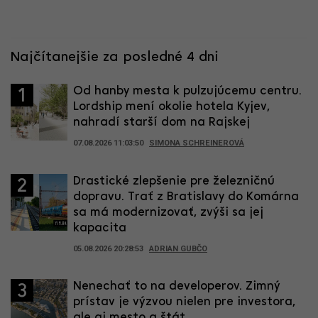
Najčítanejšie za posledné 4 dni
Od hanby mesta k pulzujúcemu centru.
1
Lordship mení okolie hotela Kyjev,
nahradí starší dom na Rajskej
07.08.2026 11:03:50
SIMONA SCHREINEROVÁ
Drastické zlepšenie pre železničnú
2
dopravu. Trať z Bratislavy do Komárna
sa má modernizovať, zvýši sa jej
kapacita
05.08.2026 20:28:53
ADRIAN GUBČO
Nenechať to na developerov. Zimný
3
prístav je výzvou nielen pre investora,
ale aj mesto a štát