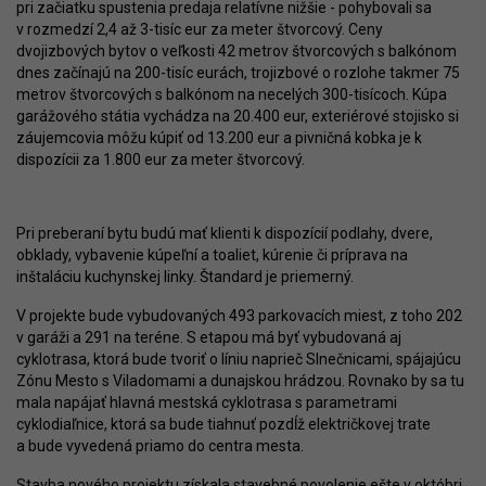
pri začiatku spustenia predaja relatívne nižšie - pohybovali sa
v rozmedzí 2,4 až 3-tisíc eur za meter štvorcový. Ceny
dvojizbových bytov o veľkosti 42 metrov štvorcových s balkónom
dnes začínajú na 200-tisíc eurách, trojizbové o rozlohe takmer 75
metrov štvorcových s balkónom na necelých 300-tisícoch. Kúpa
garážového státia vychádza na 20.400 eur, exteriérové stojisko si
záujemcovia môžu kúpiť od 13.200 eur a pivničná kobka je k
dispozícii za 1.800 eur za meter štvorcový.
Pri preberaní bytu budú mať klienti k dispozícií podlahy, dvere,
obklady, vybavenie kúpeľní a toaliet, kúrenie či príprava na
inštaláciu kuchynskej linky. Štandard je priemerný.
V projekte bude vybudovaných 493 parkovacích miest, z toho 202
v garáži a 291 na teréne. S etapou má byť vybudovaná aj
cyklotrasa, ktorá bude tvoriť o líniu naprieč Slnečnicami, spájajúcu
Zónu Mesto s Viladomami a dunajskou hrádzou. Rovnako by sa tu
mala napájať hlavná mestská cyklotrasa s parametrami
cyklodiaľnice, ktorá sa bude tiahnuť pozdĺž električkovej trate
a bude vyvedená priamo do centra mesta.
Stavba nového projektu získala
stavebné povolenie
ešte v októbri