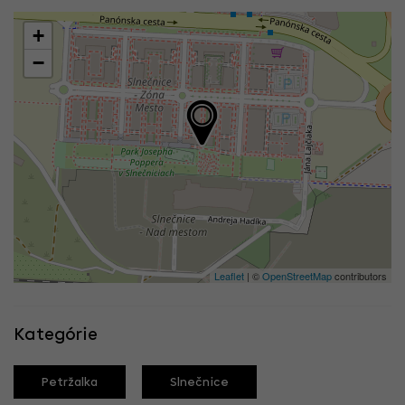
+
−
Leaflet
| ©
OpenStreetMap
contributors
Kategórie
Petržalka
Slnečnice