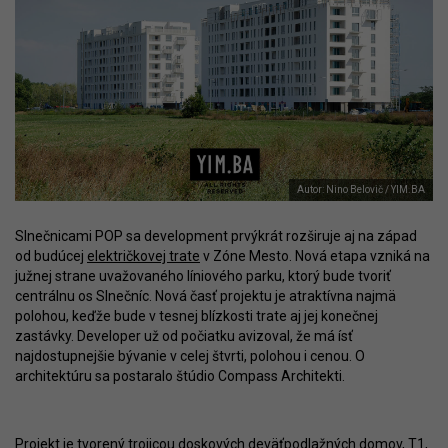
Autor: Nino Belovič / YIM.BA
Slnečnicami POP sa development prvýkrát rozširuje aj na západ
od budúcej
električkovej trate
v Zóne Mesto. Nová etapa vzniká na
južnej strane uvažovaného líniového parku, ktorý bude tvoriť
centrálnu os Slnečníc. Nová časť projektu je atraktívna najmä
polohou, keďže bude v tesnej blízkosti trate aj jej konečnej
zastávky. Developer už od počiatku avizoval, že má ísť
najdostupnejšie bývanie v celej štvrti, polohou i cenou. O
architektúru sa postaralo štúdio Compass Architekti.
Projekt je tvorený trojicou doskových deväťpodlažných domov, T1,