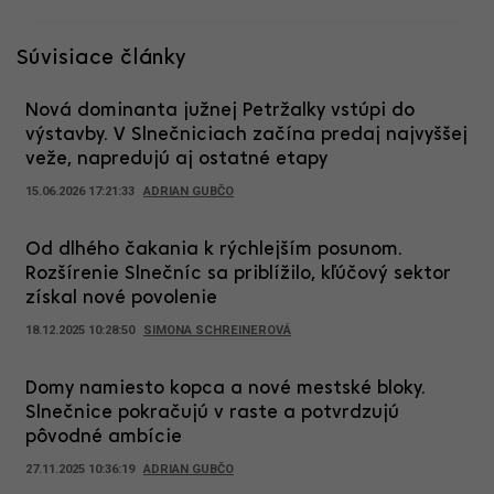
Súvisiace články
Nová dominanta južnej Petržalky vstúpi do
výstavby. V Slnečniciach začína predaj najvyššej
veže, napredujú aj ostatné etapy
15.06.2026 17:21:33
ADRIAN GUBČO
Od dlhého čakania k rýchlejším posunom.
Rozšírenie Slnečníc sa priblížilo, kľúčový sektor
získal nové povolenie
18.12.2025 10:28:50
SIMONA SCHREINEROVÁ
Domy namiesto kopca a nové mestské bloky.
Slnečnice pokračujú v raste a potvrdzujú
pôvodné ambície
27.11.2025 10:36:19
ADRIAN GUBČO