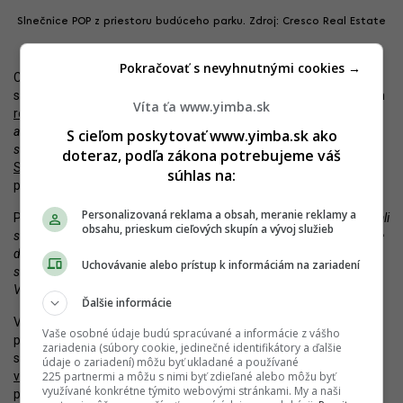
Slnečnice POP z priestoru budúceho parku. Zdroj: Cresco Real Estate
Pokračovať s nevyhnutnými cookies →
Celý projekt Slnečníc má už za sebou približne 3-tisíc bytov, ktoré
sú dnes obývané a naplno zabehnuté. Ako spomenul v nedávnom
Víta ťa www.yimba.sk
rozhovore
Ján Krnáč z Cresco Real Estate:
„Vo výstavbe máme
aktuálne asi do tisíc bytov, ktoré sú pred dokončením a nie sú
S cieľom poskytovať www.yimba.sk ako
skolaudované.”
Ide o zóny POP, UniQ a v príprave je aj projekt
doteraz, podľa zákona potrebujeme váš
Slnečnice Nad Mestom
, ktorý ešte čaká na právoplatné stavebné
súhlas na:
povolenie.
Personalizovaná reklama a obsah, meranie reklamy a
Prvá fáza bude obsahovať 567 bytov. Ako doplnil Ján Krnáč:
„Začali
obsahu, prieskum cieľových skupín a vývoj služieb
sme už s úvodnou fázou predaja, kde predbežný záujem pretavujeme
do rezervačných zmlúv a v momente, keď budeme mať právoplatné
Uchovávanie alebo prístup k informáciám na zariadení
stavebné povolenie, tak ich budeme pretavovať do budúcich zmlúv.
Verím tomu, že ešte tento rok začneme stavať.”
Ďalšie informácie
V rámci Slnečníc sa riešia ešte dva veľké celky. Má ísť o sektor,
Vaše osobné údaje budú spracúvané a informácie z vášho
pracovne označený ako T4-T10 (resp.
A3+A5
), od renomovanej
zariadenia (súbory cookie, jedinečné identifikátory a ďalšie
slovinskej architektonickej kancelárie Bevk Perović Arhitekti, či o
údaje o zariadení) môžu byť ukladané a používané
225 partnermi a môžu s nimi byť zdieľané alebo môžu byť
väčšiu zónu
na opačnej strane električkovej trate – prirodzené
využívané konkrétne týmito webovými stránkami. My a naši
pokračovanie zóny Mesto od kancelárií PMArchitekti a What