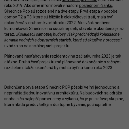
roku 2019. Ako sme informovali v našom
poslednom článku
,
Slnečnice Pop sú rozdelené na dve etapy. Prvá etapa v podobe
domov T2 a T3, ktoré sú bližšie k električkovej trati, mala byť
dokončená v druhom kvartáli roku 2022. Ako však nedávno
komunikovali Slnečnice na sociálnej sieti, stavebne ukončená je až
teraz.
„Kolaudácii samotnej budovy však predchádzajú kolaudačné
konania vodných a dopravných stavieb, ktoré sú aktuálne v procese,”
uvádza sa na sociálnej sieti projektu.
Plánované nasťahovanie rezidentov na začiatku roka 2023 je tak
otázne. Druhá časť projektu má plánované dokončenie s ročným
rozdielom, takže ukončená by mohla byť na konci roka 2023.
Dokončená prvá etapa Slnečníc POP pôsobí veľmi jednoducho a
neprináša žiadnu inovatívnu architektúru. Na budovách sa odráža
snaha o čo najlepší pomer ceny a výkonu, čo je pri cieľovej skupine,
ktorá hľadá predovšetkým dostupné bývanie, pochopiteľné.