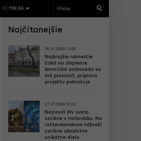
O YIM.BA
Najčítanejšie
26.07.2026 12:00
Najkrajšie námestie
čaká na zlepšenie.
Americká ambasáda sa
má presunúť, príprava
projektu pokračuje
27.07.2026 21:02
Najnovší div sveta
vznikne v Holandsku. Na
rotterdamskom nábreží
vznikne absolútne
unikátne dielo