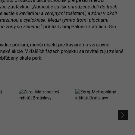
, a to Jirásková ulica a chodník pre peších medzi
ovou zastávkou.
„Námestie sa tak prirodzene delí do troch
é akcie s kaviarňou a verejnými toaletami, a zónu v okolí
zmrzlinou a cyklokiosk. Medzi týmito tromi plochami
né zóny so zeleňou,“
priblížil Juraj Palovič z ateliéru Gro
ibudne pódium, menší objekt pre kaviareň s verejnými
ké akcie. V ďalších fázach projektu sa revitalizujú zelené
obľúbený skate park.