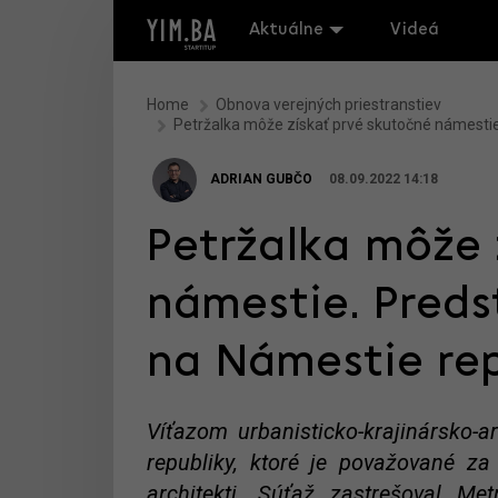
Aktuálne
Videá
Home
Obnova verejných priestranstiev
Petržalka môže získať prvé skutočné námestie.
ADRIAN GUBČO
08.09.2022 14:18
Petržalka môže 
námestie. Predst
na Námestie rep
Víťazom urbanisticko-krajinársko-ar
republiky, ktoré je považované za 
architekti. Súťaž zastrešoval Metr