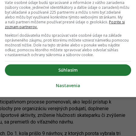
Vaše osobné údaje budú spracúvané a informácie z vášho zariadenia
(súbory cookie, jedinečné identifikátory a ďalšie údaje o zariadení) môžu
byť ukladané a používané 225 partnermi a môžu s nimi byť zdieľané
alebo môžu byť využívané konkrétne týmito webovými stránkami. My
a naši partneri môžeme používať presné údaje o geolokácii.
Pozrite si
zoznam partnerov.
Niektorí dodávatelia môžu spracúvať vaše osobné údaje na základe
Metropolitný inštitút Bratislavy
oprávneného záujmu, proti ktorému môžete vzniesť námietku pomocou
možností nižšie. Dole na tejto stránke alebo v ponuke webu nájdite
odkaz, pomocou ktorého môžete spravovať alebo odvolať súhlas
v nastaveniach ochrany súkromia a súborov cookie.
né návrhy
Súhlasím
sa uskutočnil participatívny proces, ktorého cieľom bolo
rôzne skupiny obyvateľov. Zároveň sme sa pýtali na predstavy
sa zapojilo 1.141 respondentov. Získané informácie sme
Nastavenia
ckej súťaže.
rticipatívnom procese pomenovali, ako lepší prístup k
ochy pre organizáciu verejných podujatí, doplnenie
 športové aktivity, zníženie hlučnosti skateparku či zvýšenie
u, sa premietli do víťazného návrhu.
h. Do 1. kola prišlo 9 návrhov, z ktorých porota vybrala tri