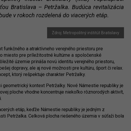
u Bratislava – Petržalka. Budúca revitalizácia
bude v rokoch rozdelená do viacerých etáp.
Zdroj: Metropolitný inštitút Bratislavy
t funkčného a atraktívneho verejného priestoru pre
ako miesto pre príležitostné kultúrne a spoločenské
dôležité územie prináša novú identitu verejného priestoru,
ešej dopravy, ale aj nové možnosti pre kultúru, šport či relax.
cept, ktorý rešpektuje charakter Petržalky.
úci geometrický kontext Petržalky. Nové Námestie republiky je
ovej ploche vhodne koncentruje niekoľko rôznorodých aktivít,
.
acerých etáp, keďže Námestie republiky je jedným z
asti Petržalka. Celková plocha riešeného územia v súťaži bola