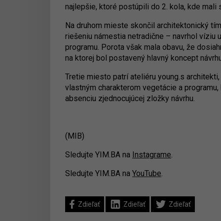
najlepšie, ktoré postúpili do 2. kola, kde ma
Na druhom mieste skončil architektonický tím 
riešeniu námestia netradične – navrhol víziu 
programu. Porota však mala obavu, že dosiahn
na ktorej bol postavený hlavný koncept návrhu
Tretie miesto patrí ateliéru young.s architekt
vlastným charakterom vegetácie a programu, k
absenciu zjednocujúcej zložky návrhu.
(MIB)
Sledujte YIM.BA na
Instagrame
.
Sledujte YIM.BA na
YouTube
.
Zdieľať
Zdieľať
Zdieľať