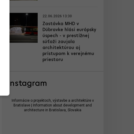
22.06.2026 13:30
Zastávka MHD v
Dúbravke hlási európsky
úspech - v prestížnej
súťaži zaujala
architektúrou aj
prístupom k verejnému
priestoru
Instagram
Informácie o projektoch, výstavbe a architektúre v
Bratislave | Information about development and
architecture in Bratislava, Slovakia