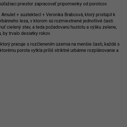
li súťažiaci priestor zapracovať pripomienky od porotcov.
Amulet + sustektecl + Veronika Brabcová, ktorý pristúpil k
urbánneho lesa, v ktorom sú rozmiestnené jednotlivé časti
uť cielený stav, a teda požadovanú hustotu a výšku zelene,
, by trvalo desiatky rokov.
i, ktorý pracuje s rozčlenením územia na menšie časti, každá s
torému porota vytkla príliš striktné urbánne rozplánovanie a