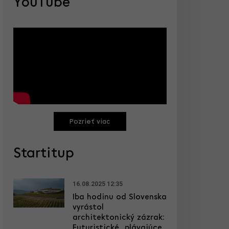
YouTube
Pozrieť viac
Startitup
16.08.2025 12:35
Iba hodinu od Slovenska
vyrástol
architektonický zázrak:
Futuristické „plávajúce