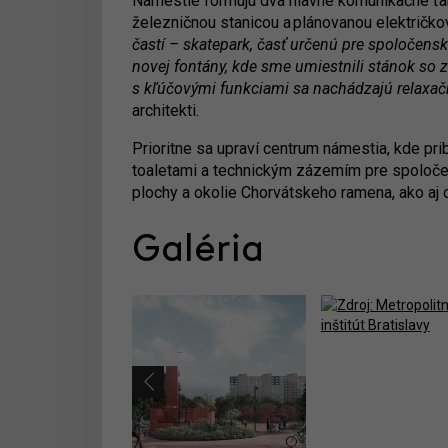
Námestie formujú dva hlavné komunikačné ťahy
železničnou stanicou a plánovanou električk
častí – skatepark, časť určenú pre spoločensk
novej fontány, kde sme umiestnili stánok so 
s kľúčovými funkciami sa nachádzajú relaxač
architekti.
Prioritne sa upraví centrum námestia, kde pr
toaletami a technickým zázemím pre spoločens
plochy a okolie Chorvátskeho ramena, ako aj 
Galéria