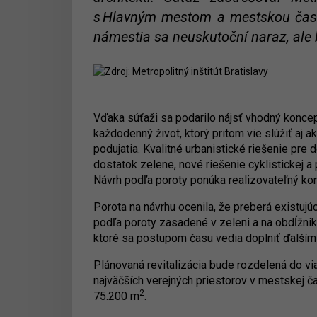
s Hlavným mestom a mestskou časťo
námestia sa neuskutoční naraz, ale 
Vďaka súťaži sa podarilo nájsť vhodný koncep
každodenný život, ktorý pritom vie slúžiť aj 
podujatia. Kvalitné urbanistické riešenie pre 
dostatok zelene, nové riešenie cyklistickej a p
Návrh podľa poroty ponúka realizovateľný kon
Porota na návrhu ocenila, že preberá existuj
podľa poroty zasadené v zeleni a na obdĺžnik
ktoré sa postupom času vedia doplniť ďalšími
Plánovaná revitalizácia bude rozdelená do vi
najväčších verejných priestorov v mestskej č
2
75.200 m
.