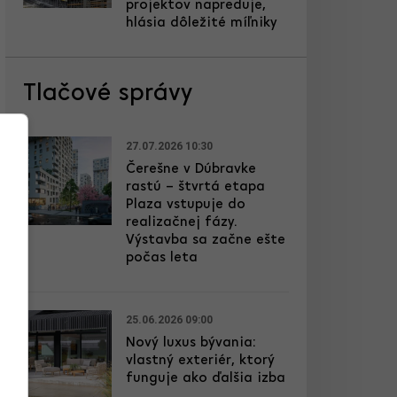
projektov napreduje,
hlásia dôležité míľniky
Tlačové správy
27.07.2026 10:30
Čerešne v Dúbravke
rastú – štvrtá etapa
Plaza vstupuje do
realizačnej fázy.
Výstavba sa začne ešte
počas leta
25.06.2026 09:00
Nový luxus bývania:
vlastný exteriér, ktorý
funguje ako ďalšia izba