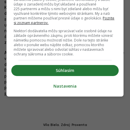
spoločnosti však naznačuje, že sa výstavba spustí po dokončení
údaje o zariadení) môžu byť ukladané a používané
Kesselbaueru. V odpovedi pre YIM.BA však túto informáciu
225 partnermi a môžu s nimi byť zdieľané alebo môžu byť
developer špecifikuje.
„Projekt Vila Biela už disponuje právoplatným
využívané konkrétne týmito webovými stránkami. My a naši
partneri môžeme používať presné údaje o geolokácii.
Pozrite
stavebným povolením. Proces samotnej výstavby bol spustený,“
si zoznam partnerov.
upozorňuje Škodáček, hoci na stavenisku zatiaľ veľa aktivity
nebadať. Iné detaily o Vile Biela zatiaľ známe nie sú.
„Bytový
Niektorí dodávatelia môžu spracúvať vaše osobné údaje na
základe oprávneného záujmu, proti ktorému môžete vzniesť
štandard ešte nie je špecifikovaný. Predaj bytov nie je zatiaľ aktuálny,“
námietku pomocou možností nižšie. Dole na tejto stránke
zhŕňa riaditeľ developmentu v Proxente.
alebo v ponuke webu nájdite odkaz, pomocou ktorého
môžete spravovať alebo odvolať súhlas v nastaveniach
Autorom architektúry je kancelária Endorfine. Doteraz zverejnené
ochrany súkromia a súborov cookie.
vizualizácie sľubujú dobrú úroveň súčasnej architektúry, ktorá
dobre nadviaže na postupne sa skvalitňujúcu okolitú zástavbu.
Súhlasím
Banskobystrická ulica bola donedávna nepochopiteľne
prehliadaná, už onedlho by sa ale mohla premeniť na luxusne
pôsobiacu mestskú ulicu. Okrem Vily Biela, ktorá sa má dokončiť
Nastavenia
približne v roku 2024, sa v susedstve plánuje aj
bytový dom
s galériou
.
Vila Biela. Zdroj: Proxenta