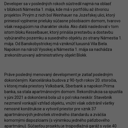
Developer sa v posledných rokoch sústredil najmä na oblasť
v blízkosti Námestia 1. mája, kde má v portfóliu až štvoricu
projektov. Prvým z nich bol Weinhauer na Jozefskej ulici, ktorý
priniesol vyplnenie prieluky súčasne pôsobiacim domom, tvarovo
však reagujúcim na charakter okolia. Ako ďalší nasledoval v tom
istom bloku Kesselbauer, ktorý prináša prestavbu a dostavbu
vybúraného pozemku a susedného objektu zo strany Námestia 1.
mája. Od Banskobystrickej má vzniknúť luxusná Vila Biela.
Napokon na nároží Vysokej a Námestia 1. mája sa nachádza
zrekonštruovaný administratívny objekt Blokk.
Práve posledný menovaný development je zatiaľ posledným
dokončeným. Kancelárska budova z 90-tych rokov 20. storočia,
v ktorej mala priestory Volksbank, Sberbank a napokon Prima
banka, sa stala apartmánovým domom. Rekonštrukcia sa spustila
v júni 2021 a dokončená bola už o pol roka neskôr. Stavebník
nezmenil vonkajší vzhľad objektu, vnútri však odstránil všetky
nenosné konštrukcie a vytvoril priestor pre vznik 37
apartmánových jednotiek stredného štandardu a zväčša
komornými dispozíciami (s výnimkou jedného päťizbového
apartmánu). Súčasťou projektu je trojpodlažná garáž s vyše 40