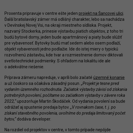
Proxenta pripravuje v centre ešte jeden
projekt na Šancovej ulici
.
Ďalší bratislavský zámer má odlišný charakter, lebo sa nachádza
v Devínskej Novej Vsi, na okraji miestneho sídliska. Projekt,
nazvaný Stockerka, prinesie výstavbu piatich objektov, z toho tri
budú bytové domy, jeden bude apartmánový a piaty bude slúžiť
pre vybavenosť. Bytovky budú mať sedem alebo osem podlaží,
objekt vybavenosti jedno podlažie. Ide do istej miery o typickú
rozvoľnenú zástavbu, kde tvar a rozmiestnenie domov diktovali
svetlotechnické podmienky. S ohľadom na lokalitu ide ale
o adekvátne riešenie.
Príprava zámeru napreduje, v apríli bolo začaté
územné konanie
a už čoskoro sa očakáva zásadný posun.
„Projekt je tesne pred
vydaním územného rozhodnutia. Začiatok výstavby závisí od získania
potrebných povolení, počítame so začiatkom výstavby v závere roka
2022,“
upozorňuje Martin Škodáček. Od vydania povolení sa bude
odrážať aj spustenie predaja bytov.
„V rovnakom čase, t. j. po
získaní stavebného povolenia, uvoľníme do predaja limitovaný počet
bytov,“
dodáva developer.
Na rozdiel od projektov v centre, v tomto prípade nepôjde