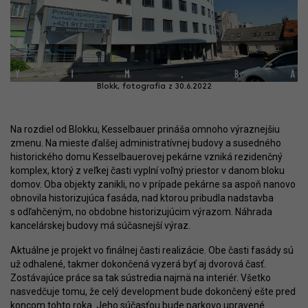
Blokk, fotografia z 30.6.2022
Na rozdiel od Blokku, Kesselbauer prináša omnoho výraznejšiu
zmenu. Na mieste ďalšej administratívnej budovy a susedného
historického domu Kesselbauerovej pekárne vzniká rezidenčný
komplex, ktorý z veľkej časti vyplní voľný priestor v danom bloku
domov. Oba objekty zanikli, no v prípade pekárne sa aspoň nanovo
obnovila historizujúca fasáda, nad ktorou pribudla nadstavba
s odľahčeným, no obdobne historizujúcim výrazom. Náhrada
kancelárskej budovy má súčasnejší výraz.
Aktuálne je projekt vo finálnej časti realizácie. Obe časti fasády sú
už odhalené, takmer dokončená vyzerá byť aj dvorová časť.
Zostávajúce práce sa tak sústredia najmä na interiér. Všetko
nasvedčuje tomu, že celý development bude dokončený ešte pred
koncom tohto roka. Jeho súčasťou bude parkovo upravené