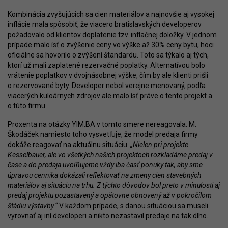
Kombinácia zvyšujúcich sa cien materiálov a najnovšie aj vysokej
inflácie mala spôsobiť, že viacero bratislavských developerov
požadovalo od klientov doplatenie tzv. inflačnej doložky. V jednom
prípade malo ísť o zvýšenie ceny vo výške až 30% ceny bytu, hoci
oficiálne sa hovorilo o zvýšení štandardu. Toto sa týkalo aj tých,
ktorí už mali zaplatené rezervačné poplatky. Alternatívou bolo
vrátenie poplatkov v dvojnásobnej výške, čím by ale klienti prišli
o rezervované byty. Developer nebol verejne menovaný, podľa
viacerých kuloárnych zdrojov ale malo ísť práve o tento projekt a
o túto firmu.
Proxenta na otázky YIM.BA v tomto smere nereagovala. M.
Škodáček namiesto toho vysvetľuje, že model predaja firmy
dokáže reagovať na aktuálnu situáciu.
„Nielen pri projekte
Kesselbauer, ale vo všetkých našich projektoch rozkladáme predaj v
čase a do predaja uvoľňujeme vždy iba časť ponuky tak, aby sme
úpravou cenníka dokázali reflektovať na zmeny cien stavebných
materiálov aj situáciu na trhu. Z týchto dôvodov bol preto v minulosti aj
predaj projektu pozastavený a opätovne obnovený až v pokročilom
štádiu výstavby.“
V každom prípade, s danou situáciou sa museli
vyrovnať aj iní developeri a nikto nezastavil predaje na tak dlho.