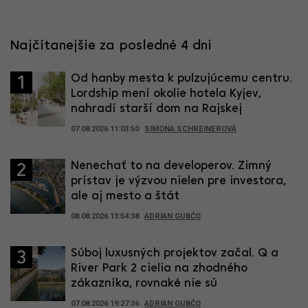
Najčítanejšie za posledné 4 dni
Od hanby mesta k pulzujúcemu centru.
1
Lordship mení okolie hotela Kyjev,
nahradí starší dom na Rajskej
07.08.2026 11:03:50
SIMONA SCHREINEROVÁ
Nenechať to na developerov. Zimný
2
prístav je výzvou nielen pre investora,
ale aj mesto a štát
08.08.2026 13:54:38
ADRIAN GUBČO
Súboj luxusných projektov začal. Q a
3
River Park 2 cielia na zhodného
zákazníka, rovnaké nie sú
07.08.2026 19:27:36
ADRIAN GUBČO