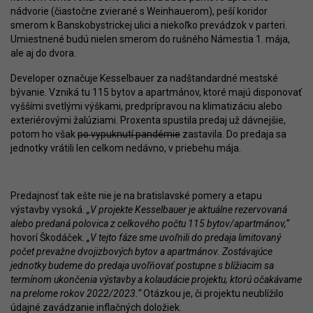
nádvorie (čiastočne zvierané s Weinhauerom), peší koridor
smerom k Banskobystrickej ulici a niekoľko prevádzok v parteri.
Umiestnené budú nielen smerom do rušného Námestia 1. mája,
ale aj do dvora.
Developer označuje Kesselbauer za nadštandardné mestské
bývanie. Vzniká tu 115 bytov a apartmánov, ktoré majú disponovať
vyššími svetlými výškami, predprípravou na klimatizáciu alebo
exteriérovými žalúziami. Proxenta spustila predaj už dávnejšie,
potom ho však
po vypuknutí pandémie
zastavila. Do predaja sa
jednotky vrátili len celkom nedávno, v priebehu mája.
Predajnosť tak ešte nie je na bratislavské pomery a etapu
výstavby vysoká.
„V projekte Kesselbauer je aktuálne rezervovaná
alebo predaná polovica z celkového počtu 115 bytov/apartmánov,“
hovorí Škodáček.
„V tejto fáze sme uvoľnili do predaja limitovaný
počet prevažne dvojizbových bytov a apartmánov. Zostávajúce
jednotky budeme do predaja uvoľňovať postupne s blížiacim sa
termínom ukončenia výstavby a kolaudácie projektu, ktorú očakávame
na prelome rokov 2022/2023.“
Otázkou je, či projektu neublížilo
údajné zavádzanie inflačných doložiek.