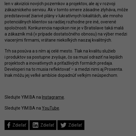
len v akvizícii nových pozemkov a projektov, ale aj v rozvoji
zákazníckeho servisu. Ak v tomto smere zásadne zlyháva, môže
predstavovať žiarivé plány v lukratívnych lokalitách, ale mnoho
potenciálnych klientov sa radšej rozhodne pre iné, overené
spoločnosti. Konkurencia napokon nie je v Bratislave taká malá
a zákazník má (v prípade dostatočného obnosu) na výber medzi
viacerými firmami, vrátane niekoľkých naozaj kvalitných.
Trh sa posúva a s ním aj celé mesto. Tlak na kvalitu služieb
i produktov sa postupne zvyšuje, čo sa musí odraziť na lepších
projektoch a inovatívnych a príťažlivých formách predaja.
Developeri na to musia reflektovať – a medzi nimi aj Proxenta.
Inak môžu jej veľké ambície dopadnúť veľkým neúspechom.
Sledujte YIM.BA na
Instagrame
.
Sledujte YIM.BA na
YouTube
.
Zdieľať
Zdieľať
Zdieľať