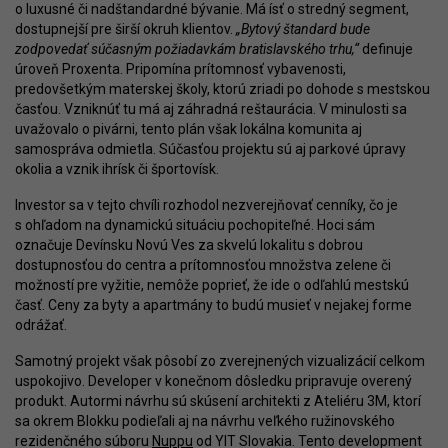
o luxusné či nadštandardné bývanie. Má ísť o stredný segment,
dostupnejší pre širší okruh klientov.
„Bytový štandard bude
zodpovedať súčasným požiadavkám bratislavského trhu,“
definuje
úroveň Proxenta. Pripomína prítomnosť vybavenosti,
predovšetkým materskej školy, ktorú zriadi po dohode s mestskou
časťou. Vzniknúť tu má aj záhradná reštaurácia. V minulosti sa
uvažovalo o pivárni, tento plán však lokálna komunita aj
samospráva odmietla. Súčasťou projektu sú aj parkové úpravy
okolia a vznik ihrísk či športovísk.
Investor sa v tejto chvíli rozhodol nezverejňovať cenníky, čo je
s ohľadom na dynamickú situáciu pochopiteľné. Hoci sám
označuje Devínsku Novú Ves za skvelú lokalitu s dobrou
dostupnosťou do centra a prítomnosťou množstva zelene či
možností pre vyžitie, nemôže poprieť, že ide o odľahlú mestskú
časť. Ceny za byty a apartmány to budú musieť v nejakej forme
odrážať.
Samotný projekt však pôsobí zo zverejnených vizualizácií celkom
uspokojivo. Developer v konečnom dôsledku pripravuje overený
produkt. Autormi návrhu sú skúsení architekti z Ateliéru 3M, ktorí
sa okrem Blokku podieľali aj na návrhu veľkého ružinovského
rezidenčného súboru
Nuppu
od YIT Slovakia. Tento development