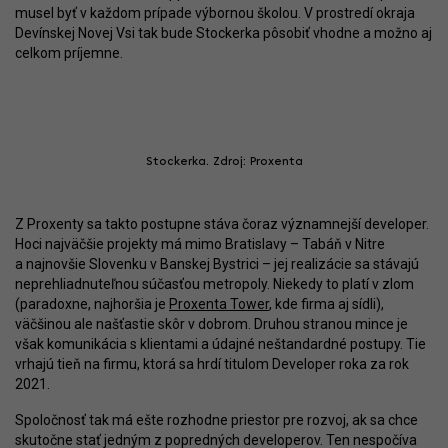
musel byť v každom prípade výbornou školou. V prostredí okraja
Devínskej Novej Vsi tak bude Stockerka pôsobiť vhodne a možno aj
celkom príjemne.
Stockerka. Zdroj: Proxenta
Z Proxenty sa takto postupne stáva čoraz významnejší developer.
Hoci najväčšie projekty má mimo Bratislavy – Tabáň v Nitre
a najnovšie Slovenku v Banskej Bystrici – jej realizácie sa stávajú
neprehliadnuteľnou súčasťou metropoly. Niekedy to platí v zlom
(paradoxne, najhoršia je
Proxenta Tower
, kde firma aj sídli),
väčšinou ale našťastie skôr v dobrom. Druhou stranou mince je
však komunikácia s klientami a údajné neštandardné postupy. Tie
vrhajú tieň na firmu, ktorá sa hrdí titulom Developer roka za rok
2021.
Spoločnosť tak má ešte rozhodne priestor pre rozvoj, ak sa chce
skutočne stať jedným z popredných developerov. Ten nespočíva