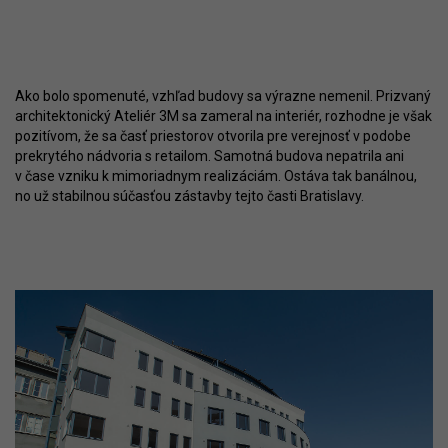
Ako bolo spomenuté, vzhľad budovy sa výrazne nemenil. Prizvaný
architektonický Ateliér 3M sa zameral na interiér, rozhodne je však
pozitívom, že sa časť priestorov otvorila pre verejnosť v podobe
prekrytého nádvoria s retailom. Samotná budova nepatrila ani
v čase vzniku k mimoriadnym realizáciám. Ostáva tak banálnou,
no už stabilnou súčasťou zástavby tejto časti Bratislavy.