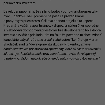
parkovacími miestami.
Developer pripomína, že v rámci budovy obnovil aj staromestský
dvor – bankovú halu premenil na pasáž s prevádzkami
a pobytovým priestorom. Celkovo hodnotí projekt ako úspech.
Predaná je väčšina apartmánov, k dispozícii sú len štyri, spoločne
s niekoľkými obchodnými priestormi. Pre developera to bola dobrá
investícia zvlášť s prihliadnutím na fakt, že pôvodne tu chcel zriadiť
kancelárie.
„Myslím, že sme urobili veľmi dobre,“
konštatuje Martin
Škodáček, riaditeľ developmentu skupiny Proxenta.
„Zmena
administratívnych priestorov na apartmány, ktoré sú často situované v
lukratívnych lokalitách, bude pravdepodobne novým developerským
trendom vzhľadom na pokračujúci nedostatok nových bytov na trhu.“