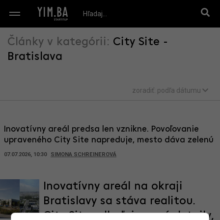
Články v kategórii:
City Site -
Bratislava
zoradiť:
podľa dátumu
Inovatívny areál predsa len vznikne. Povoľovanie
upraveného City Site napreduje, mesto dáva zelenú
07.07.2026, 10:30
SIMONA SCHREINEROVÁ
Inovatívny areál na okraji
Bratislavy sa stáva realitou.
City Site odhaľuje nové detaily,