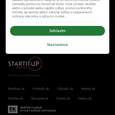
námietku pomocou možností nižšie. Dole na tejto stránke
alebo v ponuke webu nájdite odkaz, pomocou ktorého
môžete spravovať alebo odvolať súhlas v nastaveniach
ochrany súkromia a súborov cookie.
Kontakt
Inzercia
Cenník
Redakcia
Kariéra
Súhlasím
Nastavenia
Člen združenia IAB Slovakia
Startitup.sk
Fontech.sk
Odzadu.sk
interez.sk
Emefka.sk
Receptik.sk
Femm.sk
Yimba.sk