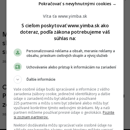
Pokračovať s nevyhnutnými cookies →
má vykryť medzeru na trhu
Víta ťa www.yimba.sk
10.06.2025, 19:27
ADRIAN GUBČO
S cieľom poskytovať www.yimba.sk ako
doteraz, podľa zákona potrebujeme váš
Moderná zóna namiesto starých
súhlas na:
skladov. City Site pri Slovnafte
Personalizovaná reklama a obsah, meranie reklamy a
smeruje k výstavbe
obsahu, prieskum cieľových skupín a vývoj služieb
20.10.2023, 10:30
SIMONA SCHREINEROVÁ
Uchovávanie alebo prístup k informáciám na zariadení
Ďalšie informácie
Odstrašujúca Slovnaftská sa zlepší.
Vaše osobné údaje budú spracúvané a informácie z vášho
zariadenia (súbory cookie, jedinečné identifikátory a ďalšie
Projekt City Site prinesie revitalizáciu
údaje o zariadení) môžu byť ukladané a používané
225 partnermi a môžu s nimi byť zdieľané alebo môžu byť
zanedbaného areálu
využívané konkrétne týmito webovými stránkami. My a naši
partneri môžeme používať presné údaje o geolokácii.
Pozrite
30.12.2022, 14:22
ANDREJ SÁRKÖZI
si zoznam partnerov.
Niektorí dodávatelia môžu spracúvať vaše osobné údaje na
základe oprávneného záujmu, proti ktorému môžete vzniesť