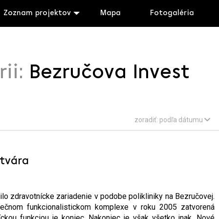
Zoznam projektov
Mapa
Fotogaléria
rii:
Bezručova Invest
zoradiť:
podľa dátumu
otvára
ilo zdravotnícke zariadenie v podobe polikliniky na Bezručovej.
ečnom funkcionalistickom komplexe v roku 2005 zatvorená
íckou funkciou je koniec. Nakoniec je však všetko inak. Nové