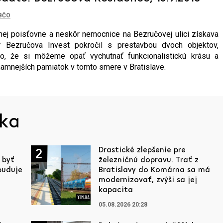
BČO
ej poisťovne a neskôr nemocnice na Bezručovej ulici získava
r Bezručova Invest pokročil s prestavbou dvoch objektov,
oľko, že si môžeme opäť vychutnať funkcionalistickú krásu a
namnejších pamiatok v tomto smere v Bratislave.
ska
Drastické zlepšenie pre
2
 byť
železničnú dopravu. Trať z
buduje
Bratislavy do Komárna sa má
modernizovať, zvýši sa jej
kapacita
05.08.2026 20:28