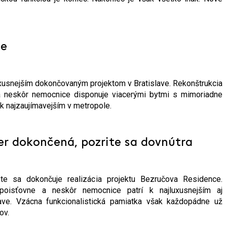
ce
xusnejším dokončovaným projektom v Bratislave. Rekonštrukcia
a neskôr nemocnice disponuje viacerými bytmi s mimoriadne
 k najzaujímavejším v metropole.
er dokončená, pozrite sa dovnútra
te sa dokončuje realizácia projektu Bezručova Residence.
poisťovne a neskôr nemocnice patrí k najluxusnejším aj
ave. Vzácna funkcionalistická pamiatka však každopádne už
ov.