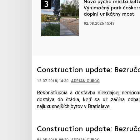
Nová pýcha mesta kultú
3
Výnimočný park čoskor
doplní unikátny most
02.08.2026 15:43
Construction update: Bezručo
12.07.2018, 14:30
ADRIAN GUBČO
Rekonštrukcia a dostavba niekdajšej nemocni
dostáva do štádia, keď sa už začína odhaľ
najluxusnejších bytov v Bratislave.
Construction update: Bezručov