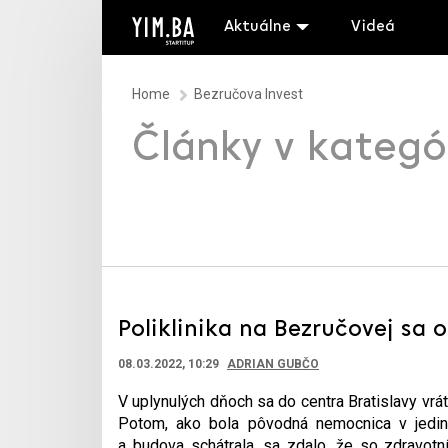
Aktuálne
Videá
Home
Bezručova Invest
Články v kategó
Poliklinika na Bezručovej sa 
08.03.2022, 10:29
ADRIAN GUBČO
V uplynulých dňoch sa do centra Bratislavy vrát
Potom, ako bola pôvodná nemocnica v jedin
a budova schátrala, sa zdalo, že so zdravotn