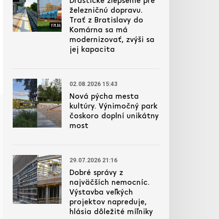
Drastické zlepšenie pre
železničnú dopravu.
Trať z Bratislavy do
Komárna sa má
modernizovať, zvýši sa
jej kapacita
02.08.2026 15:43
Nová pýcha mesta
kultúry. Výnimočný park
čoskoro doplní unikátny
most
29.07.2026 21:16
Dobré správy z
najväčších nemocníc.
Výstavba veľkých
projektov napreduje,
hlásia dôležité míľniky