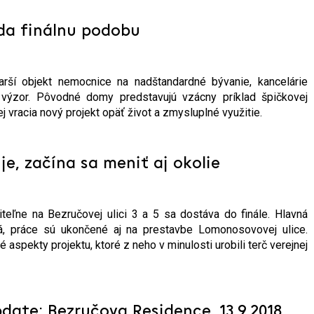
da finálnu podobu
arší objekt nemocnice na nadštandardné bývanie, kancelárie
výzor. Pôvodné domy predstavujú vzácny príklad špičkovej
j vracia nový projekt opäť život a zmysluplné využitie.
e, začína sa meniť aj okolie
teľne na Bezručovej ulici 3 a 5 sa dostáva do finále. Hlavná
, práce sú ukončené aj na prestavbe Lomonosovovej ulice.
é aspekty projektu, ktoré z neho v minulosti urobili terč verejnej
date: Bezručova Residence, 13.9.2018