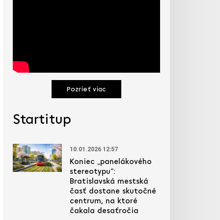
Pozrieť viac
Startitup
10.01.2026 12:57
Koniec „panelákového
stereotypu“:
Bratislavská mestská
časť dostane skutočné
centrum, na ktoré
čakala desaťročia