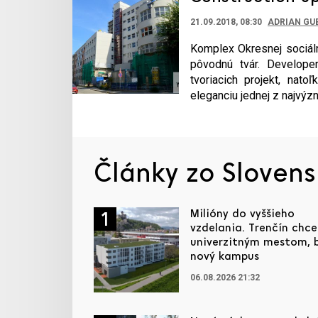
21.09.2018, 08:30
ADRIAN GU
Komplex Okresnej sociáln
pôvodnú tvár. Develope
tvoriacich projekt, nat
eleganciu jednej z najvýz
Články zo Sloven
Milióny do vyššieho
1
vzdelania. Trenčín chce
univerzitným mestom, 
nový kampus
06.08.2026 21:32