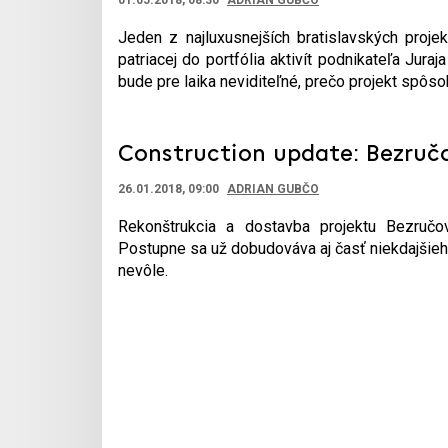
01.05.2018, 08:30
ADRIAN GUBČO
Jeden z najluxusnejších bratislavských proj
patriacej do portfólia aktivít podnikateľa Jura
bude pre laika neviditeľné, prečo projekt spôso
Construction update: Bezručo
26.01.2018, 09:00
ADRIAN GUBČO
Rekonštrukcia a dostavba projektu Bezručo
Postupne sa už dobudováva aj časť niekdajšieh
nevôle.