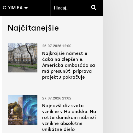
O YIM.BA
Najčítanejšie
26.07.2026 12:00
Najkrajšie námestie
čaká na zlepšenie.
Americká ambasáda sa
má presunúť, príprava
projektu pokračuje
27.07.2026 21:02
Najnovší div sveta
vznikne v Holandsku. Na
rotterdamskom nábreží
vznikne absolútne
unikátne dielo