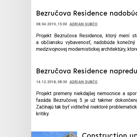
Bezručova Residence nadobú
08.04.2019, 15:00
ADRIAN GUBČO
Projekt Bezručova Residence, ktorý mení st
a občiansku vybavenosť, nadobúda konečný 
medzivojnovej modernistickej architektúry, ktore
Bezručova Residence napreduj
14.12.2018, 08:30
ADRIAN GUBČO
Projekt premeny niekdajšej nemocnice a spori
fasáda Bezručovej 5 je už takmer dokončená
Začínajú tak byť viditeľné niektoré problematick
kritiky.
Construction up