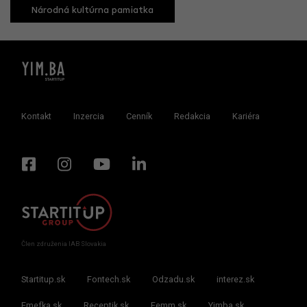
Národná kultúrna pamiatka
Kontakt
Inzercia
Cenník
Redakcia
Kariéra
Člen združenia IAB Slovakia
Startitup.sk
Fontech.sk
Odzadu.sk
interez.sk
Emefka.sk
Receptik.sk
Femm.sk
Yimba.sk