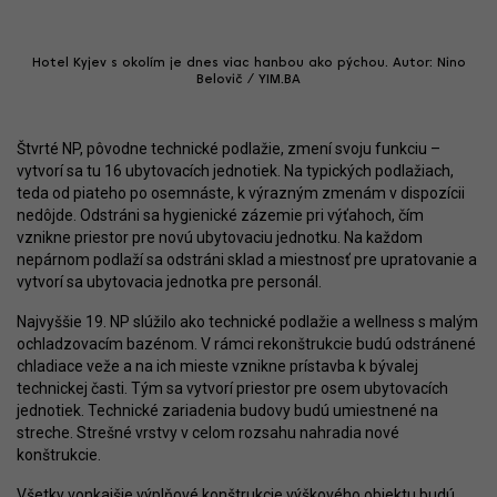
Hotel Kyjev s okolím je dnes viac hanbou ako pýchou. Autor: Nino
Belovič / YIM.BA
Štvrté NP, pôvodne technické podlažie, zmení svoju funkciu –
vytvorí sa tu 16 ubytovacích jednotiek. Na typických podlažiach,
teda od piateho po osemnáste, k výrazným zmenám v dispozícii
nedôjde. Odstráni sa hygienické zázemie pri výťahoch, čím
vznikne priestor pre novú ubytovaciu jednotku. Na každom
nepárnom podlaží sa odstráni sklad a miestnosť pre upratovanie a
vytvorí sa ubytovacia jednotka pre personál.
Najvyššie 19. NP slúžilo ako technické podlažie a wellness s malým
ochladzovacím bazénom. V rámci rekonštrukcie budú odstránené
chladiace veže a na ich mieste vznikne prístavba k bývalej
technickej časti. Tým sa vytvorí priestor pre osem ubytovacích
jednotiek. Technické zariadenia budovy budú umiestnené na
streche. Strešné vrstvy v celom rozsahu nahradia nové
konštrukcie.
Všetky vonkajšie výplňové konštrukcie výškového objektu budú