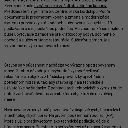
Ako sa zdá, rekonštrukcia hotela Kyjev sa naozaj približuje.
Zverejnené bolo
oznámenie o začatí stavebného konania
.
Predkladateľom je firma SK Centre, blízka Lordshipu. Podľa
dokumentu je predmetom konania zmena a modernizácia
systému prevádzky krátkodobého ubytovania v objekte s 19
podlažiami a dvojpodlažnou podnožou. Hlavnou funkčnou náplňou
bude ubytovacie zariadenie pre krátkodobý pobyt, doplnené o
obchod a služby vrátane reštaurácie. Súčasťou zámeru je aj
vytvorenie nových parkovacích miest.
Stavba sa v súčasnosti nachádza vo výrazne opotrebovanom
stave. Z tohto dôvodu je nevyhnutné vykonať celkovú
rekonštrukciu objektu z hľadiska prevádzky aj vzhľadu v
potrebnom rozsahu tak, aby stavba spĺňala technické a
užívateľské požiadavky. Z pohľadu architektonického výrazu bude
nutné zachovať pôvodnú architektúru objektu v čo najväčšej
miere.
Navrhované zmeny budú pozostávať z dispozičných, technických
a technologických úprav. Na prvom podzemnom podlaží (PP),
ktoré slúžilo predovšetkým ako technické podlažie, dôjde k
búracím prácam. Priestor má byť vyčistený až na nosný systém a