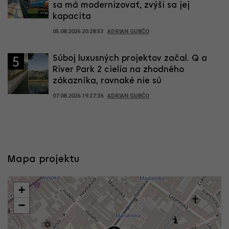
sa má modernizovať, zvýši sa jej
kapacita
05.08.2026 20:28:53
ADRIAN GUBČO
Súboj luxusných projektov začal. Q a
5
River Park 2 cielia na zhodného
zákazníka, rovnaké nie sú
07.08.2026 19:27:36
ADRIAN GUBČO
Mapa projektu
+
−