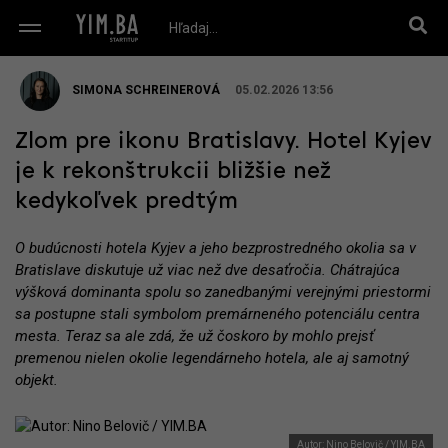
SIMONA SCHREINEROVÁ
05.02.2026 13:56
Zlom pre ikonu Bratislavy. Hotel Kyjev
je k rekonštrukcii bližšie než
kedykoľvek predtým
O budúcnosti hotela Kyjev a jeho bezprostredného okolia sa v
Bratislave diskutuje už viac než dve desaťročia. Chátrajúca
výšková dominanta spolu so zanedbanými verejnými priestormi
sa postupne stali symbolom premárneného potenciálu centra
mesta. Teraz sa ale zdá, že už čoskoro by mohlo prejsť
premenou nielen okolie legendárneho hotela, ale aj samotný
objekt.
Autor: Nino Belovič / YIM.BA