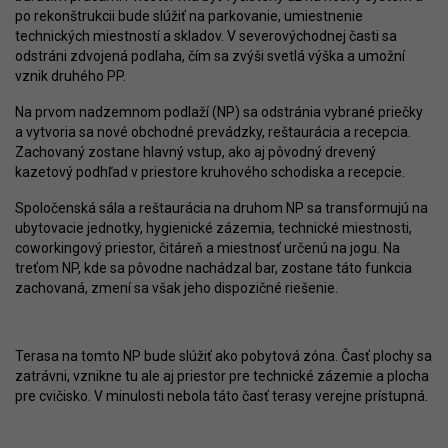
po rekonštrukcii bude slúžiť na parkovanie, umiestnenie
technických miestností a skladov. V severovýchodnej časti sa
odstráni zdvojená podlaha, čím sa zvýši svetlá výška a umožní
vznik druhého PP.
Na prvom nadzemnom podlaží (NP) sa odstránia vybrané priečky
a vytvoria sa nové obchodné prevádzky, reštaurácia a recepcia.
Zachovaný zostane hlavný vstup, ako aj pôvodný drevený
kazetový podhľad v priestore kruhového schodiska a recepcie.
Spoločenská sála a reštaurácia na druhom NP sa transformujú na
ubytovacie jednotky, hygienické zázemia, technické miestnosti,
coworkingový priestor, čitáreň a miestnosť určenú na jogu. Na
treťom NP, kde sa pôvodne nachádzal bar, zostane táto funkcia
zachovaná, zmení sa však jeho dispozičné riešenie.
Terasa na tomto NP bude slúžiť ako pobytová zóna. Časť plochy sa
zatrávni, vznikne tu ale aj priestor pre technické zázemie a plocha
pre cvičisko. V minulosti nebola táto časť terasy verejne prístupná.