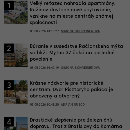
Veľký reťazec nahradia apartmány.
1
Ružinov dostane nové ubytovanie,
vznikne na mieste centrály známej
spoločnosti
05.08.2026 13:15:27
SIMONA SCHREINEROVÁ
Búranie v susedstve Račianskeho mýta
2
sa blíži. Mýtna 37 čaká na posledné
povolenie
05.08.2026 16:42:19
SIMONA SCHREINEROVÁ
Krásne nádvorie pre historické
3
centrum. Dvor Pisztoryho paláca je
obnovený a otvorený
05.08.2026 10:48:20
ADRIAN GUBČO
Drastické zlepšenie pre železničnú
4
dopravu. Trať z Bratislavy do Komárna