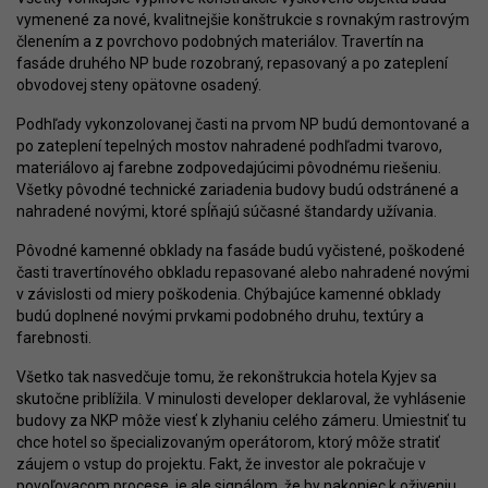
vymenené za nové, kvalitnejšie konštrukcie s rovnakým rastrovým
členením a z povrchovo podobných materiálov. Travertín na
fasáde druhého NP bude rozobraný, repasovaný a po zateplení
obvodovej steny opätovne osadený.
Podhľady vykonzolovanej časti na prvom NP budú demontované a
po zateplení tepelných mostov nahradené podhľadmi tvarovo,
materiálovo aj farebne zodpovedajúcimi pôvodnému riešeniu.
Všetky pôvodné technické zariadenia budovy budú odstránené a
nahradené novými, ktoré spĺňajú súčasné štandardy užívania.
Pôvodné kamenné obklady na fasáde budú vyčistené, poškodené
časti travertínového obkladu repasované alebo nahradené novými
v závislosti od miery poškodenia. Chýbajúce kamenné obklady
budú doplnené novými prvkami podobného druhu, textúry a
farebnosti.
Všetko tak nasvedčuje tomu, že rekonštrukcia hotela Kyjev sa
skutočne priblížila. V minulosti developer deklaroval, že vyhlásenie
budovy za NKP môže viesť k zlyhaniu celého zámeru. Umiestniť tu
chce hotel so špecializovaným operátorom, ktorý môže stratiť
záujem o vstup do projektu. Fakt, že investor ale pokračuje v
povoľovacom procese, je ale signálom, že by nakoniec k oživeniu