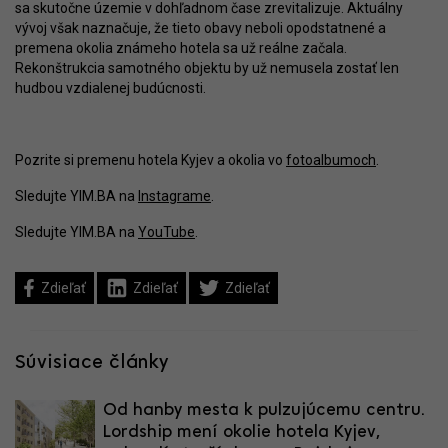
sa skutočne územie v dohľadnom čase zrevitalizuje. Aktuálny
vývoj však naznačuje, že tieto obavy neboli opodstatnené a
premena okolia známeho hotela sa už reálne začala.
Rekonštrukcia samotného objektu by už nemusela zostať len
hudbou vzdialenej budúcnosti.
Pozrite si premenu hotela Kyjev a okolia vo
fotoalbumoch
.
Sledujte YIM.BA na
Instagrame
.
Sledujte YIM.BA na
YouTube
.
Zdieľať
Zdieľať
Zdieľať
Súvisiace články
Od hanby mesta k pulzujúcemu centru.
Lordship mení okolie hotela Kyjev,