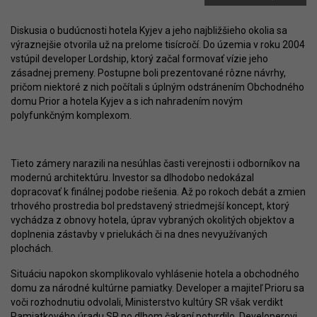
Diskusia o budúcnosti hotela Kyjev a jeho najbližšieho okolia sa
výraznejšie otvorila už na prelome tisícročí. Do územia v roku 2004
vstúpil developer Lordship, ktorý začal formovať vízie jeho
zásadnej premeny. Postupne boli prezentované rôzne návrhy,
pričom niektoré z nich počítali s úplným odstránením Obchodného
domu Prior a hotela Kyjev a s ich nahradením novým
polyfunkčným komplexom.
Tieto zámery narazili na nesúhlas časti verejnosti i odborníkov na
modernú architektúru. Investor sa dlhodobo nedokázal
dopracovať k finálnej podobe riešenia. Až po rokoch debát a zmien
trhového prostredia bol predstavený striedmejší koncept, ktorý
vychádza z obnovy hotela, úprav vybraných okolitých objektov a
doplnenia zástavby v prielukách či na dnes nevyužívaných
plochách.
Situáciu napokon skomplikovalo vyhlásenie hotela a obchodného
domu za národné kultúrne pamiatky. Developer a majiteľ Prioru sa
voči rozhodnutiu odvolali, Ministerstvo kultúry SR však verdikt
Pamiatkového úradu SR po dlhom čakaní potvrdilo. Developerovi