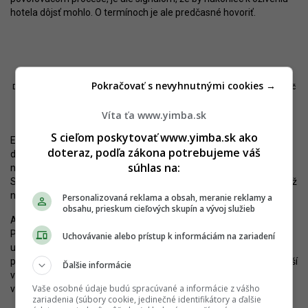
hotela dôjsť mohlo. O termínoch je ale predčasné hovoriť.
Pokračovať s nevyhnutnými cookies →
Domy na Cintorínskej prechádzajú modernizáciou. Autor: Nino Belovič
/ YIM.BA
Víta ťa www.yimba.sk
S cieľom poskytovať www.yimba.sk ako
Ešte minulý rok Lordship rozbehol súvisiace projekty – premenu
doteraz, podľa zákona potrebujeme váš
domov na Cintorínskej ulici a rekonštrukciu priestranstva medzi
súhlas na:
nimi a hotelom s pracovným názvom Námestie umelcov.
Stavebné povolenie na obnovu verejného priestoru bolo vydané už
na jeseň minulého roka.
Personalizovaná reklama a obsah, meranie reklamy a
obsahu, prieskum cieľových skupín a vývoj služieb
Autorom navrhovaného riešenia je ateliér Compass Architekti.
Podľa developera bol dôraz kladený na rešpektovanie existujúcej
Uchovávanie alebo prístup k informáciám na zariadení
urbanistickej štruktúry územia a jeho plynulé napojenie na okolité
prostredie. Súčasné parkovisko má zaniknúť a nahradiť ho má peší
Ďalšie informácie
verejný priestor určený na oddych, stretávanie a rôzne formy
Vaše osobné údaje budú spracúvané a informácie z vášho
verejného využitia, doplnený o výraznejší podiel zelene.
zariadenia (súbory cookie, jedinečné identifikátory a ďalšie