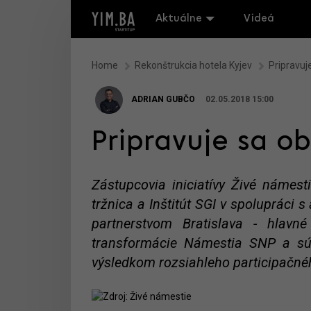
Aktuálne
Videá
Home
Rekonštrukcia hotela Kyjev
Pripravu
ADRIAN GUBČO
02.05.2018 15:00
Pripravuje sa 
Zástupcovia iniciatívy Živé námesti
tržnica a Inštitút SGI v spolupráci
partnerstvom Bratislava - hlavné
transformácie Námestia SNP a súv
výsledkom rozsiahleho participačné