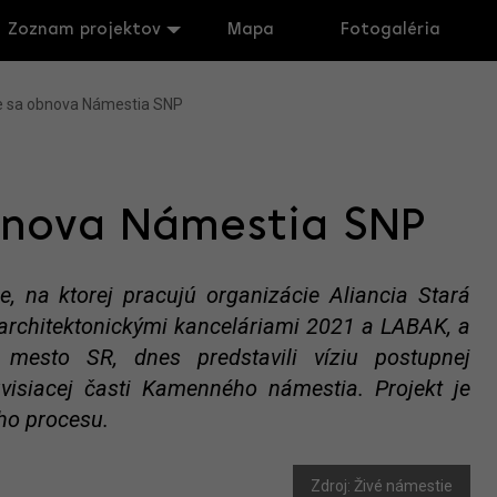
Zoznam projektov
Mapa
Fotogaléria
je sa obnova Námestia SNP
obnova Námestia SNP
e, na ktorej pracujú organizácie Aliancia Stará
 s architektonickými kanceláriami 2021 a LABAK, a
 mesto SR, dnes predstavili víziu postupnej
isiacej časti Kamenného námestia. Projekt je
ho procesu.
Zdroj: Živé námestie