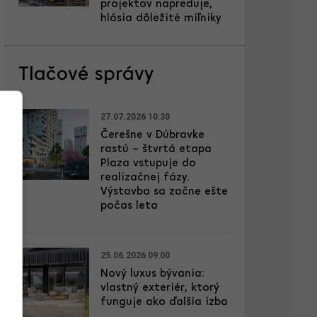
projektov napreduje,
hlásia dôležité míľniky
Tlačové správy
27.07.2026 10:30
Čerešne v Dúbravke
rastú – štvrtá etapa
Plaza vstupuje do
realizačnej fázy.
Výstavba sa začne ešte
počas leta
25.06.2026 09:00
Nový luxus bývania:
vlastný exteriér, ktorý
funguje ako ďalšia izba