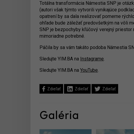
Totálna transformácia Námestia SNP je otázka
(autori však týmto vytvorili vynikajúce podkl
opatrení by sa dala realizovať pomerne rýchlo
ohľade bude záležať predovšetkým na vôli me
SNP je bezpochyby kľúčový verejný priestor m
mimoriadne potrebné.
Páčila by sa vám takáto podoba Námestia S
Sledujte YIM.BA na
Instagrame
.
Sledujte YIM.BA na
YouTube
.
Zdieľať
Zdieľať
Zdieľať
Galéria