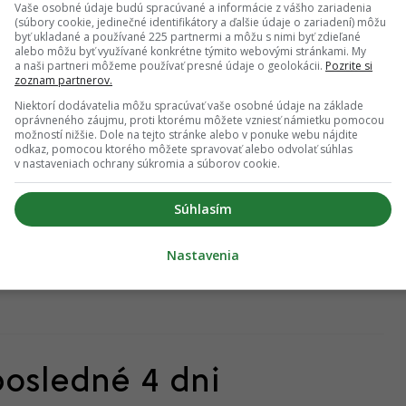
entre tak skoro nebude. Mesto na
Vaše osobné údaje budú spracúvané a informácie z vášho zariadenia
(súbory cookie, jedinečné identifikátory a ďalšie údaje o zariadení) môžu
využilo príležitosť, uzávery sa skončia
byť ukladané a používané 225 partnermi a môžu s nimi byť zdieľané
alebo môžu byť využívané konkrétne týmito webovými stránkami. My
a naši partneri môžeme používať presné údaje o geolokácii.
Pozrite si
IAN GUBČO
zoznam partnerov.
Niektorí dodávatelia môžu spracúvať vaše osobné údaje na základe
oprávneného záujmu, proti ktorému môžete vzniesť námietku pomocou
možností nižšie. Dole na tejto stránke alebo v ponuke webu nájdite
odkaz, pomocou ktorého môžete spravovať alebo odvolať súhlas
 sa stáva realitou. Mesto otvorilo prvú
v nastaveniach ochrany súkromia a súborov cookie.
mestia, sľubuje aj predláždenie cesty
Súhlasím
IAN GUBČO
Nastavenia
posledné 4 dni