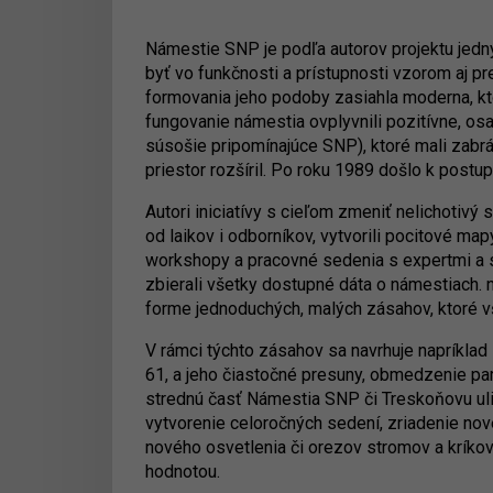
Námestie SNP je podľa autorov projektu jedný
byť vo funkčnosti a prístupnosti vzorom aj pre
formovania jeho podoby zasiahla moderna, kt
fungovanie námestia ovplyvnili pozitívne, osa
súsošie pripomínajúce SNP), ktoré mali zabrá
priestor rozšíril. Po roku 1989 došlo k postup
Autori iniciatívy s cieľom zmeniť nelichotivý 
od laikov i odborníkov, vytvorili pocitové ma
workshopy a pracovné sedenia s expertmi a s
zbierali všetky dostupné dáta o námestiach. n
forme jednoduchých, malých zásahov, ktoré v
V rámci týchto zásahov sa navrhuje napríklad z
61, a jeho čiastočné presuny, obmedzenie par
strednú časť Námestia SNP či Treskoňovu ulic
vytvorenie celoročných sedení, zriadenie nov
nového osvetlenia či orezov stromov a kríko
hodnotou.