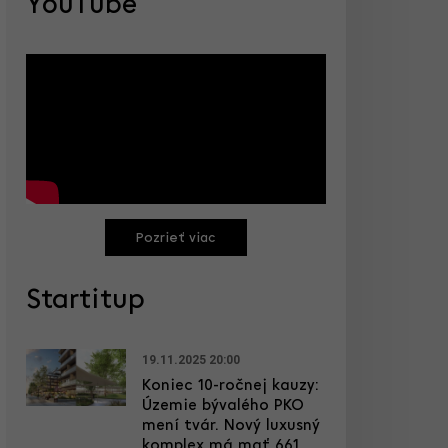
YouTube
Pozrieť viac
Startitup
19.11.2025 20:00
Koniec 10-ročnej kauzy:
Územie bývalého PKO
mení tvár. Nový luxusný
komplex má mať 661