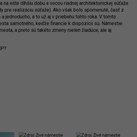
 na ešte dlhšiu dobu a vecou riadnej architektonickej súťaže
ady pre realizáciu súťaže). Ako však bolo spomenuté, časť z
 a jednoducho, a to už aj v priebehu tohto roka. V tomto
sta samotného, keďže financie k dispozícii sú. Námestie
esta, a preto sú takéto zmeny nielen žiadúce, ale aj
NP?