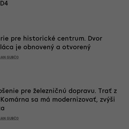
 D4
ie pre historické centrum. Dvor
aláca je obnovený a otvorený
IAN GUBČO
pšenie pre železničnú dopravu. Trať z
o Komárna sa má modernizovať, zvýši
ta
IAN GUBČO