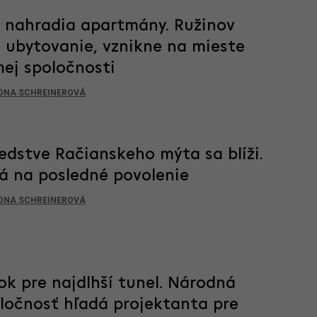
c nahradia apartmány. Ružinov
 ubytovanie, vznikne na mieste
mej spoločnosti
ONA SCHREINEROVÁ
edstve Račianskeho mýta sa blíži.
á na posledné povolenie
ONA SCHREINEROVÁ
ok pre najdlhší tunel. Národná
oločnosť hľadá projektanta pre