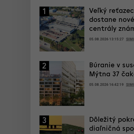
Veľký reťaze
1
dostane nové
centrály zná
05.08.2026 13:15:27
SIM
Búranie v sus
2
Mýtna 37 čak
05.08.2026 16:42:19
SIM
Dôležitý pokr
3
diaľničná sp