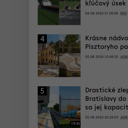
kľúčový úsek
04.08.2026 21:00:00
RED
Krásne nádvor
4
Pisztoryho p
05.08.2026 10:48:20
ADR
Drastické zle
5
Bratislavy d
sa jej kapaci
05.08.2026 20:28:53
ADR