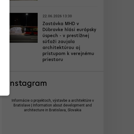
22.06.2026 13:30
Zastávka MHD v
Dúbravke hlási európsky
úspech - v prestížnej
súťaži zaujala
architektúrou aj
prístupom k verejnému
priestoru
Instagram
Informácie o projektoch, výstavbe a architektúre v
Bratislave | Information about development and
architecture in Bratislava, Slovakia