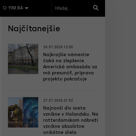
O YIM.BA
Najčítanejšie
26.07.2026 12:00
Najkrajšie námestie
čaká na zlepšenie.
Americká ambasáda sa
má presunúť, príprava
projektu pokračuje
27.07.2026 21:02
Najnovší div sveta
vznikne v Holandsku. Na
rotterdamskom nábreží
vznikne absolútne
unikátne dielo