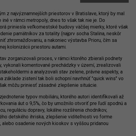
m z najvýznamnejších priestorov v Bratislave, ktorý by mal
 iné v rámci metropoly, dnes to však tak nie je. Do
orá priniesla veľkomestské budovy väčšej mierky, ktoré však
denie pamätníkov za totality (najprv socha Stalina, neskôr
niť zhromažďovaniu, a nakoniec výstavba Prioru, čím sa
nej kolonizácii priestoru autami.
stav zorganizovali proces, v rámci ktorého zbierali podnety
py, vykonali komentované prechádzky v území, zrealizovali
takeholdermi a analyzovali stav zelene, právne aspekty, a
a základe zistení tak boli schopní navrhnúť "quick wins" vo
šak môžu priniesť zásadné zlepšenie situácie.
jednotenie typov mobiliáru, ktorého autori identifikovali až
kovania áut o 9,5%, čo by umožnilo otvoriť pre ľudí spodnú a
u, reguláciu dopravy, lokálne rozšírenia chodníkov,
ého detského ihriska, zlepšenie viditeľnosti vo forme
v, alebo osadenie nových kioskov s vyššou pridanou