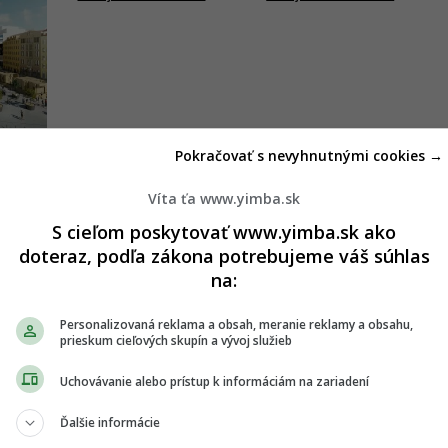
Pokračovať s nevyhnutnými cookies →
Víta ťa www.yimba.sk
S cieľom poskytovať www.yimba.sk ako
doteraz, podľa zákona potrebujeme váš súhlas
na:
a k pulzujúcemu centru. Lordship mení
Kyjev, nahradí starší dom na Rajskej
Personalizovaná reklama a obsah, meranie reklamy a obsahu,
prieskum cieľových skupín a vývoj služieb
ONA SCHREINEROVÁ
Uchovávanie alebo prístup k informáciám na zariadení
Ďalšie informácie