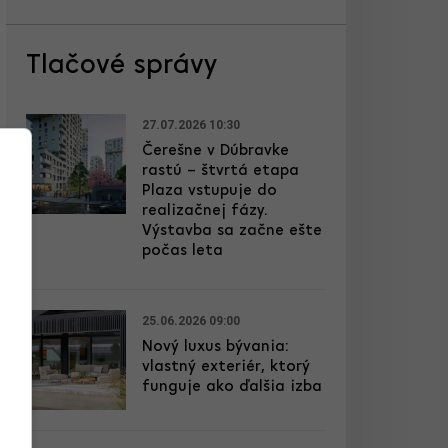
Tlačové správy
27.07.2026 10:30
Čerešne v Dúbravke
rastú – štvrtá etapa
Plaza vstupuje do
realizačnej fázy.
Výstavba sa začne ešte
počas leta
25.06.2026 09:00
Nový luxus bývania:
vlastný exteriér, ktorý
funguje ako ďalšia izba