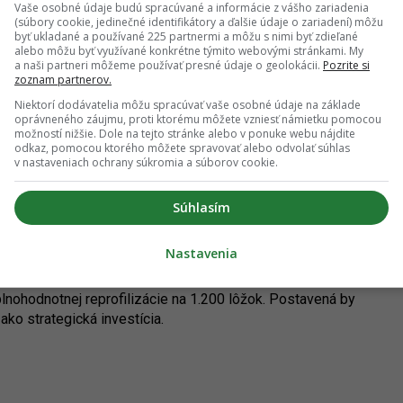
Vaše osobné údaje budú spracúvané a informácie z vášho zariadenia
vrub 1,8 až dve miliardy eur, ktoré budeme musieť
(súbory cookie, jedinečné identifikátory a ďalšie údaje o zariadení) môžu
mocníc, a táto vláda tu nechá budúcim vládam iba prázdnu
byť ukladané a používané 225 partnermi a môžu s nimi byť zdieľané
alebo môžu byť využívané konkrétne týmito webovými stránkami. My
a naši partneri môžeme používať presné údaje o geolokácii.
Pozrite si
zoznam partnerov.
ovensko - Za ľudí) kritizoval informácie o problémoch
Niektorí dodávatelia môžu spracúvať vaše osobné údaje na základe
mocnica v Prešove, ktorú stavia ministerstvo obrany pod
oprávneného záujmu, proti ktorému môžete vzniesť námietku pomocou
byť sčasti zbúraná pre použitie nekvalitných materiálov,
možností nižšie. Dole na tejto stránke alebo v ponuke webu nájdite
anažmentu ministerstva obrany, najmä vedenia
odkaz, pomocou ktorého môžete spravovať alebo odvolať súhlas
v nastaveniach ochrany súkromia a súborov cookie.
vyhlásil. Kaliňáka vyzval, aby prebral politickú
tie Slovensko podľa neho preverí, či pri výstavbe neboli
Súhlasím
lo zmluvu na rozvoj a modernizáciu fakultnej nemocnice s
Nastavenia
óna eur bez DPH. Zhotoviteľom je skupina dodávateľov
ica má byť koncovým typom zdravotníckeho zariadenia s
ohodnotnej reprofilizácie na 1.200 lôžok. Postavená by
ako strategická investícia.