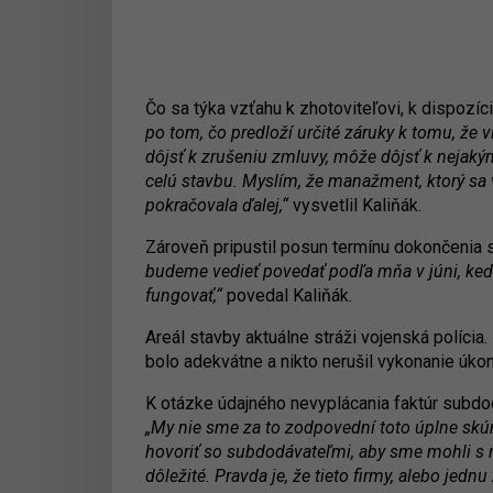
Čo sa týka vzťahu k zhotoviteľovi, k dispozícii
po tom, čo predloží určité záruky k tomu, že 
dôjsť k zrušeniu zmluvy, môže dôjsť k nejaký
celú stavbu. Myslím, že manažment, ktorý sa v
pokračovala ďalej,“
vysvetlil Kaliňák.
Zároveň pripustil posun termínu dokončenia 
budeme vedieť povedať podľa mňa v júni, keď
fungovať,“
povedal Kaliňák.
Areál stavby aktuálne stráži vojenská políci
bolo adekvátne a nikto nerušil vykonanie úko
K otázke údajného nevyplácania faktúr subdo
„My nie sme za to zodpovední toto úplne skúm
hovoriť so subdodávateľmi, aby sme mohli s ni
dôležité. Pravda je, že tieto firmy, alebo jed