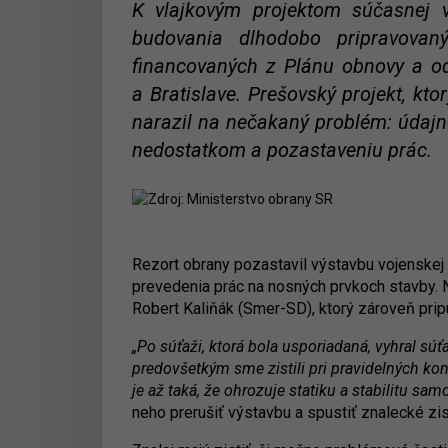
K vlajkovým projektom súčasnej v
budovania dlhodobo pripravovaný
financovaných z Plánu obnovy a odo
a Bratislave. Prešovský projekt, kto
narazil na nečakaný problém: údajne
nedostatkom a pozastaveniu prác.
Rezort obrany pozastavil výstavbu vojenskej
prevedenia prác na nosných prvkoch stavby. Na
Robert Kaliňák (Smer-SD), ktorý zároveň pri
„Po súťaži, ktorá bola usporiadaná, vyhral súť
predovšetkým sme zistili pri pravidelných kont
je až taká, že ohrozuje statiku a stabilitu samo
neho prerušiť výstavbu a spustiť znalecké zi