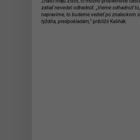
Znalci majú zistiť, či možno problémové čast
zatiaľ nevedel odhadnúť.
„Vieme odhadnúť to,
napravíme, to budeme vedieť po znaleckom s
týždňa, predpokladám,“
priblížil Kaliňák.