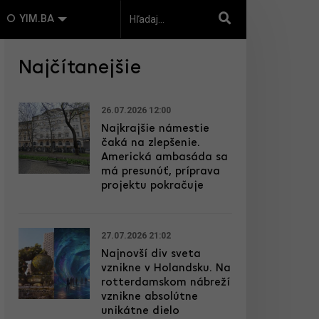
O YIM.BA
Najčítanejšie
26.07.2026 12:00
Najkrajšie námestie
čaká na zlepšenie.
Americká ambasáda sa
má presunúť, príprava
projektu pokračuje
27.07.2026 21:02
Najnovší div sveta
vznikne v Holandsku. Na
rotterdamskom nábreží
vznikne absolútne
unikátne dielo