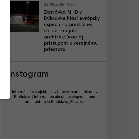
22.06.2026 13:30
Zastávka MHD v
Dúbravke hlási európsky
úspech - v prestížnej
súťaži zaujala
architektúrou aj
prístupom k verejnému
priestoru
Instagram
Informácie o projektoch, výstavbe a architektúre v
Bratislave | Information about development and
architecture in Bratislava, Slovakia