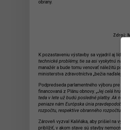
obrany.
Zdroj: 
K pozastaveniu výstavby sa vyjadril aj líder H
technické problémy, tie sa asi vyskytnú na kaž
manažér a bude tomu venovať náležitú pozorn
ministerstva zdravotníctva „bežia naďalej a n
Podpredseda parlamentného výboru pre zdrav
financovaná z Plánu obnovy.
„Jej celá hrubá s
teda v lete už budú posledné platby. Ak nesti
peniaze nám Európska únia pravdepodobne nep
rozpočtu, respektíve obranného rozpočtu,“
uvi
Zároveň vyzval Kaliňáka, aby prišiel na výbor
priblížiť, v akom stave sú stavby nemocníc v B