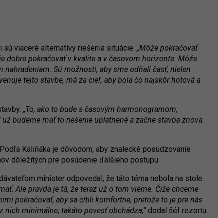
 sú viaceré alternatívy riešenia situácie.
„Môže pokračovať
vie dobre pokračovať v kvalite a v časovom horizonte. Môže
m nahradeniam. Sú možnosti, aby sme odňali časť, nielen
enuje tejto stavbe, má za cieľ, aby bola čo najskôr hotová a
stavby.
„To, ako to bude s časovým harmonogramom,
 už budeme mať to riešenie uplatnené a začne stavba znova
a. Podľa Kaliňáka je dôvodom, aby znalecké posudzovanie
nov dôležitých pre posúdenie ďalšieho postupu.
dávateľom minister odpovedal, že táto téma nebola na stole.
ať. Ale pravda je tá, že teraz už o tom vieme. Čiže chceme
mi pokračovať, aby sa cítili komfortne, pretože to je pre nás
nu z nich minimálne, takáto povesť obchádza,“
dodal šéf rezortu