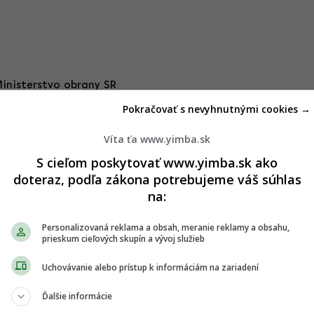
Ministerstvo obrany SR
Pokračovať s nevyhnutnými cookies →
lasu a minister vnútra Matúš Šutaj Eštok.
„Ak sú nejaké
Víta ťa www.yimba.sk
dej stavbe,“
podotkol. Myslí si, že Kaliňák je schopný
S cieľom poskytovať www.yimba.sk ako
osť. Zároveň ocenil, že rozostavené nemocnice v gescii
doteraz, podľa zákona potrebujeme váš súhlas
ie sú tam technické komplikácie“.
na:
otníctvo Oskar Dvořák (PS) upozornil, že nemocnica je
tavba má byť zaplatená z plánu obnovy, ktorý končí 30. júna,
Personalizovaná reklama a obsah, meranie reklamy a obsahu,
hneme míľniky, ktoré nám vyplývajú z plánu obnovy, tak tieto
prieskum cieľových skupín a vývoj služieb
replatí a tieto peniaze prepadnú a pôjdu na vrub štátneho
edol.
Uchovávanie alebo prístup k informáciám na zariadení
 vysvetliť, či neprepadnú stovky miliónov eur a rovnako
Ďalšie informácie
anskej Bystrici, Martine a vo Vajnoroch v Bratislave.
„Môže