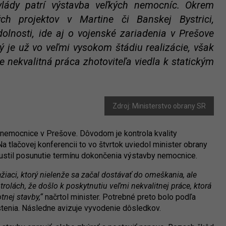
lády patrí výstavba veľkých nemocníc. Okrem
ch projektov v Martine či Banskej Bystrici,
lnosti, ide aj o vojenské zariadenia v Prešove
rý je už vo veľmi vysokom štádiu realizácie, však
 nekvalitná práca zhotoviteľa viedla k statickým
Zdroj: Ministerstvo obrany SR
 nemocnice v Prešove. Dôvodom je kontrola kvality
 tlačovej konferencii to vo štvrtok uviedol minister obrany
pustil posunutie termínu dokončenia výstavby nemocnice.
ažiaci, ktorý nielenže sa začal dostávať do omeškania, ale
rolách, že došlo k poskytnutiu veľmi nekvalitnej práce, ktorá
tnej stavby,“
načrtol minister. Potrebné preto bolo podľa
stenia. Následne avizuje vyvodenie dôsledkov.