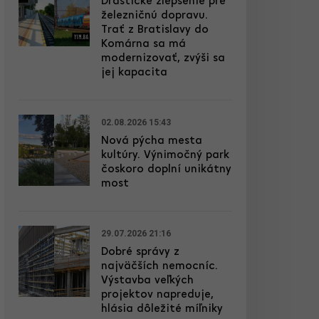
Drastické zlepšenie pre
železničnú dopravu.
Trať z Bratislavy do
Komárna sa má
modernizovať, zvýši sa
jej kapacita
02.08.2026 15:43
Nová pýcha mesta
kultúry. Výnimočný park
čoskoro doplní unikátny
most
29.07.2026 21:16
Dobré správy z
najväčších nemocníc.
Výstavba veľkých
projektov napreduje,
hlásia dôležité míľniky