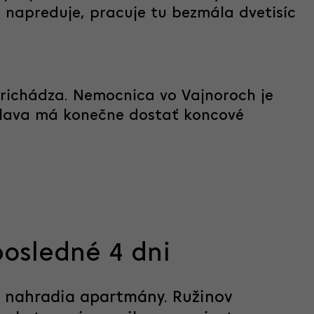
i napreduje, pracuje tu bezmála dvetisíc
richádza. Nemocnica vo Vajnoroch je
islava má konečne dostať koncové
posledné 4 dni
c nahradia apartmány. Ružinov