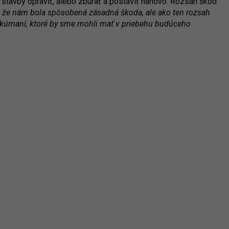
i stavby opraviť, alebo zbúrať a postaviť nanovo. Rozsah škôd
 že nám bola spôsobená zásadná škoda, ale ako ten rozsah
kúmaní, ktoré by sme mohli mať v priebehu budúceho