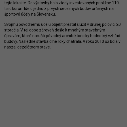
tejto lokalite. Do výstavby bolo vtedy investovaných približne 110-
tisíc korún. Ide o jednu z prvých secesných budov určených na
športové účely na Slovensku.
Svojmu pôvodnému účelu objekt prestal slúžiť v druhej polovici 20.
storočia. V tej dobe zároveň došlo k mnohým stavebným
úpravám, ktoré narušili pôvodný architektonicky hodnotný vzhľad
budovy. Následne stavba dlhé roky chátrala. V roku 2010 už bola v
naozaj dezolátnom stave.