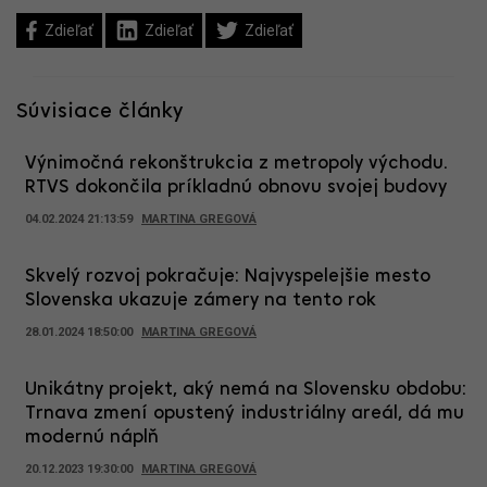
Zdieľať
Zdieľať
Zdieľať
Súvisiace články
Výnimočná rekonštrukcia z metropoly východu.
RTVS dokončila príkladnú obnovu svojej budovy
04.02.2024 21:13:59
MARTINA GREGOVÁ
Skvelý rozvoj pokračuje: Najvyspelejšie mesto
Slovenska ukazuje zámery na tento rok
28.01.2024 18:50:00
MARTINA GREGOVÁ
Unikátny projekt, aký nemá na Slovensku obdobu:
Trnava zmení opustený industriálny areál, dá mu
modernú náplň
20.12.2023 19:30:00
MARTINA GREGOVÁ