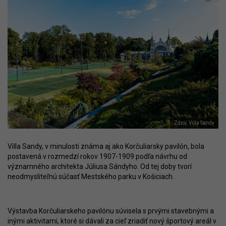
Zdroj: Villa Sandy
Villa Sandy, v minulosti známa aj ako Korčuliarsky pavilón, bola
postavená v rozmedzí rokov 1907-1909 podľa návrhu od
významného architekta Júliusa Sándyho. Od tej doby tvorí
neodmysliteľnú súčasť Mestského parku v Košiciach.
Výstavba Korčuliarskeho pavilónu súvisela s prvými stavebnými a
inými aktivitami, ktoré si dávali za cieľ zriadiť nový športový areál v