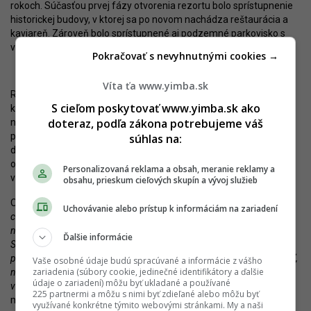
rokoch. Súčasťou prvej fázy otvorenia rezortu bolo sprístupnenie
historickej budovy, v ktorej sa po novom nachádza reštaurácia a
kaviareň. Zároveň bolo sprístupnené aj podzemné parkovisko s
viac ako 90 miestami na státie.
Pokračovať s nevyhnutnými cookies →
Víta ťa www.yimba.sk
Reštaurácia a kaviareň s názvom Seven sa vyznačuje interiérom,
S cieľom poskytovať www.yimba.sk ako
ktorému dominujú veľké klenuté okná, z ktorých sa návštevníkom
doteraz, podľa zákona potrebujeme váš
naskytne výhľad do okolia. Medzi najvýraznejšie prvky vybavenia
patria jednoznačne sýtofialové jedálenské stoličky a kreslá,
súhlas na:
doplnené o menej nápadné stoly. V nadväznosti na zelenú farbu
okenných rámov bola v tejto farbe navrhnutá aj časť presklených
Personalizovaná reklama a obsah, meranie reklamy a
vitrín.
obsahu, prieskum cieľových skupín a vývoj služieb
Otvorený je aj vonkajší kiosk.
„V každej z našich gastroprevádzok
Uchovávanie alebo prístup k informáciám na zariadení
chceme ponúknuť iný koncept a zážitok tak, aby si u nás každý hosť
našiel to svoje. Zatiaľ čo naša vlajková loď, reštaurácia a kaviareň
Ďalšie informácie
Seven, situovaná v Národnej kultúrnej pamiatke, už dnes púta
pozornosť svojím zameraním na zážitkovú gastronómiu a tradičnosť,
Vaše osobné údaje budú spracúvané a informácie z vášho
zariadenia (súbory cookie, jedinečné identifikátory a ďalšie
nový kiosk Point naopak ponúkne autentickú gastronómiu
údaje o zariadení) môžu byť ukladané a používané
v bezprostrednom kontakte s prírodou,“
približuje generálny
225 partnermi a môžu s nimi byť zdieľané alebo môžu byť
manažér rezortu Branislav Kováč.
využívané konkrétne týmito webovými stránkami. My a naši