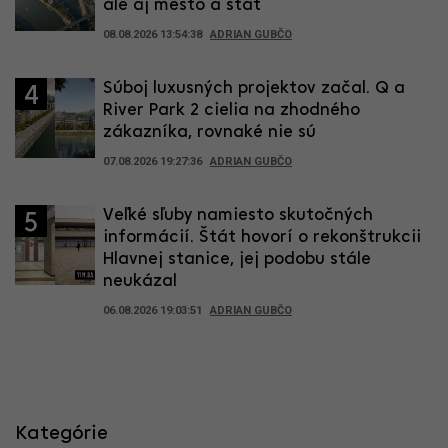
ale aj mesto a štát
08.08.2026 13:54:38
ADRIAN GUBČO
Súboj luxusných projektov začal. Q a
4
River Park 2 cielia na zhodného
zákazníka, rovnaké nie sú
07.08.2026 19:27:36
ADRIAN GUBČO
Veľké sľuby namiesto skutočných
5
informácií. Štát hovorí o rekonštrukcii
Hlavnej stanice, jej podobu stále
neukázal
06.08.2026 19:03:51
ADRIAN GUBČO
Kategórie