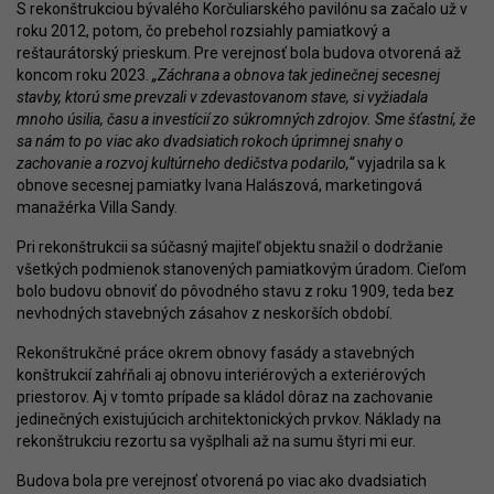
S rekonštrukciou bývalého Korčuliarského pavilónu sa začalo už v
roku 2012, potom, čo prebehol rozsiahly pamiatkový a
reštaurátorský prieskum. Pre verejnosť bola budova otvorená až
koncom roku 2023.
„Záchrana a obnova tak jedinečnej secesnej
stavby, ktorú sme prevzali v zdevastovanom stave, si vyžiadala
mnoho úsilia, času a investícií zo súkromných zdrojov. Sme šťastní, že
sa nám to po viac ako dvadsiatich rokoch úprimnej snahy o
zachovanie a rozvoj kultúrneho dedičstva podarilo,“
vyjadrila sa k
obnove secesnej pamiatky Ivana Halászová, marketingová
manažérka Villa Sandy.
Pri rekonštrukcii sa súčasný majiteľ objektu snažil o dodržanie
všetkých podmienok stanovených pamiatkovým úradom. Cieľom
bolo budovu obnoviť do pôvodného stavu z roku 1909, teda bez
nevhodných stavebných zásahov z neskorších období.
Rekonštrukčné práce okrem obnovy fasády a stavebných
konštrukcií zahŕňali aj obnovu interiérových a exteriérových
priestorov. Aj v tomto prípade sa kládol dôraz na zachovanie
jedinečných existujúcich architektonických prvkov. Náklady na
rekonštrukciu rezortu sa vyšplhali až na sumu štyri mi eur.
Budova bola pre verejnosť otvorená po viac ako dvadsiatich