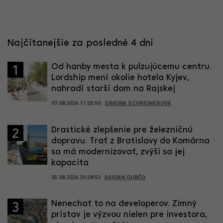
Najčítanejšie za posledné 4 dni
Od hanby mesta k pulzujúcemu centru.
1
Lordship mení okolie hotela Kyjev,
nahradí starší dom na Rajskej
07.08.2026 11:03:50
SIMONA SCHREINEROVÁ
Drastické zlepšenie pre železničnú
2
dopravu. Trať z Bratislavy do Komárna
sa má modernizovať, zvýši sa jej
kapacita
05.08.2026 20:28:53
ADRIAN GUBČO
Nenechať to na developerov. Zimný
3
prístav je výzvou nielen pre investora,