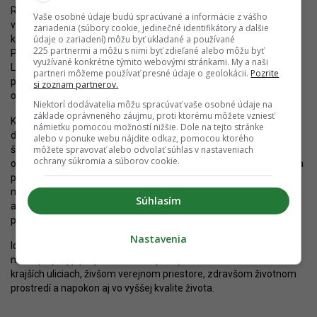
Rovnaký účel majú parkoviská v mestách a obciach
Vaše osobné údaje budú spracúvané a informácie z vášho
v Bratislavskom kraji. Ten je už omnoho ďalej, keďže vcelku
zariadenia (súbory cookie, jedinečné identifikátory a ďalšie
kvalitné prestupné terminály vznikli v Malackách, Šenkviciach,
údaje o zariadení) môžu byť ukladané a používané
225 partnermi a môžu s nimi byť zdieľané alebo môžu byť
Pezinku, vo Svätom Jure, v Ivanke pri Dunaji, Miloslavove,
využívané konkrétne týmito webovými stránkami. My a naši
Lehniciach, Kvetoslavove či v Senci. V tomto meste sa má navyše
partneri môžeme používať presné údaje o geolokácii.
Pozrite
parkovanie ešte zlepšiť, keďže tu Bratislavský samosprávny kraj
si zoznam partnerov.
ohlásil výstavbu parkovacieho domu.
Niektorí dodávatelia môžu spracúvať vaše osobné údaje na
základe oprávneného záujmu, proti ktorému môžete vzniesť
Krok po kroku sa tak vytvárajú predpoklady pre celkové zlepšenie
námietku pomocou možností nižšie. Dole na tejto stránke
dopravnej situácie v Bratislave. Na sídliskách a vo viacerých
alebo v ponuke webu nájdite odkaz, pomocou ktorého
štvrtiach vzniknú parkovacie domy, ktoré umožnia vyčistiť
môžete spravovať alebo odvolať súhlas v nastaveniach
ochrany súkromia a súborov cookie.
obparkované ulice. Dopomôže k tomu aj rozširujúca sa parkovacia
politika a blížiaci sa zákaz parkovania na chodníkoch. Na okraji
mesta alebo na predmestiach by zas mali vzniknúť skutočné
Súhlasím
a kapacitné P+R parkoviská s tisíckami miest a umožňujúce
prestup na verejnú dopravu.
Nastavenia
Ide o smer, ktorým sa uberajú všetky vyspelé a zaťažené
metropoly. Vyplývajú z toho len výhody, ktoré sa odrazia na
krajších uliciach, živšom verejnom priestore, zdravšom životnom
prostredí a napokon aj vo vyššej kvalite života.