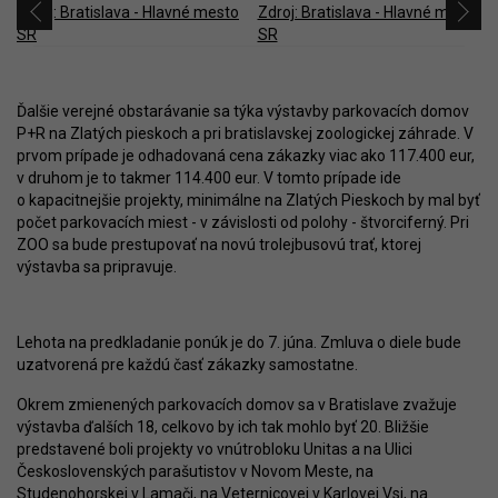
Ďalšie verejné obstarávanie sa týka výstavby parkovacích domov
P+R na Zlatých pieskoch a pri bratislavskej zoologickej záhrade. V
prvom prípade je odhadovaná cena zákazky viac ako 117.400 eur,
v druhom je to takmer 114.400 eur. V tomto prípade ide
o kapacitnejšie projekty, minimálne na Zlatých Pieskoch by mal byť
počet parkovacích miest - v závislosti od polohy - štvorciferný. Pri
ZOO sa bude prestupovať na novú trolejbusovú trať, ktorej
výstavba sa pripravuje.
Lehota na predkladanie ponúk je do 7. júna. Zmluva o diele bude
uzatvorená pre každú časť zákazky samostatne.
Okrem zmienených parkovacích domov sa v Bratislave zvažuje
výstavba ďalších 18, celkovo by ich tak mohlo byť 20. Bližšie
predstavené boli projekty vo vnútrobloku Unitas a na Ulici
Československých parašutistov v Novom Meste, na
Studenohorskej v Lamači, na Veternicovej v Karlovej Vsi, na