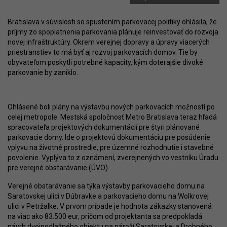
Bratislava v súvislosti so spustením parkovacej politiky ohlásila, že
príjmy zo spoplatnenia parkovania plánuje reinvestovať do rozvoja
novej infraštruktúry. Okrem verejnej dopravy a úpravy viacerých
priestranstiev to má byť aj rozvoj parkovacích domov. Tie by
obyvateľom poskytli potrebné kapacity, kým doterajšie divoké
parkovanie by zaniklo.
Ohlásené boli plány na výstavbu nových parkovacích možností po
celej metropole. Mestská spoločnosť Metro Bratislava teraz hľadá
spracovateľa projektových dokumentácií pre štyri plánované
parkovacie domy. Ide o projektovú dokumentáciu pre posúdenie
vplyvu na životné prostredie, pre územné rozhodnutie i stavebné
povolenie. Vyplýva to z oznámení, zverejnených vo vestníku Úradu
pre verejné obstarávanie (ÚVO).
Verejné obstarávanie sa týka výstavby parkovacieho domu na
Saratovskej ulici v Dúbravke a parkovacieho domu na Wolkrovej
ulici v Petržalke. V prvom prípade je hodnota zákazky stanovená
na viac ako 83.500 eur, pričom od projektanta sa predpokladá
návrh dvojpodlažného objektu na nároží Saratovskej a Drobného