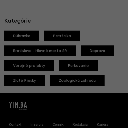
Kategórie
Dúbravka
Petržalka
Bratislava - Hlavné mesto SR
Doprava
Verejné projekty
Parkovanie
Zlaté Piesky
Zoologická záhrada
Kontakt
Inzercia
Cenník
Redakcia
Kariéra