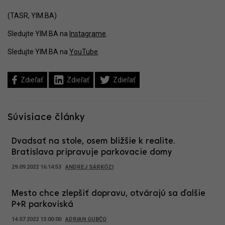
(TASR, YIM.BA)
Sledujte YIM.BA na
Instagrame
.
Sledujte YIM.BA na
YouTube
.
Zdieľať
Zdieľať
Zdieľať
Súvisiace články
Dvadsať na stole, osem bližšie k realite.
Bratislava pripravuje parkovacie domy
29.09.2022 16:14:53
ANDREJ SÁRKÖZI
Mesto chce zlepšiť dopravu, otvárajú sa ďalšie
P+R parkoviská
14.07.2022 13:00:00
ADRIAN GUBČO