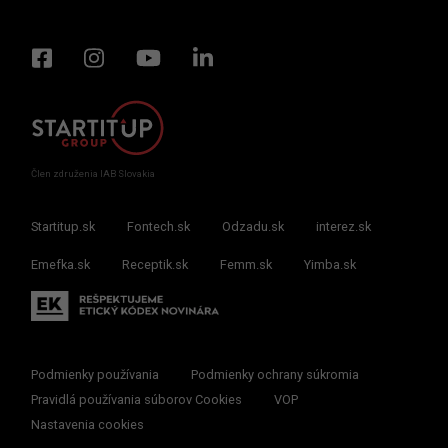
Člen združenia IAB Slovakia
Startitup.sk
Fontech.sk
Odzadu.sk
interez.sk
Emefka.sk
Receptik.sk
Femm.sk
Yimba.sk
Podmienky používania
Podmienky ochrany súkromia
Pravidlá používania súborov Cookies
VOP
Nastavenia cookies