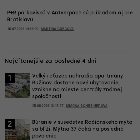
P+R parkoviská v Antverpách sú príkladom aj pre
Bratislavu
15.07.2022 14:39:00
MARTINA GREGOVÁ
Najčítanejšie za posledné 4 dni
Veľký reťazec nahradia apartmány.
1
Ružinov dostane nové ubytovanie,
vznikne na mieste centrály známej
spoločnosti
05.08.2026 13:15:27
SIMONA SCHREINEROVÁ
Búranie v susedstve Račianskeho mýta
2
sa blíži. Mýtna 37 čaká na posledné
povolenie