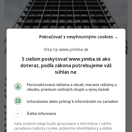
Pokračovať s nevyhnutnými cookies →
Víta ťa www.yimba.sk
V blízkosti územia prebieha rozsiahla výstavba už dnes. Autor: Nino
S cieľom poskytovať www.yimba.sk ako
Belovič / YIM.BA
doteraz, podľa zákona potrebujeme váš
súhlas na:
Je teda predčasné špekulovať, čo tu bude a ako presne to bude
Personalizovaná reklama a obsah, meranie reklamy a
vyzerať. Prezradiť to nechcú ani investori. YIM.BA oslovila
obsahu, prieskum cieľových skupín a vývoj služieb
spoločnosť HB Reavis, ktorý nateraz odmietol dať k možnej
transformácii akékoľvek stanovisko.
Uchovávanie alebo prístup k informáciám na zariadení
Nad súčasným využitím sa však nepochybne zmráka. Ateliéry
v pôvodných halách využívajú televízie ako filmové štúdiá, pričom
Ďalšie informácie
sa tu natáčajú viaceré populárne seriály. Slovak Lines tu má
Vaše osobné údaje budú spracúvané a informácie z vášho
parkoviská, v jednoduchej socialistickej administratívnej budove je
zariadenia (súbory cookie, jedinečné identifikátory a ďalšie
známa jedáleň. Väčšia časť z týchto funkcií a objektov takmer s