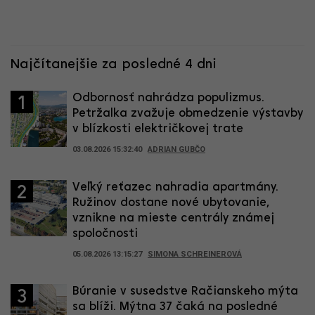
Najčítanejšie za posledné 4 dni
Odbornosť nahrádza populizmus.
1
Petržalka zvažuje obmedzenie výstavby
v blízkosti električkovej trate
03.08.2026 15:32:40
ADRIAN GUBČO
Veľký reťazec nahradia apartmány.
2
Ružinov dostane nové ubytovanie,
vznikne na mieste centrály známej
spoločnosti
05.08.2026 13:15:27
SIMONA SCHREINEROVÁ
Búranie v susedstve Račianskeho mýta
3
sa blíži. Mýtna 37 čaká na posledné