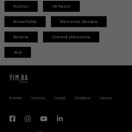
Ružinov
HB Reavis
Brownfields
Metrostav Slovakia
Bývanie
Územné plánovanie
JELA
Kontakt
Inzercia
Cenník
Redakcia
Kariéra