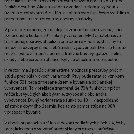
reprofilácia územia bývalého prevádzkového areálu NAD na iné
funkčné využitie. Ako sa uvádza v zadaní, cieľom je vytvoriť z
územia mestotvornú štruktúru s optimálnym funkčným využitím a
primeranou mierou mestskej obytnej zástavby.
V praxi to znamená, že má dôjsť k zmene funkcie územia, dnes
označeného kódom 701 - plochy zariadení MHD a autobusovej
hromadnej dopravy, stabilizované územie – na iné, ktoré by tu
umožnili rozvoj bývania a občianskej vybavenosti. Dnes je tu totiž
možné postaviť menšie administratívne budovy, garáže, dielne,
sklady alebo čerpacie stanice. Byty sú absolútne neprípustné.
Investori majú posúdiť alternatívne možnosti prestavby, pričom
štúdiu predložia v dvoch variantoch. Prvý bude rátať so vznikom
funkcie 501, teda zmiešané územie bývania a občianskej
vybavenosti. To v preklade znamená, že 70% funkčných plôch
môže byť využitých ako bývanie, zvyšok ako občianska
vybavenosť. Druhý variant ráta s funkciou 101 - viacpodlažná
zástavba obytného územia, kde tento pomer stúpa na 90%
v prospech bývania.
V oboch prípadoch sa ráta s indexom podlažných plôch 2,4, čo by
teoreticky mohlo vytvárať predpoklady pre rozvoj príťažlivej