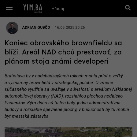
ADRIAN GUBČO
16.05.2025 20:26
Koniec obrovského brownfieldu sa
blíži. Areál NAD chcú prestavať, za
plánom stoja známi developeri
Bratislava by v nadchádzajúcich rokoch mohla prísť o veľký
a významný brownfield v strategickej polohe. O zmene
súčasného využitia sa uvažuje v súvislosti s areálom Nákladnej
automobilovej dopravy (NAD), rozsiahlou plochou neďaleko
Pasienkov. Kým dnes sú tu len haly, jedna administratívna
budovy a rozsiahle spevnené plochy, v budúcnosti by tu mohla
byť mestská zástavba.