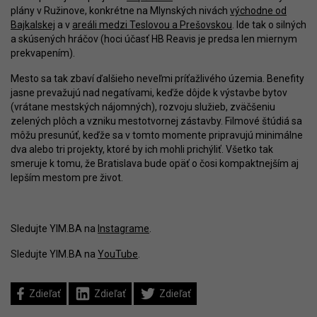
plány v Ružinove, konkrétne na Mlynských nivách
východne od
Bajkalskej
a v
areáli medzi Teslovou a Prešovskou
. Ide tak o silných
a skúsených hráčov (hoci účasť HB Reavis je predsa len miernym
prekvapením).
Mesto sa tak zbaví ďalšieho neveľmi príťažlivého územia. Benefity
jasne prevažujú nad negatívami, keďže dôjde k výstavbe bytov
(vrátane mestských nájomných), rozvoju služieb, zväčšeniu
zelených plôch a vzniku mestotvornej zástavby. Filmové štúdiá sa
môžu presunúť, keďže sa v tomto momente pripravujú minimálne
dva alebo tri projekty, ktoré by ich mohli prichýliť. Všetko tak
smeruje k tomu, že Bratislava bude opäť o čosi kompaktnejším aj
lepším mestom pre život.
Sledujte YIM.BA na
Instagrame
.
Sledujte YIM.BA na
YouTube
.
Zdieľať
Zdieľať
Zdieľať