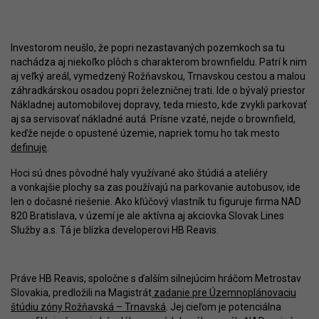
Investorom neušlo, že popri nezastavaných pozemkoch sa tu
nachádza aj niekoľko plôch s charakterom brownfieldu. Patrí k nim
aj veľký areál, vymedzený Rožňavskou, Trnavskou cestou a malou
záhradkárskou osadou popri železničnej trati. Ide o bývalý priestor
Nákladnej automobilovej dopravy, teda miesto, kde zvykli parkovať
aj sa servisovať nákladné autá. Prísne vzaté, nejde o brownfield,
keďže nejde o opustené územie, napriek tomu ho tak mesto
definuje
.
Hoci sú dnes pôvodné haly využívané ako štúdiá a ateliéry
a vonkajšie plochy sa zas používajú na parkovanie autobusov, ide
len o dočasné riešenie. Ako kľúčový vlastník tu figuruje firma NAD
820 Bratislava, v území je ale aktívna aj akciovka Slovak Lines
Služby a.s. Tá je blízka developerovi HB Reavis.
Práve HB Reavis, spoločne s ďalším silnejúcim hráčom Metrostav
Slovakia, predložili na Magistrát
zadanie pre Územnoplánovaciu
štúdiu zóny Rožňavská – Trnavská
. Jej cieľom je potenciálna