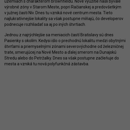
územiach s charakterom brownfieldu. Nové využitie našli bývalé
výrobné zóny v Starom Meste, popri Račianskej a predovšetkým
v južnej časti Nív. Dnes tu vzniká nové centrum mesta. Tieto
najlukratívnejšie lokality sa však postupne míňajú, čo developerov
podnecuje rozhliadať sa aj po iných štvrtiach.
Jednou z najrýchlejšie sa meniacich častí Bratislavy sú dnes
Pasienky s okolím. Kedysi išlo o prechodnú lokalitu medzi obytnými
štvrťami a priemyselnými zónami severovýchodne od železničnej
trate, smerujúcej na Nové Mesto a ďalej smerom na Dunajskú
Stredu alebo do Petržalky. Dnes sa však postupne začleňuje do
mesta a vzniká tu nová polyfunkčná zástavba.