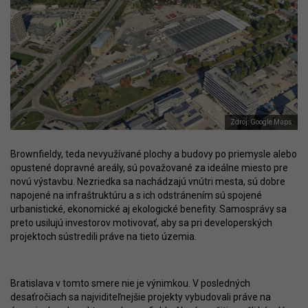
Zdroj: Google Maps
Brownfieldy, teda nevyužívané plochy a budovy po priemysle alebo
opustené dopravné areály, sú považované za ideálne miesto pre
novú výstavbu. Nezriedka sa nachádzajú vnútri mesta, sú dobre
napojené na infraštruktúru a s ich odstránením sú spojené
urbanistické, ekonomické aj ekologické benefity. Samosprávy sa
preto usilujú investorov motivovať, aby sa pri developerských
projektoch sústredili práve na tieto územia.
Bratislava v tomto smere nie je výnimkou. V posledných
desaťročiach sa najviditeľnejšie projekty vybudovali práve na