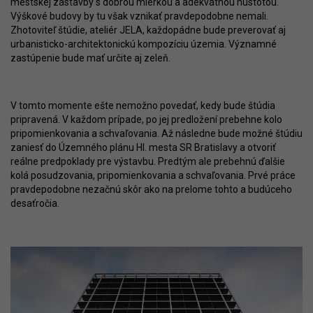
mestskej zástavby s dobrou mierkou a adekvátnou hustotou.
Výškové budovy by tu však vznikať pravdepodobne nemali.
Zhotoviteľ štúdie, ateliér JELA, každopádne bude preverovať aj
urbanisticko-architektonickú kompozíciu územia. Významné
zastúpenie bude mať určite aj zeleň.
V tomto momente ešte nemožno povedať, kedy bude štúdia
pripravená. V každom prípade, po jej predložení prebehne kolo
pripomienkovania a schvaľovania. Až následne bude možné štúdiu
zaniesť do Územného plánu Hl. mesta SR Bratislavy a otvoriť
reálne predpoklady pre výstavbu. Predtým ale prebehnú ďalšie
kolá posudzovania, pripomienkovania a schvaľovania. Prvé práce
pravdepodobne nezačnú skôr ako na prelome tohto a budúceho
desaťročia.