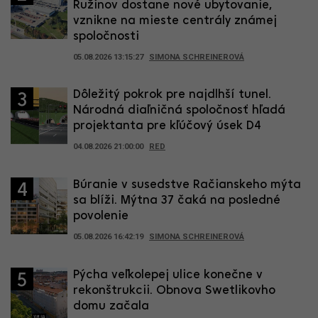
Ružinov dostane nové ubytovanie,
vznikne na mieste centrály známej
spoločnosti
05.08.2026 13:15:27
SIMONA SCHREINEROVÁ
Dôležitý pokrok pre najdlhší tunel.
3
Národná diaľničná spoločnosť hľadá
projektanta pre kľúčový úsek D4
04.08.2026 21:00:00
RED
Búranie v susedstve Račianskeho mýta
4
sa blíži. Mýtna 37 čaká na posledné
povolenie
05.08.2026 16:42:19
SIMONA SCHREINEROVÁ
Pýcha veľkolepej ulice konečne v
5
rekonštrukcii. Obnova Swetlikovho
domu začala