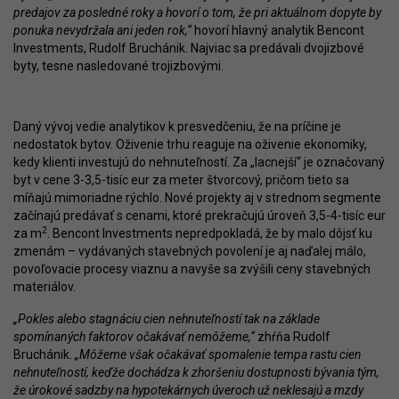
predajov za posledné roky a hovorí o tom, že pri aktuálnom dopyte by
ponuka nevydržala ani jeden rok,“
hovorí hlavný analytik Bencont
Investments, Rudolf Bruchánik. Najviac sa predávali dvojizbové
byty, tesne nasledované trojizbovými.
Daný vývoj vedie analytikov k presvedčeniu, že na príčine je
nedostatok bytov. Oživenie trhu reaguje na oživenie ekonomiky,
kedy klienti investujú do nehnuteľností. Za „lacnejší“ je označovaný
byt v cene 3-3,5-tisíc eur za meter štvorcový, pričom tieto sa
míňajú mimoriadne rýchlo. Nové projekty aj v strednom segmente
začínajú predávať s cenami, ktoré prekračujú úroveň 3,5-4-tisíc eur
2
za m
. Bencont Investments nepredpokladá, že by malo dôjsť ku
zmenám – vydávaných stavebných povolení je aj naďalej málo,
povoľovacie procesy viaznu a navyše sa zvýšili ceny stavebných
materiálov.
„Pokles alebo stagnáciu cien nehnuteľností tak na základe
spomínaných faktorov očakávať nemôžeme,“
zhŕňa Rudolf
Bruchánik.
„Môžeme však očakávať spomalenie tempa rastu cien
nehnuteľností, keďže dochádza k zhoršeniu dostupnosti bývania tým,
že úrokové sadzby na hypotekárnych úveroch už neklesajú a mzdy