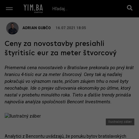
ADRIAN GUBČO
16.07.2021 18:05
Ceny za novostavby presiahli
štyritisíc eur za meter štvorcový
Priemerná cena novostavieb v Bratislave prekonala po prvý krát
hranicu 4-tisíc eur za meter štvorcový. Ceny tak aj naďalej
pokračujú vo výraznom raste, pričom záujem trhu o nové byty
neochabuje. Ide o prejav oživovania ekonomiky po útlme, ktorý
nastal v priebehu minulého roka. Tieto a ďalšie trendy prináša
najnovšia analýza spoločnosti Bencont Investments.
Ilustračný záber
Analytici z Bencontu uvádzajú, že ponuku bytov bratislavských