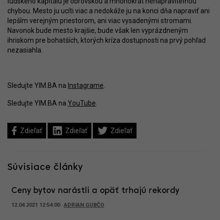
ľudského kapitálu je obrovskou a mnohokrát nenapraviteľnou
chybou. Mesto ju ucíti viac a nedokáže ju na konci dňa napraviť ani
lepším verejným priestorom, ani viac vysadenými stromami.
Navonok bude mesto krajšie, bude však len vyprázdneným
ihriskom pre bohatších, ktorých kríza dostupnosti na prvý pohľad
nezasiahla.
Sledujte YIM.BA na
Instagrame
.
Sledujte YIM.BA na
YouTube
.
Zdieľať
Zdieľať
Zdieľať
Súvisiace články
Ceny bytov narástli a opäť trhajú rekordy
12.04.2021 12:54:00
ADRIAN GUBČO