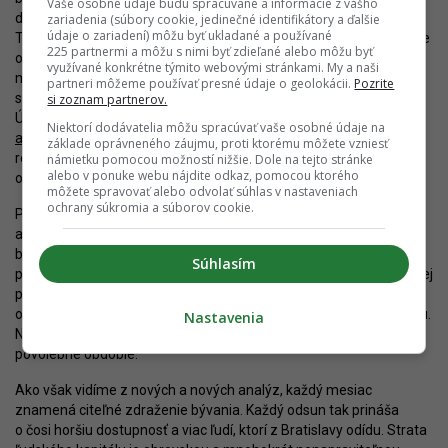
Vaše osobné údaje budú spracúvané a informácie z vášho
definované ako určené pre občiansku vybavenosť (alebo výrobu!).
zariadenia (súbory cookie, jedinečné identifikátory a ďalšie
údaje o zariadení) môžu byť ukladané a používané
Tá je v Bratislave v podstate saturovaná, na rozdiel od bývania. Ide
225 partnermi a môžu s nimi byť zdieľané alebo môžu byť
o vhodnejší spôsob vstavby ako záber voľných plôch na okraji
využívané konkrétne týmito webovými stránkami. My a naši
mesta (greenfield development) a omnoho vhodnejší ako
partneri môžeme používať presné údaje o geolokácii.
Pozrite
suburbanizácia. Nanešťastie, Magistrát v otázke zmien
si zoznam partnerov.
Územného plánu napreduje len pomaly. Dlhoočakávané
Zmeny
Niektorí dodávatelia môžu spracúvať vaše osobné údaje na
a doplnky 07
by mohli byť optimisticky schválené do konca tohto
základe oprávneného záujmu, proti ktorému môžete vzniesť
roka, ďalší balík zameraný na nájomné bývanie pri veľkom
námietku pomocou možností nižšie. Dole na tejto stránke
alebo v ponuke webu nájdite odkaz, pomocou ktorého
optimizme na konci leta budúceho roka.
môžete spravovať alebo odvolať súhlas v nastaveniach
ochrany súkromia a súborov cookie.
Predtým však bude mesto musieť zvládnuť diskusiu s obyvateľmi
a miestnymi zastupiteľmi o vhodnosti umiestnenia nájomných
bytov. Aj keď nejde o žiadne sociálne byty, neexistuje žiaden
Súhlasím
predpoklad, že by mali vznikať getá, a nepríde ani k záberu vzácnej
parkovej zelene, len ťažko sa dá zvládnuť mnohokrát iracionálny
odpor občanov. Zvlášť pred voľbami pôjde o vysoko výbušnú tému.
Nastavenia
Nie je nepredstaviteľné, že mesto túto tému odloží až na
povolebné obdobie.
Ako však vidíme z nových a nových analýz, každý mesiac
znamená citeľné zdraženie bývania. Každý odsun tak prináša
o čosi horšiu dostupnosť a viac ľudí, ktorí z Bratislavy odídu. Strata