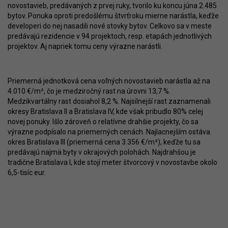
novostavieb, predávaných z prvej ruky, tvorilo ku koncu júna 2.485
bytov. Ponuka oproti predošlému štvrťroku mierne narástla, keďže
developeri do nej nasadili nové stovky bytov. Celkovo sa v meste
predávajú rezidencie v 94 projektoch, resp. etapách jednotlivých
projektov. Aj napriek tomu ceny výrazne narástli.
Priemerná jednotková cena voľných novostavieb narástla až na
4.010 €/m², čo je medziročný rast na úrovni 13,7 %.
Medzikvartálny rast dosiahol 8,2 %. Najsilnejší rast zaznamenali
okresy Bratislava II a Bratislava IV, kde však pribudlo 80% celej
novej ponuky. Išlo zároveň o relatívne drahšie projekty, čo sa
výrazne podpísalo na priemerných cenách. Najlacnejším ostáva
okres Bratislava III (priemerná cena 3.356 €/m²), keďže tu sa
predávajú najmä byty v okrajových polohách. Najdrahšou je
tradične Bratislava I, kde stojí meter štvorcový v novostavbe okolo
6,5-tisíc eur.