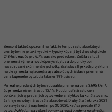
Bencont taktiež upozornil na fakt, že tempo rastu absolútnych
cien bytov nie je také vysoké – typický kúpený byt dnes stojí okolo
248-tisíc eur, čo je o 6,7% viac ako pred rokom. Znížila sa totiž
priemerná výmera novokúpených bytov a do ponuky boli
nasadzované skôr menšie jednotky. Bratislava III je kvôli projektom
na okraji mesta najlacnejšia aj v absolútnych číslach, priemerná
cena kúpeného bytu bola takmer 191-tisíc eur.
Pri reálne predaných bytoch dosiahla priemerná cena 3.695 €/m²,
čo je medziročne nárast o 12,1%. Podobnosť nárastu cien
ponúkaných aj predaných bytov vedie analytikov ku konštatovaniu,
že trh je ochotný nárast ešte akceptovať. Druhý štvrťrok roka 2021
bol navyše druhý najsilnejším po 3Q 2020, keď sa predalo 810
bytov.
„Vzhľadom na veľkosť ponuky sa jedná o jeden z najsilnejších