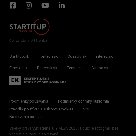
Člen združenia IAB Slovakia
Startitup.sk
Fontech.sk
Odzadu.sk
interez.sk
Emefka.sk
Receptik.sk
Femm.sk
Yimba.sk
Podmienky používania
Podmienky ochrany súkromia
Pravidlá používania súborov Cookies
VOP
Nastavenia cookies
Všetky práva vyhradené © YIM.BA 2026 | Použitie fotografií bez
vedomia autora je zakázané.