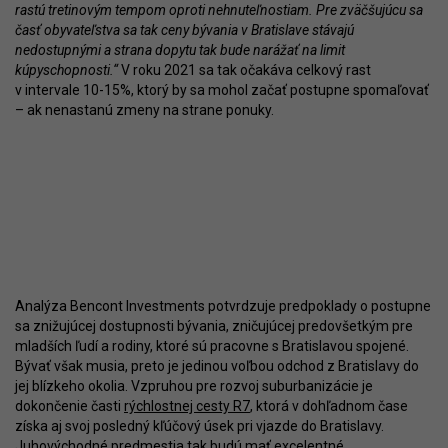
rastú tretinovým tempom oproti nehnuteľnostiam. Pre zväčšujúcu sa
časť obyvateľstva sa tak ceny bývania v Bratislave stávajú
nedostupnými a strana dopytu tak bude narážať na limit
kúpyschopnosti.“
V roku 2021 sa tak očakáva celkový rast
v intervale 10-15%, ktorý by sa mohol začať postupne spomaľovať
– ak nenastanú zmeny na strane ponuky.
Analýza Bencont Investments potvrdzuje predpoklady o postupne
sa znižujúcej dostupnosti bývania, zničujúcej predovšetkým pre
mladších ľudí a rodiny, ktoré sú pracovne s Bratislavou spojené.
Bývať však musia, preto je jedinou voľbou odchod z Bratislavy do
jej blízkeho okolia. Vzpruhou pre rozvoj suburbanizácie je
dokončenie časti
rýchlostnej cesty R7
, ktorá v dohľadnom čase
získa aj svoj posledný kľúčový úsek pri vjazde do Bratislavy.
Juhovýchodné predmestia tak budú mať excelentné