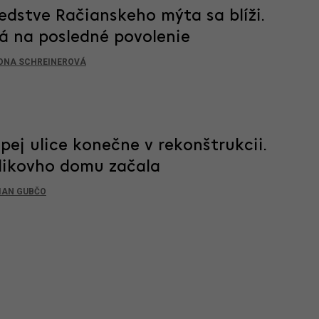
edstve Račianskeho mýta sa blíži.
á na posledné povolenie
ONA SCHREINEROVÁ
pej ulice konečne v rekonštrukcii.
ikovho domu začala
IAN GUBČO