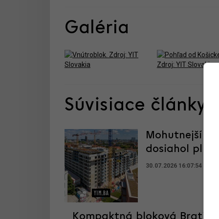
Galéria
Súvisiace články
Mohutnejší ak
dosiahol plnú
30.07.2026 16:07:54
ADR
Kompaktná bloková Bratisla