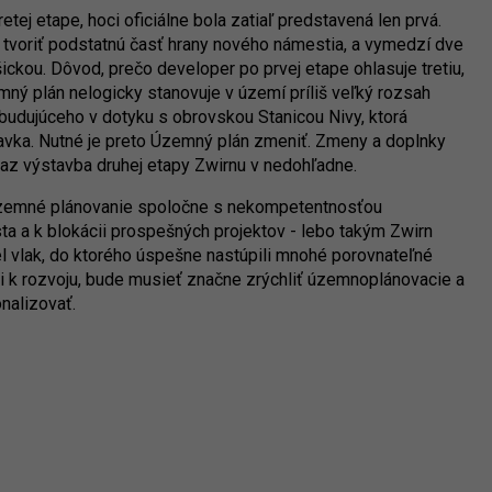
etej etape, hoci oficiálne bola zatiaľ predstavená len prvá.
 tvoriť podstatnú časť hrany nového námestia, a vymedzí dve
ickou. Dôvod, prečo developer po prvej etape ohlasuje tretiu,
ný plán nelogicky stanovuje v území príliš veľký rozsah
 budujúceho v dotyku s obrovskou Stanicou Nivy, ktorá
avka. Nutné je preto Územný plán zmeniť. Zmeny a doplnky
teraz výstavba druhej etapy Zwirnu v nedohľadne.
e územné plánovanie spoločne s nekompetentnosťou
a a k blokácii prospešných projektov - lebo takým Zwirn
iel vlak, do ktorého úspešne nastúpili mnohé porovnateľné
 k rozvoju, bude musieť značne zrýchliť územnoplánovacie a
nalizovať.