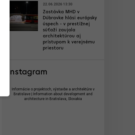
22.06.2026 13:30
Zastávka MHD v
Dúbravke hlási európsky
úspech - v prestížnej
súťaži zaujala
architektúrou aj
prístupom k verejnému
priestoru
Instagram
Informácie o projektoch, výstavbe a architektúre v
Bratislave | Information about development and
architecture in Bratislava, Slovakia