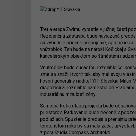
Tretia etapa Zwirnu vyrastie v južnej časti 
Rezidenčná zástavba bude naviazaná predovš
sa vybuduje priečne prepojenie, spoločne so 
vnútroblok. Ten bude na nároží Košickej a S
kancelárskym objektom so štrnástimi nadzem
Vnútroblok bude súčasťou rozsiahlejšej konce
sme sa snažili tvoriť tak, aby mal svoju vlast
hovorí generálny riaditeľ YIT Slovakia Milan 
dispozícii aj rozsiahle námestie pri Pradiarni
industriálnu minulosť zóny.
Samotná tretia etapa projektu bude obsahova
priestorov. Parkovanie bude riešené v podz
podlažiach. Spustenie predaja a prenájmu pr
tomto istom roku by sa mala začať aj výstav
z pera štúdia Compass Architekti.