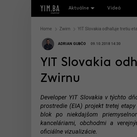
Aktuálne
Videá
Home
Zwirn
YIT Slovakia odhaľuje tretiu e
ADRIAN GUBČO
09.10.2018 14:30
YIT Slovakia odh
Zwirnu
Developer YIT Slovakia v týchto d
prostredie (EIA) projekt tretej eta
blok po niekdajšom priemyseln
kanceláriami, obchodmi a verejný
oficiálne vizualizácie.