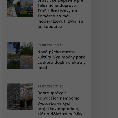
Drastické zlepšenie pre
železničnú dopravu.
Trať z Bratislavy do
Komárna sa má
modernizovať, zvýši sa
jej kapacita
02.08.2026 15:43
Nová pýcha mesta
kultúry. Výnimočný park
čoskoro doplní unikátny
most
29.07.2026 21:16
Dobré správy z
najväčších nemocníc.
Výstavba veľkých
projektov napreduje,
hlásia dôležité míľniky