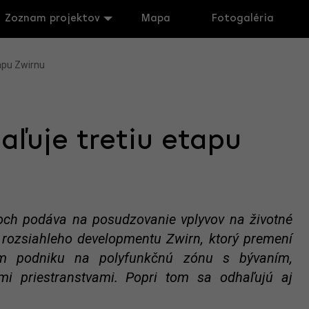
Zoznam projektov
Mapa
Fotogaléria
tapu Zwirnu
aľuje tretiu etapu
ňoch podáva na posudzovanie vplyvov na životné
py rozsiahleho developmentu Zwirn, ktorý premení
om podniku na polyfunkčnú zónu s bývaním,
mi priestranstvami. Popri tom sa odhaľujú aj