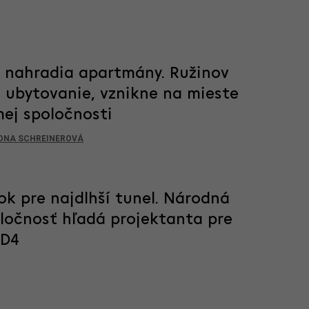
c nahradia apartmány. Ružinov
 ubytovanie, vznikne na mieste
mej spoločnosti
ONA SCHREINEROVÁ
ok pre najdlhší tunel. Národná
oločnosť hľadá projektanta pre
 D4