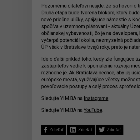
Pozornému čitateľovi neujde, že sa hovorí o tr
Druhá etapa bude tvorená blokom, ktorý bude
nové priečne uličky, spájajúce námestie s Koš
spočíva v územnom plánovaní - aktuálny Územ
občianskej vybavenosti, čo je na developera,
vyčerpá potenciál okolia, nezmyselná požiad
ÚP však v Bratislave trvajú roky, preto je na
Ide o ďalší príklad toho, kedy zle fungujúc
zastupiteľov vedie k spomaleniu rozvoja mest
rozhodne je. Ak Bratislava nechce, aby jej uš
európske mestá, využívajúce všetky možnosti
povoľovacie postupy a celý proces sprofesio
Sledujte YIM.BA na
Instagrame
.
Sledujte YIM.BA na
YouTube
.
Zdieľať
Zdieľať
Zdieľať