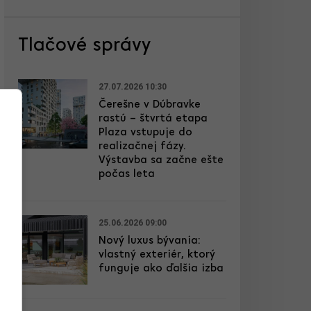
Tlačové správy
27.07.2026 10:30
Čerešne v Dúbravke
rastú – štvrtá etapa
Plaza vstupuje do
realizačnej fázy.
Výstavba sa začne ešte
počas leta
25.06.2026 09:00
Nový luxus bývania:
vlastný exteriér, ktorý
funguje ako ďalšia izba