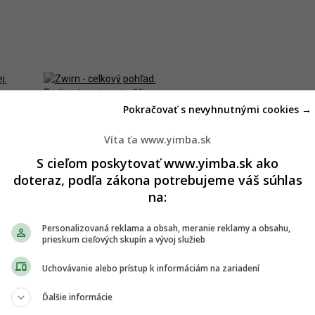
Pokračovať s nevyhnutnými cookies →
Víta ťa www.yimba.sk
S cieľom poskytovať www.yimba.sk ako
doteraz, podľa zákona potrebujeme váš súhlas
o sa čakalo. Posledný blok Zwirnu
na:
 výšku
Personalizovaná reklama a obsah, meranie reklamy a obsahu,
prieskum cieľových skupín a vývoj služieb
IAN GUBČO
Uchovávanie alebo prístup k informáciám na zariadení
Ďalšie informácie
va sa stáva realitou. Posledná etapa