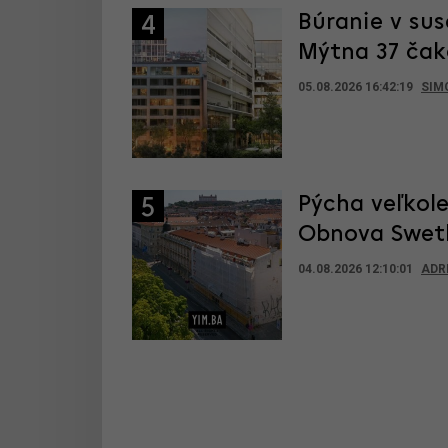
Búranie v sus
4
Mýtna 37 čak
05.08.2026 16:42:19
SIM
Pýcha veľkole
5
Obnova Swetl
04.08.2026 12:10:01
ADR