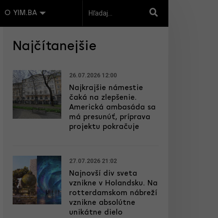
O YIM.BA
Najčítanejšie
26.07.2026 12:00
Najkrajšie námestie
čaká na zlepšenie.
Americká ambasáda sa
má presunúť, príprava
projektu pokračuje
27.07.2026 21:02
Najnovší div sveta
vznikne v Holandsku. Na
rotterdamskom nábreží
vznikne absolútne
unikátne dielo