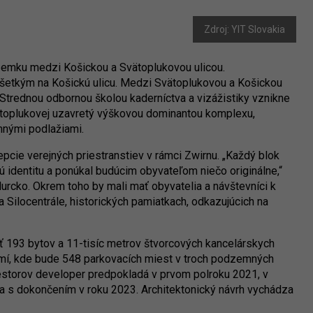
Zdroj: YIT Slovakia
pozemku medzi Košickou a Svätoplukovou ulicou.
etkým na Košickú ulicu. Medzi Svätoplukovou a Košickou
Strednou odbornou školou kaderníctva a vizážistiky vznikne
vätoplukovej uzavretý výškovou dominantou komplexu,
nými podlažiami.
pcie verejných priestranstiev v rámci Zwirnu. „Každý blok
nú identitu a ponúkal budúcim obyvateľom niečo originálne,“
Murcko. Okrem toho by mali mať obyvatelia a návštevníci k
 a Silocentrále, historických pamiatkach, odkazujúcich na
ť 193 bytov a 11-tisíc metrov štvorcových kancelárskych
emí, kde bude 548 parkovacích miest v troch podzemných
iestorov developer predpokladá v prvom polroku 2021, v
ba s dokončením v roku 2023. Architektonický návrh vychádza