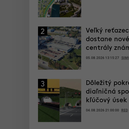
Veľký reťaze
2
dostane nové
centrály zná
05.08.2026 13:15:27
SIM
Dôležitý pokr
3
diaľničná sp
kľúčový úsek
04.08.2026 21:00:00
RED