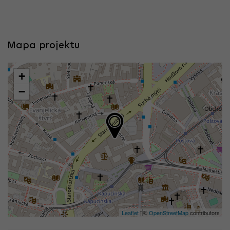
Mapa projektu
+
−
Leaflet
| ©
OpenStreetMap
contributors