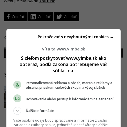
Sledujte YIM.BA na
YouTube
.
Zdieľať
Zdieľať
Zdieľať
Pokračovať s nevyhnutnými cookies →
Galéria
Víta ťa www.yimba.sk
S cieľom poskytovať www.yimba.sk ako
doteraz, podľa zákona potrebujeme váš
súhlas na:
Súvisiace články
Personalizovaná reklama a obsah, meranie reklamy a
obsahu, prieskum cieľových skupín a vývoj služieb
Výhľady z Nivy Tower
14.02.2019 14:15:00
ADRIAN GUBČO
Uchovávanie alebo prístup k informáciám na zariadení
Ďalšie informácie
Výhľad z Eurovea Tower
Vaše osobné údaje budú spracúvané a informácie z vášho
zariadenia (súbory cookie, jedinečné identifikátory a ďalšie