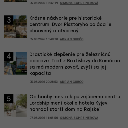
05.08.2026 16:42:19
SIMONA SCHREINEROVÁ
Krásne nádvorie pre historické
3
centrum. Dvor Pisztoryho paláca je
obnovený a otvorený
05.08.2026 10:48:20
ADRIAN GUBČO
Drastické zlepšenie pre železničnú
4
dopravu. Trať z Bratislavy do Komárna
sa má modernizovať, zvýši sa jej
kapacita
05.08.2026 20:28:53
ADRIAN GUBČO
Od hanby mesta k pulzujúcemu centru.
5
Lordship mení okolie hotela Kyjev,
nahradí starší dom na Rajskej
07.08.2026 11:03:50
SIMONA SCHREINEROVÁ