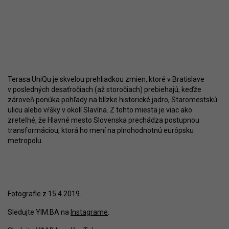
Terasa UniQu je skvelou prehliadkou zmien, ktoré v Bratislave
v posledných desaťročiach (až storočiach) prebiehajú, keďže
zároveň ponúka pohľady na blízke historické jadro, Staromestskú
ulicu alebo vŕšky v okolí Slavína. Z tohto miesta je viac ako
zreteľné, že Hlavné mesto Slovenska prechádza postupnou
transformáciou, ktorá ho mení na plnohodnotnú európsku
metropolu.
Fotografie z 15.4.2019.
Sledujte YIM.BA na
Instagrame
.