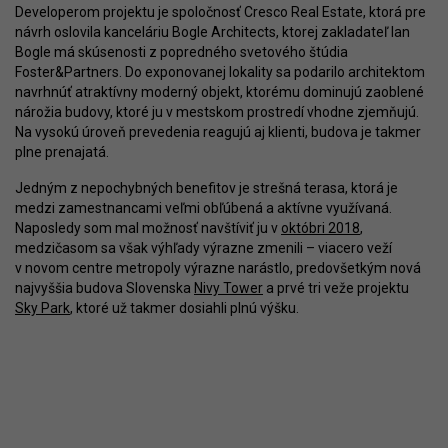
Developerom projektu je spoločnosť Cresco Real Estate, ktorá pre
návrh oslovila kanceláriu Bogle Architects, ktorej zakladateľ Ian
Bogle má skúsenosti z popredného svetového štúdia
Foster&Partners. Do exponovanej lokality sa podarilo architektom
navrhnúť atraktívny moderný objekt, ktorému dominujú zaoblené
nárožia budovy, ktoré ju v mestskom prostredí vhodne zjemňujú.
Na vysokú úroveň prevedenia reagujú aj klienti, budova je takmer
plne prenajatá.
Jedným z nepochybných benefitov je strešná terasa, ktorá je
medzi zamestnancami veľmi obľúbená a aktívne využívaná.
Naposledy som mal možnosť navštíviť ju v
októbri 2018
,
medzičasom sa však výhľady výrazne zmenili – viacero veží
v novom centre metropoly výrazne narástlo, predovšetkým nová
najvyššia budova Slovenska
Nivy Tower
a prvé tri veže projektu
Sky Park
, ktoré už takmer dosiahli plnú výšku.