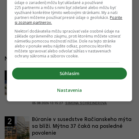
30.07.2018 08:45:00
ADRIAN GUBČO
údaje o zariadení) môžu byť ukladané a používané
225 partnermi a môžu s nimi byť zdieľané alebo môžu byť
využívané konkrétne týmito webovými stránkami. My a naši
partneri môžeme používať presné údaje o geolokácii.
Pozrite
Na návšteve v UniQ Staromestská (+ výhľady)
si zoznam partnerov.
04.10.2018 15:00:00
ADRIAN GUBČO
Niektorí dodávatelia môžu spracúvať vaše osobné údaje na
základe oprávneného záujmu, proti ktorému môžete vzniesť
námietku pomocou možností nižšie. Dole na tejto stránke
alebo v ponuke webu nájdite odkaz, pomocou ktorého
môžete spravovať alebo odvolať súhlas v nastaveniach
ochrany súkromia a súborov cookie.
Najčítanejšie za posledné 4 dni
Súhlasím
Veľký reťazec nahradia apartmány.
1
Ružinov dostane nové ubytovanie,
vznikne na mieste centrály známej
Nastavenia
spoločnosti
05.08.2026 13:15:27
SIMONA SCHREINEROVÁ
Búranie v susedstve Račianskeho mýta
2
sa blíži. Mýtna 37 čaká na posledné
povolenie