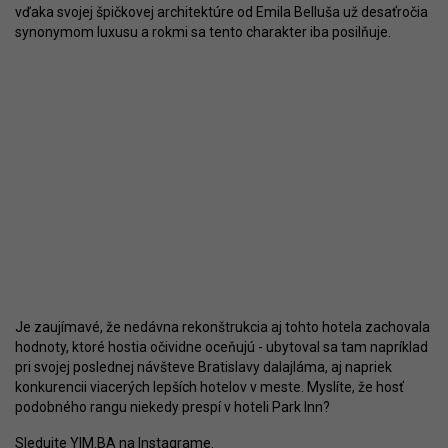
vďaka svojej špičkovej architektúre od Emila Belluša už desaťročia
synonymom luxusu a rokmi sa tento charakter iba posilňuje.
Je zaujímavé, že nedávna rekonštrukcia aj tohto hotela zachovala
hodnoty, ktoré hostia očividne oceňujú - ubytoval sa tam napríklad
pri svojej poslednej návšteve Bratislavy dalajláma, aj napriek
konkurencii viacerých lepších hotelov v meste. Myslíte, že hosť
podobného rangu niekedy prespí v hoteli Park Inn?
Sledujte YIM.BA na
Instagrame
.