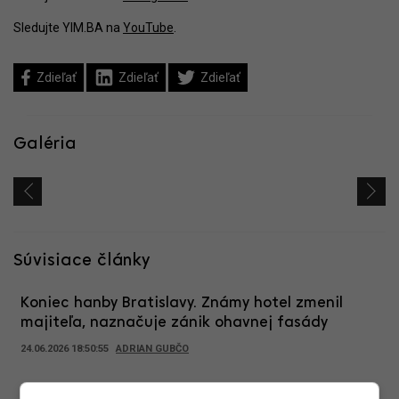
Sledujte YIM.BA na
YouTube
.
Zdieľať
Zdieľať
Zdieľať
Galéria
Súvisiace články
Koniec hanby Bratislavy. Známy hotel zmenil
majiteľa, naznačuje zánik ohavnej fasády
24.06.2026 18:50:55
ADRIAN GUBČO
Nastane posun? Fasáda hotela Park Inn vyvoláva