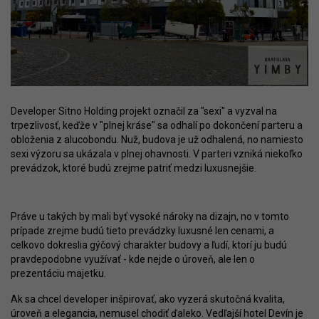
Developer Sitno Holding projekt označil za "sexi" a vyzval na
trpezlivosť, keďže v "plnej kráse" sa odhalí po dokončení parteru a
obloženia z alucobondu. Nuž, budova je už odhalená, no namiesto
sexi výzoru sa ukázala v plnej ohavnosti. V parteri vzniká niekoľko
prevádzok, ktoré budú zrejme patriť medzi luxusnejšie.
Práve u takých by mali byť vysoké nároky na dizajn, no v tomto
prípade zrejme budú tieto prevádzky luxusné len cenami, a
celkovo dokreslia gýčový charakter budovy a ľudí, ktorí ju budú
pravdepodobne využívať - kde nejde o úroveň, ale len o
prezentáciu majetku.
Ak sa chcel developer inšpirovať, ako vyzerá skutočná kvalita,
úroveň a elegancia, nemusel chodiť ďaleko. Vedľajší hotel Devín je