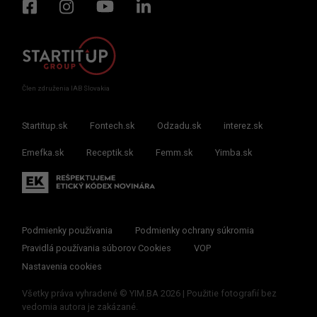
Člen združenia IAB Slovakia
Startitup.sk
Fontech.sk
Odzadu.sk
interez.sk
Emefka.sk
Receptik.sk
Femm.sk
Yimba.sk
Podmienky používania
Podmienky ochrany súkromia
Pravidlá používania súborov Cookies
VOP
Nastavenia cookies
Všetky práva vyhradené © YIM.BA 2026 | Použitie fotografií bez
vedomia autora je zakázané.