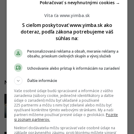
Pokračovať s nevyhnutnými cookies →
odpor, rieši ju štát
12.07.2025 18:40:00
RED
Víta ťa www.yimba.sk
S cieľom poskytovať www.yimba.sk ako
Hanba Bratislavy naďalej bez povolení. Fasáda
doteraz, podľa zákona potrebujeme váš
hotela Park Inn špatí nábrežie, skolaudovaná nie
súhlas na:
je
Personalizovaná reklama a obsah, meranie reklamy a
01.07.2025 10:19:20
RED
obsahu, prieskum cieľových skupín a vývoj služieb
Uchovávanie alebo prístup k informáciám na zariadení
Ďalšie informácie
Najčítanejšie za posledné 4 dni
Vaše osobné údaje budú spracúvané a informácie z vášho
zariadenia (súbory cookie, jedinečné identifikátory a ďalšie
Nenechať to na developerov. Zimný
1
údaje o zariadení) môžu byť ukladané a používané
prístav je výzvou nielen pre investora,
225 partnermi a môžu s nimi byť zdieľané alebo môžu byť
využívané konkrétne týmito webovými stránkami. My a naši
ale aj mesto a štát
partneri môžeme používať presné údaje o geolokácii.
Pozrite
08.08.2026 13:54:38
ADRIAN GUBČO
si zoznam partnerov.
Niektorí dodávatelia môžu spracúvať vaše osobné údaje na
základe oprávneného záujmu, proti ktorému môžete vzniesť