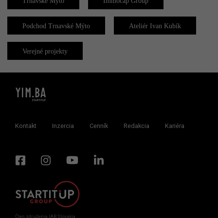
Trnavské Mýto
Immocap Group
Podchod Trnavské Mýto
Ateliér Ivan Kubík
Verejné projekty
Kontakt
Inzercia
Cenník
Redakcia
Kariéra
Člen združenia IAB Slovakia