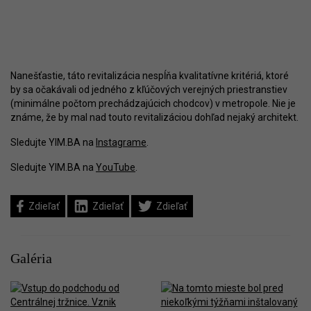
Nanešťastie, táto revitalizácia nespĺňa kvalitatívne kritériá, ktoré
by sa očakávali od jedného z kľúčových verejných priestranstiev
(minimálne počtom prechádzajúcich chodcov) v metropole. Nie je
známe, že by mal nad touto revitalizáciou dohľad nejaký architekt.
Sledujte YIM.BA na
Instagrame
.
Sledujte YIM.BA na
YouTube
.
Zdieľať
Zdieľať
Zdieľať
Galéria