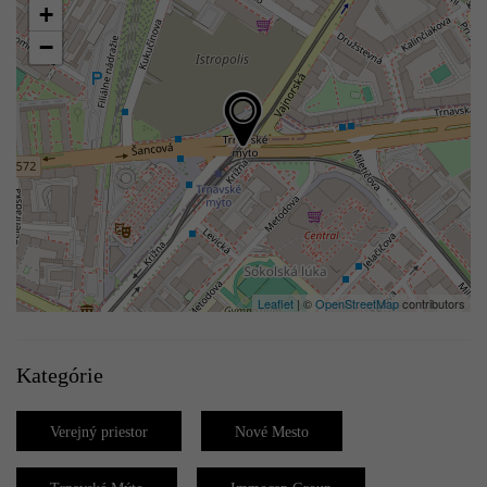
+
−
Leaflet
| ©
OpenStreetMap
contributors
Kategórie
Verejný priestor
Nové Mesto