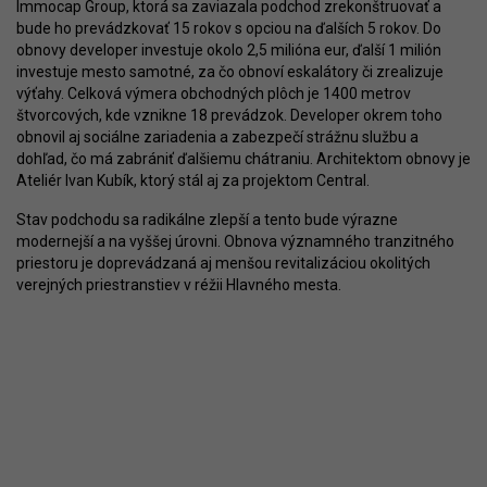
Immocap Group, ktorá sa zaviazala podchod zrekonštruovať a
bude ho prevádzkovať 15 rokov s opciou na ďalších 5 rokov. Do
obnovy developer investuje okolo 2,5 milióna eur, ďalší 1 milión
investuje mesto samotné, za čo obnoví eskalátory či zrealizuje
výťahy. Celková výmera obchodných plôch je 1400 metrov
štvorcových, kde vznikne 18 prevádzok. Developer okrem toho
obnovil aj sociálne zariadenia a zabezpečí strážnu službu a
dohľad, čo má zabrániť ďalšiemu chátraniu. Architektom obnovy je
Ateliér Ivan Kubík, ktorý stál aj za projektom Central.
Stav podchodu sa radikálne zlepší a tento bude výrazne
modernejší a na vyššej úrovni. Obnova významného tranzitného
priestoru je doprevádzaná aj menšou revitalizáciou okolitých
verejných priestranstiev v réžii Hlavného mesta.