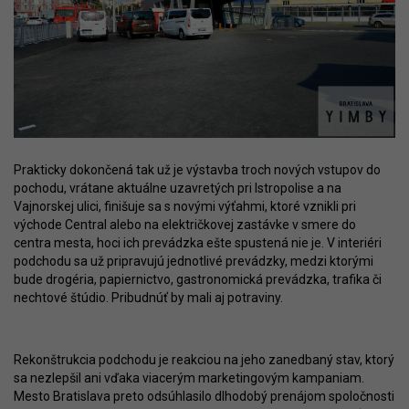
Prakticky dokončená tak už je výstavba troch nových vstupov do
pochodu, vrátane aktuálne uzavretých pri Istropolise a na
Vajnorskej ulici, finišuje sa s novými výťahmi, ktoré vznikli pri
východe Central alebo na električkovej zastávke v smere do
centra mesta, hoci ich prevádzka ešte spustená nie je. V interiéri
podchodu sa už pripravujú jednotlivé prevádzky, medzi ktorými
bude drogéria, papiernictvo, gastronomická prevádzka, trafika či
nechtové štúdio. Pribudnúť by mali aj potraviny.
Rekonštrukcia podchodu je reakciou na jeho zanedbaný stav, ktorý
sa nezlepšil ani vďaka viacerým marketingovým kampaniam.
Mesto Bratislava preto odsúhlasilo dlhodobý prenájom spoločnosti