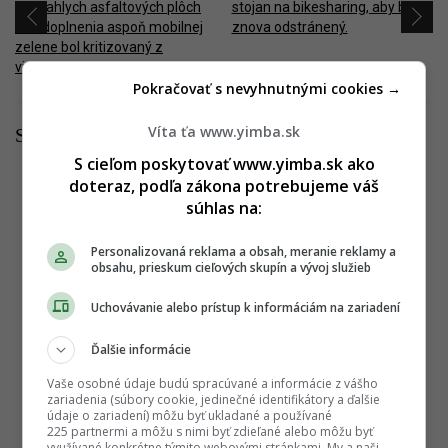
Pokračovať s nevyhnutnými cookies →
Víta ťa www.yimba.sk
Súvisiace články
S cieľom poskytovať www.yimba.sk ako
Rekonštrukcia podchodu na Trnavskom Mýte je
doteraz, podľa zákona potrebujeme váš
dokončená
súhlas na:
27.08.2018 13:00:00
ADRIAN GUBČO
Personalizovaná reklama a obsah, meranie reklamy a
obsahu, prieskum cieľových skupín a vývoj služieb
Construction update: Podchod Trnavské mýto,
17.07.2018
Uchovávanie alebo prístup k informáciám na zariadení
19.07.2018 09:00:00
ADRIAN GUBČO
Ďalšie informácie
Vaše osobné údaje budú spracúvané a informácie z vášho
Obchádzka na Trnavskom mýte je nepriateľská k
zariadenia (súbory cookie, jedinečné identifikátory a ďalšie
ľuďom
údaje o zariadení) môžu byť ukladané a používané
225 partnermi a môžu s nimi byť zdieľané alebo môžu byť
10.04.2018 13:30:00
ADRIAN GUBČO
využívané konkrétne týmito webovými stránkami. My a naši