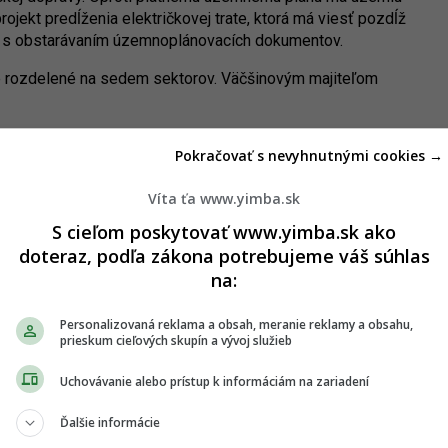
rojekt predĺženia električkovej trate, ktorá má viesť pozdĺž
 s obstarávaním územnoplánovacích dokumentov.
e rozdelené na sedem sektorov. Väčšinovým majiteľom
Pokračovať s nevyhnutnými cookies →
Víta ťa www.yimba.sk
kolo električky. Zdroj: Bratislava - Hlavné mesto SR
S cieľom poskytovať www.yimba.sk ako
doteraz, podľa zákona potrebujeme váš súhlas
na:
úvodnom vstupe respondenti – Hlavný architekt aj
ovedali na otázky obyvateľov. Nanešťastie, ukázali sa limity
Personalizovaná reklama a obsah, meranie reklamy a obsahu,
dmietalo vnímať odborný názor expertov, ktorí na štúdii
prieskum cieľových skupín a vývoj služieb
do podujatia. Ako je pri obdobných podujatiach zvykom,
entatívne.
Uchovávanie alebo prístup k informáciám na zariadení
s nedávnej návštevy Bratislavy aj americká dopravná
Ďalšie informácie
ý spôsob označila rozdelenie návštevníkov do menších