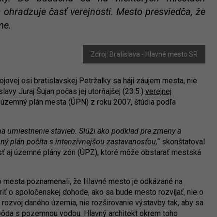
ohradzuje časť verejnosti. Mesto presviedča, že
me.
Zdroj: Bratislava - Hlavné mesto SR
vojovej osi bratislavskej Petržalky sa háji záujem mesta, nie
lavy Juraj Šujan počas jej utorňajšej (23.5.)
verejnej
ý územný plán mesta (ÚPN) z roku 2007, štúdia podľa
na umiestnenie stavieb. Slúži ako podklad pre zmeny a
 plán počíta s intenzívnejšou zastavanosťou,“
skonštatoval
niesť aj územné plány zón (ÚPZ), ktoré môže obstarať mestská
ého mesta poznamenali, že Hlavné mesto je odkázané na
oriť o spoločenskej dohode, ako sa bude mesto rozvíjať, nie o
ný rozvoj daného územia, nie rozširovanie výstavby tak, aby sa
ôda s pozemnou vodou. Hlavný architekt okrem toho