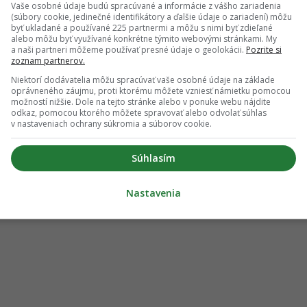
a k slovu dostali úplne všetci a narušitelia boli umravnení.
Vaše osobné údaje budú spracúvané a informácie z vášho zariadenia
(súbory cookie, jedinečné identifikátory a ďalšie údaje o zariadení) môžu
byť ukladané a používané 225 partnermi a môžu s nimi byť zdieľané
sti musela uznať, že pripravované zmeny v Petržalke sú
alebo môžu byť využívané konkrétne týmito webovými stránkami. My
 o robení kompromisov, keďže do prostredia vstupuje
a naši partneri môžeme používať presné údaje o geolokácii.
Pozrite si
budúcnosti, ktoré sú úplne legitímne. Hľadať medzi nimi
zoznam partnerov.
na, prečo od urbanistickej súťaže po schválenie štúdie prešlo
Niektorí dodávatelia môžu spracúvať vaše osobné údaje na základe
 jednotlivca dokonalá, ale je to v rámci možností takmer
oprávneného záujmu, proti ktorému môžete vzniesť námietku pomocou
možností nižšie. Dole na tejto stránke alebo v ponuke webu nájdite
odkaz, pomocou ktorého môžete spravovať alebo odvolať súhlas
v nastaveniach ochrany súkromia a súborov cookie.
i územia, ktorá sa stane predpokladom pre stavebný rozvoj na
ych projektov sa ukáže, že tieto nemajú na lokálne
Súhlasím
jde ešte mnoho rokov.
Nastavenia