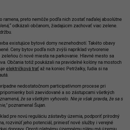
o ramena, preto nemôže podľa nich zostať naďalej absolútne
lená,“
odkázali občanom, žiadajúcim zachovať viac zelene.
držbu.
stavba existujúce bytové domy neznehodnotí. Takéto obavy
ené. Ceny bytov podľa nich zvýši napríklad vytvorenie
 zeleňou či nové miesta na parkovanie. Hlavné mesto sa
ava. Občania totiž poukázali na pravidelné kolóny na mostoch
uje
električková trať
až na koniec Petržalky, ľudia si na
autá.
 prípadne nedostatočnom participatívnom procese pri
é pripomienky boli zaevidované a so zástupcami všetkých
znamená, že sa všetkým vyhovelo. Nie je však pravda, že sa s
ie,"
poznamenal Šujan.
dklad pre novú reguláciu zástavby územia, podporiť prírodný
, rozvinúť jeho potenciál, priniesť nové služby i verejné
tickej dopravy. Oproti platnému územnému plánu má územiu