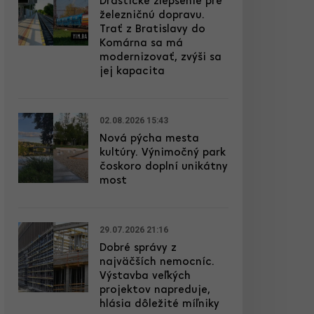
Drastické zlepšenie pre
železničnú dopravu.
Trať z Bratislavy do
Komárna sa má
modernizovať, zvýši sa
jej kapacita
02.08.2026 15:43
Nová pýcha mesta
kultúry. Výnimočný park
čoskoro doplní unikátny
most
29.07.2026 21:16
Dobré správy z
najväčších nemocníc.
Výstavba veľkých
projektov napreduje,
hlásia dôležité míľniky