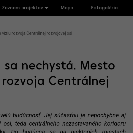
Zoznam projektov
Mapa
Fotogaléria
víziu rozvoja Centrálnej rozvojovej osi
 sa nechystá. Mesto
 rozvoja Centrálnej
velú budúcnosť. Jej súčasťou je nepochybne aj
j osi, teda centrálneho nezastavaného koridoru
ičky. Do budúcna sa na niektorých miestach