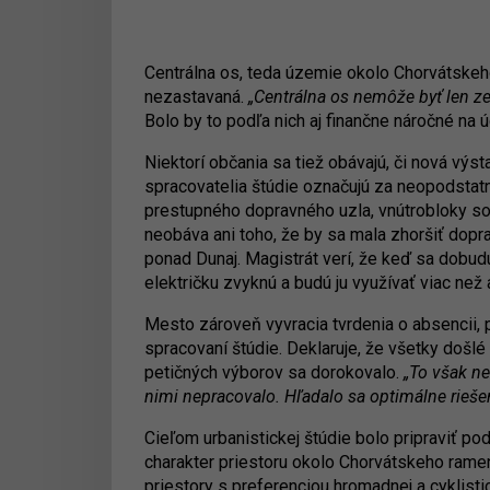
Centrálna os, teda územie okolo Chorvátskeh
nezastavaná.
„Centrálna os nemôže byť len ze
Bolo by to podľa nich aj finančne náročné na ú
Niektorí občania sa tiež obávajú, či nová vý
spracovatelia štúdie označujú za neopodstatn
prestupného dopravného uzla, vnútrobloky so
neobáva ani toho, že by sa mala zhoršiť dopr
ponad Dunaj. Magistrát verí, že keď sa dobud
električku zvyknú a budú ju využívať viac než 
Mesto zároveň vyvracia tvrdenia o absencii,
spracovaní štúdie. Deklaruje, že všetky došl
petičných výborov sa dorokovalo.
„To však ne
nimi nepracovalo. Hľadalo sa optimálne riešen
Cieľom urbanistickej štúdie bolo pripraviť po
charakter priestoru okolo Chorvátskeho ramena
priestory s preferenciou hromadnej a cyklis