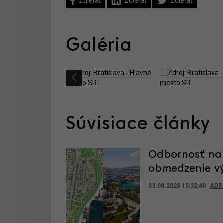
Zdieľať
Zdieľať
Zdieľať
Galéria
Súvisiace články
Odbornosť nah
obmedzenie výs
03.08.2026 15:32:40
ADR