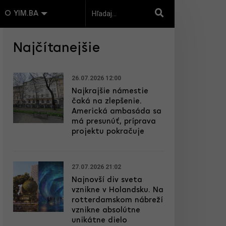
O YIM.BA
Najčítanejšie
26.07.2026 12:00
Najkrajšie námestie
čaká na zlepšenie.
Americká ambasáda sa
má presunúť, príprava
projektu pokračuje
27.07.2026 21:02
Najnovší div sveta
vznikne v Holandsku. Na
rotterdamskom nábreží
vznikne absolútne
unikátne dielo