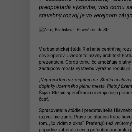
predpokladá výstavba, voči čomu sa 
stavebný rozvoj je vo verejnom záuj
V urbanistickej štúdii Riešenie centrálnej roz
developerov. Uviedol to hlavný architekt Bratis
prezentácie
. Oproti tomu, čo umožňuje platn
zástupcov mesta výstavbu výrazne redukuje.
„Neprojektujeme, regulujeme. Štúdia neslúži 
doplnky územného plánu mesta. Platný územný
Šujan. Bližšiu špecifikáciu rozvoja majú pri
časť.
Spracovatelia štúdie i predstavitelia Hlavn
rozvoj, nie zánik. Práve so štúdiou treba hov
tom, „čo vidím z okna“. Preferujú tiež vnútor
prípadne zaberala cenná poľnohospodárska p