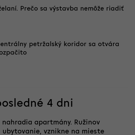
želaní. Prečo sa výstavba nemôže riadiť
entrálny petržalský koridor sa otvára
rozpačito
posledné 4 dni
c nahradia apartmány. Ružinov
 ubytovanie, vznikne na mieste