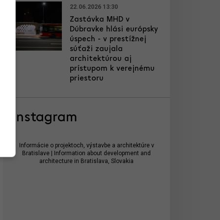
22.06.2026 13:30
Zastávka MHD v
Dúbravke hlási európsky
úspech - v prestížnej
súťaži zaujala
architektúrou aj
prístupom k verejnému
priestoru
Instagram
Informácie o projektoch, výstavbe a architektúre v
Bratislave | Information about development and
architecture in Bratislava, Slovakia