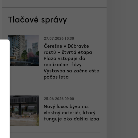
Tlačové správy
27.07.2026 10:30
Čerešne v Dúbravke
rastú – štvrtá etapa
Plaza vstupuje do
realizačnej fázy.
Výstavba sa začne ešte
počas leta
25.06.2026 09:00
Nový luxus bývania:
vlastný exteriér, ktorý
funguje ako ďalšia izba