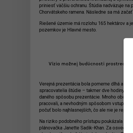
priniesť väčšiu ochranu. Štúdia nadväzuje na p
Chorvátskeho ramena. Následne sa má začať
Riešené územie má rozlohu 165 hektárov a j
pozemkov je Hlavné mesto.
Vízia možnej budúcnosti prostredia o
Verejná prezentácia bola pomerne dlhá a po 
spracovatelia štúdie – takmer dve hodiny odp
daného spôsobu prezentácie. Mnoho občanov o
pracovali, a nevhodným spôsobom vstupovalo 
počuť bolo najhlasnejších, čo ale nie je reprez
Na riziko podobného prístupu poukázala poča
plánovačka Janette Sadik-Khan. Za osvedčen