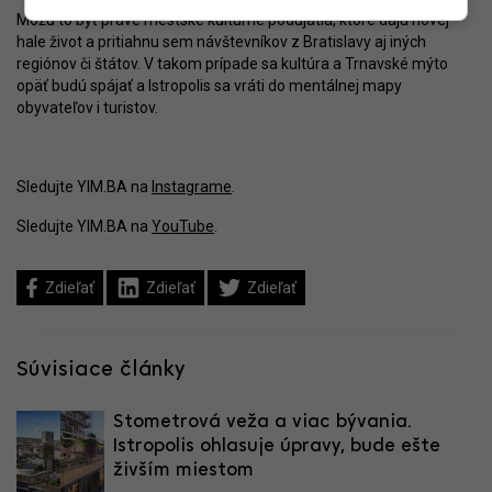
Môžu to byť práve mestské kultúrne podujatia, ktoré dajú novej
hale život a pritiahnu sem návštevníkov z Bratislavy aj iných
regiónov či štátov. V takom prípade sa kultúra a Trnavské mýto
opäť budú spájať a Istropolis sa vráti do mentálnej mapy
obyvateľov i turistov.
Sledujte YIM.BA na
Instagrame
.
Sledujte YIM.BA na
YouTube
.
Zdieľať
Zdieľať
Zdieľať
Súvisiace články
Stometrová veža a viac bývania.
Istropolis ohlasuje úpravy, bude ešte
živším miestom