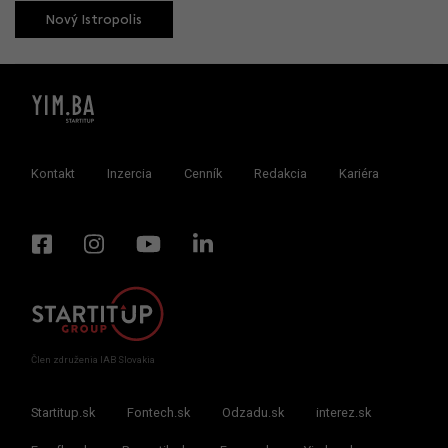
Nový Istropolis
Kontakt
Inzercia
Cenník
Redakcia
Kariéra
Člen združenia IAB Slovakia
Startitup.sk
Fontech.sk
Odzadu.sk
interez.sk