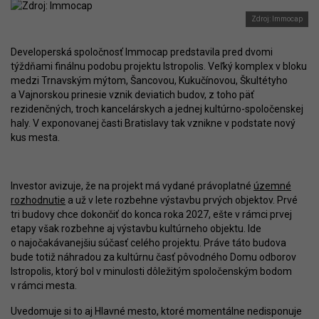
Zdroj: Immocap
Developerská spoločnosť Immocap predstavila pred dvomi
týždňami finálnu podobu projektu Istropolis. Veľký komplex v bloku
medzi Trnavským mýtom, Šancovou, Kukučínovou, Škultétyho
a Vajnorskou prinesie vznik deviatich budov, z toho päť
rezidenčných, troch kancelárskych a jednej kultúrno-spoločenskej
haly. V exponovanej časti Bratislavy tak vznikne v podstate nový
kus mesta.
Investor avizuje, že na projekt má vydané právoplatné
územné
rozhodnutie
a už v lete rozbehne výstavbu prvých objektov. Prvé
tri budovy chce dokončiť do konca roka 2027, ešte v rámci prvej
etapy však rozbehne aj výstavbu kultúrneho objektu. Ide
o najočakávanejšiu súčasť celého projektu. Práve táto budova
bude totiž náhradou za kultúrnu časť pôvodného Domu odborov
Istropolis, ktorý bol v minulosti dôležitým spoločenským bodom
v rámci mesta.
Uvedomuje si to aj Hlavné mesto, ktoré momentálne nedisponuje