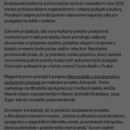
Bratislavské kultúrne a informačné centrum začiatkom roka 2022
medzi profesionálnymi organizátormi v oblasti podujatí a kultúry.
Prieskum údajne potvrdil správne nastavenie kapacity sály pre
podujatia na státie i sedenie.
Zároveň je žiadúce, aby nový kultúrny priestor poskytoval
možnosti pre trvalé prevádzky, ktoré pomáhajú celkovej
ekonomike a vyťaženiu objektu, pritiahnu záujem verejnosti o
lokalitu a miesto bude počas celého roka živé. Naostatok,
profesionáli tvrdia, že je potrebný vzniku priestoru, ktorý dokáže
rovnocenne pokryť potreby kultúrnych aj komerčných podujatí.
Vzorovým príkladom je v tomto smere Fórum Karlín v Prahe.
Magistrát preto pristúpil k podpisu
Memoranda o porozumení a
spoločnom postupe
pri realizácii projektu Istropolis. Tento
nadväzuje na dlhodobú spoluprácu pri tvorbe projektu, keďže
Hlavné mesto a predovšetkým Hlavný architekt Bratislavy Juraj
Šujan zámer rozsiahlo pripomienkovali.
Developer konštatuje, že to prinieslo zosúladenie projektu
s dlhodobými zámermi mesta.
„Ceníme si dlhodobú a konštruktívnu
spoluprácu s magistrátom hlavného mesta pri pretváraní Istropolisu,
ktorá sa zhmotnila v podobe tohto memoranda,“
hovorí riaditeľ