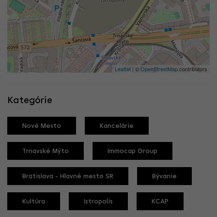
Leaflet
| ©
OpenStreetMap
contributors
Kategórie
Nové Mesto
Kancelárie
Trnavské Mýto
Immocap Group
Bratislava - Hlavné mesto SR
Bývanie
Kultúra
Istropolis
KCAP