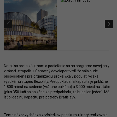
Netají sa preto záujmom o podieľanie sa na programe novej haly
v rámci Istropolisu. Samotný developer tvrdí, že sála bude
prispôsobená pre organizáciu širokej škály podujatí vďaka
vysokému stupňu flexibility. Predpokladaná kapacita je približne
1.800 miest na sedenie (vrátane balkóna) a 3.000 miest na státie
(plus 350 ľudí na balkóne za predpokladu, že bude len jeden). Má
ísť o ideálnu kapacitu pre potreby Bratislavy.
Tento názor vychádza z výsledkov prieskumu, ktorý realizovalo