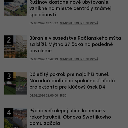
Ružinov dostane nové ubytovanie,
vznikne na mieste centrály známej
spoločnosti
05.08.2026 13:15:27
SIMONA SCHREINEROVÁ
Búranie v susedstve Račianskeho mýta
2
sa blíži. Mýtna 37 čaká na posledné
povolenie
05.08.2026 16:42:19
SIMONA SCHREINEROVÁ
Dôležitý pokrok pre najdlhší tunel.
3
Národná diaľničná spoločnosť hľadá
projektanta pre kľúčový úsek D4
04.08.2026 21:00:00
RED
Pýcha veľkolepej ulice konečne v
4
rekonštrukcii. Obnova Swetlikovho
domu začala