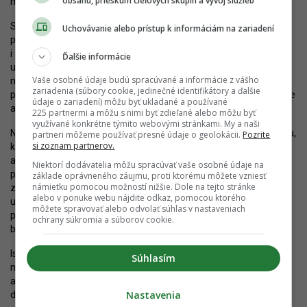
obsahu, prieskum cieľových skupín a vývoj služieb
mýta.
S ohľadom na rozsah a funkčné riešenie projektu je
Uchovávanie alebo prístup k informáciám na zariadení
pravdepodobné, že Istropolis skutočne dramaticky zmení podobu
i charakter tejto časti mesta. Bratislava nedostane len
Ďalšie informácie
urbanizovaný mestský blok, zrevitalizované verejné priestory,
Vaše osobné údaje budú spracúvané a informácie z vášho
nové služby a vybavenosť alebo výškové akcenty (súčasťou
zariadenia (súbory cookie, jedinečné identifikátory a ďalšie
projektu je minimálne jedna veža, ktorá bude mať 116 metrov), ale
údaje o zariadení) môžu byť ukladané a používané
aj kultúrnu sálu, ktorá jej citeľne chýba.
225 partnermi a môžu s nimi byť zdieľané alebo môžu byť
využívané konkrétne týmito webovými stránkami. My a naši
Nad lokalitou zostáva naďalej tieň asanácie pôvodného Istropolisu,
partneri môžeme používať presné údaje o geolokácii.
Pozrite
si zoznam partnerov.
ktorý bol síce ekonomicky neudržateľný, mal však významnú
architektonickú aj symbolickú hodnotu. Nový projekt ho má
Niektorí dodávatelia môžu spracúvať vaše osobné údaje na
pripomenúť prostredníctvom spätnej inštalácie viacerých
základe oprávneného záujmu, proti ktorému môžete vzniesť
námietku pomocou možností nižšie. Dole na tejto stránke
zachovaných artefaktov (vlajkových stožiarov, lámp, fontány či
alebo v ponuke webu nájdite odkaz, pomocou ktorého
umeleckých vitráží), ako aj citáciou niektorých architektonických
môžete spravovať alebo odvolať súhlas v nastaveniach
prvkov v novej budove (svetlíkov alebo riešenia stropu sály). Či to
ochrany súkromia a súborov cookie.
bude stačiť, je otázne.
Istropolis začne na konci tohto desaťročia písať svoj príbeh
Súhlasím
nanovo. O jeho úspechu bude rozhodovať nielen urbanizmus či
architektúra, ale aj program. V tomto ohľade je spolupráca
Nastavenia
developera a Hlavného mesta mimoriadne významná.