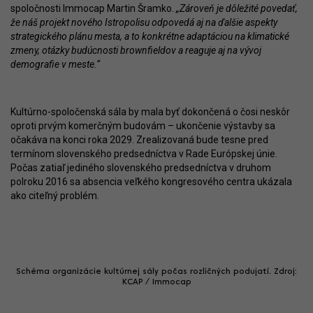
spoločnosti Immocap Martin Šramko.
„Zároveň je dôležité povedať,
že náš projekt nového Istropolisu odpovedá aj na ďalšie aspekty
strategického plánu mesta, a to konkrétne adaptáciou na klimatické
zmeny, otázky budúcnosti brownfieldov a reaguje aj na vývoj
demografie v meste.“
Kultúrno-spoločenská sála by mala byť dokončená o čosi neskôr
oproti prvým komerčným budovám – ukončenie výstavby sa
očakáva na konci roka 2029. Zrealizovaná bude tesne pred
termínom slovenského predsedníctva v Rade Európskej únie.
Počas zatiaľ jediného slovenského predsedníctva v druhom
polroku 2016 sa absencia veľkého kongresového centra ukázala
ako citeľný problém.
Schéma organizácie kultúrnej sály počas rozličných podujatí. Zdroj:
KCAP / Immocap