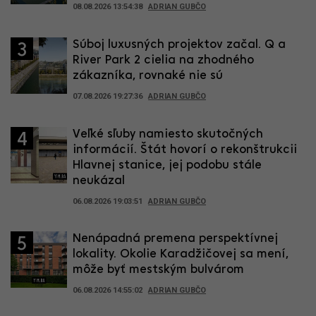
08.08.2026 13:54:38
ADRIAN GUBČO
Súboj luxusných projektov začal. Q a
3
River Park 2 cielia na zhodného
zákazníka, rovnaké nie sú
07.08.2026 19:27:36
ADRIAN GUBČO
Veľké sľuby namiesto skutočných
4
informácií. Štát hovorí o rekonštrukcii
Hlavnej stanice, jej podobu stále
neukázal
06.08.2026 19:03:51
ADRIAN GUBČO
Nenápadná premena perspektívnej
5
lokality. Okolie Karadžičovej sa mení,
môže byť mestským bulvárom
06.08.2026 14:55:02
ADRIAN GUBČO