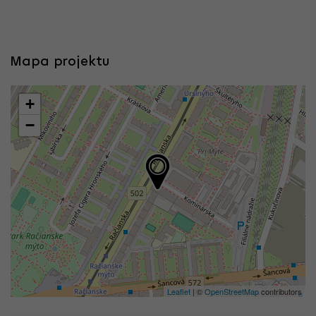
Mapa projektu
+
−
Leaflet
| ©
OpenStreetMap
contributors