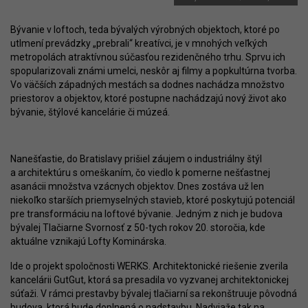
Bývanie v loftoch, teda bývalých výrobných objektoch, ktoré po
utlmení prevádzky „prebrali“ kreatívci, je v mnohých veľkých
metropolách atraktívnou súčasťou rezidenčného trhu. Sprvu ich
spopularizovali známi umelci, neskôr aj filmy a popkultúrna tvorba.
Vo väčších západných mestách sa dodnes nachádza množstvo
priestorov a objektov, ktoré postupne nachádzajú nový život ako
bývanie, štýlové kancelárie či múzeá.
Nanešťastie, do Bratislavy prišiel záujem o industriálny štýl
a architektúru s omeškaním, čo viedlo k pomerne nešťastnej
asanácii množstva vzácnych objektov. Dnes zostáva už len
niekoľko starších priemyselných stavieb, ktoré poskytujú potenciál
pre transformáciu na loftové bývanie. Jedným z nich je budova
bývalej Tlačiarne Svornosť z 50-tych rokov 20. storočia, kde
aktuálne vznikajú Lofty Kominárska.
Ide o projekt spoločnosti WERKS. Architektonické riešenie zverila
kancelárii GutGut, ktorá sa presadila vo vyzvanej architektonickej
súťaži. V rámci prestavby bývalej tlačiarní sa rekonštruuje pôvodná
budova, ktorá bude doplnená o nadstavbu. Nadviaže tak na