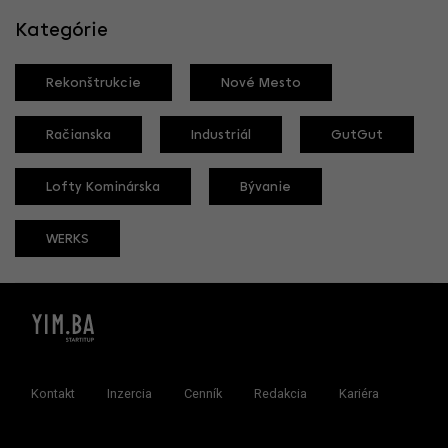
Kategórie
Rekonštrukcie
Nové Mesto
Račianska
Industriál
GutGut
Lofty Kominárska
Bývanie
WERKS
Kontakt
Inzercia
Cenník
Redakcia
Kariéra