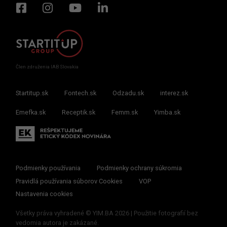
Člen združenia IAB Slovakia
Startitup.sk
Fontech.sk
Odzadu.sk
interez.sk
Emefka.sk
Receptik.sk
Femm.sk
Yimba.sk
Podmienky používania
Podmienky ochrany súkromia
Pravidlá používania súborov Cookies
VOP
Nastavenia cookies
Všetky práva vyhradené © YIM.BA 2026 | Použitie fotografií bez
vedomia autora je zakázané.