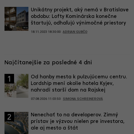
Unikátny projekt, aký nemá v Bratislave
obdobu: Lofty Kominárska konečne
štartujú, odhaľujú výnimočné priestory
18.11.2023 18:30:00
ADRIAN GUBČO
Najčítanejšie za posledné 4 dni
Od hanby mesta k pulzujúcemu centru.
1
Lordship mení okolie hotela Kyjev,
nahradí starší dom na Rajskej
07.08.2026 11:03:50
SIMONA SCHREINEROVÁ
Nenechať to na developerov. Zimný
2
prístav je výzvou nielen pre investora,
ale aj mesto a štát