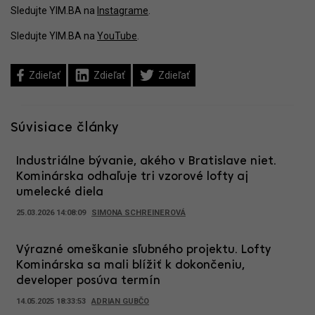
Sledujte YIM.BA na
Instagrame
.
Sledujte YIM.BA na
YouTube
.
Zdieľať
Zdieľať
Zdieľať
Súvisiace články
Industriálne bývanie, akého v Bratislave niet.
Kominárska odhaľuje tri vzorové lofty aj
umelecké diela
25.03.2026 14:08:09
SIMONA SCHREINEROVÁ
Výrazné omeškanie sľubného projektu. Lofty
Kominárska sa mali blížiť k dokončeniu,
developer posúva termín
14.05.2025 18:33:53
ADRIAN GUBČO