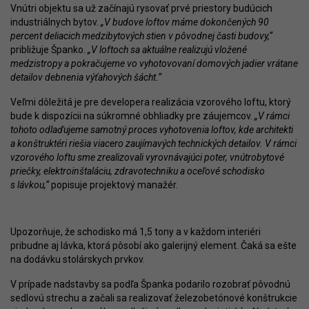
Vnútri objektu sa už začínajú rysovať prvé priestory budúcich
industriálnych bytov.
„V budove loftov máme dokončených 90
percent deliacich medzibytových stien v pôvodnej časti budovy,“
približuje Španko.
„V loftoch sa aktuálne realizujú vložené
medzistropy a pokračujeme vo vyhotovovaní domových jadier vrátane
detailov debnenia výťahových šácht.“
Veľmi dôležitá je pre developera realizácia vzorového loftu, ktorý
bude k dispozícii na súkromné obhliadky pre záujemcov.
„V rámci
tohoto odlaďujeme samotný proces vyhotovenia loftov, kde architekti
a konštruktéri riešia viacero zaujímavých technických detailov. V rámci
vzorového loftu sme zrealizovali vyrovnávajúci poter, vnútrobytové
priečky, elektroinštaláciu, zdravotechniku a oceľové schodisko
s lávkou,“
popisuje projektový manažér.
Upozorňuje, že schodisko má 1,5 tony a v každom interiéri
pribudne aj lávka, ktorá pôsobí ako galerijný element. Čaká sa ešte
na dodávku stolárskych prvkov.
V prípade nadstavby sa podľa Španka podarilo rozobrať pôvodnú
sedlovú strechu a začali sa realizovať železobetónové konštrukcie