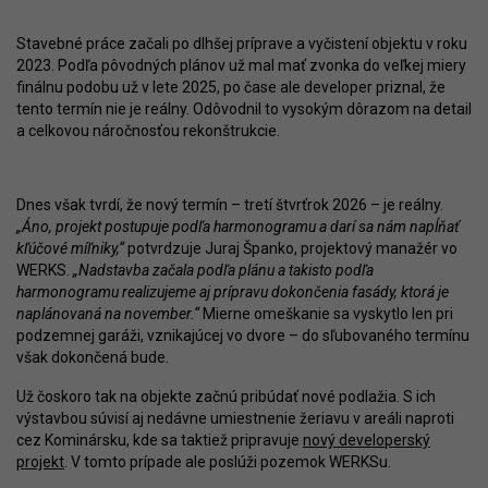
Stavebné práce začali po dlhšej príprave a vyčistení objektu v roku
2023. Podľa pôvodných plánov už mal mať zvonka do veľkej miery
finálnu podobu už v lete 2025, po čase ale developer priznal, že
tento termín nie je reálny. Odôvodnil to vysokým dôrazom na detail
a celkovou náročnosťou rekonštrukcie.
Dnes však tvrdí, že nový termín – tretí štvrťrok 2026 – je reálny.
„Áno, projekt postupuje podľa harmonogramu a darí sa nám napĺňať
kľúčové míľniky,“
potvrdzuje Juraj Španko, projektový manažér vo
WERKS.
„Nadstavba začala podľa plánu a takisto podľa
harmonogramu realizujeme aj prípravu dokončenia fasády, ktorá je
naplánovaná na november.“
Mierne omeškanie sa vyskytlo len pri
podzemnej garáži, vznikajúcej vo dvore – do sľubovaného termínu
však dokončená bude.
Už čoskoro tak na objekte začnú pribúdať nové podlažia. S ich
výstavbou súvisí aj nedávne umiestnenie žeriavu v areáli naproti
cez Kominársku, kde sa taktiež pripravuje
nový developerský
projekt
. V tomto prípade ale poslúži pozemok WERKSu.