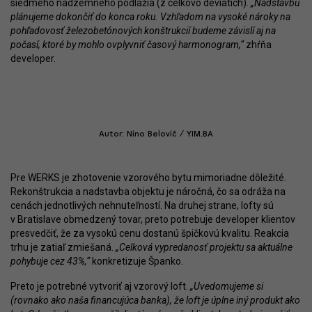
siedmeho nadzemného podlažia (z celkovo deviatich).
„Nadstavbu
plánujeme dokončiť do konca roku. Vzhľadom na vysoké nároky na
pohľadovosť železobetónových konštrukcií budeme závislí aj na
počasí, ktoré by mohlo ovplyvniť časový harmonogram,“
zhŕňa
developer.
Autor: Nino Belovič / YIM.BA
Pre WERKS je zhotovenie vzorového bytu mimoriadne dôležité.
Rekonštrukcia a nadstavba objektu je náročná, čo sa odráža na
cenách jednotlivých nehnuteľností. Na druhej strane, lofty sú
v Bratislave obmedzený tovar, preto potrebuje developer klientov
presvedčiť, že za vysokú cenu dostanú špičkovú kvalitu. Reakcia
trhu je zatiaľ zmiešaná.
„Celková vypredanosť projektu sa aktuálne
pohybuje cez 43%,“
konkretizuje Španko.
Preto je potrebné vytvoriť aj vzorový loft.
„Uvedomujeme si
(rovnako ako naša financujúca banka), že loft je úplne iný produkt ako