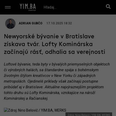
ADRIAN GUBČO
17.10.2025 18:32
Newyorské bývanie v Bratislave
získava tvár. Lofty Kominárska
začínajú rásť, odhalia sa verejnosti
Loftové bývanie, teda byty v bývalých priemyselných objektoch
či výrobných halách, sa štandardne spája s bohémskym
životným štýlom kreatívcov v New Yorku či západných
metropolách. Ojedinelé príklady však začínajú postupne
pribúdať aj v Bratislave. Aktuálne najvýraznejším projektom
tohto druhu sú Lofty Kominárska, vznikajúce na nároží
Kominárskej a Račianskej.
Zdroj: Nino Belovič / YIM.BA, WERKS