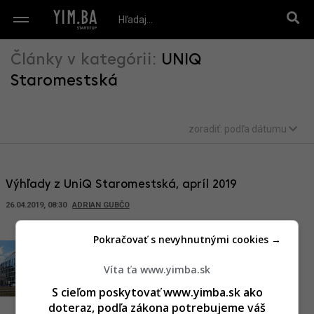
Články v kategórii:
UNIQ
Staromestská
zoradiť:
podľa dátumu
Výhľady z UniQ Staromestská, apríl 2019
26.04.2019, 08:30
ADRIAN GUBČO
Pokračovať s nevyhnutnými cookies →
Na návšteve v UniQ
Víta ťa www.yimba.sk
Staromestská (+ výhľady)
S cieľom poskytovať www.yimba.sk ako
04.10.2018, 15:00
ADRIAN GUBČO
doteraz, podľa zákona potrebujeme váš