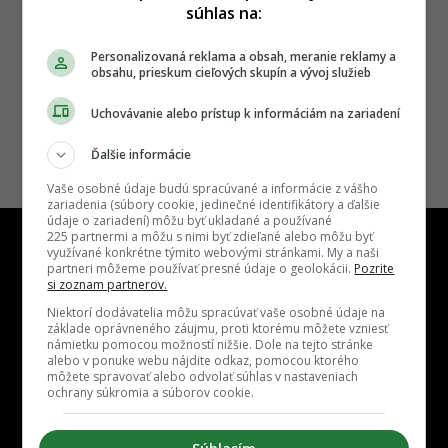
súhlas na:
Personalizovaná reklama a obsah, meranie reklamy a
obsahu, prieskum cieľových skupín a vývoj služieb
Uchovávanie alebo prístup k informáciám na zariadení
Ďalšie informácie
Vaše osobné údaje budú spracúvané a informácie z vášho
zariadenia (súbory cookie, jedinečné identifikátory a ďalšie
údaje o zariadení) môžu byť ukladané a používané
225 partnermi a môžu s nimi byť zdieľané alebo môžu byť
využívané konkrétne týmito webovými stránkami. My a naši
partneri môžeme používať presné údaje o geolokácii.
Pozrite
si zoznam partnerov.
Niektorí dodávatelia môžu spracúvať vaše osobné údaje na
Kontakt
Inzercia
Cenník
Redakcia
Kariéra
základe oprávneného záujmu, proti ktorému môžete vzniesť
námietku pomocou možností nižšie. Dole na tejto stránke
alebo v ponuke webu nájdite odkaz, pomocou ktorého
môžete spravovať alebo odvolať súhlas v nastaveniach
ochrany súkromia a súborov cookie.