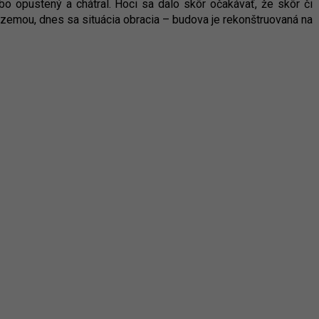
bo opustený a chátral. Hoci sa dalo skôr očakávať, že skôr či
zemou, dnes sa situácia obracia – budova je rekonštruovaná na