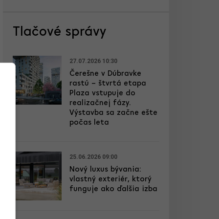
Tlačové správy
27.07.2026 10:30
Čerešne v Dúbravke
rastú – štvrtá etapa
Plaza vstupuje do
realizačnej fázy.
Výstavba sa začne ešte
počas leta
25.06.2026 09:00
Nový luxus bývania:
vlastný exteriér, ktorý
funguje ako ďalšia izba