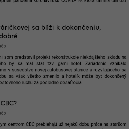
apriek pandémii koronavírusu COVID-19, ktorá utlmila činnosť
áričkovej sa blíži k dokončeniu,
edobré
BČO
cmi som
predstavil
projekt rekonštrukcie niekdajšieho skladu na
rého by sa mal stať tzv. garni hotel. Zariadenie vznikalo
iamo v susedstve novej autobusovej stanice a rozvíjajúceho sa
obu sa však všetko zmenilo a hotelík môže byť dokončený
cestovného ruchu za posledné desaťročia.
 CBC?
BČO
vnym centrom CBC prebiehajú už nejakú dobu práce na staršom