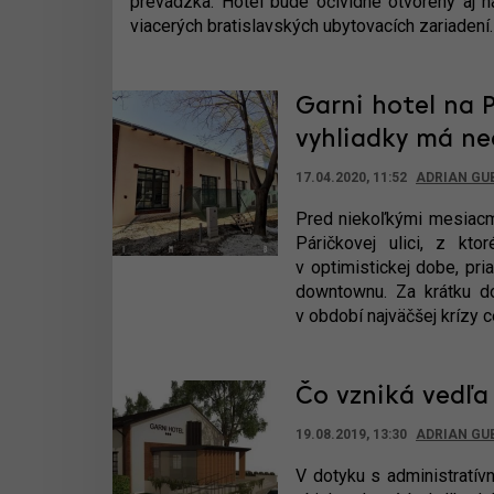
prevádzka. Hotel bude očividne otvorený aj n
viacerých bratislavských ubytovacích zariadení.
Garni hotel na P
vyhliadky má n
17.04.2020, 11:52
ADRIAN GU
Pred niekoľkými mesia
Páričkovej ulici, z kto
v optimistickej dobe, pr
downtownu. Za krátku d
v období najväčšej krízy 
Čo vzniká vedľa
19.08.2019, 13:30
ADRIAN GU
V dotyku s administratí