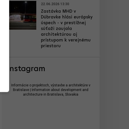
22.06.2026 13:30
Zastávka MHD v
Dúbravke hlási európsky
úspech - v prestížnej
súťaži zaujala
architektúrou aj
prístupom k verejnému
priestoru
Instagram
Informácie o projektoch, výstavbe a architektúre v
Bratislave | Information about development and
architecture in Bratislava, Slovakia