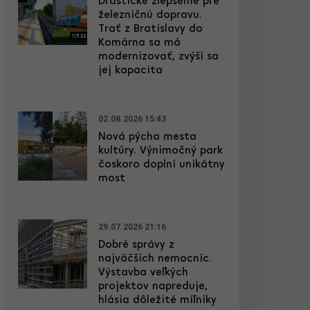
Drastické zlepšenie pre
železničnú dopravu.
Trať z Bratislavy do
Komárna sa má
modernizovať, zvýši sa
jej kapacita
02.08.2026 15:43
Nová pýcha mesta
kultúry. Výnimočný park
čoskoro doplní unikátny
most
29.07.2026 21:16
Dobré správy z
najväčších nemocníc.
Výstavba veľkých
projektov napreduje,
hlásia dôležité míľniky