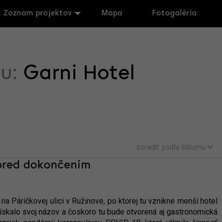
Zoznam projektov
Mapa
Fotogaléria
tu:
Garni Hotel
zoradiť:
podľa dátumu
 pred dokončením
a Páričkovej ulici v Ružinove, po ktorej tu vznikne menší hotel
získalo svoj názov a čoskoro tu bude otvorená aj gastronomická