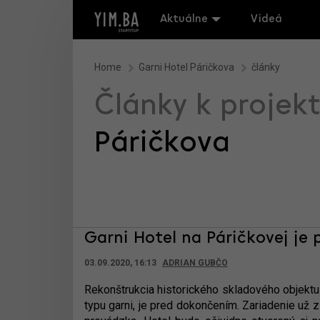
Aktuálne
Videá
Home
Garni Hotel Páričkova
články
Články k projek
Páričkova
Garni Hotel na Páričkovej je
03.09.2020, 16:13
ADRIAN GUBČO
Rekonštrukcia historického skladového objektu n
typu garni, je pred dokončením. Zariadenie už 