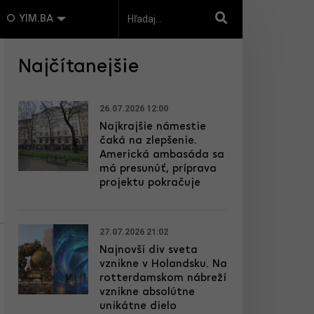
O YIM.BA
Najčítanejšie
26.07.2026 12:00
Najkrajšie námestie
čaká na zlepšenie.
Americká ambasáda sa
má presunúť, príprava
projektu pokračuje
27.07.2026 21:02
Najnovší div sveta
vznikne v Holandsku. Na
rotterdamskom nábreží
vznikne absolútne
unikátne dielo