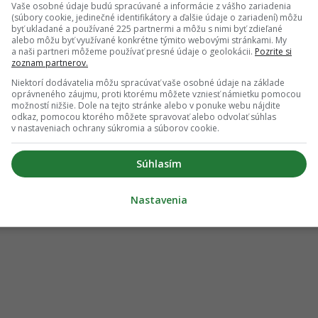
Vaše osobné údaje budú spracúvané a informácie z vášho zariadenia
(súbory cookie, jedinečné identifikátory a ďalšie údaje o zariadení) môžu
byť ukladané a používané 225 partnermi a môžu s nimi byť zdieľané
alebo môžu byť využívané konkrétne týmito webovými stránkami. My
a naši partneri môžeme používať presné údaje o geolokácii.
Pozrite si
zoznam partnerov.
Niektorí dodávatelia môžu spracúvať vaše osobné údaje na základe
oprávneného záujmu, proti ktorému môžete vzniesť námietku pomocou
možností nižšie. Dole na tejto stránke alebo v ponuke webu nájdite
odkaz, pomocou ktorého môžete spravovať alebo odvolať súhlas
v nastaveniach ochrany súkromia a súborov cookie.
Súhlasím
Nastavenia