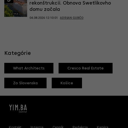
rekonštrukcii. Obnova Swetlikovho
domu začala
04.08.2026 12:10:01
ADRIAN GUBČO
Kategórie
What Architects
Cresco Real Estate
Zo Slovenska
Košice
Kontakt
Inzercia
Cenník
Redakcia
Kariéra