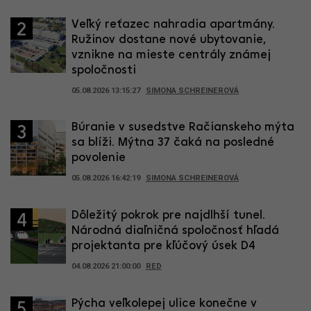
Veľký reťazec nahradia apartmány.
2
Ružinov dostane nové ubytovanie,
vznikne na mieste centrály známej
spoločnosti
05.08.2026 13:15:27
SIMONA SCHREINEROVÁ
Búranie v susedstve Račianskeho mýta
3
sa blíži. Mýtna 37 čaká na posledné
povolenie
05.08.2026 16:42:19
SIMONA SCHREINEROVÁ
Dôležitý pokrok pre najdlhší tunel.
4
Národná diaľničná spoločnosť hľadá
projektanta pre kľúčový úsek D4
04.08.2026 21:00:00
RED
Pýcha veľkolepej ulice konečne v
5