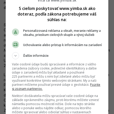
Víta ťa www.yimba.sk
magistrátom mesta Košice a mestskou časťou Košice-Juh,“
tvrdí
S cieľom poskytovať www.yimba.sk ako
developer.
doteraz, podľa zákona potrebujeme váš
súhlas na:
Spoločnosť nedávno ohlásila ďalší pokrok v príprave zámeru.
Cresco Real Estate pokračuje dôležitým míľnikom –
Personalizovaná reklama a obsah, meranie reklamy a
obsahu, prieskum cieľových skupín a vývoj služieb
archeologickým prieskumom, prekládkou inžinierskych sietí a
následne výstavbou hlavného objektu.
„V rámci pokračovania
Uchovávanie alebo prístup k informáciám na zariadení
dlhoročného zámeru výstavby v lokalite križovatky ulíc Južná trieda a
Námestie osloboditeľov už tento týždeň pribudne oplotenie za účelom
Ďalšie informácie
spustenia spomínaných prác na pozemku,“
uvádza spoločnosť.
Ukončenie samotnej výstavby je v súčasnosti plánované na rok
Vaše osobné údaje budú spracúvané a informácie z vášho
2028, predaj bytov a apartmánov by sa mal spustiť už túto jeseň.
zariadenia (súbory cookie, jedinečné identifikátory a ďalšie
údaje o zariadení) môžu byť ukladané a používané
Lokalita, v ktorej má byť polyfunkčný objekt v horizonte niekoľkých
225 partnermi a môžu s nimi byť zdieľané alebo môžu byť
rokov vybudovaný, si jednoznačne zaslúži plnohodnotné využitie.
využívané konkrétne týmito webovými stránkami. My a naši
partneri môžeme používať presné údaje o geolokácii.
Pozrite
Pozemky totiž dlhodobo slúžili len ako priestranstvo, ktorým si
si zoznam partnerov.
Košičania skracujú cestu. Súčasťou projektu má byť podľa slov
developera tiež nová svetelná signalizácia, čím sa podľa Cyrila
Niektorí dodávatelia môžu spracúvať vaše osobné údaje na
základe oprávneného záujmu, proti ktorému môžete vzniesť
Chovana, projektového manažéra Cresco Real Estate, zníži riziko
námietku pomocou možností nižšie. Dole na tejto stránke
kolízií pri pripájaní áut prichádzajúcich na túto dopravnú tepnu.
alebo v ponuke webu nájdite odkaz, pomocou ktorého
Zámer tak prinesie všetranné zlepšenie v susedstve významného
môžete spravovať alebo odvolať súhlas v nastaveniach