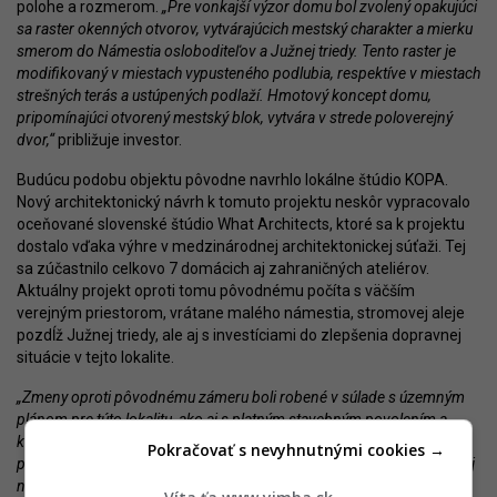
polohe a rozmerom.
„Pre vonkajší výzor domu bol zvolený opakujúci
sa raster okenných otvorov, vytvárajúcich mestský charakter a mierku
smerom do Námestia osloboditeľov a Južnej triedy. Tento raster je
modifikovaný v miestach vypusteného podlubia, respektíve v miestach
strešných terás a ustúpených podlaží. Hmotový koncept domu,
pripomínajúci otvorený mestský blok, vytvára v strede poloverejný
dvor,“
približuje investor.
Budúcu podobu objektu pôvodne navrhlo lokálne štúdio KOPA.
Nový architektonický návrh k tomuto projektu neskôr vypracovalo
oceňované slovenské štúdio What Architects, ktoré sa k projektu
dostalo vďaka výhre v medzinárodnej architektonickej súťaži. Tej
sa zúčastnilo celkovo 7 domácich aj zahraničných ateliérov.
Aktuálny projekt oproti tomu pôvodnému počíta s väčším
verejným priestorom, vrátane malého námestia, stromovej aleje
pozdĺž Južnej triedy, ale aj s investíciami do zlepšenia dopravnej
situácie v tejto lokalite.
„Zmeny oproti pôvodnému zámeru boli robené v súlade s územným
plánom pre túto lokalitu, ako aj s platným stavebným povolením a
kladným stanoviskom z posudzovania vplyvov projektu na životné
Pokračovať s nevyhnutnými cookies →
prostredie (tzv. EIA) z minulého roka. V rámci EIA mala možnosť svoj
názor vyjadriť aj verejnosť. Takisto boli zmeny prerokované s