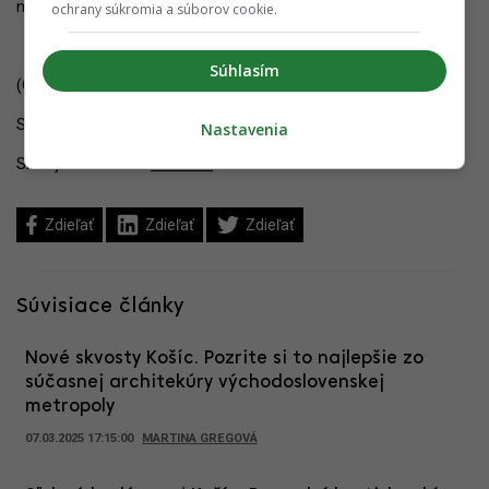
námestia.
ochrany súkromia a súborov cookie.
Súhlasím
(Cresco Real Estate, EIA, YIM.BA)
Sledujte YIM.BA na
Instagrame
.
Nastavenia
Sledujte YIM.BA na
YouTube
.
Zdieľať
Zdieľať
Zdieľať
Súvisiace články
Nové skvosty Košíc. Pozrite si to najlepšie zo
súčasnej architekúry východoslovenskej
metropoly
07.03.2025 17:15:00
MARTINA GREGOVÁ