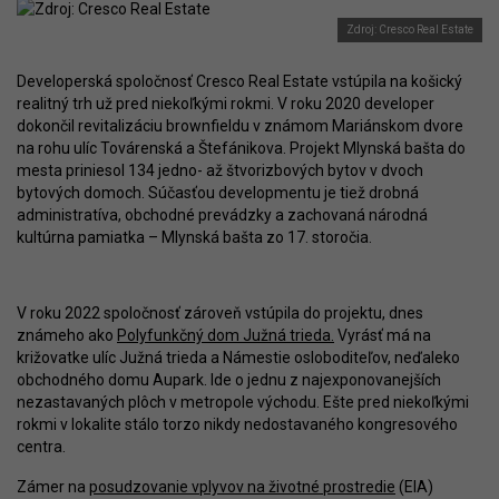
Zdroj: Cresco Real Estate
Developerská spoločnosť Cresco Real Estate vstúpila na košický
realitný trh už pred niekoľkými rokmi. V roku 2020 developer
dokončil revitalizáciu brownfieldu v známom Mariánskom dvore
na rohu ulíc Továrenská a Štefánikova. Projekt Mlynská bašta do
mesta priniesol 134 jedno- až štvorizbových bytov v dvoch
bytových domoch. Súčasťou developmentu je tiež drobná
administratíva, obchodné prevádzky a zachovaná národná
kultúrna pamiatka – Mlynská bašta zo 17. storočia.
V roku 2022 spoločnosť zároveň vstúpila do projektu, dnes
známeho ako
Polyfunkčný dom Južná trieda.
Vyrásť má na
križovatke ulíc Južná trieda a Námestie osloboditeľov, neďaleko
obchodného domu Aupark. Ide o jednu z najexponovanejších
nezastavaných plôch v metropole východu. Ešte pred niekoľkými
rokmi v lokalite stálo torzo nikdy nedostavaného kongresového
centra.
Zámer na
posudzovanie vplyvov na životné prostredie
(EIA)