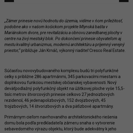
„Zámer prinesie novú hodnotu do územia, vidíme v ňom príležitosť,
podobne ako v našom košickom projekte Mlynská bašta v
Mariánskom dvore, pre revitalizáciu a obnovu zanedbanej plochy v
centre na živý mestský blok. Po dokončení prinesie obyvateľom aj
mestu kvalitný urbanizmus, modernú architektúru a príjemný verejný
priestor,“
približuje Ján Krnáč, výkonný riaditeľ Cresco Real Estate.
Súčasťou novovybudovaného komplexu budú tri polyfunkčné
celky s približne 286 apartmánmi, 345 parkovacími miestami a
doplnkovou funkciou mestskej občianskej vybavenosti. Nový
deväťpodlažný polyfunkčný objekt na úžitkovej ploche vyše 15,5-
tisíc metrov štvorcových prinesie celkovo 27 jednoizbových
rezidencií, 46 jedenapolizbových, 152 dvojizbových, 45
trojizbových, 14 štvorizbových a dva päťizbové apartmány.
Primárnym cieľom navrhovaného architektonického riešenia
domu bola podľa predkladateľa zámeru snaha o vytvorenie
sebavedomého výrazu objektu, ktorý bude adekvátny k jeho