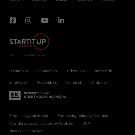
Člen združenia IAB Slovakia
Startitup.sk
Fontech.sk
Odzadu.sk
interez.sk
Emefka.sk
Receptik.sk
Femm.sk
Yimba.sk
Podmienky používania
Podmienky ochrany súkromia
Pravidlá používania súborov Cookies
VOP
Nastavenia cookies