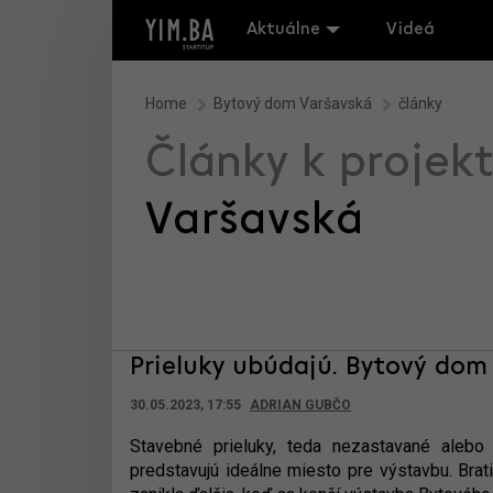
Aktuálne
Videá
Home
Bytový dom Varšavská
články
Články k projek
Varšavská
Prieluky ubúdajú. Bytový dom
30.05.2023, 17:55
ADRIAN GUBČO
Stavebné prieluky, teda nezastavané alebo
predstavujú ideálne miesto pre výstavbu. Brat