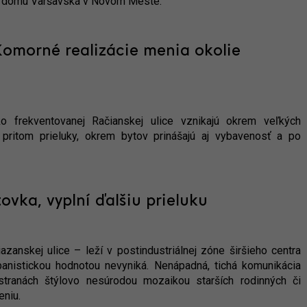
ho domu Varšavská v Novom Meste.
Komorné realizácie menia okolie
ko frekventovanej Račianskej ulice vznikajú okrem veľkých
ú pritom prieluky, okrem bytov prinášajú aj vybavenosť a po
ovka, vyplní ďalšiu prieluku
azanskej ulice – leží v postindustriálnej zóne širšieho centra
rbanistickou hodnotou nevyniká. Nenápadná, tichá komunikácia
ranách štýlovo nesúrodou mozaikou starších rodinných či
eniu.