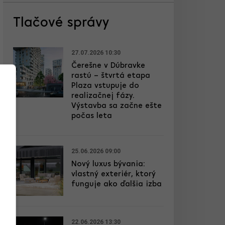
Tlačové správy
27.07.2026 10:30
Čerešne v Dúbravke
rastú – štvrtá etapa
Plaza vstupuje do
realizačnej fázy.
Výstavba sa začne ešte
počas leta
25.06.2026 09:00
Nový luxus bývania:
vlastný exteriér, ktorý
funguje ako ďalšia izba
22.06.2026 13:30