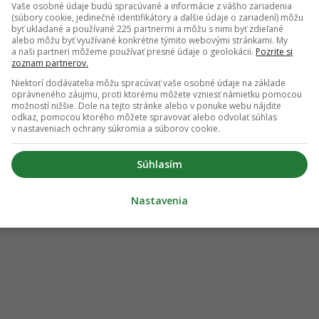
Vaše osobné údaje budú spracúvané a informácie z vášho zariadenia
(súbory cookie, jedinečné identifikátory a ďalšie údaje o zariadení) môžu
byť ukladané a používané 225 partnermi a môžu s nimi byť zdieľané
alebo môžu byť využívané konkrétne týmito webovými stránkami. My
a naši partneri môžeme používať presné údaje o geolokácii.
Pozrite si
zoznam partnerov.
Niektorí dodávatelia môžu spracúvať vaše osobné údaje na základe
oprávneného záujmu, proti ktorému môžete vzniesť námietku pomocou
možností nižšie. Dole na tejto stránke alebo v ponuke webu nájdite
odkaz, pomocou ktorého môžete spravovať alebo odvolať súhlas
v nastaveniach ochrany súkromia a súborov cookie.
Súhlasím
Nastavenia