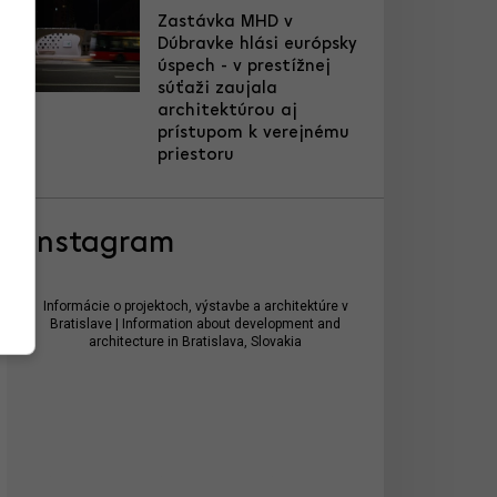
Zastávka MHD v
Dúbravke hlási európsky
úspech - v prestížnej
súťaži zaujala
architektúrou aj
prístupom k verejnému
priestoru
Instagram
Informácie o projektoch, výstavbe a architektúre v
Bratislave | Information about development and
architecture in Bratislava, Slovakia