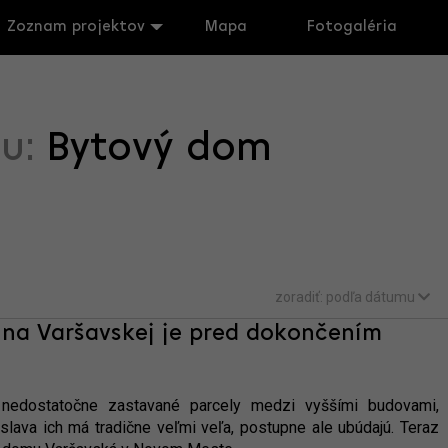
Zoznam projektov
Mapa
Fotogaléria
tu:
Bytový dom
zoradiť:
podľa dátumu
 na Varšavskej je pred dokončením
 nedostatočne zastavané parcely medzi vyššími budovami,
islava ich má tradične veľmi veľa, postupne ale ubúdajú. Teraz