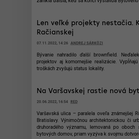
zanikla ďalšia, keď sa končí výstavba Bytové
Len veľké projekty nestačia. 
Račianskej
07.11.2022, 14:26
ANDREJ SÁRKÖZI
Bývanie nahradilo ďalší brownfield. Neďale
projektov aj komornejšie realizácie. Vypĺňaj
troškách zvyšujú status lokality.
Na Varšavskej rastie nová byt
20.06.2022, 16:54
RED
Varšavská ulica – paralela oveľa známejšej Ri
Bratislavy. Výnimočnou architektonickou či u
druhoradého významu, lemovaná po oboch st
bytových domov, priam vyzýva k svojmu dotvor