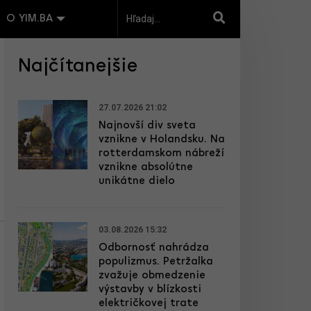
O YIM.BA
Najčítanejšie
27.07.2026 21:02
Najnovší div sveta
vznikne v Holandsku. Na
rotterdamskom nábreží
vznikne absolútne
unikátne dielo
03.08.2026 15:32
Odbornosť nahrádza
populizmus. Petržalka
zvažuje obmedzenie
výstavby v blízkosti
električkovej trate