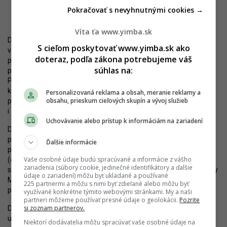
Pokračovať s nevyhnutnými cookies →
Autor: Nino Belovič / YIM.BA
Víta ťa www.yimba.sk
Developer považuje práve zeleň a možnosti pre aktívne trávenie
S cieľom poskytovať www.yimba.sk ako
voľného času v dotyku s bydliskom za jeden z hlavných benefitov
doteraz, podľa zákona potrebujeme váš
projektu. Preto je aj v ďalších etapách Borov kladený dôraz na
súhlas na:
prevedenie exteriéru, kým samotné domy sú skôr racionálne.
Príkladom je štvrtá etapa Bory Na Hrádzi. Architektúru spracovala
kancelária Superatelier. Aj tu sa nachádza pomerne veľký objem
Personalizovaná reklama a obsah, meranie reklamy a
obsahu, prieskum cieľových skupín a vývoj služieb
povrchového parkovania, zároveň však vznikol priestor pre zeleň
i šport.
Uchovávanie alebo prístup k informáciám na zariadení
Do budúcna Penta Real Estate avizuje redukciu terénneho
parkovania. Umiestňovať ho chce do podzemných garáží, kým
Ďalšie informácie
povrch budú tvoriť zelené vnútrobloky. To bude prípad najmä
Vaše osobné údaje budú spracúvané a informácie z vášho
(oficiálne) piatej a šiestej etapy, ktoré vzniknú opäť na mieste, kde
zariadenia (súbory cookie, jedinečné identifikátory a ďalšie
sa s bývaním pôvodne neuvažovalo – na mieste parkovísk pri Bory
údaje o zariadení) môžu byť ukladané a používané
Mall. Pripravované fázy od Studia Perspektiv už takmer
225 partnermi a môžu s nimi byť zdieľané alebo môžu byť
pripomínajú kompaktnú mestskú zástavbu.
využívané konkrétne týmito webovými stránkami. My a naši
partneri môžeme používať presné údaje o geolokácii.
Pozrite
si zoznam partnerov.
Development, ktorý je poznačený do veľkej miery zastaraným
uvažovaním, sa tak postupne mení na štvrť s určitou dávkou
Niektorí dodávatelia môžu spracúvať vaše osobné údaje na