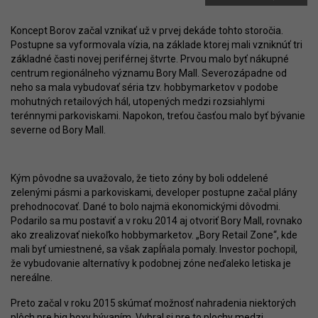
Koncept Borov začal vznikať už v prvej dekáde tohto storočia.
Postupne sa vyformovala vízia, na základe ktorej mali vzniknúť tri
základné časti novej periférnej štvrte. Prvou malo byť nákupné
centrum regionálneho významu Bory Mall. Severozápadne od
neho sa mala vybudovať séria tzv. hobbymarketov v podobe
mohutných retailových hál, utopených medzi rozsiahlymi
terénnymi parkoviskami. Napokon, treťou časťou malo byť bývanie
severne od Bory Mall.
Kým pôvodne sa uvažovalo, že tieto zóny by boli oddelené
zelenými pásmi a parkoviskami, developer postupne začal plány
prehodnocovať. Dané to bolo najmä ekonomickými dôvodmi.
Podarilo sa mu postaviť a v roku 2014 aj otvoriť Bory Mall, rovnako
ako zrealizovať niekoľko hobbymarketov. „Bory Retail Zone“, kde
mali byť umiestnené, sa však zapĺňala pomaly. Investor pochopil,
že vybudovanie alternatívy k podobnej zóne neďaleko letiska je
nereálne.
Preto začal v roku 2015 skúmať možnosť nahradenia niektorých
plôch pre big boxy bývaním. Vybral si pre to plochy medzi