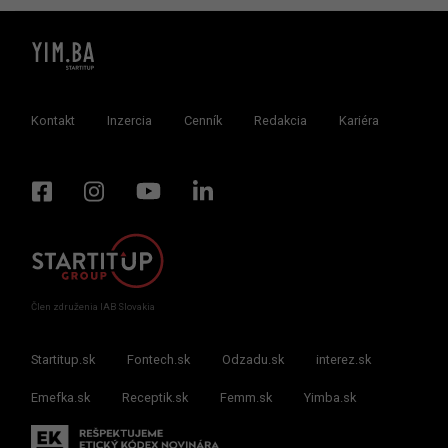
Kontakt
Inzercia
Cenník
Redakcia
Kariéra
Člen združenia IAB Slovakia
Startitup.sk
Fontech.sk
Odzadu.sk
interez.sk
Emefka.sk
Receptik.sk
Femm.sk
Yimba.sk