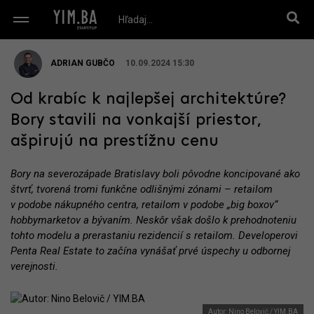
ADRIAN GUBČO
10.09.2024 15:30
Od krabíc k najlepšej architektúre?
Bory stavili na vonkajší priestor,
ašpirujú na prestížnu cenu
Bory na severozápade Bratislavy boli pôvodne koncipované ako
štvrť, tvorená tromi funkčne odlišnými zónami – retailom
v podobe nákupného centra, retailom v podobe „big boxov“
hobbymarketov a bývaním. Neskôr však došlo k prehodnoteniu
tohto modelu a prerastaniu rezidencií s retailom. Developerovi
Penta Real Estate to začína vynášať prvé úspechy u odbornej
verejnosti.
Autor: Nino Belovič / YIM.BA