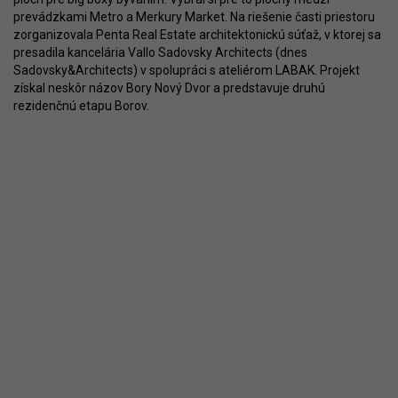
prevádzkami Metro a Merkury Market. Na riešenie časti priestoru
zorganizovala Penta Real Estate architektonickú súťaž, v ktorej sa
presadila kancelária Vallo Sadovsky Architects (dnes
Sadovsky&Architects) v spolupráci s ateliérom LABAK. Projekt
získal neskôr názov Bory Nový Dvor a predstavuje druhú
rezidenčnú etapu Borov.