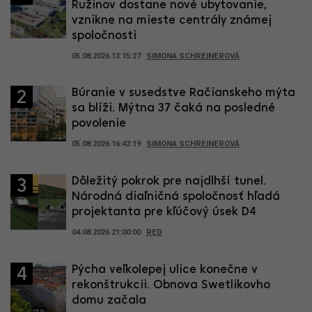
Ružinov dostane nové ubytovanie,
vznikne na mieste centrály známej
spoločnosti
05.08.2026 13:15:27
SIMONA SCHREINEROVÁ
Búranie v susedstve Račianskeho mýta
2
sa blíži. Mýtna 37 čaká na posledné
povolenie
05.08.2026 16:42:19
SIMONA SCHREINEROVÁ
Dôležitý pokrok pre najdlhší tunel.
3
Národná diaľničná spoločnosť hľadá
projektanta pre kľúčový úsek D4
04.08.2026 21:00:00
RED
Pýcha veľkolepej ulice konečne v
4
rekonštrukcii. Obnova Swetlikovho
domu začala