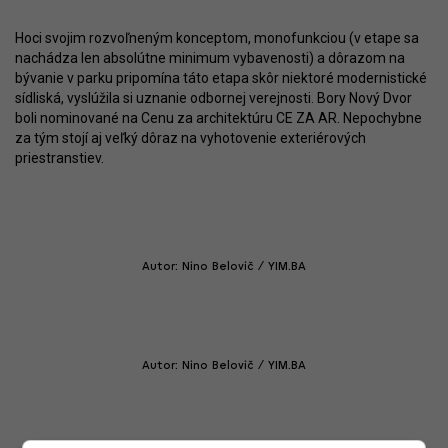
Hoci svojim rozvoľneným konceptom, monofunkciou (v etape sa
nachádza len absolútne minimum vybavenosti) a dôrazom na
bývanie v parku pripomína táto etapa skôr niektoré modernistické
sídliská, vyslúžila si uznanie odbornej verejnosti. Bory Nový Dvor
boli nominované na Cenu za architektúru CE ZA AR. Nepochybne
za tým stojí aj veľký dôraz na vyhotovenie exteriérových
priestranstiev.
Autor: Nino Belovič / YIM.BA
Autor: Nino Belovič / YIM.BA