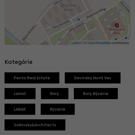
Leaflet
| ©
OpenStreetMap
contributors
Kategórie
Penta Real Estate
Devínska Nová Ves
Lamač
Bory
Bory Bývanie
LABAK
Bývanie
Sadovsky&Architects