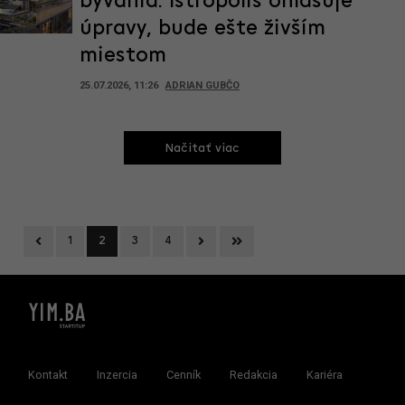
bývania. Istropolis ohlasuje
úpravy, bude ešte živším
miestom
25.07.2026, 11:26
ADRIAN GUBČO
Načitať viac
Previous
Next
Last
1
2
3
4
Kontakt
Inzercia
Cenník
Redakcia
Kariéra