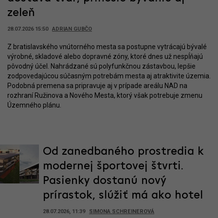
zeleň
28.07.2026 15:50
ADRIAN GUBČO
Z bratislavského vnútorného mesta sa postupne vytrácajú bývalé
výrobné, skladové alebo dopravné zóny, ktoré dnes už nespĺňajú
pôvodný účel. Nahrádzané sú polyfunkčnou zástavbou, lepšie
zodpovedajúcou súčasným potrebám mesta aj atraktivite územia.
Podobná premena sa pripravuje aj v prípade areálu NAD na
rozhraní Ružinova a Nového Mesta, ktorý však potrebuje zmenu
Územného plánu.
Od zanedbaného prostredia k
modernej športovej štvrti.
Pasienky dostanú nový
prírastok, slúžiť má ako hotel
28.07.2026, 11:39
SIMONA SCHREINEROVÁ