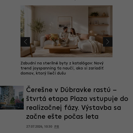
je TOP 5
Zabudni na sterilné byty z katalógov: Nový
Prvý ost
a v 2026
trend joyspanning ťa naučí, ako si zariadiť
Dubajom 
domov, ktorý lieči dušu
sľubuje 
Čerešne v Dúbravke rastú –
štvrtá etapa Plaza vstupuje do
realizačnej fázy. Výstavba sa
začne ešte počas leta
27.07.2026, 10:30
PR