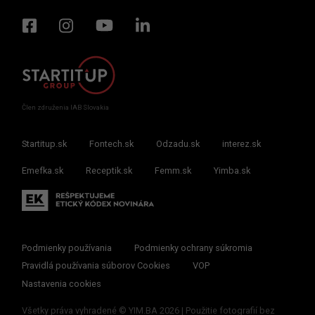
Člen združenia IAB Slovakia
Startitup.sk
Fontech.sk
Odzadu.sk
interez.sk
Emefka.sk
Receptik.sk
Femm.sk
Yimba.sk
Podmienky používania
Podmienky ochrany súkromia
Pravidlá používania súborov Cookies
VOP
Nastavenia cookies
Všetky práva vyhradené © YIM.BA 2026 | Použitie fotografií bez