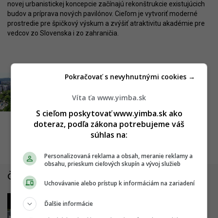
novej urbanistickej koncepcie začínajú rekonštrukcie existujúcich
budov a príprava nových pavilónov. Cieľom je vytvoriť moderné
prostredie pre špičkový výskum a zvýšiť atraktivitu akadémie pre
vedcov zo Slovenska i zo zahraničia.
Pokračovať s nevyhnutnými cookies →
Malé zlepšenie pre železničný
uzol. Trať medzi Novým
Víta ťa www.yimba.sk
Mestom a ÚNS je
S cieľom poskytovať www.yimba.sk ako
zmodernizovaná
doteraz, podľa zákona potrebujeme váš
súhlas na:
27.07.2026, 10:31
RED
Personalizovaná reklama a obsah, meranie reklamy a
obsahu, prieskum cieľových skupín a vývoj služieb
Články zo Slovenska
Uchovávanie alebo prístup k informáciám na zariadení
1
2
Ďalšie informácie