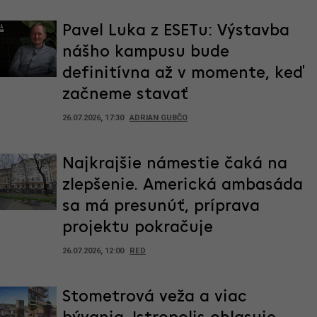
Pavel Luka z ESETu: Výstavba
nášho kampusu bude
definitívna až v momente, keď
začneme stavať
26.07.2026, 17:30
ADRIAN GUBČO
Najkrajšie námestie čaká na
zlepšenie. Americká ambasáda
sa má presunúť, príprava
projektu pokračuje
26.07.2026, 12:00
RED
Stometrová veža a viac