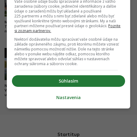
Vaše osobné údaje budú spracúvané a informácie z vášho
zariadenia (súbory cookie, jedinečné identifikátory a ďalšie
údaje o zariadení) môžu byť ukladané a používané
225 partnermi a môžu s nimi byť zdieľané alebo môžu byť
využívané konkrétne týmito webovými stránkami. My a naši
Milióny do vyššieho vzdelania.
Drastické zlepšenie pre
partneri môžeme používať presné údaje o geolokácii.
Pozrite
Trenčín chce byť univerzitným
železničnú dopravu. Trať z
si zoznam partnerov.
mestom, buduje nový kampus
Bratislavy do Komárna sa má
modernizovať, zvýši sa jej
Niektorí dodávatelia môžu spracúvať vaše osobné údaje na
kapacita
základe oprávneného záujmu, proti ktorému môžete vzniesť
námietku pomocou možností nižšie. Dole na tejto stránke
3
4
alebo v ponuke webu nájdite odkaz, pomocou ktorého
môžete spravovať alebo odvolať súhlas v nastaveniach
ochrany súkromia a súborov cookie.
Súhlasím
Nová pýcha mesta kultúry.
Dobré správy z najväčších
Výnimočný park čoskoro doplní
nemocníc. Výstavba veľkých
unikátny most
projektov napreduje, hlásia
Nastavenia
dôležité míľniky
Startitup