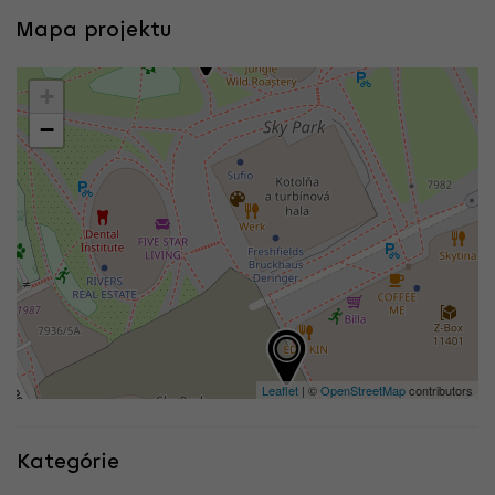
Mapa projektu
+
−
Leaflet
| ©
OpenStreetMap
contributors
Kategórie