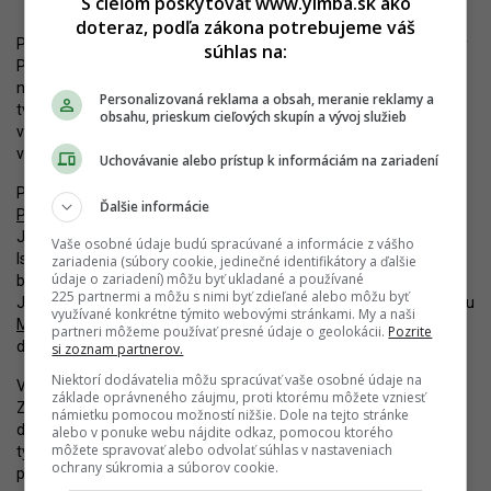
S cieľom poskytovať www.yimba.sk ako
doteraz, podľa zákona potrebujeme váš
Panoráma centrálnej Bratislavy sa tak bude ďalej zahusťovať. Sky
súhlas na:
Park Tower síce nie je výrazne vyšší ako iné okolité veže a rozdiel
na úrovni 15 metrov bude postrehnuteľný len minimálne, svojim
Personalizovaná reklama a obsah, meranie reklamy a
tvarom a výzorom by však mala táto budova vynikať. Dôležitejšie
obsahu, prieskum cieľových skupín a vývoj služieb
však bude jej vyznenie v kontexte ďalšej výškovej zástavby, ktorá
v lokalite vzniká alebo vznikne.
Uchovávanie alebo prístup k informáciám na zariadení
Prakticky v jednej línii so Sky Park Tower už totiž stojí jedna z veží
Ďalšie informácie
Panorama Towers
a vo výstavbe je mrakodrap
Eurovea Tower
od
J&T Real Estate. Z východnej strany sa zas plánuje výstavba veže
Vaše osobné údaje budú spracúvané a informácie z vášho
Ister Tower a projektu Portum, na východnej strane Košickej zas
zariadenia (súbory cookie, jedinečné identifikátory a ďalšie
údaje o zariadení) môžu byť ukladané a používané
bude 141 metrov vysoká veža v
pokračovaní Klingerky
, opäť od
225 partnermi a môžu s nimi byť zdieľané alebo môžu byť
JTRE. V priebehu najbližších mesiacov sa spustí realizácia projektu
využívané konkrétne týmito webovými stránkami. My a naši
Metropolis
od Mint Investments. Nové veže do územia určite
partneri môžeme používať presné údaje o geolokácii.
Pozrite
doplní aj HB Reavis.
si zoznam partnerov.
Niektorí dodávatelia môžu spracúvať vaše osobné údaje na
Všetky tieto zmeny a projekty, ktoré kompletne vyplnia územie
základe oprávneného záujmu, proti ktorému môžete vzniesť
Zóny Chalupkova, Eurovea City, Nových Nív či Klingerky, budú
námietku pomocou možností nižšie. Dole na tejto stránke
dokončené pravdepodobne v priebehu tejto dekády. Bratislava
alebo v ponuke webu nájdite odkaz, pomocou ktorého
môžete spravovať alebo odvolať súhlas v nastaveniach
tým potvrdí svoj nový imidž mesta výškových budov, pričom
ochrany súkromia a súborov cookie.
podstatná časť tejto transformácie prebieha práve v týchto