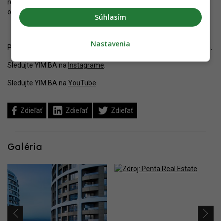
rokoch. V kontexte viac ako dvojtisícročnej histórie mesta ide
o jedno z jeho najúspešnejších, ak nie o najúspešnejšie obdobie.
Súhlasím
Nastavenia
Pozrite si výstavbu
Sky Parku
a
Sky Park Offices
vo fotoalbumoch.
Sledujte YIM.BA na
Instagrame
.
Sledujte YIM.BA na
YouTube
.
Zdieľať
Zdieľať
Zdieľať
Galéria