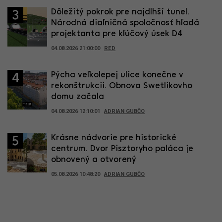
Dôležitý pokrok pre najdlhší tunel.
3
Národná diaľničná spoločnosť hľadá
projektanta pre kľúčový úsek D4
04.08.2026 21:00:00
RED
Pýcha veľkolepej ulice konečne v
4
rekonštrukcii. Obnova Swetlikovho
domu začala
04.08.2026 12:10:01
ADRIAN GUBČO
Krásne nádvorie pre historické
5
centrum. Dvor Pisztoryho paláca je
obnovený a otvorený
05.08.2026 10:48:20
ADRIAN GUBČO