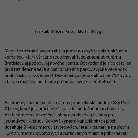
Sky Park Offices. Autor: Martin Balogh
Medzičasom sa k záveru chýlia práce na zvyšku polyfunkčného
komplexu, ktorý výrazne redefinoval, teda zmenil panorámu
Bratislavy aj podobu jej nového centra. Odovzdaná je síce ešte len
prvá rezidenčná veža a časť priľahlého parku, zvyšné veže však
budú čoskoro nasledovať. Dokončených je tak aktuálne 792 bytov,
ktorých majitelia postupne preberajú svoje nehnuteľnosti.
Viacmenej finálnu podobu už má aj kancelárska budova Sky Park
Offices, ktorá je v procese získania kolaudačného rozhodnutia.
V interiéroch sa dokončuje lobby a prebiehajú fit-outy pre
jednotlivých klientov. Celková výmera kancelárskych plôch
dosahuje 31-tisíc metrov štvorcových, retail v parteri je na ploche
1,2-tisíc metrov štvorcových a parkovacích miest je približne päť