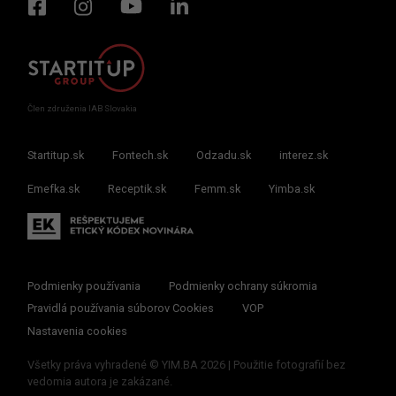
Člen združenia IAB Slovakia
Startitup.sk
Fontech.sk
Odzadu.sk
interez.sk
Emefka.sk
Receptik.sk
Femm.sk
Yimba.sk
Podmienky používania
Podmienky ochrany súkromia
Pravidlá používania súborov Cookies
VOP
Nastavenia cookies
Všetky práva vyhradené © YIM.BA 2026 | Použitie fotografií bez
vedomia autora je zakázané.