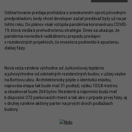
Odštartovanie predaja prichádza s oneskorením oproti pôvodným
predpokladom, kedy chcel developer začať predávať byty už na jar
tohto roku. Do plánov však vstúpila pandémia koronavírusu COVID-
19, ktorá viedla k prehodnoteniu stratégie. Dnes sa ukazuje, že
pandémia neviedla k radikálnemu prepadu predajov
v rezidenčných projektoch, čo investora podnietilo k spusteniu
ďalšej fázy.
Nová veža vznikne východne od Jurkovičovej teplárne
a juhovýchodne od odstatných rezidenčných budov, v užšej väzbe
na Bottovu ulicu. Architektonicky pôjde o identickú stavbu,
najnovšia etapa tak bude mať 31 podlaží, výšku 103,8 metrov,
a obsahovať bude 264 bytov. Rezidenti a nájomníci budú mať
k dispozícii 372 parkovacích miest a tak ako v prípade prvej fázy, aj
v druhej vznikne aktívny parter na prvých dvoch podlažiach
budovy.