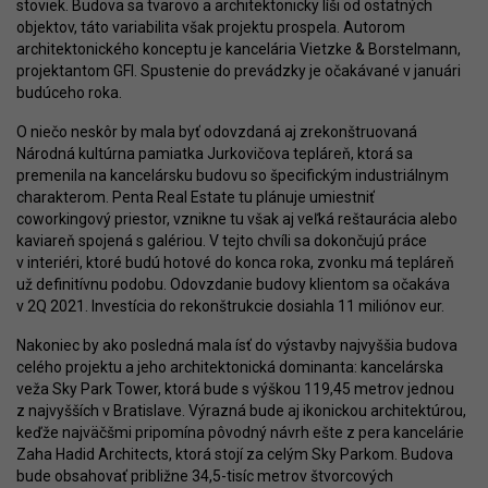
stoviek. Budova sa tvarovo a architektonicky líši od ostatných
objektov, táto variabilita však projektu prospela. Autorom
architektonického konceptu je kancelária Vietzke & Borstelmann,
projektantom GFI. Spustenie do prevádzky je očakávané v januári
budúceho roka.
O niečo neskôr by mala byť odovzdaná aj zrekonštruovaná
Národná kultúrna pamiatka Jurkovičova tepláreň, ktorá sa
premenila na kancelársku budovu so špecifickým industriálnym
charakterom. Penta Real Estate tu plánuje umiestniť
coworkingový priestor, vznikne tu však aj veľká reštaurácia alebo
kaviareň spojená s galériou. V tejto chvíli sa dokončujú práce
v interiéri, ktoré budú hotové do konca roka, zvonku má tepláreň
už definitívnu podobu. Odovzdanie budovy klientom sa očakáva
v 2Q 2021. Investícia do rekonštrukcie dosiahla 11 miliónov eur.
Nakoniec by ako posledná mala ísť do výstavby najvyššia budova
celého projektu a jeho architektonická dominanta: kancelárska
veža Sky Park Tower, ktorá bude s výškou 119,45 metrov jednou
z najvyšších v Bratislave. Výrazná bude aj ikonickou architektúrou,
keďže najväčšmi pripomína pôvodný návrh ešte z pera kancelárie
Zaha Hadid Architects, ktorá stojí za celým Sky Parkom. Budova
bude obsahovať približne 34,5-tisíc metrov štvorcových