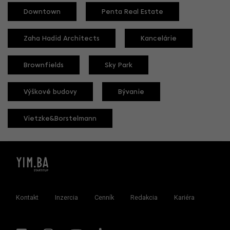
Downtown
Penta Real Estate
Zaha Hadid Architects
Kancelárie
Brownfields
Sky Park
Výškové budovy
Bývanie
Vietzke&Borstelmann
Kontakt
Inzercia
Cenník
Redakcia
Kariéra