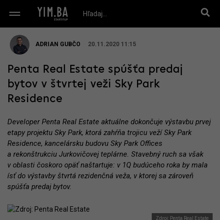
ADRIAN GUBČO
20.11.2020 11:15
Penta Real Estate spúšťa predaj
bytov v štvrtej veži Sky Park
Residence
Developer Penta Real Estate aktuálne dokončuje výstavbu prvej
etapy projektu Sky Park, ktorá zahŕňa trojicu veží Sky Park
Residence, kancelársku budovu Sky Park Offices
a rekonštrukciu Jurkovičovej teplárne. Stavebný ruch sa však
v oblasti čoskoro opäť naštartuje: v 1Q budúceho roka by mala
ísť do výstavby štvrtá rezidenčná veža, v ktorej sa zároveň
spúšťa predaj bytov.
Zdroj: Penta Real Estate