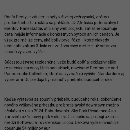
Podľa Penty je záujem o byty v štvrtej veži vysoký, v rámci
predbežného formulára sa prihlásilo až 2,5-tisíca potenciálnych
klientov. Nanešťastie, oficiálny web projektu zatiaľ neobsahuje
detailnejšie informácie o konkrétnych bytoch ani ich cenách. Je
však zrejmé, že ceny, aké boli v prvej fáze – ktoré niekedy
nedosahovali ani 3-tisíc eur za štvorcový meter – už nehrozia
a budú výrazne vyššie.
Súčasťou štvrtej rezidenčnej veže budú opäť aj exkluzívnejšie
rezidenice na najvyšších podlažiach, nazývané Penthouse and
Panoramatic Collection, ktoré sa vyznačujú vyšším štandardom aj
výmerami. Do predaja by mali ísť v priebehu budúceho roka.
Keďže výstavba sa spustí v priebehu budúceho roka, dokončenie
nového výškového prírastku pre bratislavský downtown možno
očakávať v roku 2024. Dobudovaním Sky Park Residence 4 sa
zároveň rozšíri nový park v okolí veží a lepšie sa prepojí územie
medzi Bottovou a Továrenskou ulicou. Celková výška investície
dosahuje 54 miliónov eur.