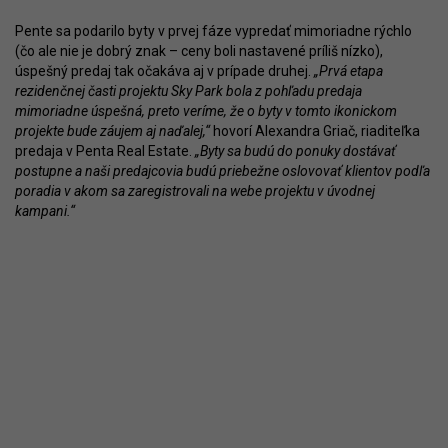
Pente sa podarilo byty v prvej fáze vypredať mimoriadne rýchlo
(čo ale nie je dobrý znak – ceny boli nastavené príliš nízko),
úspešný predaj tak očakáva aj v prípade druhej.
„Prvá etapa
rezidenčnej časti projektu Sky Park bola z pohľadu predaja
mimoriadne úspešná, preto veríme, že o byty v tomto ikonickom
projekte bude záujem aj naďalej,“
hovorí Alexandra Griač, riaditeľka
predaja v Penta Real Estate.
„Byty sa budú do ponuky dostávať
postupne a naši predajcovia budú priebežne oslovovať klientov podľa
poradia v akom sa zaregistrovali na webe projektu v úvodnej
kampani.“