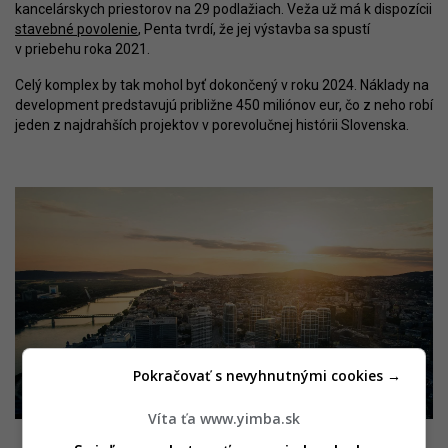
kancelárskych priestorov na 29 podlažiach. Veža už má k dispozícii
stavebné povolenie
, Penta tvrdí, že jej výstavba sa spustí
v priebehu roka 2021.
Celý komplex by tak mohol byť dokončený v roku 2024. Náklady na
development predstavujú približne 450 miliónov eur, čo z neho robí
jeden z najdrahších projektov v porevolučnej histórii Slovenska.
Pokračovať s nevyhnutnými cookies →
Víta ťa www.yimba.sk
Zdroj: Penta Real Estate