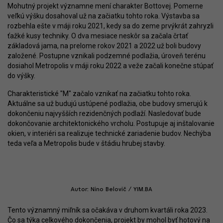
Mohutný projekt významne mení charakter Bottovej. Pomerne
veľkú výšku dosahoval už na začiatku tohto roka. Výstavba sa
rozbehla ešte v máji roku 2021, kedy sa do zeme prvýkrát zahryzli
ťažké kusy techniky. O dva mesiace neskôr sa začala črtať
základová jama, na prelome rokov 2021 a 2022 už boli budovy
založené. Postupne vznikali podzemné podlažia, úroveň terénu
dosiahol Metropolis v máji roku 2022 a veže začali konečne stúpať
do výšky.
Charakteristické "M" začalo vznikať na začiatku tohto roka.
Aktuálne sa už budujú ustúpené podlažia, obe budovy smerujú k
dokončeniu najvyšších rezidenčných podlaží. Nasledovať bude
dokončovanie architektonického vrcholu. Postupuje aj inštalovanie
okien, v interiéri sa realizuje technické zariadenie budov. Nechýba
teda veľa a Metropolis bude v štádiu hrubej stavby.
Autor: Nino Belovič / YIM.BA
Tento významný miľník sa očakáva v druhom kvartáli roka 2023.
Čo sa týka celkového dokončenia, projekt by mohol byť hotový na