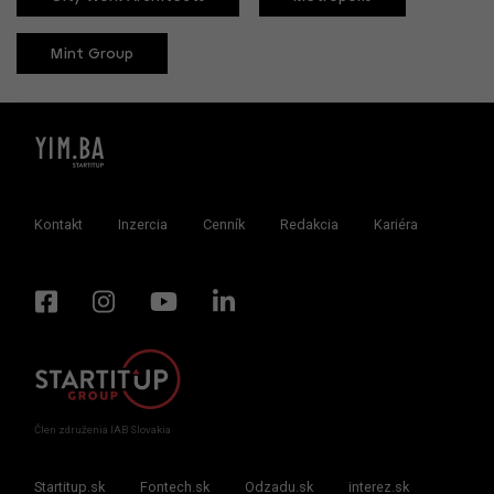
Mint Group
Kontakt
Inzercia
Cenník
Redakcia
Kariéra
Člen združenia IAB Slovakia
Startitup.sk
Fontech.sk
Odzadu.sk
interez.sk