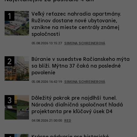
Veľký reťazec nahradia apartmány.
1
Ružinov dostane nové ubytovanie,
vznikne na mieste centrály známej
spoločnosti
05.08.2026 13:15:27
SIMONA SCHREINEROVÁ
Búranie v susedstve Račianskeho mýta
2
sa blíži. Mýtna 37 čaká na posledné
povolenie
05.08.2026 16:42:19
SIMONA SCHREINEROVÁ
Dôležitý pokrok pre najdlhší tunel.
3
Národná diaľničná spoločnosť hľadá
projektanta pre kľúčový úsek D4
04.08.2026 21:00:00
RED