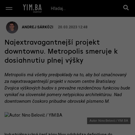
ANDREJ SÁRKÖZI
20.03.2023 12:48
Najextravagantnejší projekt
downtownu. Metropolis smeruje k
dosiahnutiu plnej výšky
Metropolis má všetky predpoklady na to, aby bol označnovaný
za najextravagantnejší projekt v novom centre Bratislavy.
Dvojica výškových budov s prevažne rezidenčnou funkciou bude
vynikať na slovenské pomery netypickou architektúrou. Nad
downtownom čoskoro pribudne obrovské písmeno M.
Autor: Nino Belovič / YIM.BA
Industriálna južná časť zóny Nivy odchádza definitívne do