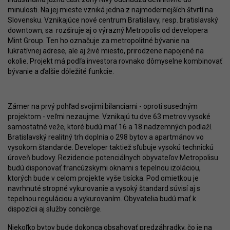
minulosti. Na jej mieste vzniká jedna z najmodernejších štvrtí na
Slovensku. Vznikajúce nové centrum Bratislavy, resp. bratislavský
downtown, sa rozširuje aj o výrazný Metropolis od developera
Mint Group. Ten ho označuje za metropolitné bývanie na
lukratívnej adrese, ale aj živé miesto, prirodzene napojené na
okolie. Projekt má podľa investora rovnako dômyselne kombinovať
bývanie a ďalšie dôležité funkcie.
Zámer na prvý pohľad svojimi bilanciami - oproti susedným
projektom - veľmi nezaujme. Vznikajú tu dve 63 metrov vysoké
samostatné veže, ktoré budú mať 16 a 18 nadzemných podlaží.
Bratislavský realitný trh doplnia o 298 bytov a apartmánov vo
vysokom štandarde. Developer taktiež sľubuje vysokú technickú
úroveň budovy. Rezidencie potenciálnych obyvateľov Metropolisu
budú disponovať francúzskymi oknami s tepelnou izoláciou,
ktorých bude v celom projekte vyše tisícka. Pod omietkou je
navrhnuté stropné vykurovanie a vysoký štandard súvisí aj s
tepelnou reguláciou a vykurovaním. Obyvatelia budú mať k
dispozícii aj služby concièrge.
Niekoľko bytov bude dokonca obsahovať predzáhradky, čo je na