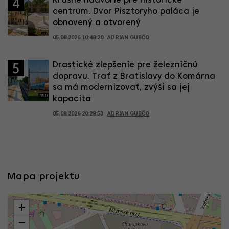
Krásne nádvorie pre historické
4
centrum. Dvor Pisztoryho paláca je
obnovený a otvorený
05.08.2026 10:48:20
ADRIAN GUBČO
Drastické zlepšenie pre železničnú
5
dopravu. Trať z Bratislavy do Komárna
sa má modernizovať, zvýši sa jej
kapacita
05.08.2026 20:28:53
ADRIAN GUBČO
Mapa projektu
+
−