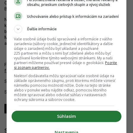
City. Rozvoj downtownu sa týmito zámermi nekončí, centrum
obsahu, prieskum cieľových skupín a vývoj služieb
Bratislavy rozšíri aj
Klingerka II a III
taktiež od JTRE.
Uchovávanie alebo prístup k informáciám na zariadení
Nové veže budú spolutvoriť pomerne hustú panorámu nového
komerčného centra Bratislavy. Nachádzať sa medzi nimi budú
Ďalšie informácie
budovy výnimočné aj banálne, tvarovo jednoduché aj výrazné.
Metropolis bude patriť k druhej kategórii. Či to tejto časti mesta
Vaše osobné údaje budú spracúvané a informácie z vášho
architektonicky prospeje, ostáva v tejto chvíli otázne.
zariadenia (súbory cookie, jedinečné identifikátory a ďalšie
údaje o zariadení) môžu byť ukladané a používané
225 partnermi a môžu s nimi byť zdieľané alebo môžu byť
využívané konkrétne týmito webovými stránkami. My a naši
partneri môžeme používať presné údaje o geolokácii.
Pozrite
Fotografie z 12.3.2023. Pozrite si výstavbu Metropolisu vo
si zoznam partnerov.
fotoalbumoch
.
Niektorí dodávatelia môžu spracúvať vaše osobné údaje na
základe oprávneného záujmu, proti ktorému môžete vzniesť
Sledujte YIM.BA na
Instagrame
.
námietku pomocou možností nižšie. Dole na tejto stránke
alebo v ponuke webu nájdite odkaz, pomocou ktorého
Sledujte YIM.BA na
YouTube
.
môžete spravovať alebo odvolať súhlas v nastaveniach
ochrany súkromia a súborov cookie.
Zdieľať
Zdieľať
Zdieľať
Súhlasím
Súvisiace články
Nastavenia