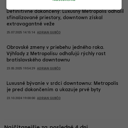
Definitívne dokončený: Luxusný Metropolis odhalil
sfinalizované priestory, downtown získal
extravagantné veže
25.07.2025 14:15:14
ADRIAN GUBČO
Obrovské zmeny v priebehu jedného roka.
Výhľady z Metropolisu odhaľujú rýchly rast
bratislavského downtownu
23.05.2025 19:54:29
ADRIAN GUBČO
Luxusné bývanie v srdci downtownu: Metropolis
je pred dokončením a ukazuje prvé byty
23.10.2024 19:00:00
ADRIAN GUBČO
Najčítanejšie za posledné 4 dni