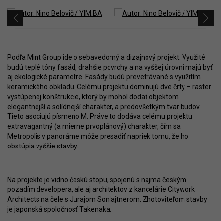
Podľa Mint Group ide o sebavedomý a dizajnový projekt. Využité
budú teplé tóny fasád, drahšie povrchy a na vyššej úrovni majú byť
aj ekologické parametre. Fasády budú prevetrávané s využitím
keramického obkladu. Celému projektu dominujú dve črty – raster
vystúpenej konštrukcie, ktorý by mohol dodať objektom
elegantnejší a solídnejší charakter, a predovšetkým tvar budov.
Tieto asociujú písmeno M. Práve to dodáva celému projektu
extravagantný (a mierne prvoplánový) charakter, čím sa
Metropolis v panoráme môže presadiť napriek tomu, že ho
obstúpia vyššie stavby.
Na projekte je vidno českú stopu, spojenú s najmä českým
pozadím developera, ale aj architektov z kancelárie Citywork
Architects na čele s Jurajom Sonlajtnerom. Zhotoviteľom stavby
je japonská spoločnosť Takenaka.