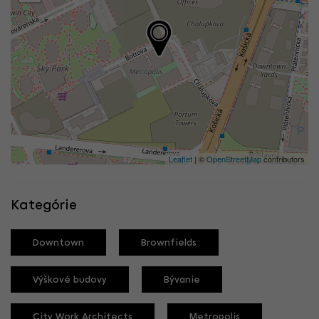
Leaflet
| ©
OpenStreetMap
contributors
Kategórie
Downtown
Brownfields
Výškové budovy
Bývanie
City Work Architects
Metropolis